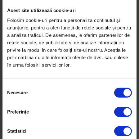
Acest site utilizează cookie-uri
Folosim cookie-uri pentru a personaliza conținutul și
anunțurile, pentru a oferi funcții de rețele sociale și pentru
a analiza traficul. De asemenea, le oferim partenerilor de
rețele sociale, de publicitate și de analize informații cu
privire la modul în care folosiți site-ul nostru. Aceștia le
pot combina cu alte informații oferite de dvs. sau culese
în urma folosirii serviciilor lor.
S
Necesare
e
l
Actualizator
e
Însemnările unui turist străin în
Preferinţe
c
București
ț
i
Statistici
Te‐ai întrebat vreodată ce le spune un turist
a