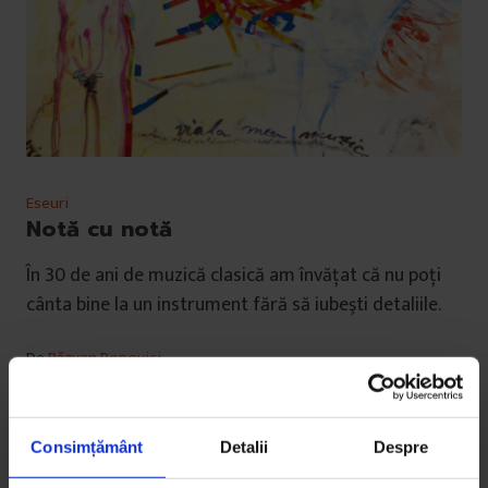
Eseuri
Notă cu notă
În 30 de ani de muzică clasică am învăţat că nu poţi
cânta bine la un instrument fără să iubeşti detaliile.
De
Răzvan Popovici
Ilustrație de
Iulia Sima
Timp de citire: 6 minute
21 octombrie 2010
Consimțământ
Detalii
Despre