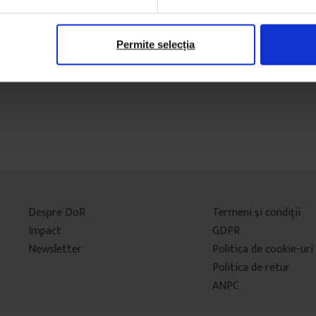
Permite selecția
Despre DoR
Termeni şi condiţii
Impact
GDPR
Newsletter
Politica de cookie-uri
Politica de retur
ANPC