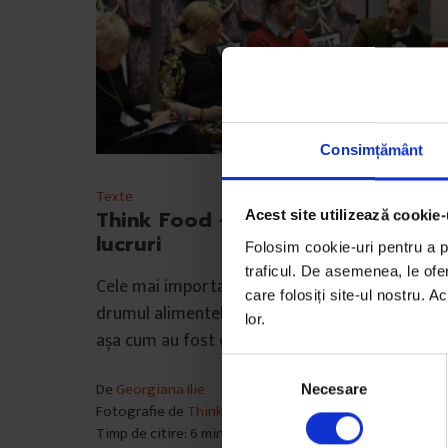
Consimțământ
Texte
Think Food – cele mai deștepte
Acest site utilizează cookie-
lucruri
Folosim cookie-uri pentru a pe
traficul. De asemenea, le ofer
Cele mai importante teme care influențează
care folosiți site-ul nostru. A
drumul alimentelor de pe câmp până la farfurie
lor.
așa cum au fost discutate…
S
De
Georgiana Ilie
Necesare
e
Fotografie de
Think Food
l
Timp de citire: 6 minute
e