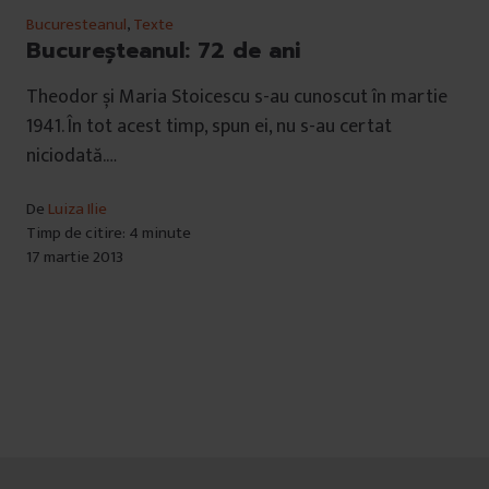
Bucuresteanul
,
Texte
Bucureșteanul: 72 de ani
Theodor și Maria Stoicescu s-au cunoscut în martie
1941. În tot acest timp, spun ei, nu s-au certat
niciodată.…
De
Luiza Ilie
Timp de citire: 4 minute
17 martie 2013