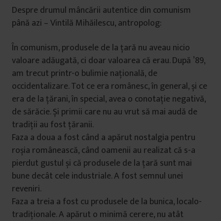
Despre drumul mâncării autentice din comunism
până azi – Vintilă Mihăilescu, antropolog:
În comunism, produsele de la țară nu aveau nicio
valoare adăugată, ci doar valoarea că erau. După ’89,
am trecut printr-o bulimie națională, de
occidentalizare. Tot ce era românesc, în general, și ce
era de la țărani, în special, avea o conotație negativă,
de sărăcie. Și primii care nu au vrut să mai audă de
tradiții au fost țăranii.
Faza a doua a fost când a apărut nostalgia pentru
roșia românească, când oamenii au realizat că s-a
pierdut gustul și că produsele de la țară sunt mai
bune decât cele industriale. A fost semnul unei
reveniri.
Faza a treia a fost cu produsele de la bunica, localo-
tradiționale. A apărut o minimă cerere, nu atât