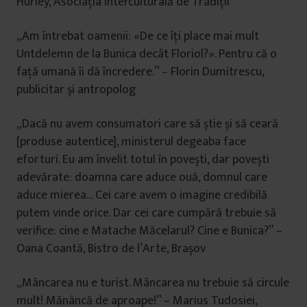
Hurley, Asociația Interculturală de Tradiții
„Am întrebat oamenii: «De ce îți place mai mult
Untdelemn de la Bunica decât Floriol?». Pentru că o
față umană îi dă încredere.” – Florin Dumitrescu,
publicitar și antropolog
„Dacă nu avem consumatori care să știe și să ceară
[produse autentice], ministerul degeaba face
eforturi. Eu am învelit totul în povești, dar povești
adevărate: doamna care aduce ouă, domnul care
aduce mierea… Cei care avem o imagine credibilă
putem vinde orice. Dar cei care cumpără trebuie să
verifice: cine e Matache Măcelarul? Cine e Bunica?” –
Oana Coantă, Bistro de l’Arte, Brașov
„Mâncarea nu e turist. Mâncarea nu trebuie să circule
mult! Mănâncă de aproape!” – Marius Tudosiei,