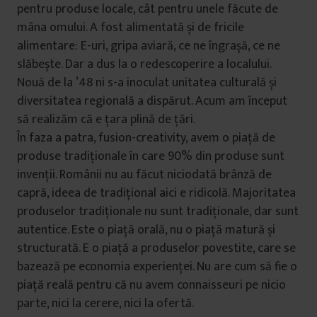
pentru produse locale, cât pentru unele făcute de
mâna omului. A fost alimentată și de fricile
alimentare: E-uri, gripa aviară, ce ne îngrașă, ce ne
slăbește. Dar a dus la o redescoperire a localului.
Nouă de la ’48 ni s-a inoculat unitatea culturală și
diversitatea regională a dispărut. Acum am început
să realizăm că e țara plină de țări.
În faza a patra, fusion-creativity, avem o piață de
produse tradiționale în care 90% din produse sunt
invenții. Românii nu au făcut niciodată brânză de
capră, ideea de tradițional aici e ridicolă. Majoritatea
produselor tradiționale nu sunt tradiționale, dar sunt
autentice. Este o piață orală, nu o piață matură și
structurată. E o piață a produselor povestite, care se
bazează pe economia experienței. Nu are cum să fie o
piață reală pentru că nu avem connaisseuri pe nicio
parte, nici la cerere, nici la ofertă.