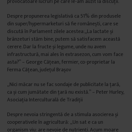
provocatoare lucruri pe care le-am auzit la discuții.
Despre propunerea legislativă ca 51% din produsele
din super/hypermarketuri să fie românești, care se
discută în Parlament zilele acestea:„La lactate și
brânzeturi stăm bine, putem să satisfacem această
cerere. Dar la fructe și legume, unde nu avem
infrastructură, mai ales în extrasezon, cum vom face
asta?” – George Cățean, fermier, co-proprietar la
Ferma Cățean, județul Brașov
„Nici măcar nu se fac sondaje de publicitate la țară,
ca și cum jumătate din țară nu există.” – Peter Hurley,
Asociația Interculturală de Tradiții
Despre nevoia stringentă de a stimula asocierea și
cooperativele în agricultură: „Un sat e ca un
organism viu: are nevoie de nutrienți. Acum moare