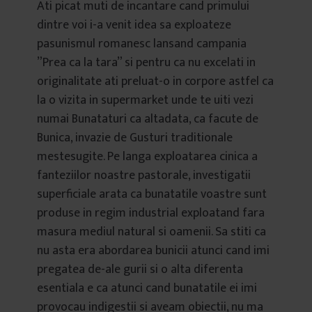
Ati picat muti de incantare cand primului
dintre voi i-a venit idea sa exploateze
pasunismul romanesc lansand campania
”Prea ca la tara” si pentru ca nu excelati in
originalitate ati preluat-o in corpore astfel ca
la o vizita in supermarket unde te uiti vezi
numai Bunataturi ca altadata, ca facute de
Bunica, invazie de Gusturi traditionale
mestesugite. Pe langa exploatarea cinica a
fanteziilor noastre pastorale, investigatii
superficiale arata ca bunatatile voastre sunt
produse in regim industrial exploatand fara
masura mediul natural si oamenii. Sa stiti ca
nu asta era abordarea bunicii atunci cand imi
pregatea de-ale gurii si o alta diferenta
esentiala e ca atunci cand bunatatile ei imi
provocau indigestii si aveam obiectii, nu ma