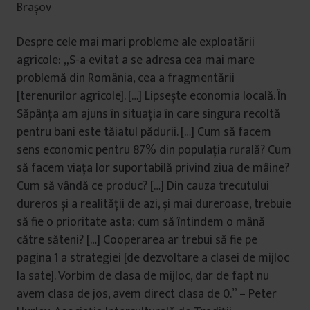
Brașov
Despre cele mai mari probleme ale exploatării
agricole: „S-a evitat a se adresa cea mai mare
problemă din România, cea a fragmentării
[terenurilor agricole]. […] Lipsește economia locală. În
Săpânța am ajuns în situația în care singura recoltă
pentru bani este tăiatul pădurii. […] Cum să facem
sens economic pentru 87% din populația rurală? Cum
să facem viața lor suportabilă privind ziua de mâine?
Cum să vândă ce produc? […] Din cauza trecutului
dureros și a realității de azi, și mai dureroase, trebuie
să fie o prioritate asta: cum să întindem o mână
către săteni? […] Cooperarea ar trebui să fie pe
pagina 1 a strategiei [de dezvoltare a clasei de mijloc
la sate]. Vorbim de clasa de mijloc, dar de fapt nu
avem clasa de jos, avem direct clasa de 0.” – Peter