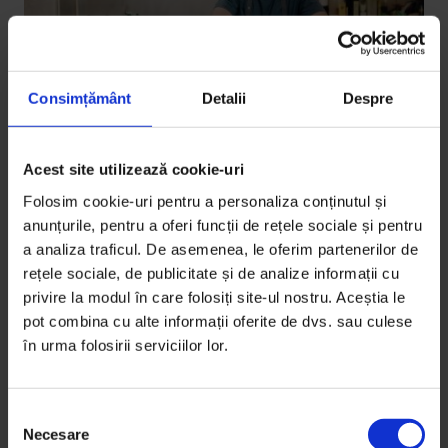
Consimțământ
Detalii
Despre
Acest site utilizează cookie-uri
Actualizator
,
Parteneriate
Folosim cookie-uri pentru a personaliza conținutul și
[24/7] Syndicat Gourmet
anunțurile, pentru a oferi funcții de rețele sociale și pentru
Cum faci un restaurant să funcționeze ca o rețea de
a analiza traficul. De asemenea, le oferim partenerilor de
rețele sociale, de publicitate și de analize informații cu
colaborare în comunitate.
privire la modul în care folosiți site-ul nostru. Aceștia le
pot combina cu alte informații oferite de dvs. sau culese
De
DoR
în urma folosirii serviciilor lor.
Fotografii de
Tiberiu Hila
Timp de citire: 5 minute
19 februarie 2020
S
Necesare
e