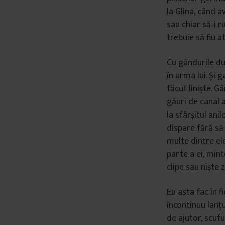
la Glina, când a
sau chiar să‑i r
trebuie să fiu a
Cu gândurile dup
în urma lui. Și 
făcut liniște. G
găuri de canal 
la sfârșitul ani
dispare fără să i
multe dintre ele
parte a ei, mint
clipe sau niște z
Eu asta fac în f
încontinuu lanțu
de ajutor, scufu