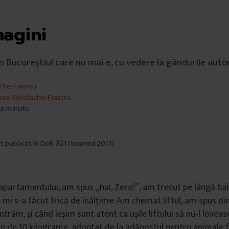
agini
in Bucureștiul care nu mai e, cu vedere la gândurile autor
che‑Fiastru
ea Mihalache‑Fiastru
 de minute
st publicat în DoR #21 (toamnă 2015)
apartamentului, am spus „hai, Zero!”, am trecut pe lângă ba
i mi s-a făcut frică de înălțime. Am chemat liftul, am spus din
intrăm, și când ieșim sunt atent ca ușile liftului să nu‑l loveas
n de 10 kilograme, adoptat de la adăpostul pentru animale 