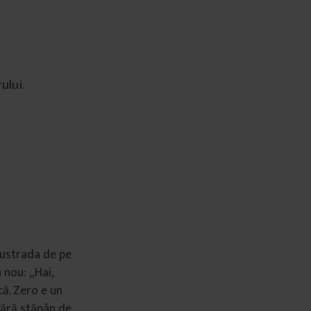
ului.
lustrada de pe
 nou: „Hai,
că. Zero e un
fără stăpân de