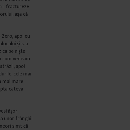
să‑i fractureze
orului, așa că
e Zero, apoi eu
locului și s‑a
z ca pe niște
 așa cum vedeam
străzii, apoi
durile, cele mai
cea mai mare
lupta câteva
 Desfășor
ca unor frânghii
Uneori simt că