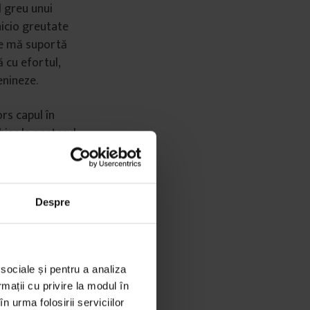
l greu unui
 nicio greutate
re mă suportă
 cu efortul,
enineze.
rs capul în
hiar la parterul
edeam în
ngă mine stă
e bună. Mi-am
eam de la
Despre
ă. În comunism,
ară, tutungerie,
 care Calea
 sociale și pentru a analiza
am dus lângă
rmații cu privire la modul în
n urma folosirii serviciilor