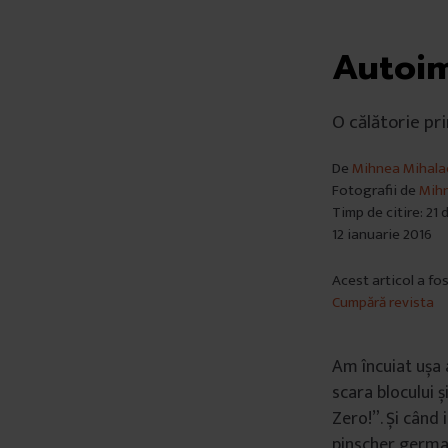
Autoim
O călătorie pr
De
Mihnea Mihala
Fotografii de
Mihn
Timp de citire: 21
12 ianuarie 2016
Acest articol a fo
Cumpără revista
Am încuiat ușa 
scara blocului ș
Zero!”. Și când 
pinscher germa