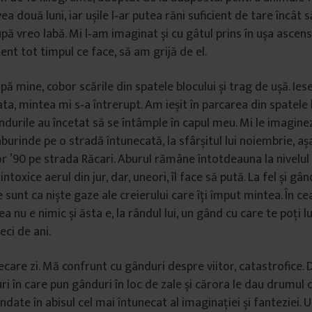
vea două luni, iar ușile l‑ar putea răni suficient de tare încât 
upă vreo labă. Mi l‑am imaginat și cu gâtul prins în ușa ascens
tent tot timpul ce face, să am grijă de el.
ă mine, cobor scările din spatele blocului și trag de ușă. Ies
gata, mintea mi s‑a întrerupt. Am ieșit în parcarea din spatele b
ândurile au încetat să se întâmple în capul meu. Mi le imagine
aburinde pe o stradă întunecată, la sfârșitul lui noiembrie,
lor ’90 pe strada Răcari. Aburul rămâne întotdeauna la nivelul 
ntoxice aerul din jur, dar, uneori, îl face să pută. La fel și gân
 sunt ca niște gaze ale creierului care îți împut mintea. În 
ea nu e nimic și ăsta e, la rândul lui, un gând cu care te poți 
eci de ani.
iecare zi. Mă confrunt cu gânduri despre viitor, catastrofice.
ri în care pun gânduri în loc de zale și cărora le dau drumul 
ndate în abisul cel mai întunecat al imaginației și fanteziei. 