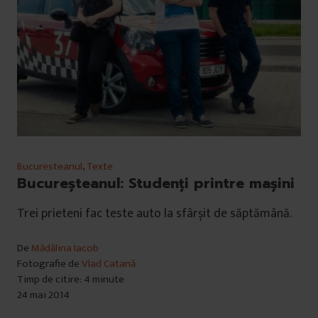
Bucuresteanul
,
Texte
Bucureşteanul: Studenţi printre maşini
Trei prieteni fac teste auto la sfârșit de săptămână.
De
Mădălina Iacob
Fotografie de
Vlad Catană
Timp de citire: 4 minute
24 mai 2014