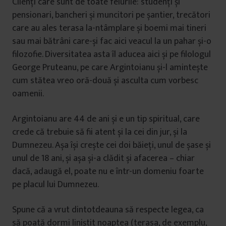
Clienți care sunt de toate felurile: studenți și
pensionari, bancheri și muncitori pe șantier, trecători
care au ales terasa la-ntâmplare și boemi mai tineri
sau mai bătrâni care-și fac aici veacul la un pahar și-o
filozofie. Diversitatea asta îl aducea aici și pe filologul
George Pruteanu, pe care Argintoianu și-l amintește
cum stătea vreo oră-două și asculta cum vorbesc
oamenii.
Argintoianu are 44 de ani și e un tip spiritual, care
crede că trebuie să fii atent și la cei din jur, și la
Dumnezeu. Așa își crește cei doi băieți, unul de șase și
unul de 18 ani, și așa și-a clădit și afacerea – chiar
dacă, adaugă el, poate nu e într-un domeniu foarte
pe placul lui Dumnezeu.
Spune că a vrut dintotdeauna să respecte legea, ca
să poată dormi liniștit noaptea (terasa, de exemplu,