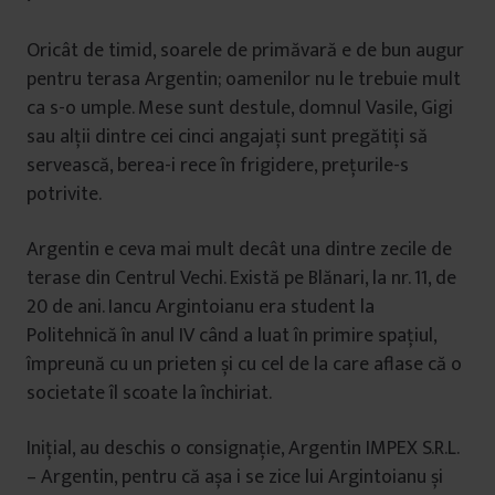
Oricât de timid, soarele de primăvară e de bun augur
pentru terasa Argentin; oamenilor nu le trebuie mult
ca s-o umple. Mese sunt destule, domnul Vasile, Gigi
sau alții dintre cei cinci angajați sunt pregătiți să
servească, berea-i rece în frigidere, prețurile-s
potrivite.
Argentin e ceva mai mult decât una dintre zecile de
terase din Centrul Vechi. Există pe Blănari, la nr. 11, de
20 de ani. Iancu Argintoianu era student la
Politehnică în anul IV când a luat în primire spațiul,
împreună cu un prieten și cu cel de la care aflase că o
societate îl scoate la închiriat.
Inițial, au deschis o consignație, Argentin IMPEX S.R.L.
– Argentin, pentru că așa i se zice lui Argintoianu și