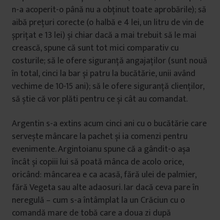
n-a acoperit-o până nu a obținut toate aprobările); să
aibă prețuri corecte (o halbă e 4 lei, un litru de vin de
șprițat e 13 lei) și chiar dacă a mai trebuit să le mai
crească, spune că sunt tot mici comparativ cu
costurile; să le ofere siguranță angajaților (sunt nouă
în total, cinci la bar și patru la bucătărie, unii având
vechime de 10-15 ani); să le ofere siguranță clienților,
să știe că vor plăti pentru ce și cât au comandat.
Argentin s-a extins acum cinci ani cu o bucătărie care
servește mâncare la pachet și ia comenzi pentru
evenimente. Argintoianu spune că a gândit-o așa
încât și copiii lui să poată mânca de acolo orice,
oricând: mâncarea e ca acasă, fără ulei de palmier,
fără Vegeta sau alte adaosuri. Iar dacă ceva pare în
neregulă – cum s-a întâmplat la un Crăciun cu o
comandă mare de tobă care a doua zi după