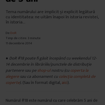
Tema numărului are implicit și explicit legătură
cu identitatea: ne uităm înapoi în istoria revistei,
în istoria…
De
DoR
Timp de citire: 3 minute
11 decembrie 2014
● DoR #18 poate fi găsit începând cu weekendul 12-
14 decembrie în librăriile/punctele de distribuție
partenere sau pe
shop-ul
nostru (cu
coperta la
alegere
sau ca abonament cu
colecția completă de
coperte
).
(Sau în format digital,
aici
).
Numărul #18 este numărul cu care celebrăm 5 ani de