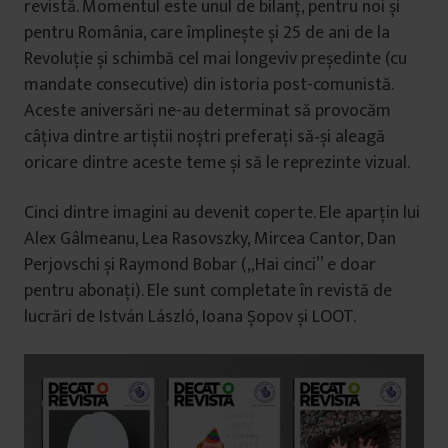
revistă. Momentul este unul de bilanț, pentru noi și
pentru România, care împlinește și 25 de ani de la
Revoluție și schimbă cel mai longeviv președinte (cu
mandate consecutive) din istoria post-comunistă.
Aceste aniversări ne-au determinat să provocăm
câțiva dintre artiștii noștri preferați să‑și aleagă
oricare dintre aceste teme și să le reprezinte vizual.
Cinci dintre imagini au devenit coperte. Ele aparțin lui
Alex Gâlmeanu, Lea Rasovszky, Mircea Cantor, Dan
Perjovschi și Raymond Bobar („Hai cinci” e doar
pentru abonați). Ele sunt completate în revistă de
lucrări de István László, Ioana Șopov și LOOT.