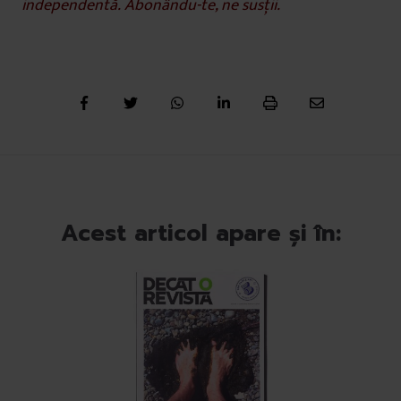
independentă.
Abonându-te
, ne susții.
Acest articol apare și în: