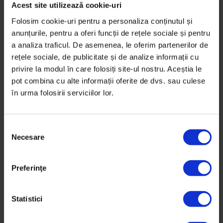
Acest site utilizează cookie-uri
Folosim cookie-uri pentru a personaliza conținutul și
anunțurile, pentru a oferi funcții de rețele sociale și pentru
a analiza traficul. De asemenea, le oferim partenerilor de
rețele sociale, de publicitate și de analize informații cu
privire la modul în care folosiți site-ul nostru. Aceștia le
pot combina cu alte informații oferite de dvs. sau culese
în urma folosirii serviciilor lor.
S
Necesare
e
l
e
Preferinţe
c
ț
i
Statistici
a
c