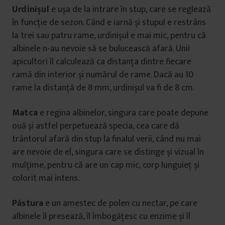
Urdinișul
e ușa de la intrare în stup, care se reglează
în funcție de sezon. Când e iarnă și stupul e restrâns
la trei sau patru rame, urdinișul e mai mic, pentru că
albinele n-au nevoie să se bulucească afară. Unii
apicultori îl calculează ca distanța dintre fiecare
ramă din interior și numărul de rame. Dacă au 10
rame la distanță de 8 mm, urdinișul va fi de 8 cm.
Matca
e regina albinelor, singura care poate depune
ouă și astfel perpetuează specia, cea care dă
trântorul afară din stup la finalul verii, când nu mai
are nevoie de el, singura care se distinge și vizual în
mulțime, pentru că are un cap mic, corp lunguieț și
colorit mai intens.
Păstura
e un amestec de polen cu nectar, pe care
albinele îl presează, îl îmbogățesc cu enzime și îl