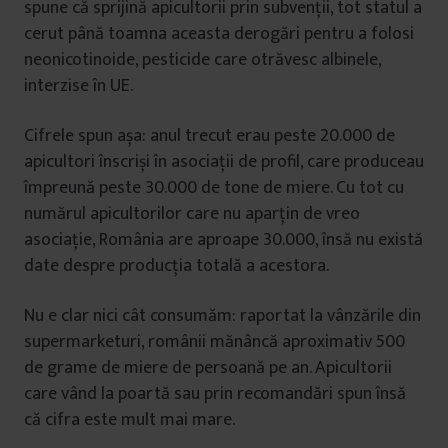
spune că sprijină apicultorii prin subvenții, tot statul a
cerut până toamna aceasta derogări pentru a folosi
neonicotinoide, pesticide care otrăvesc albinele,
interzise în UE.
Cifrele spun așa: anul trecut erau peste 20.000 de
apicultori înscriși în asociații de profil, care produceau
împreună peste 30.000 de tone de miere. Cu tot cu
numărul apicultorilor care nu aparțin de vreo
asociație, România are aproape 30.000, însă nu există
date despre producția totală a acestora.
Nu e clar nici cât consumăm: raportat la vânzările din
supermarketuri, românii mănâncă aproximativ 500
de grame de miere de persoană pe an. Apicultorii
care vând la poartă sau prin recomandări spun însă
că cifra este mult mai mare.