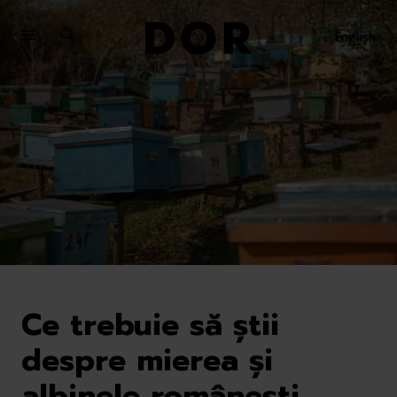
Sari
Sari
la
la
English
meniu
conținut
Ce trebuie să știi
despre mierea și
albinele românești