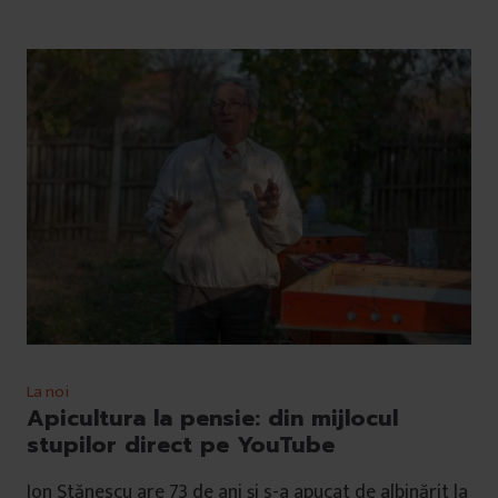
La noi
Apicultura la pensie: din mijlocul
stupilor direct pe YouTube
Ion Stănescu are 73 de ani și s-a apucat de albinărit la