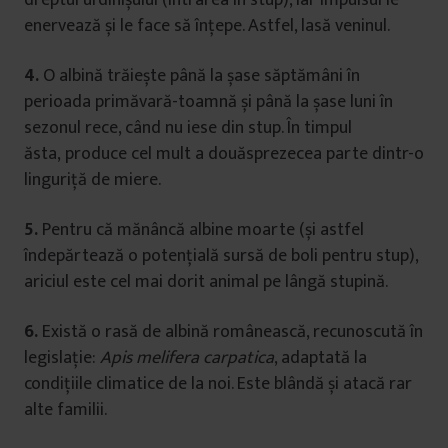
dreptul urdinișului (intrarea în stup), iar impulsul le
enervează și le face să înțepe. Astfel, lasă veninul.
4.
O albină trăiește până la șase săptămâni în
perioada primăvară-toamnă și până la șase luni în
sezonul rece, când nu iese din stup. În timpul
ăsta, produce cel mult a douăsprezecea parte dintr-o
linguriță de miere.
5.
Pentru că mănâncă albine moarte (și astfel
îndepărtează o potențială sursă de boli pentru stup),
ariciul este cel mai dorit animal pe lângă stupină.
6.
Există o rasă de albină românească, recunoscută în
legislație:
Apis melifera carpatica
, adaptată la
condițiile climatice de la noi. Este blândă și atacă rar
alte familii.