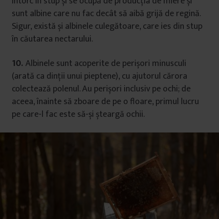
întorc în stup și se ocupă de producția de miere și
sunt albine care nu fac decât să aibă grijă de regină.
Sigur, există și albinele culegătoare, care ies din stup
în căutarea nectarului.
10.
Albinele sunt acoperite de perișori minusculi
(arată ca dinții unui pieptene), cu ajutorul cărora
colectează polenul. Au perișori inclusiv pe ochi; de
aceea, înainte să zboare de pe o floare, primul lucru
pe care-l fac este să-și șteargă ochii.