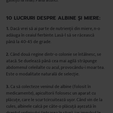
găsești la final). Până atunci:
10 LUCRURI DESPRE ALBINE ȘI MIERE:
1.
Dacă vrei să ai parte de nutrienții din miere, n-o
adăuga în ceaiul fierbinte. Lasă-l să se răcească
până la 40-45 de grade.
2.
Când două regine dintr-o colonie se întâlnesc, se
atacă. Se duelează până cea mai agilă străpunge
abdomenul celeilalte cu acul, provocându-i moartea.
Este o modalitate naturală de selecție.
3.
Ca să colecteze veninul de albine (folosit în
medicamente), apicultorii folosesc un aparat cu
plăcuțe, care le scurtcircuitează ușor. Când vin de la
cules, albinele calcă pe câte-o plăcuță așezată în