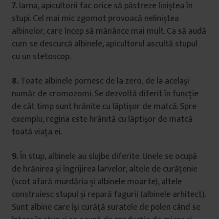
7.
Iarna, apicultorii fac orice să păstreze liniștea în
stupi. Cel mai mic zgomot provoacă neliniștea
albinelor, care încep să mănânce mai mult. Ca să audă
cum se descurcă albinele, apicultorul ascultă stupul
cu un stetoscop.
8.
Toate albinele pornesc de la zero, de la același
număr de cromozomi. Se dezvoltă diferit în funcție
de cât timp sunt hrănite cu lăptișor de matcă. Spre
exemplu, regina este hrănită cu lăptișor de matcă
toată viața ei.
9.
În stup, albinele au slujbe diferite. Unele se ocupă
de hrănirea și îngrijirea larvelor, altele de curățenie
(scot afară murdăria și albinele moarte), altele
construiesc stupul și repară fagurii (albinele arhitect).
Sunt albine care își curăță suratele de polen când se