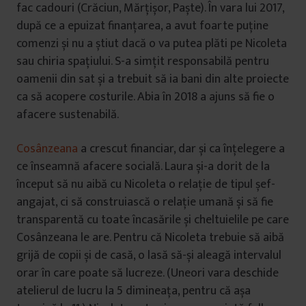
fac cadouri (Crăciun, Mărțișor, Paște). În vara lui 2017,
după ce a epuizat finanțarea, a avut foarte puține
comenzi și nu a știut dacă o va putea plăti pe Nicoleta
sau chiria spațiului. S-a simțit responsabilă pentru
oamenii din sat și a trebuit să ia bani din alte proiecte
ca să acopere costurile. Abia în 2018 a ajuns să fie o
afacere sustenabilă.
Cosânzeana
a crescut financiar, dar și ca înțelegere a
ce înseamnă afacere socială. Laura și-a dorit de la
început să nu aibă cu Nicoleta o relație de tipul șef-
angajat, ci să construiască o relație umană și să fie
transparentă cu toate încasările și cheltuielile pe care
Cosânzeana le are. Pentru că Nicoleta trebuie să aibă
grijă de copii și de casă, o lasă să-și aleagă intervalul
orar în care poate să lucreze. (Uneori vara deschide
atelierul de lucru la 5 dimineața, pentru că așa