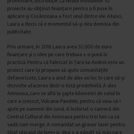
promovare, distribuție. La finalul modulelor 10
proiecte au obținut finanțare pentru a fi puse în
aplicare și Cosânzeana a fost unul dintre ele. Atunci,
Laura a decis că e momentul să-și dea demisia din
publicitate.
Prin urmare, în 2016 Laura avea 32.000 de euro
finanțare și o idee pe care trebuia s-o pună în
practică. Pentru că Fabricat în Țara lui Andrei este un
proiect care își propune să ajute comunitățile
defavorizate, Laura a avut de ales un loc în care să-și
dezvolte afacerea dintr-o listă predefinită. A ales
Aninoasa, care se află la șapte kilometri de satul în
care a crescut, Vulcana-Pandele, pentru că voia să-i
ajute pe oamenii din zonă. A închiriat o cameră din
Centrul Cultural din Aninoasa pentru trei luni ca să
vadă cum merge. A comandat un gravor laser pentru
tăiat placajul de lemn și, deși s-a gândit să măsoare