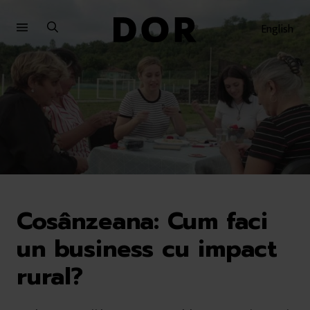
Sari
Sari
la
la
English
meniu
conținut
Cosânzeana: Cum faci
un business cu impact
rural?