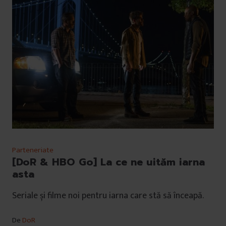
Parteneriate
[DoR & HBO Go] La ce ne uităm iarna
asta
Seriale și filme noi pentru iarna care stă să înceapă.
De
DoR