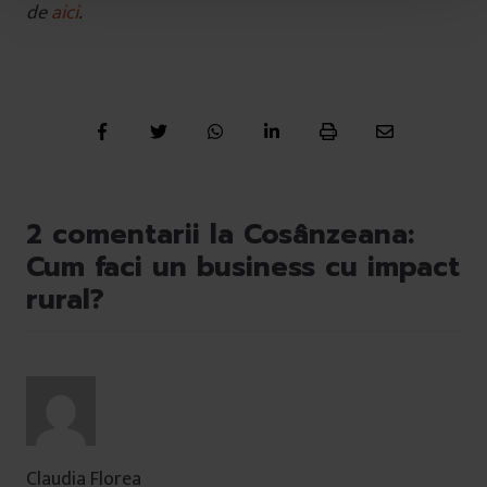
de
aici
.
u
l
u
i
2 comentarii la Cosânzeana:
Cum faci un business cu impact
rural?
Claudia Florea