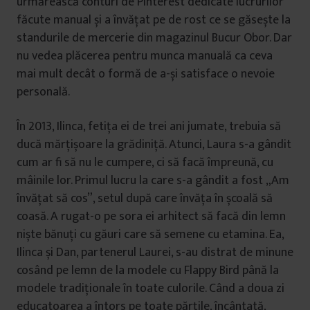
urmărească conturi de Pinterest dedicate lucrurilor
făcute manual și a învățat pe de rost ce se găsește la
standurile de mercerie din magazinul Bucur Obor. Dar
nu vedea plăcerea pentru munca manuală ca ceva
mai mult decât o formă de a-și satisface o nevoie
personală.
În 2013, Ilinca, fetița ei de trei ani jumate, trebuia să
ducă mărțișoare la grădiniță. Atunci, Laura s-a gândit
cum ar fi să nu le cumpere, ci să facă împreună, cu
mâinile lor. Primul lucru la care s-a gândit a fost „Am
învățat să cos”, setul după care învăța în școală să
coasă. A rugat-o pe sora ei arhitect să facă din lemn
niște bănuți cu găuri care să semene cu etamina. Ea,
Ilinca și Dan, partenerul Laurei, s-au distrat de minune
cosând pe lemn de la modele cu Flappy Bird până la
modele tradiționale în toate culorile. Când a doua zi
educatoarea a întors pe toate părțile, încântată,