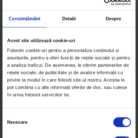
nu am trecut prin bullying sau abuzuri sau hărțuire.
Dacă azi fetele au mai multe resurse să identifice
nedreptățile și să vorbească despre ele, și noi trebuie
Consimțământ
Detalii
Despre
să le sprijinim să găsească mai ușor spațiile în care o
pot face în siguranță. Mi-ar plăcea ca taberele
Acest site utilizează cookie-uri
organizate de adolescente prin forțe proprii să nu fie
Folosim cookie-uri pentru a personaliza conținutul și
singurul astfel de loc. Să putem vorbi despre
anunțurile, pentru a oferi funcții de rețele sociale și pentru
inegalitate de gen și hărțuire sexuală și în familie, și în
a analiza traficul. De asemenea, le oferim partenerilor de
școli, chiar și la muncă, cu femei și bărbați laolaltă. Ca
rețele sociale, de publicitate și de analize informații cu
să creștem și să schimbăm ceva împreună, nu
privire la modul în care folosiți site-ul nostru. Aceștia le
separat.
pot combina cu alte informații oferite de dvs. sau culese
în urma folosirii serviciilor lor.
S
Necesare
e
l
e