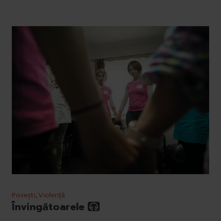
Povești
,
Violență
Învingătoarele