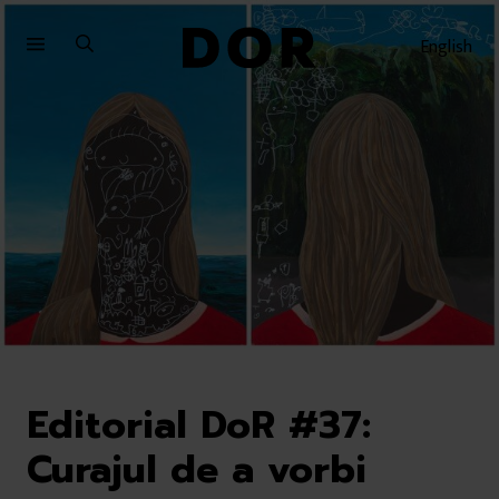
Sari
Sari
la
la
English
meniu
conținut
Editorial DoR #37:
Curajul de a vorbi