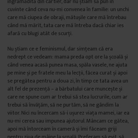
îngrămădită din cartier, dar nu știam să pun în
cuvinte când ceva nu-mi convenea în familie: un unchi
care mă ciupea de obraji, mătușile care mă întrebau
când mă mărit, tata care mă întreba dacă chiar ies
afară cu blugi atât de scurți.
Nu știam ce e feminismul, dar simțeam că era
nedrept ce vedeam: mama preda opt ore la școală și
când venea acasă punea masa, spăla vasele, ne ajuta
pe mine și pe fratele meu la lecții, făcea curat și apoi
se pregătea pentru a doua zi, în timp ce tata avea un
alt fel de prezență – a bărbatului care muncește și
care ne spune cum ar trebui să stea lucrurile, cum ar
trebui să învățăm, să ne purtăm, să ne gândim la
viitor. Nici nu încercam să-i ușurez viața mamei, iar ea
nu-mi cerea sau impunea ajutorul. Mâncam ce gătea,
apoi mă întorceam în cameră și îmi făceam griji
pentru ziua de mâine la școală. Preferam să evit, să