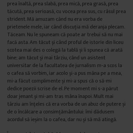
prea înaltă, prea slabă, prea mică, prea grasă, prea
tăcută, prea serioasă, cu vocea prea sus, cu râsul prea
strident. Mă amuzam când nu era vorba de
prietenele mele, iar când discuția mă deranja plecam.
Tăceam. Nu le spuneam că poate ar trebui să nu mai
facă asta. Am tăcut și când proful de istorie din liceu
scotea mai des o colegă la tablă și îi spunea că arată
bine; am tăcut și mai târziu, când un asistent
universitar de la facultatea de jurnalism m-a scos la
o cafea să vorbim, iar acolo și-a pus mâna pe a mea,
mi-a făcut complimente și mi-a spus că o să-mi
dedice poezii scrise de el. Pe moment mi s-a părut
doar jenant și mi-am tras mâna înapoi. Mult mai
târziu am înțeles că era vorba de un abuz de putere și
de o încălcare a consimțământului: îmi dădusem
acordul să ieșim la o cafea, dar nu și să mă atingă.