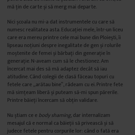
mă țin de carte și să merg mai departe.
Nici școala nu mi-a dat instrumentele cu care să
numesc realitatea asta. Educației mele, într-un liceu
care era mereu printre cele mai bune din Ploiești, îi
lipseau noțiuni despre inegalitate de gen și rolurile
moștenite de femei și bărbați din generație în
generație. N-aveam cum să le chestionez. Am
încercat mai des să mă adaptez decât să iau
atitudine. Când colegii de clasă făceau topuri cu
fetele care „arătau bine”, râdeam cu ei. Printre fete
mă simțeam liberă și puteam să-mi spun părerile.
Printre băieți încercam să obțin validare.
Nu știam ce e
body shaming
, dar internalizam
mesajul că e normal ca băieții să privească și să
judece fetele pentru corpurile lor: când o fată era