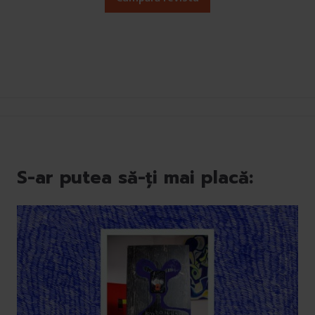
u
i
S-ar putea să-ți mai placă: