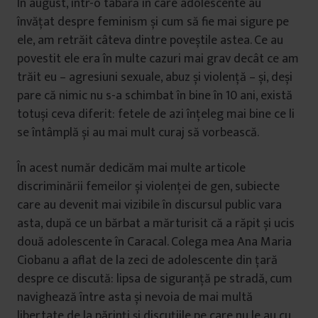
În august, într-o tabără în care adolescente au
învățat despre feminism și cum să fie mai sigure pe
ele, am retrăit câteva dintre poveștile astea. Ce au
povestit ele era în multe cazuri mai grav decât ce am
trăit eu – agresiuni sexuale, abuz și violență – și, deși
pare că nimic nu s-a schimbat în bine în 10 ani, există
totuși ceva diferit: fetele de azi înțeleg mai bine ce li
se întâmplă și au mai mult curaj să vorbească.
În acest număr dedicăm mai multe articole
discriminării femeilor și violenței de gen, subiecte
care au devenit mai vizibile în discursul public vara
asta, după ce un bărbat a mărturisit că a răpit și ucis
două adolescente în Caracal. Colega mea Ana Maria
Ciobanu a aflat de la zeci de adolescente din țară
despre ce discută: lipsa de siguranță pe stradă, cum
navighează între asta și nevoia de mai multă
libertate de la părinți și discuțiile pe care nu le au cu