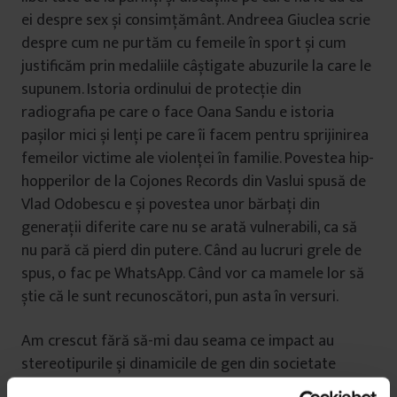
ei despre sex și consimțământ. Andreea Giuclea scrie
despre cum ne purtăm cu femeile în sport și cum
justificăm prin medaliile câștigate abuzurile la care le
supunem. Istoria ordinului de protecție din
radiografia pe care o face Oana Sandu e istoria
pașilor mici și lenți pe care îi facem pentru sprijinirea
femeilor victime ale violenței în familie. Povestea hip-
hopperilor de la Cojones Records din Vaslui spusă de
Vlad Odobescu e și povestea unor bărbați din
generații diferite care nu se arată vulnerabili, ca să
nu pară că pierd din putere. Când au lucruri grele de
spus, o fac pe WhatsApp. Când vor ca mamele lor să
știe că le sunt recunoscători, pun asta în versuri.
Am crescut fără să-mi dau seama ce impact au
stereotipurile și dinamicile de gen din societate
asupra mea. Simt că a fost mai mult o întâmplare că