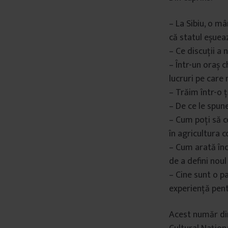
– La Sibiu, o mâ
că statul eșueaz
– Ce discuții a 
– Într-un oraș c
lucruri pe care n
– Trăim într-o ț
– De ce le spun
– Cum poți să c
în agricultura 
– Cum arată înc
de a defini nou
– Cine sunt o p
experiență pent
Acest număr din