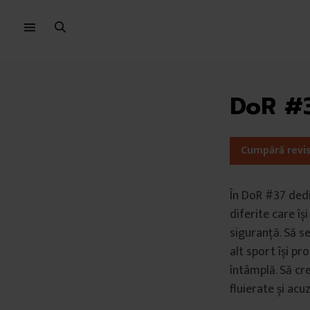
Sari
Sari
la
la
meniu
conținut
DoR #
Cumpără revi
În DoR #37 dedi
diferite care îș
siguranță. Să se
alt sport își pr
întâmplă. Să cr
fluierate și acuz