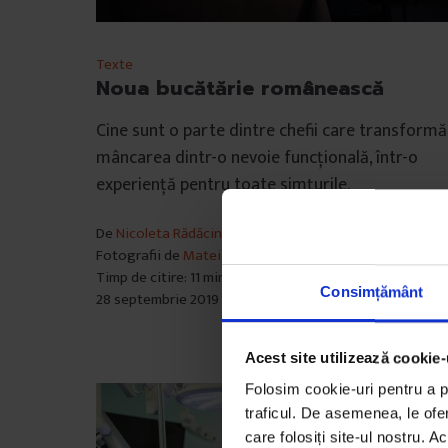
Texte
Noua bucătărie românească
Cine sunt o parte dintre chefii care transformă
mâncarea dintr-o nevoie funcțională, într-o
experiență pentru toate simțurile.
De
Nicoleta Rădăcină
Fotografii de
Matei Buță
Timp de citire: 11 minute
Consimțământ
28 septembrie 2019
Acest site utilizează cookie-
Folosim cookie-uri pentru a pe
traficul. De asemenea, le ofer
care folosiți site-ul nostru. A