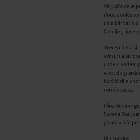
Veți afla ce le 
două adolescent
unui bărbat. Nu 
familie și inven
Trecem însă și p
versuri atât or
unde o vedem pe
vinetele și arde
bucătăriile uno
românească.
Plină de energi
Suzana Dan, car
păzească în pe
Din cuprins: