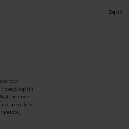
English
ltăm voci
crească copii în
otbal sau orice
 despre ce li se
erpretate,