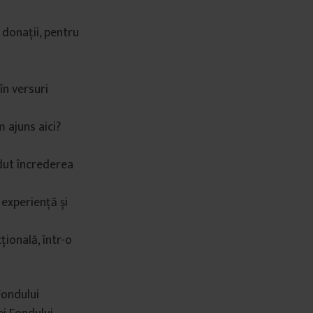
 donații, pentru
în versuri
m ajuns aici?
rdut încrederea
experiență și
ională, într-o
Fondului