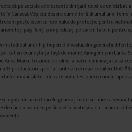
preocupă pe zeci de adolescente din țară după ce un bărbat a r
e în Caracal. Veți citi despre cum diferă drumul unei femei 
trecem peste istoricul ordinului de protecție pentru victimele
tariem toți pașii lenți și împiedicați pe care îi facem pentru spr
rin studioul unor hip-hoperi din Vaslui, din generații diferite,
așul, cât și recunoștința față de mame. Ajungem și în Lunca S
 Anca Marcu trezindu-se zilnic la patru dimineața ca să co
ii a 13 producători spre rafturile a trei mari retaileri. DoR #37
r chefi români, alături de care vom descoperi o nouă raporta
e și legată de următoarele generații este și coperta semnată
e de când a primit-o pe fiica ei în brațe și-a dat seama că tr
rmanență.