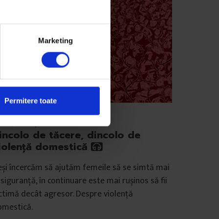
Marketing
Permitere toate
euri
,
Violență
incolo de tăcere, dincolo de
iolență domestică
și încercăm să ajutăm femeile să se simtă mai
 siguranță, în continuare este mai rușinos să fii
ctimă decât agresor. Despre violență
omestică.