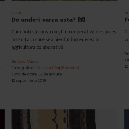
La noi
Ac
De unde-i varza asta?
F
Cum poți să construiești o cooperativă de succes
Ce
într-o țară care și-a pierdut încrederea în
vo
agricultura colaborativă.
D
Ti
De
Anca Vancu
s
,
12
Fotografii de
Cristina Gânj (Bristena)
Timp de citire: 32 de minute
12 septembrie 2019