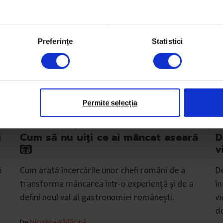
Preferinţe
Statistici
Permite selecția
Omnivor
,
Reportaje
Es
i
Cum să nu uiți ce ai mâncat aseară
D
v
ă
Cum arată încercările unor chefi români de a
De
transforma mâncarea într-o experiență și de a
în
defini noul val al gastronomiei românești.
vi
d
De
Nicoleta Rădăcină