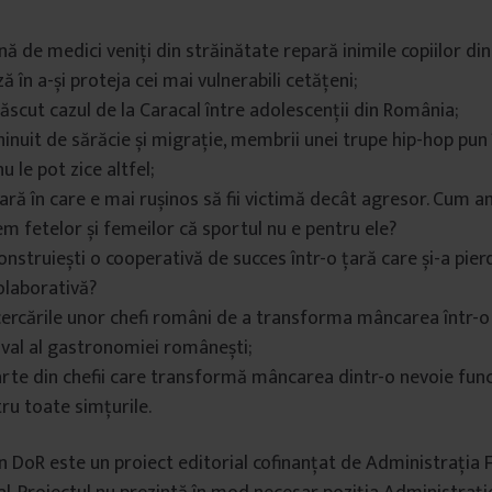
nă de medici veniți din străinătate repară inimile copiilor din
ă în a-și proteja cei mai vulnerabili cetățeni;
născut cazul de la Caracal între adolescenții din România;
hinuit de sărăcie și migrație, membrii unei trupe hip-hop pun 
u le pot zice altfel;
ară în care e mai rușinos să fii victimă decât agresor. Cum a
em fetelor și femeilor că sportul nu e pentru ele?
onstruiești o cooperativă de succes într-o țară care și-a pie
colaborativă?
ercările unor chefi români de a transforma mâncarea într-o 
l val al gastronomiei românești;
arte din chefii care transformă mâncarea dintr-o nevoie funcț
ru toate simțurile.
 DoR este un proiect editorial cofinanțat de Administrația 