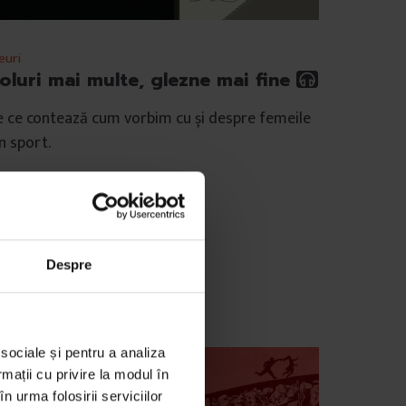
euri
oluri mai multe, glezne mai fine
 ce contează cum vorbim cu și despre femeile
n sport.
e
Andreea Giuclea
ustrații de
Irina Perju
mp de citire: 17 minute
 septembrie 2019
Despre
 sociale și pentru a analiza
rmații cu privire la modul în
n urma folosirii serviciilor