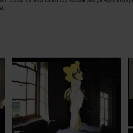
al. Proiectul nu prezintă în mod necesar poziția Administrați
l.