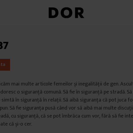
37
sta
căm mai multe articole femeilor și inegalității de gen. Ascu
i doresc o siguranță comună. Să fie în siguranță pe stradă. Să 
 simtă în siguranță în relații. Să aibă siguranța că pot juca f
opun. Să fie siguranța pusă când vor să aibă mai multe discuții
eadă, cu siguranță, că se pot îmbrăca cum vor, fără să fie int
ate că și-o cer.