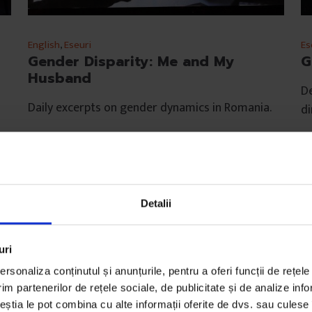
English
,
Eseuri
Es
Gender Disparity: Me and My
G
Husband
De
Daily excerpts on gender dynamics in Romania.
di
De
Tara Skurtu
D
Collage by
Oana Barbonie
Il
Timp de citire: 3 minute
Ti
24 septembrie 2019
19
Detalii
uri
rsonaliza conținutul și anunțurile, pentru a oferi funcții de rețele
im partenerilor de rețele sociale, de publicitate și de analize info
ceștia le pot combina cu alte informații oferite de dvs. sau culese î