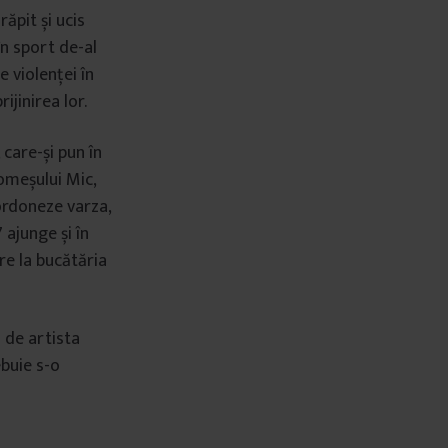
ăpit și ucis
în sport de-al
 violenței în
ijinirea lor.
 care-și pun în
omeșului Mic,
ordoneze varza,
 ajunge și în
re la bucătăria
 de artista
ebuie s-o