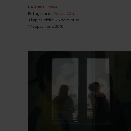
â
De
Adina Florea
Fotografii de
Adrian Câtu
n
Timp de citire: 26 de minute
t
17 septembrie 2019
u
l
u
i