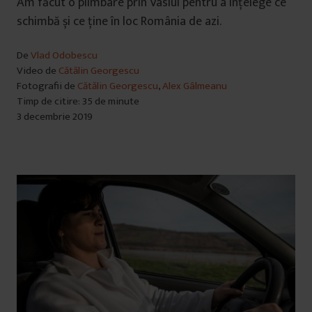
Am făcut o plimbare prin Vaslui pentru a înțelege ce
schimbă și ce ține în loc România de azi.
De
Vlad Odobescu
Video de
Cătălin Georgescu
Fotografii de
Cătălin Georgescu
,
Alex Gâlmeanu
Timp de citire: 35 de minute
3 decembrie 2019