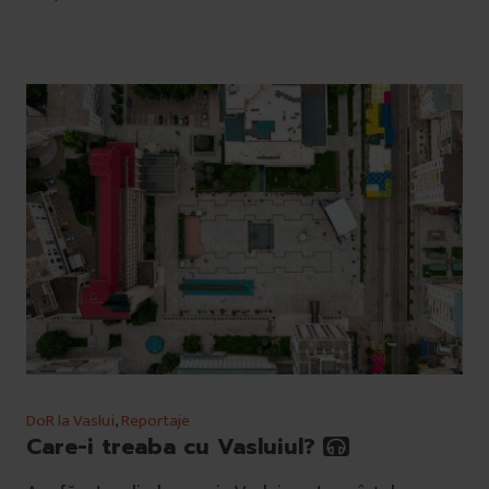
DoR la Vaslui
,
Reportaje
Care-i treaba cu Vasluiul?