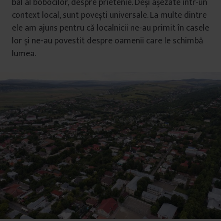
bal al bobocilor, despre prietenie. Deși așezate într-un
context local, sunt povești universale. La multe dintre
ele am ajuns pentru că localnicii ne-au primit în casele
lor și ne-au povestit despre oamenii care le schimbă
lumea.