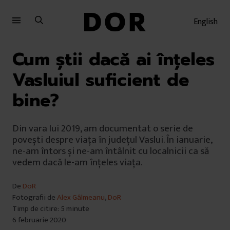
Sari
Sari
la
la
English
meniu
conținut
Cum știi dacă ai înțeles
Vasluiul suficient de
bine?
Din vara lui 2019, am documentat o serie de
povești despre viața în județul Vaslui. În ianuarie,
ne-am întors și ne-am întâlnit cu localnicii ca să
vedem dacă le-am înțeles viața.
De
DoR
Fotografii de
Alex Gâlmeanu
,
DoR
Timp de citire: 5 minute
6 februarie 2020