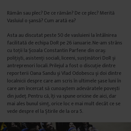
Rămân sau plec? De ce rămân? De ce plec? Merită
Vasluiul o șansă? Cum arată ea?
Asta au discutat peste 50 de vasluieni la întâlnirea
facilitată de echipa DoR pe 26 ianuarie. Ne-am strâns
cu toții la Școala Constantin Parfene din oraș:
polițiști, asistenți sociali, liceeni, susținători DoR și
antreprenori locali. Prilejul a fost o discuție dintre
reporterii Oana Sandu și Vlad Odobescu și doi dintre
localnicii despre care am scris în ultimele șase luni în
care am încercat să cunoaștem adevăratele povești
din județ. Pentru că, îți va spune oricine de aici, dar
mai ales bunul simț, orice loc e mai mult decât ce se
vede despre el la Știrile de la ora 5.