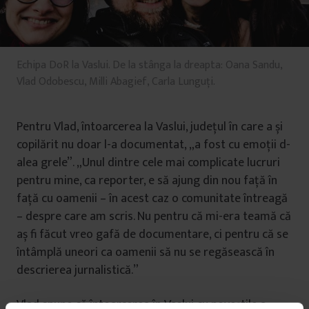
Echipa DoR la Vaslui. De la stânga la dreapta: Oana Sandu,
Vlad Odobescu, Milli Abagief, Carla Lunguți.
Pentru Vlad, întoarcerea la Vaslui, județul în care a și
copilărit nu doar l-a documentat, „a fost cu emoții d-
alea grele”. „Unul dintre cele mai complicate lucruri
pentru mine, ca reporter, e să ajung din nou față în
față cu oamenii – în acest caz o comunitate întreagă
– despre care am scris. Nu pentru că mi-era teamă că
aș fi făcut vreo gafă de documentare, ci pentru că se
întâmplă uneori ca oamenii să nu se regăsească în
descrierea jurnalistică.”
Vlad spune că întoarcerea în Vaslui cu poveștile a