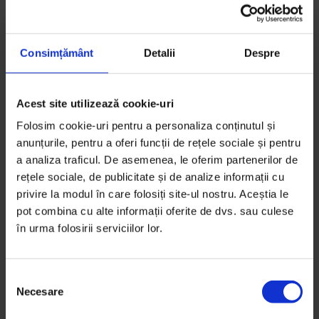
făcut trei lucruri importante, sfaturi care pot fi utile
oricărui jurnalist care vrea să-și gândească poveștile
așa.
Consimțământ
Detalii
Despre
Te energizează. Imediat ce reușești să ieși
din zona de confort, în care ești doar tu,
Acest site utilizează cookie-uri
personajul, un carnet de notițe și-o
Folosim cookie-uri pentru a personaliza conținutul și
tastatură, dai de oamenii pentru care scrii și
anunțurile, pentru a oferi funcții de rețele sociale și pentru
vezi că procesul ăsta uneori greoi și
a analiza traficul. De asemenea, le oferim partenerilor de
rețele sociale, de publicitate și de analize informații cu
plictisitor îi interesează, vor să știe povestea
privire la modul în care folosiți site-ul nostru. Aceștia le
din spatele poveștii.
pot combina cu alte informații oferite de dvs. sau culese
în urma folosirii serviciilor lor.
Îți calibrează procesul. Observi adesea că
oamenii au tot felul de întrebări despre un
subiect, dincolo de cele pe care tu le aveai
S
pregătite.
Necesare
e
l