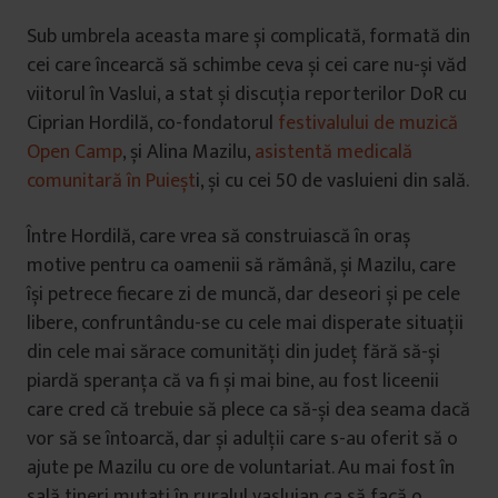
Sub umbrela aceasta mare și complicată, formată din
cei care încearcă să schimbe ceva și cei care nu-și văd
viitorul în Vaslui, a stat și discuția reporterilor DoR cu
Ciprian Hordilă, co-fondatorul
festivalului de muzică
Open Camp
, și Alina Mazilu,
asistentă medicală
comunitară în Puieșt
i, și cu cei 50 de vasluieni din sală.
Între Hordilă, care vrea să construiască în oraș
motive pentru ca oamenii să rămână, și Mazilu, care
își petrece fiecare zi de muncă, dar deseori și pe cele
libere, confruntându-se cu cele mai disperate situații
din cele mai sărace comunități din județ fără să-și
piardă speranța că va fi și mai bine, au fost liceenii
care cred că trebuie să plece ca să-și dea seama dacă
vor să se întoarcă, dar și adulții care s-au oferit să o
ajute pe Mazilu cu ore de voluntariat. Au mai fost în
sală tineri mutați în ruralul vasluian ca să facă o