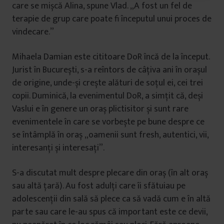
care se mișcă Alina, spune Vlad. „A fost un fel de
u
terapie de grup care poate fi începutul unui proces de
i
vindecare.”
Mihaela Damian este cititoare DoR încă de la început.
Jurist în București, s-a reîntors de câțiva ani în orașul
de origine, unde-și crește alături de soțul ei, cei trei
copii. Duminică, la evenimentul DoR, a simțit că, deși
Vaslui e în genere un oraș plictisitor și sunt rare
evenimentele în care se vorbește pe bune despre ce
se întâmplă în oraș „oamenii sunt fresh, autentici, vii,
interesanți și interesați”.
S-a discutat mult despre plecare din oraș (în alt oraș
sau altă țară). Au fost adulți care îi sfătuiau pe
adolescenții din sală să plece ca să vadă cum e în altă
parte sau care le-au spus că important este ce devii,