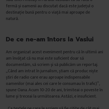
fermă și oamenii au discutat dacă este județul o
destinație bună pentru o viață mai aproape de
natură.
De ce ne-am întors la Vaslui
Am organizat acest eveniment pentru că în ultimii ani
am învățat că nu mai este suficient doar să
documentăm, să scriem și să publicăm un reportaj.
„Când am intrat în jurnalism, știam că produc niște
știri de radio care erau aproape indispensabile
oamenilor (mai ales cei care le consumau în trafic)”,
spune Oana. Acum 10-20 de ani, trimiteai o poveste în
lume și treceai la următoarea. Astăzi, e insuficient.
„Ca textele pe care le scriem să fie citite de cât mai