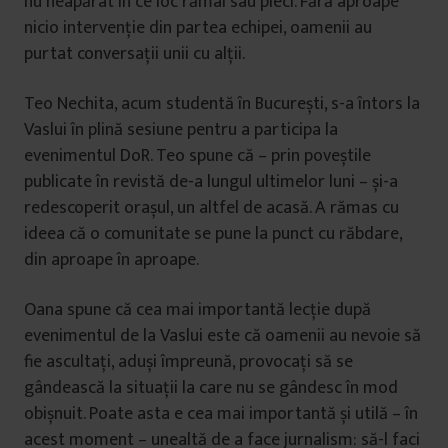
nu neapărat în ce loc rămâi sau pleci. Fără aproape
nicio intervenție din partea echipei, oamenii au
purtat conversații unii cu alții.
Teo Nechita, acum studentă în București, s-a întors la
Vaslui în plină sesiune pentru a participa la
evenimentul DoR. Teo spune că – prin poveștile
publicate în revistă de-a lungul ultimelor luni – și-a
redescoperit orașul, un altfel de acasă. A rămas cu
ideea că o comunitate se pune la punct cu răbdare,
din aproape în aproape.
Oana spune că cea mai importantă lecție după
evenimentul de la Vaslui este că oamenii au nevoie să
fie ascultați, aduși împreună, provocați să se
gândească la situații la care nu se gândesc în mod
obișnuit. Poate asta e cea mai importantă și utilă – în
acest moment – unealtă de a face jurnalism: să-l faci