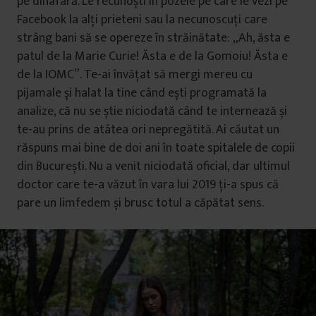
pe dinafară. Le recunoști în pozele pe care le vezi pe
Facebook la alți prieteni sau la necunoscuți care
strâng bani să se opereze în străinătate: „Ah, ăsta e
patul de la Marie Curie! Ăsta e de la Gomoiu! Ăsta e
de la IOMC”. Te-ai învățat să mergi mereu cu
pijamale și halat la tine când ești programată la
analize, că nu se știe niciodată când te internează și
te-au prins de atâtea ori nepregătită. Ai căutat un
răspuns mai bine de doi ani în toate spitalele de copii
din București. Nu a venit niciodată oficial, dar ultimul
doctor care te-a văzut în vara lui 2019 ți-a spus că
pare un limfedem și brusc totul a căpătat sens.