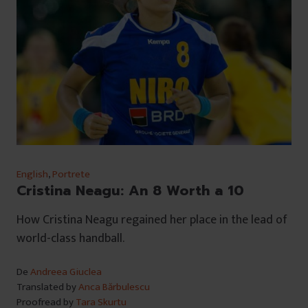
English
,
Portrete
Cristina Neagu: An 8 Worth a 10
How Cristina Neagu regained her place in the lead of
world-class handball.
De
Andreea Giuclea
Translated by
Anca Bărbulescu
Proofread by
Tara Skurtu