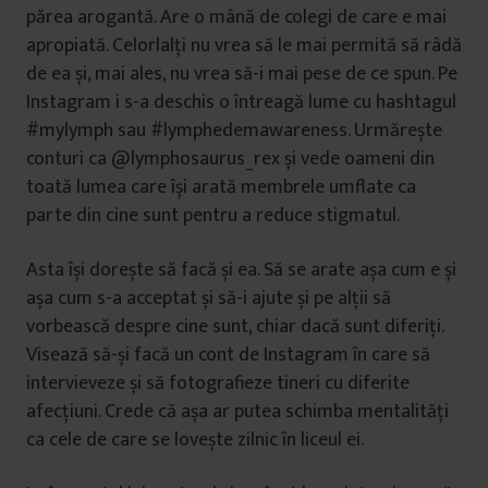
părea arogantă. Are o mână de colegi de care e mai
apropiată. Celorlalți nu vrea să le mai permită să râdă
de ea și, mai ales, nu vrea să-i mai pese de ce spun. Pe
Instagram i s-a deschis o întreagă lume cu hashtagul
#mylymph sau #lymphedemawareness. Urmărește
conturi ca @lymphosaurus_rex și vede oameni din
toată lumea care își arată membrele umflate ca
parte din cine sunt pentru a reduce stigmatul.
Asta își dorește să facă și ea. Să se arate așa cum e și
așa cum s-a acceptat și să-i ajute și pe alții să
vorbească despre cine sunt, chiar dacă sunt diferiți.
Visează să-și facă un cont de Instagram în care să
intervieveze și să fotografieze tineri cu diferite
afecțiuni. Crede că așa ar putea schimba mentalități
ca cele de care se lovește zilnic în liceul ei.