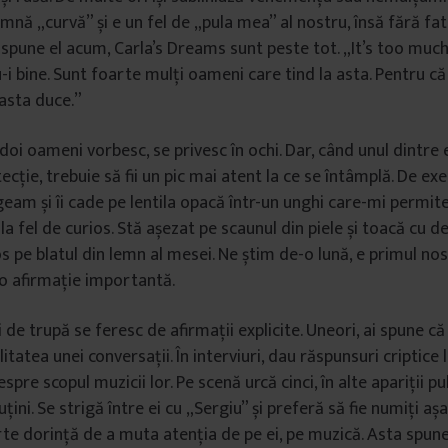
mnă „curvă” și e un fel de „pula mea” al nostru, însă fără fa
, spune el acum, Carla’s Dreams sunt peste tot. „It’s too much.
i bine. Sunt foarte mulți oameni care tind la asta. Pentru că
 asta duce.”
doi oameni vorbesc, se privesc în ochi. Dar, când unul dintre 
ecție, trebuie să fii un pic mai atent la ce se întâmplă. De ex
geam și îi cade pe lentila opacă într-un unghi care-mi permite 
a fel de curios. Stă așezat pe scaunul din piele și toacă cu d
 pe blatul din lemn al mesei. Ne știm de-o lună, e primul nost
o afirmație importantă.
 lui de trupă se feresc de afirmații explicite. Uneori, ai spune c
litatea unei conversații. În interviuri, dau răspunsuri criptice 
spre scopul muzicii lor. Pe scenă urcă cinci, în alte apariții p
țini. Se strigă între ei cu „Sergiu” și preferă să fie numiți așa 
rte dorință de a muta atenția de pe ei, pe muzică. Asta spun