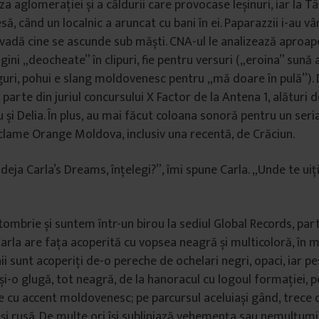
a aglomerației și a căldurii care provocase leșinuri, iar la T
să, când un localnic a aruncat cu bani în ei. Paparazzii i-au vâ
ă vadă cine se ascunde sub măști. CNA-ul le analizează aproap
gini „deocheate” în clipuri, fie pentru versuri („eroina” sună 
oguri, pohui e slang moldovenesc pentru „mă doare în pulă”)
 parte din juriul concursului X Factor de la Antena 1, alături 
iu și Delia. În plus, au mai făcut coloana sonoră pentru un seri
lame Orange Moldova, inclusiv una recentă, de Crăciun.
i, deja Carla’s Dreams, înțelegi?”, îmi spune Carla. „Unde te uiț
tombrie și suntem într-un birou la sediul Global Records, par
la are fața acoperită cu vopsea neagră și multicoloră, în 
ii sunt acoperiți de-o pereche de ochelari negri, opaci, iar p
și-o glugă, tot neagră, de la hanoracul cu logoul formației, 
 cu accent moldovenesc; pe parcursul aceluiași gând, trece 
 și rusă. De multe ori își subliniază vehemența sau nemulțum