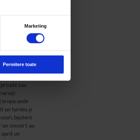
e nouă hituri
i că o să pleci /
 Antonia, și au
Marketing
ocale, iar
 a făcut pe
e vizualizări pe
Permitere toate
 pe săptămână.
ioane, la
i private sau
variați
n Europa unde
t un turneu și
ouri, bijuterii
tr-un concert au
 oprit un