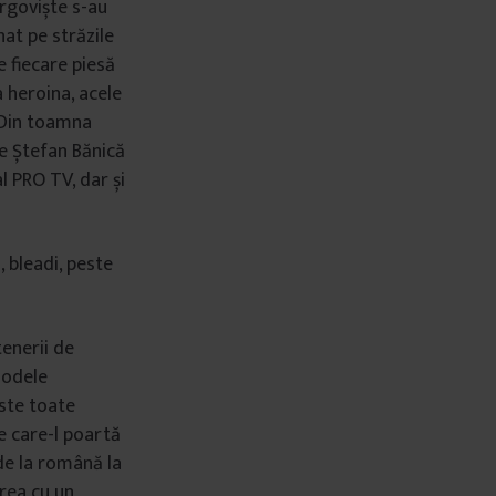
ârgoviște s-au
nat pe străzile
e fiecare piesă
a heroina, acele
. Din toamna
de Ștefan Bănică
al PRO TV, dar și
i, bleadi, peste
tenerii de
modele
este toate
pe care-l poartă
de la română la
irea cu un