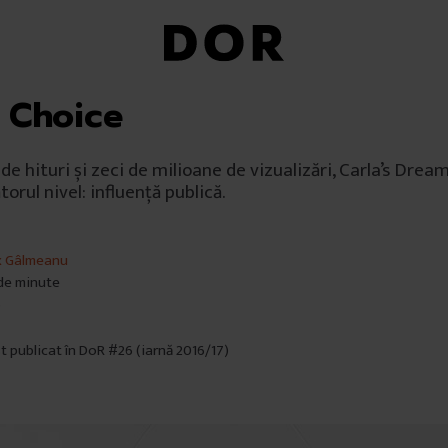
s Choice
de hituri și zeci de milioane de vizualizări, Carla’s Drea
orul nivel: influență publică.
x Gâlmeanu
 de minute
6
st publicat în DoR #26 (iarnă 2016/17)