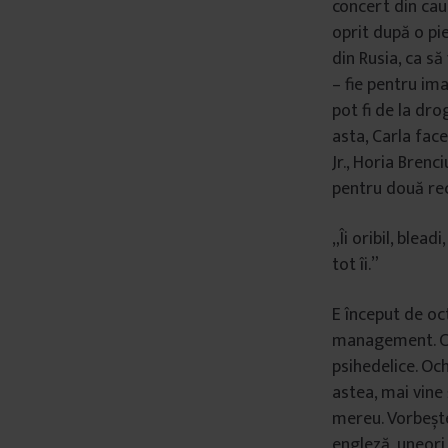
concert din cauz
â
oprit după o pie
n
din Rusia, ca s
t
– fie pentru ima
u
pot fi de la dr
l
asta, Carla face
u
Jr., Horia Brenc
i
pentru două rec
„Îi oribil, blead
tot îi.”
E început de oc
management. Car
psihedelice. Och
astea, mai vine 
mereu. Vorbește
engleză, uneori