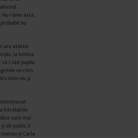
talismul
 Nu-i bine asta.
 probabil nu
ei are atâtea
emplu, la lumina
să-i văd pupila.
egetele un ritm
ru interviu și
ă intenționat
la întrebările
ublice sunt mai
și de public. E
e mereu și Carla