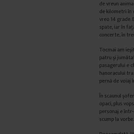
de vreun animal
de kilometri în 
vreo 14 grade. 
spate, iar în fa
concerte, în tre
Tocmai am ieșit
patru și jumătat
pasagerului e ch
hanoracului tra
pernă de voiaj 
În scaunul șofer
opaci, plus vop
personaj e într-
scump la vorbe. 