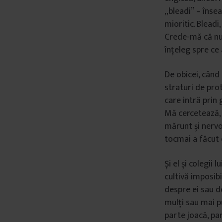
„bleadi” – însea
mioritic. Bleadi
Crede-mă că nu-
înțeleg spre ce
De obicei, când 
straturi de prot
care intră prin 
Mă cercetează, l
mărunt și nervos
tocmai a făcut 
Și el și colegii
cultivă imposibi
despre ei sau de
mulți sau mai pu
parte joacă, pa