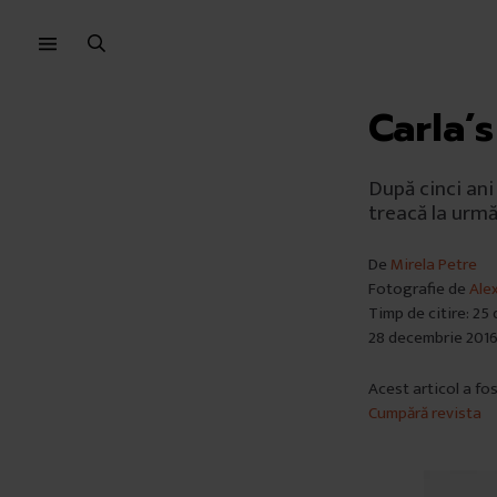
Sari
Sari
la
la
meniu
conținut
Carla’
După cinci ani 
treacă la următ
De
Mirela Petre
Fotografie de
Ale
Timp de citire: 25
28 decembrie 201
Acest articol a fo
Cumpără revista