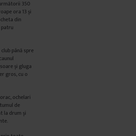
următorii 350
roape ora 13 și
ncheta din
a patru
 club până spre
scaunul
 soare și gluga
er gros, cu o
norac, ochelari
stumul de
nt la drum și
nte.