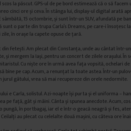
 scos la păscut. GPS-ul de pe bord estimează că o să facem 
vreo cinci ore și ceva. În stânga lui, display-ul digital arată ap
E sâmbătă, 15 octombrie, și sunt într-un SUV, afundată pe ba
ță sunt o parte din trupa Carla’s Dreams, pe care-i însoțesc l
i zile, în orașe la capete opuse de țară.
 din Fetești. Am plecat din Constanța, unde au cântat într-un
e, și mergem la Iași, pentru un concert de zilele orașului. În 
itaristul. Cu niște ore în urmă avea fața vopsită, ochelari de
să bine pe cap. Acum, a renunțat la toate astea. Într-un pulov
în jurul gâtului, vrea să mai recupereze din orele nedormite.
ului e Carla, solistul. Azi-noapte își purta și el uniforma – ha
sea pe față, gât și mâini. Cânta și spunea anecdote. Acum, co
o pungă, în portbagaj, iar el e într-o geacă neagră și fes, ate
Ceilalți au plecat cu celelalte două mașini, cu câteva ore înai