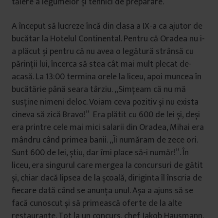
tăiere a legumelor și tehnici de preparare.
A început să lucreze încă din clasa a IX-a ca ajutor de
bucătar la Hotelul Continental. Pentru că Oradea nu i-
a plăcut și pentru că nu avea o legătură strânsă cu
părinții lui, încerca să stea cât mai mult plecat de-
acasă. La 13:00 termina orele la liceu, apoi muncea în
bucătărie până seara târziu. „Simțeam că nu mă
susține nimeni deloc. Voiam ceva pozitiv și nu exista
cineva să zică Bravo!” Era plătit cu 600 de lei și, deși
era printre cele mai mici salarii din Oradea, Mihai era
mândru când primea banii. „Îi număram de zece ori.
Sunt 600 de lei, știu, dar îmi place să-i număr!”. În
liceu, era singurul care mergea la concursuri de gătit
și, chiar dacă lipsea de la școală, diriginta îl înscria de
fiecare dată când se anunța unul. Așa a ajuns să se
facă cunoscut și să primească oferte de la alte
restaurante. Tot la un concurs, chef Jakob Hausmann,