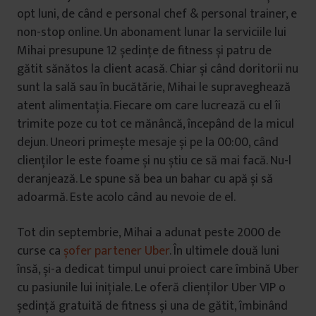
opt luni, de când e personal chef & personal trainer, e
non-stop online. Un abonament lunar la serviciile lui
Mihai presupune 12 ședințe de fitness și patru de
gătit sănătos la client acasă. Chiar și când doritorii nu
sunt la sală sau în bucătărie, Mihai le supraveghează
atent alimentația. Fiecare om care lucrează cu el îi
trimite poze cu tot ce mănâncă, începând de la micul
dejun. Uneori primește mesaje și pe la 00:00, când
clienților le este foame și nu știu ce să mai facă. Nu-l
deranjează. Le spune să bea un bahar cu apă și să
adoarmă. Este acolo când au nevoie de el.
Tot din septembrie, Mihai a adunat peste 2000 de
curse ca
șofer partener Uber
. În ultimele două luni
însă, și-a dedicat timpul unui proiect care îmbină Uber
cu pasiunile lui inițiale. Le oferă clienților Uber VIP o
ședință gratuită de fitness și una de gătit, îmbinând