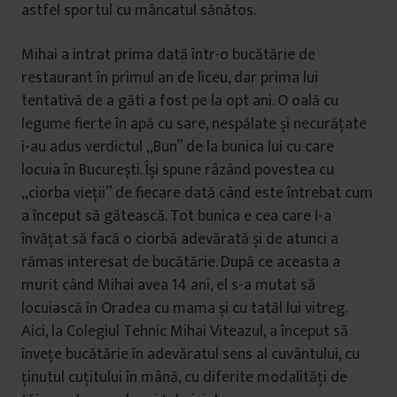
astfel sportul cu mâncatul sănătos.
Mihai a intrat prima dată într-o bucătărie de
restaurant în primul an de liceu, dar prima lui
tentativă de a găti a fost pe la opt ani. O oală cu
legume fierte în apă cu sare, nespălate și necurățate
i-au adus verdictul „Bun” de la bunica lui cu care
locuia în București. Își spune râzând povestea cu
„ciorba vieții” de fiecare dată când este întrebat cum
a început să gătească. Tot bunica e cea care l-a
învățat să facă o ciorbă adevărată și de atunci a
rămas interesat de bucătărie. După ce aceasta a
murit când Mihai avea 14 ani, el s-a mutat să
locuiască în Oradea cu mama și cu tatăl lui vitreg.
Aici, la Colegiul Tehnic Mihai Viteazul, a început să
învețe bucătărie în adevăratul sens al cuvântului, cu
ținutul cuțitului în mână, cu diferite modalități de