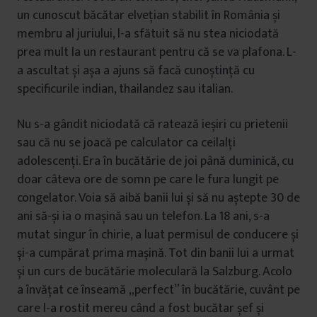
un cunoscut băcătar elvețian stabilit în România și
membru al juriului, l-a sfătuit să nu stea niciodată
prea mult la un restaurant pentru că se va plafona. L-
a ascultat și așa a ajuns să facă cunoștință cu
specificurile indian, thailandez sau italian.
Nu s-a gândit niciodată că ratează ieșiri cu prietenii
sau că nu se joacă pe calculator ca ceilalți
adolescenți. Era în bucătărie de joi până duminică, cu
doar câteva ore de somn pe care le fura lungit pe
congelator. Voia să aibă banii lui și să nu aștepte 30 de
ani să-și ia o mașină sau un telefon. La 18 ani, s-a
mutat singur în chirie, a luat permisul de conducere și
și-a cumpărat prima mașină. Tot din banii lui a urmat
și un curs de bucătărie moleculară la Salzburg. Acolo
a învățat ce înseamă „perfect” în bucătărie, cuvânt pe
care l-a rostit mereu când a fost bucătar șef și