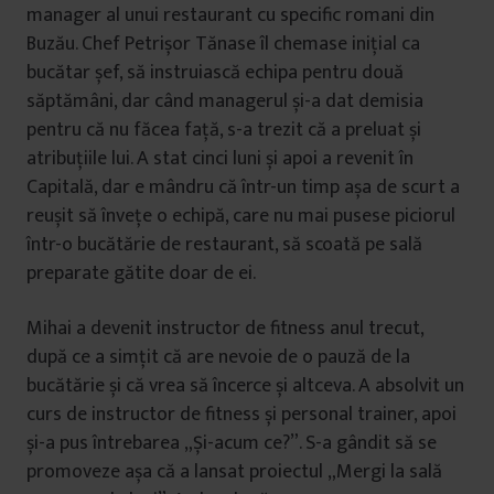
manager al unui restaurant cu specific romani din
Buzău. Chef Petrișor Tănase îl chemase inițial ca
bucătar șef, să instruiască echipa pentru două
săptămâni, dar când managerul și-a dat demisia
pentru că nu făcea față, s-a trezit că a preluat și
atribuțiile lui. A stat cinci luni și apoi a revenit în
Capitală, dar e mândru că într-un timp așa de scurt a
reușit să învețe o echipă, care nu mai pusese piciorul
într-o bucătărie de restaurant, să scoată pe sală
preparate gătite doar de ei.
Mihai a devenit instructor de fitness anul trecut,
după ce a simțit că are nevoie de o pauză de la
bucătărie și că vrea să încerce și altceva. A absolvit un
curs de instructor de fitness și personal trainer, apoi
și-a pus întrebarea „Și-acum ce?”. S-a gândit să se
promoveze așa că a lansat proiectul „Mergi la sală