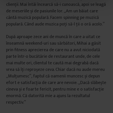
clienții. Mai întâi încearcă să-i cunoască, apoi se leagă
t
u
de meseriile și de pasiunile lor. „Am un băiat care
l
cântă muzică populară. Facem spinning pe muzică
u
populară. Când aude muzica poți să-l ții o oră acolo.”
i
După aproape zece ani de muncă în care a uitat ce
înseamnă weekend-uri sau sărbători, Mihai a găsit
prin fitness aprecierea de care nu a avut niciodată
parte într-o bucătărie de restaurant unde, de cele
mai multe ori, clientul te caută mai degrabă dacă
vrea să îți reproșeze ceva. Chiar dacă nu aude mereu
„Mulțumesc”, faptul că oamenii muncesc și depun
efort e satisfacția de care are nevoie. „Dacă slăbește
cineva și e foarte fericit, pentru mine e o satisfacție
enormă. Că datorită mie a ajuns la rezultatul
respectiv.”