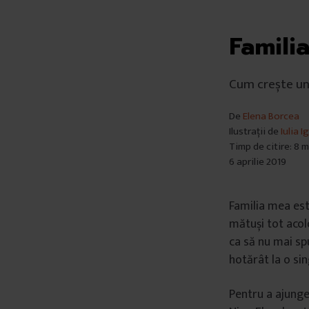
Famili
Cum crește un c
De
Elena Borcea
Ilustrații de
Iulia I
Timp de citire: 8 
6 aprilie 2019
Familia mea este
mătuși tot acol
ca să nu mai sp
hotărât la o sin
Pentru a ajunge