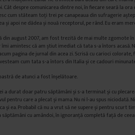
i. Cât despre comunicarea dintre noi, în fiecare seară la ora o
esc cum stăteam toți trei pe canapeaua din sufragerie aștep
și apoi ne dădea și nouă receptorul, pe rând. Eu eram mer
ă din august 2007, am fost trezită de mai multe zgomote în 
r îmi amintesc că am știut imediat că tata s-a întors acasă. 
acum pagina de jurnal din acea zi. Scrisă cu carioci colorate, 
ovesteam cum tata s-a întors din Italia și ce cadouri minunat
oastră de atunci a fost înșelătoare.
ei a durat doar patru săptămâni și s-a terminat și cu plecar
vul pentru care a plecat și mama. Nu ni l-au spus niciodată. N
ca și ea. Probabil că nu a vrut să ne supere și pentru scurt tim
a săptămâni cu amândoi, în ignoranță completă față de ceea