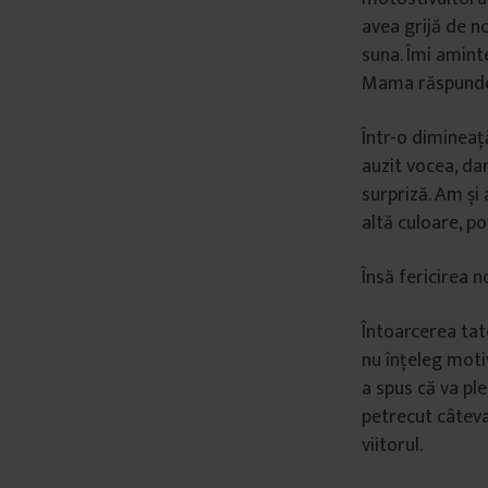
avea grijă de no
â
n
suna. Îmi amint
t
Mama răspundea 
u
l
Într-o dimineaț
u
auzit vocea, da
i
surpriză. Am și 
altă culoare, p
Însă fericirea n
Întoarcerea tat
nu înțeleg moti
a spus că va ple
petrecut câtev
viitorul.