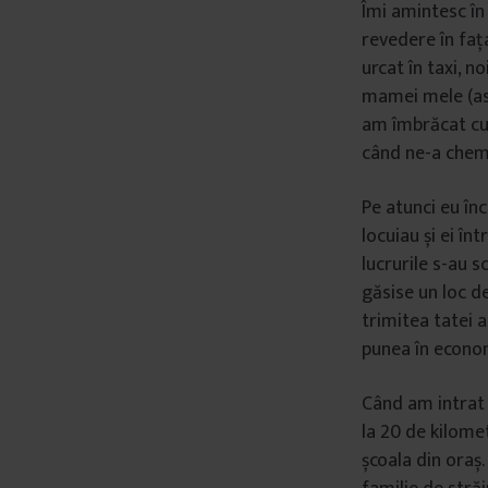
Îmi amintesc în
revedere în faț
urcat în taxi, n
mamei mele (ase
am îmbrăcat cu 
când ne-a chem
Pe atunci eu înc
locuiau și ei în
lucrurile s-au s
găsise un loc d
trimitea tatei ap
punea în economi
Când am intrat e
la 20 de kilomet
școala din oraș.