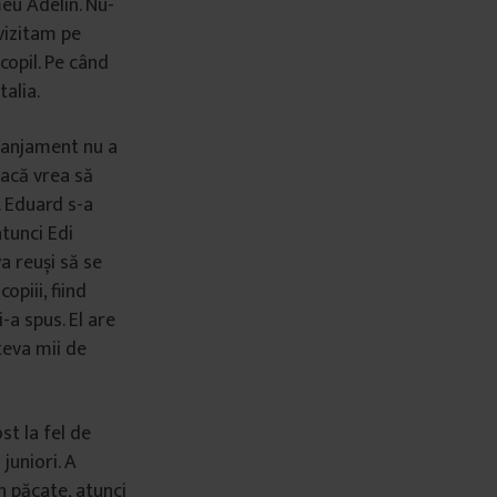
meu Adelin. Nu-
vizitam pe
 copil. Pe când
alia.
aranjament nu a
Dacă vrea să
”. Eduard s-a
tunci Edi
a reuși să se
opiii, fiind
-a spus. El are
teva mii de
t la fel de
juniori. A
n păcate, atunci