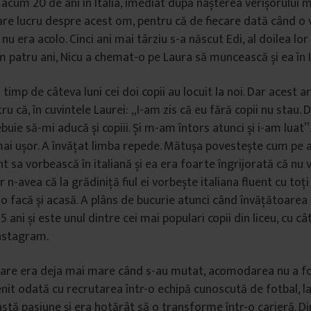
t acum 20 de ani în Italia, imediat după nașterea verișorului 
e lucru despre acest om, pentru că de fiecare dată când o 
l nu era acolo. Cinci ani mai târziu s-a născut Edi, al doilea lor
 patru ani, Nicu a chemat-o pe Laura să muncească și ea în It
timp de câteva luni cei doi copii au locuit la noi. Dar acest 
u că, în cuvintele Laurei: „I-am zis că eu fără copii nu stau. 
rebuie să-mi aducă și copiii. Și m-am întors atunci și i-am luat
i ușor. A învățat limba repede. Mătușa povestește cum pe a
 sa vorbească în italiană și ea era foarte îngrijorată că nu v
 n-avea că la grădiniță fiul ei vorbește italiana fluent cu toți c
o facă și acasă. A plâns de bucurie atunci când învățătoarea i
ani și este unul dintre cei mai populari copii din liceu, cu câ
Instagram.
care era deja mai mare când s-au mutat, acomodarea nu a fos
nit odată cu recrutarea într-o echipă cunoscută de fotbal, la 
stă pasiune și era hotărât să o transforme într-o carieră. Di