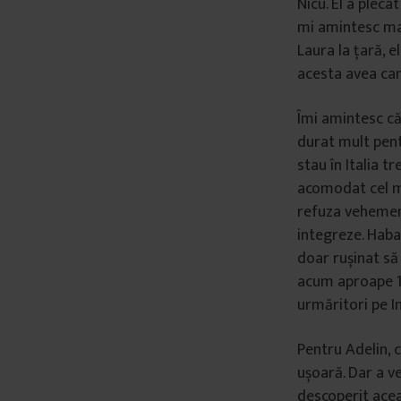
Nicu. El a pleca
mi amintesc mar
Laura la țară, e
acesta avea cam
Îmi amintesc că 
durat mult pentr
stau în Italia t
acomodat cel ma
refuza vehement
integreze. Habar
doar rușinat să 
acum aproape 15 
urmăritori pe 
Pentru Adelin, 
ușoară. Dar a ve
descoperit acea