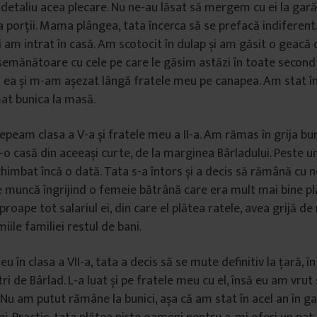
 detaliu acea plecare. Nu ne-au lăsat să mergem cu ei la gară
a porții. Mama plângea, tata încerca să se prefacă indiferent
oi am intrat în casă. Am scotocit în dulap și am găsit o geacă
mănătoare cu cele pe care le găsim astăzi în toate second 
ea și m-am așezat lângă fratele meu pe canapea. Am stat în 
at bunica la masă.
epeam clasa a V-a și fratele meu a II-a. Am rămas în grija bun
tr-o casă din aceeași curte, de la marginea Bârladului. Peste un
chimbat încă o dată. Tata s-a întors și a decis să rămână cu n
e muncă îngrijind o femeie bătrână care era mult mai bine pl
roape tot salariul ei, din care el plătea ratele, avea grijă de n
ile familiei restul de bani.
u în clasa a VII-a, tata a decis să se mute definitiv la țară, în
ri de Bârlad. L-a luat și pe fratele meu cu el, însă eu am vrut
 Nu am putut rămâne la bunici, așa că am stat în acel an în ga