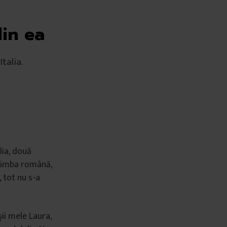
in ea
talia.
lia, două
c limba română,
 tot nu s-a
ii mele Laura,