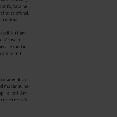
pt fix, tata ne
tând telefonul.
eu ultima.
casă. Nu i-am
Ne făcuse o
fiecare rând în
e am primit.
ea mamei. Încă
ici măcar nu ne-
p i-a ieșit. Am
 ce ne rezervă