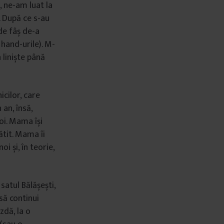
, ne-am luat la
. După ce s-au
 de fâș de-a
hand-urile). M-
liniște până
icilor, care
 an, însă,
oi. Mama își
ătit. Mama îi
oi și, în teorie,
 satul Bălășești,
 să continui
zdă, la o