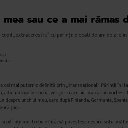
a mea sau ce a mai rămas d
opil „extraterestru” cu părinții plecați de ani de zile în I
gnat
minute
 cel mai puternic definită prin „transnațional”. Părinții în Ita
o, altă mătușă în Turcia, verișorii care nici măcar nu vorbes
un despre unchiul meu, care după Finlanda, Germania, Spania,
gură țară.
 la părinții mei trebuie întâi să povestesc despre soțul mătuș