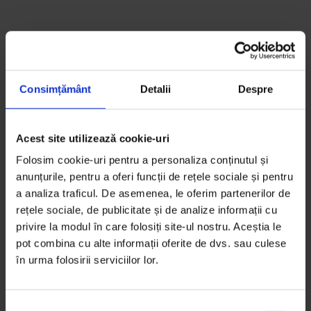
Consimțământ
Detalii
Despre
Acest site utilizează cookie-uri
Fantomele
Folosim cookie-uri pentru a personaliza conținutul și
anunțurile, pentru a oferi funcții de rețele sociale și pentru
a analiza traficul. De asemenea, le oferim partenerilor de
adopțiilor
rețele sociale, de publicitate și de analize informații cu
privire la modul în care folosiți site-ul nostru. Aceștia le
internaționale
pot combina cu alte informații oferite de dvs. sau culese
în urma folosirii serviciilor lor.
Zeci de mii de copii abandonați au
S