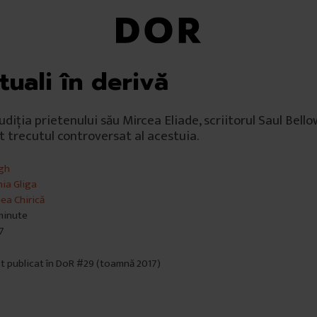
tuali în derivă
udiția prietenului său Mircea Eliade, scriitorul Saul Bell
trecutul controversat al acestuia.
igh
nia Gliga
ea Chirică
 minute
7
st publicat în DoR #29 (toamnă 2017)