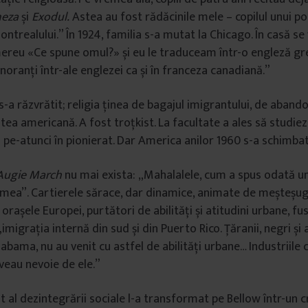
eza
și
Exodul.
Astea au fost rădăcinile mele – copilul unui po
ntrealului.” În 1924, familia s-a mutat la Chicago. În casă se 
reu «Ce spune omul?» și eu le traduceam într-o engleză gre
gnoranți într-ale englezei ca și în franceza canadiană.”
s-a răzvrătit; religia ținea de bagajul imigrantului, de aban
ea americană. A fost troțkist. La facultate a ales să studie
ă pe-atunci în pionierat. Dar America anilor 1960 s-a schimbat ș
Augie March
nu mai exista: „Mahalalele, cum a spus odată un
umea”. Cartierele sărace, dar dinamice, animate de meșteșuga
orașele Europei, purtători de abilități și atitudini urbane, f
imigrația internă din sud și din Puerto Rico. Țăranii, negri și a
abama, nu au venit cu astfel de abilități urbane… Industriile 
eau nevoie de ele.”
 al dezintegrării sociale l-a transformat pe Bellow într-un cr