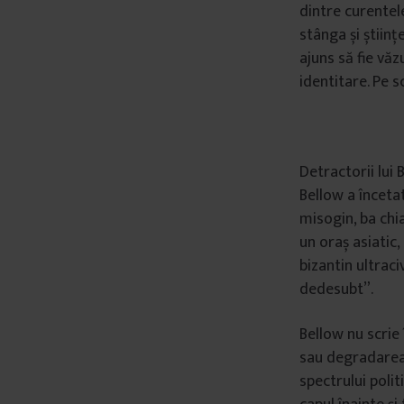
dintre curentele
stânga și științ
ajuns să fie văzu
identitare. Pe s
Detractorii lui
Bellow a încetat
misogin, ba chi
un oraș asiatic
bizantin ultrac
dedesubt”.
Bellow nu scrie 
sau degradarea 
spectrului poli