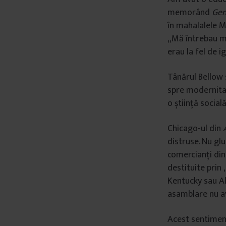
memorând
Gen
â
n
în mahalalele Mo
t
„Mă întrebau me
u
erau la fel de i
l
u
Tânărul Bellow 
i
spre modernitat
o știință social
Chicago-ul din
distruse. Nu gl
comercianți din 
destituite prin „
Kentucky sau Al
asamblare nu av
Acest sentiment