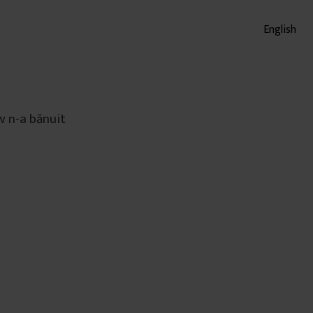
English
ow n-a bănuit