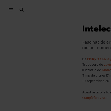
Sari
Sari
la
la
meniu
conținut
Intelec
Fascinat de er
niciun moment 
De
Philip Ó Cealla
Traducere de
Lavi
Ilustrație de
Andre
Timp de citire: 17
10 septembrie 201
Acest articol a fo
Cumpără revista