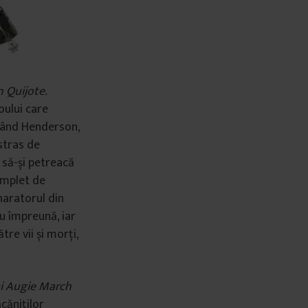
 Quijote.
oului care
. Când Henderson,
istras de
 să-și petreacă
omplet de
naratorul din
au împreună, iar
tre vii și morți,
ui Augie March
căniților