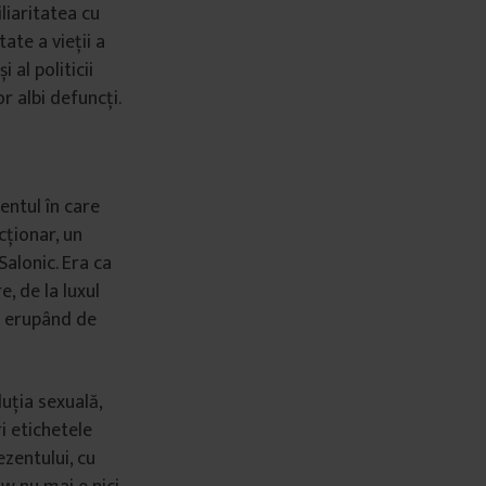
iliaritatea cu
ate a vieții a
 al politicii
or albi defuncți.
ntul în care
cționar, un
Salonic. Era ca
, de la luxul
re erupând de
uția sexuală,
i etichetele
zentului, cu