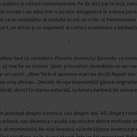
 politicii și culturii contemporane. Pe de altă parte însă, fam
ele sociale l-au adus într-o poziție antagonică. În a doua jumăt
t ca un susținător al statului Israel, un critic al feminismului și
curt, un elitist și un exponent al culturii academice a bărbațil
*
 Bellow tind să considere
Planeta domnului Sammler
ca mome
 să mai fie un scriitor tânăr și inovator, dovedindu-se un rea
ar un rasist: „New York-ul ajunsese mai rău decât Napoli sau 
, un oraș african… Dincolo de ușa împodobită găseai degradare
ivilizat, direct la starea naturală, cu lumea barbară de culoa
în principal despre America, sau despre anii ’60, despre revol
urbană, sau dinamica rasială, sau oricare dintre motivele or
tic al momentului. Nu mai încearcă să îmbrățișeze America pre