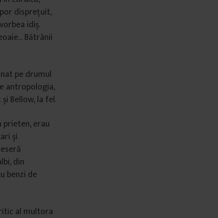
por disprețuit,
vorbea idiș.
oaie… Bătrânii
donat pe drumul
ze antropologia,
i Bellow, la fel.
 prieten, erau
ri și
useseră
lbi, din
cu benzi de
itic al multora