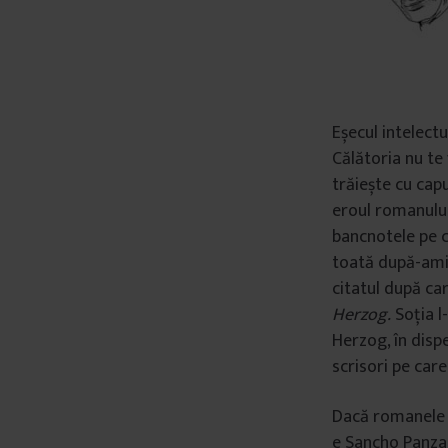
Eșecul intelect
Călătoria nu te 
trăiește cu capu
eroul romanulu
bancnotele pe c
toată după-amia
citatul după ca
Herzog.
Soția l-
Herzog, în disper
scrisori pe care
Dacă romanele l
e Sancho Panza. 