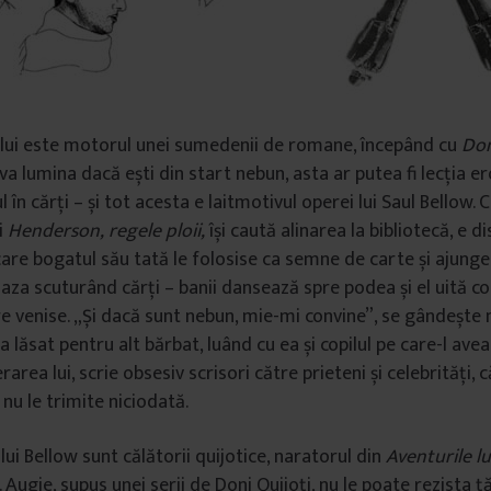
ului este motorul unei sumedenii de romane, începând cu
Don
va lumina dacă ești din start nebun, asta ar putea fi lecția er
l în cărți – și tot acesta e laitmotivul operei lui Saul Bellow
i
Henderson,
regele ploii,
își caută alinarea la bibliotecă, e d
are bogatul său tată le folosise ca semne de carte și ajunge
za scuturând cărți – banii dansează spre podea și el uită c
re venise. „Și dacă sunt nebun, mie-mi convine”, se gândește 
a lăsat pentru alt bărbat, luând cu ea și copilul pe care-l ave
area lui, scrie obsesiv scrisori către prieteni și celebrități, că
 nu le trimite niciodată.
ui Bellow sunt călătorii quijotice, naratorul din
Aventurile l
Augie, supus unei serii de Doni Quijoți, nu le poate rezista ță