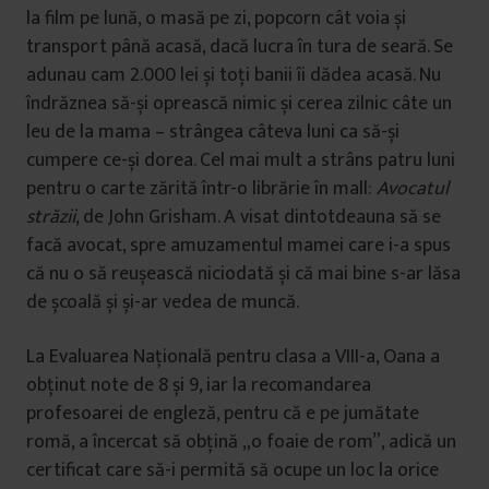
la film pe lună, o masă pe zi, popcorn cât voia și
transport până acasă, dacă lucra în tura de seară. Se
adunau cam 2.000 lei și toți banii îi dădea acasă. Nu
îndrăznea să-și oprească nimic și cerea zilnic câte un
leu de la mama – strângea câteva luni ca să-și
cumpere ce-și dorea. Cel mai mult a strâns patru luni
pentru o carte zărită într-o librărie în mall:
Avocatul
străzii
, de John Grisham. A visat dintotdeauna să se
facă avocat, spre amuzamentul mamei care i-a spus
că nu o să reușească niciodată și că mai bine s-ar lăsa
de școală și și-ar vedea de muncă.
La Evaluarea Națională pentru clasa a VIII-a, Oana a
obținut note de 8 și 9, iar la recomandarea
profesoarei de engleză, pentru că e pe jumătate
romă, a încercat să obțină „o foaie de rom”, adică un
certificat care să-i permită să ocupe un loc la orice