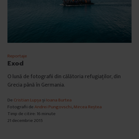
Reportaje
Exod
O lună de fotografii din călătoria refugiaţilor, din
Grecia până în Germania.
De
Cristian Lupșa
și
Ioana Burtea
Fotografii de
Andrei Pungovschi
,
Mircea Reștea
Timp de citire: 16 minute
21 decembrie 2015