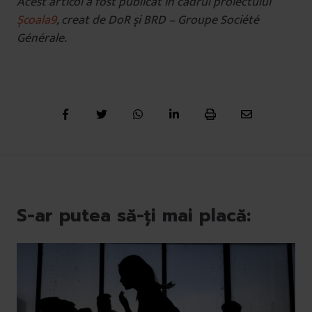
Acest articol a fost publicat în cadrul proiectului
Școala9
, creat de DoR și BRD – Groupe Société
Générale.
S-ar putea să-ți mai placă: