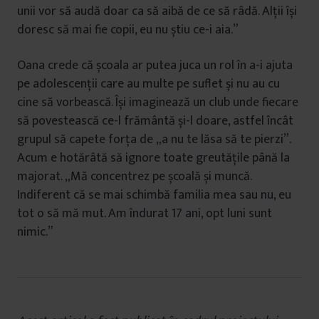
unii vor să audă doar ca să aibă de ce să râdă. Alții își
doresc să mai fie copii, eu nu știu ce-i aia.”
Oana crede că școala ar putea juca un rol în a-i ajuta
pe adolescenții care au multe pe suflet și nu au cu
cine să vorbească. Își imaginează un club unde fiecare
să povestească ce-l frământă și-l doare, astfel încât
grupul să capete forța de „a nu te lăsa să te pierzi”.
Acum e hotărâtă să ignore toate greutățile până la
majorat. „Mă concentrez pe școală și muncă.
Indiferent că se mai schimbă familia mea sau nu, eu
tot o să mă mut. Am îndurat 17 ani, opt luni sunt
nimic.”