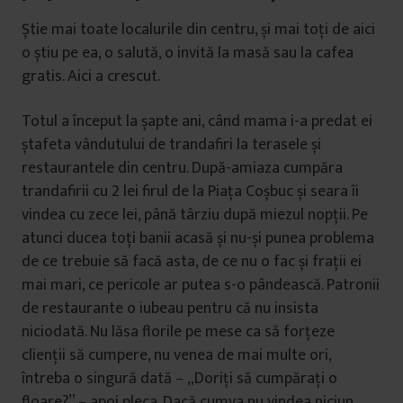
Știe mai toate localurile din centru, și mai toți de aici
o știu pe ea, o salută, o invită la masă sau la cafea
gratis. Aici a crescut.
Totul a început la șapte ani, când mama i-a predat ei
ștafeta vândutului de trandafiri la terasele și
restaurantele din centru. După-amiaza cumpăra
trandafirii cu 2 lei firul de la Piața Coșbuc și seara îi
vindea cu zece lei, până târziu după miezul nopții. Pe
atunci ducea toți banii acasă și nu-și punea problema
de ce trebuie să facă asta, de ce nu o fac și frații ei
mai mari, ce pericole ar putea s-o pândească. Patronii
de restaurante o iubeau pentru că nu insista
niciodată. Nu lăsa florile pe mese ca să forțeze
clienții să cumpere, nu venea de mai multe ori,
întreba o singură dată – „Doriți să cumpărați o
floare?” – apoi pleca. Dacă cumva nu vindea niciun