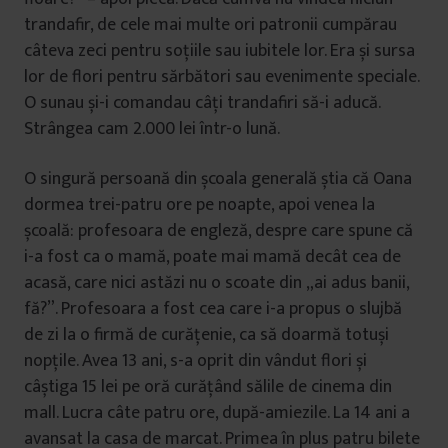
trandafir, de cele mai multe ori patronii cumpărau
câteva zeci pentru soțiile sau iubitele lor. Era și sursa
lor de flori pentru sărbători sau evenimente speciale.
O sunau și-i comandau câți trandafiri să-i aducă.
Strângea cam 2.000 lei într-o lună.
O singură persoană din școala generală știa că Oana
dormea trei-patru ore pe noapte, apoi venea la
școală: profesoara de engleză, despre care spune că
i-a fost ca o mamă, poate mai mamă decât cea de
acasă, care nici astăzi nu o scoate din „ai adus banii,
fă?”. Profesoara a fost cea care i-a propus o slujbă
de zi la o firmă de curățenie, ca să doarmă totuși
nopțile. Avea 13 ani, s-a oprit din vândut flori și
câștiga 15 lei pe oră curățând sălile de cinema din
mall. Lucra câte patru ore, după-amiezile. La 14 ani a
avansat la casa de marcat. Primea în plus patru bilete