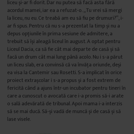
liceu și-ar fi dorit. Dar nu putea să facă asta fără
acordul mamei, iar ea a refuzat-o. „Tu vrei să mergi
la liceu, nu eu. Ce treabă am eu să fiu pe drumuri?”, i-
ar fi spus. Pentru că nu s-a prezentat la timp și nu a
depus opțiunile în prima sesiune de admitere, a
trebuit să își aleagă liceul în august. A optat pentru
Liceul Dacia, ca să fie cât mai departe de casă și să
facă un drum cât mai lung până acolo. Nu i s-a părut
un liceu slab, era convinsă că va învăța oriunde, deși
ea visa la Cantemir sau Rosetti. S-a implicat în orice
proiect extrașcolar i s-a propus și a fost extrem de
fericită când a ajuns într-un incubator pentru tineri în
care a cunoscut o avocată care i-a promis să-i arate
o sală adevărată de tribunal. Apoi mama i-a interzis
să se mai ducă. Să-și vadă de muncă și de casă și să
lase visele.