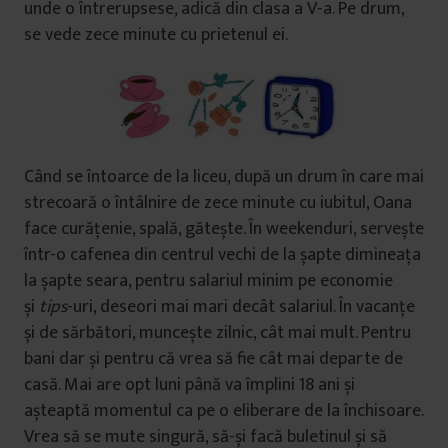
unde o întrerupsese, adică din clasa a V-a. Pe drum,
se vede zece minute cu prietenul ei.
Când se întoarce de la liceu, după un drum în care mai
strecoară o întâlnire de zece minute cu iubitul, Oana
face curățenie, spală, gătește. În weekenduri, servește
într-o cafenea din centrul vechi de la șapte dimineața
la șapte seara, pentru salariul minim pe economie
și
tips
-uri, deseori mai mari decât salariul. În vacanțe
și de sărbători, muncește zilnic, cât mai mult. Pentru
bani dar și pentru că vrea să fie cât mai departe de
casă. Mai are opt luni până va împlini 18 ani și
așteaptă momentul ca pe o eliberare de la închisoare.
Vrea să se mute singură, să-și facă buletinul și să