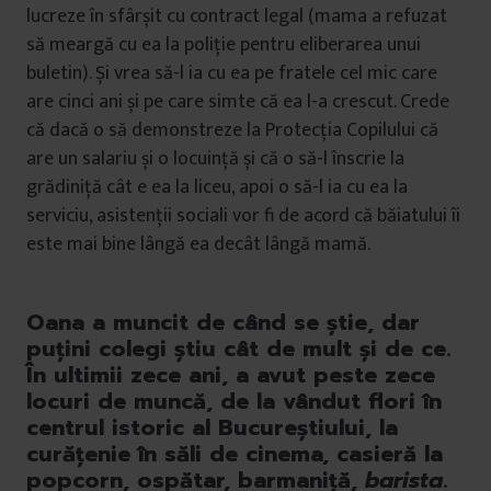
lucreze în sfârșit cu contract legal (mama a refuzat
să meargă cu ea la poliție pentru eliberarea unui
buletin). Și vrea să-l ia cu ea pe fratele cel mic care
are cinci ani și pe care simte că ea l-a crescut. Crede
că dacă o să demonstreze la Protecția Copilului că
are un salariu și o locuință și că o să-l înscrie la
grădiniță cât e ea la liceu, apoi o să-l ia cu ea la
serviciu, asistenții sociali vor fi de acord că băiatului îi
este mai bine lângă ea decât lângă mamă.
Oana a muncit de când se știe, dar
puțini colegi știu cât de mult și de ce.
În ultimii zece ani, a avut peste zece
locuri de muncă, de la vândut flori în
centrul istoric al Bucureștiului, la
curățenie în săli de cinema, casieră la
popcorn, ospătar, barmaniță,
barista
.