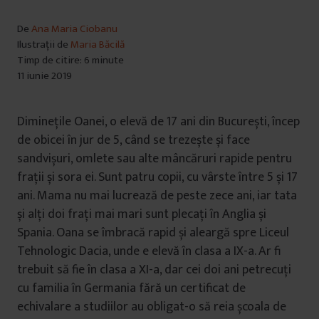
De
Ana Maria Ciobanu
Ilustrații de
Maria Băcilă
Timp de citire: 6 minute
11 iunie 2019
Diminețile Oanei, o elevă de 17 ani din București, încep
de obicei în jur de 5, când se trezește și face
sandvișuri, omlete sau alte mâncăruri rapide pentru
frații și sora ei. Sunt patru copii, cu vârste între 5 și 17
ani. Mama nu mai lucrează de peste zece ani, iar tata
și alți doi frați mai mari sunt plecați în Anglia și
Spania. Oana se îmbracă rapid și aleargă spre Liceul
Tehnologic Dacia, unde e elevă în clasa a IX-a. Ar fi
trebuit să fie în clasa a XI-a, dar cei doi ani petrecuți
cu familia în Germania fără un certificat de
echivalare a studiilor au obligat-o să reia școala de