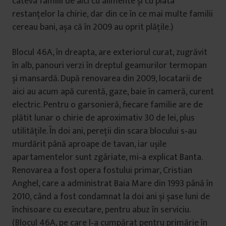
câteva familii de aici cu alimente și cu plata
restanțelor la chirie, dar din ce în ce mai multe familii
cereau bani, așa că în 2009 au oprit plățile.)
Blocul 46A, în dreapta, are exteriorul curat, zugrăvit
în alb, panouri verzi în dreptul geamurilor termopan
și mansardă. După renovarea din 2009, locatarii de
aici au acum apă curentă, gaze, baie în cameră, curent
electric. Pentru o garsonieră, fiecare familie are de
plătit lunar o chirie de aproximativ 30 de lei, plus
utilitățile. În doi ani, pereții din scara blocului s‑au
murdărit până aproape de tavan, iar ușile
apartamentelor sunt zgâriate, mi‑a explicat Banta.
Renovarea a fost opera fostului primar, Cristian
Anghel, care a administrat Baia Mare din 1993 până în
2010, când a fost condamnat la doi ani și șase luni de
închisoare cu executare, pentru abuz în serviciu.
(Blocul 46A, pe care l‑a cumpărat pentru primărie în