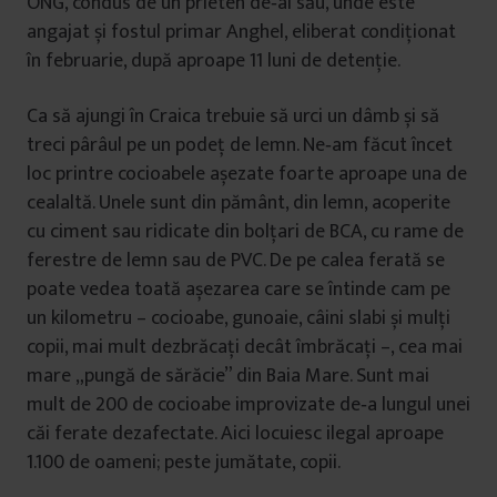
ONG, condus de un prieten de‑al său, unde este
angajat și fostul primar Anghel, eliberat condiționat
în februarie, după aproape 11 luni de detenție.
Ca să ajungi în Craica trebuie să urci un dâmb și să
treci pârâul pe un podeț de lemn. Ne‑am făcut încet
loc printre cocioabele așezate foarte aproape una de
cealaltă. Unele sunt din pământ, din lemn, acoperite
cu ciment sau ridicate din bolțari de BCA, cu rame de
ferestre de lemn sau de PVC. De pe calea ferată se
poate vedea toată așezarea care se întinde cam pe
un kilometru – cocioabe, gunoaie, câini slabi și mulți
copii, mai mult dezbrăcați decât îmbrăcați –, cea mai
mare „pungă de sărăcie” din Baia Mare. Sunt mai
mult de 200 de cocioabe improvizate de‑a lungul unei
căi ferate dezafectate. Aici locuiesc ilegal aproape
1.100 de oameni; peste jumătate, copii.