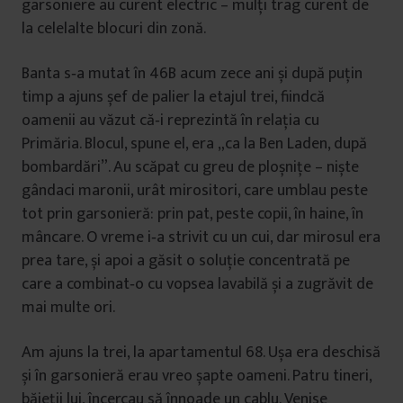
garsoniere au curent electric – mulți trag curent de
la celelalte blocuri din zonă.
Banta s‑a mutat în 46B acum zece ani și după puțin
timp a ajuns șef de palier la etajul trei, fiindcă
oamenii au văzut că‑i reprezintă în relația cu
Primăria. Blocul, spune el, era „ca la Ben Laden, după
bombardări”. Au scăpat cu greu de ploșnițe – niște
gândaci maronii, urât mirositori, care umblau peste
tot prin garsonieră: prin pat, peste copii, în haine, în
mâncare. O vreme i‑a strivit cu un cui, dar mirosul era
prea tare, și apoi a găsit o soluție concentrată pe
care a combinat‑o cu vopsea lavabilă și a zugrăvit de
mai multe ori.
Am ajuns la trei, la apartamentul 68. Ușa era deschisă
și în garsonieră erau vreo șapte oameni. Patru tineri,
băieții lui, încercau să înnoade un cablu. Venise