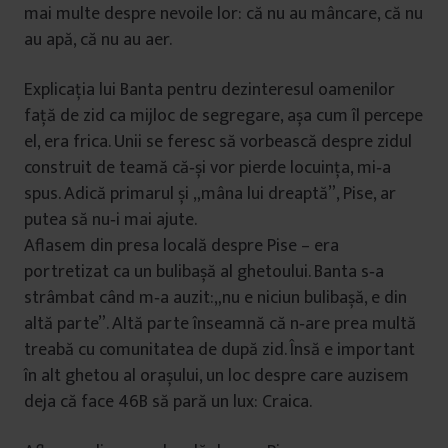
mai multe despre nevoile lor: că nu au mâncare, că nu
au apă, că nu au aer.
Explicația lui Banta pentru dezinteresul oamenilor
față de zid ca mijloc de segregare, așa cum îl percepe
el, era frica. Unii se feresc să vorbească despre zidul
construit de teamă că‑și vor pierde locuința, mi‑a
spus. Adică primarul și „mâna lui dreaptă”, Pise, ar
putea să nu‑i mai ajute.
Aflasem din presa locală despre Pise – era
portretizat ca un bulibașă al ghetoului. Banta s‑a
strâmbat când m‑a auzit:„nu e niciun bulibașă, e din
altă parte”. Altă parte înseamnă că n‑are prea multă
treabă cu comunitatea de după zid. Însă e important
în alt ghetou al orașului, un loc despre care auzisem
deja că face 46B să pară un lux: Craica.