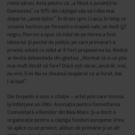
romii săraci. Asta pentru că „a făcut o juruință la
Dumnezeu” ca 10% din câștigul său să‑l dea mai
departe „amărâților”. În drum spre Craica, în timp ce
scruma tacticos pe fereastra mașinii sale, un Audi Q7
negru, Pise mi‑a spus că zidul de pe Horea a fost
ideea lui. Şi postul de poliție, pe care primarul l‑a
promis odată cu zidul ar fi fost propunerea lui, fiindcă
ar limita debandada din ghetou. „Normal că ei ce știu
mai mult decât să fure? Dacă ești sărac, amărât, vrei,
nu vrei, îl iei. Nu se cheamă neapărat că ai furat, dar
l‑ai luat”.
Din torpedo a scos o citație – actul prin care tocmai
își înființase un ONG: Asociația pentru Dezvoltarea
Comunitară a Romilor din Baia Mare. Şi‑a dorit o
organizație pentru a câștiga fonduri europene. Vrea
să aplice cu un proiect, alături de primărie și un alt