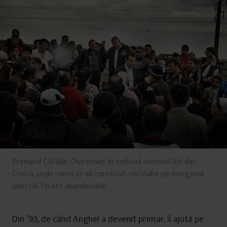
Primarul Cătălin Cherecheș în mijlocul comunităţii din
Craica, unde romii și-au construit cocioabe pe marginea
unei căi ferate abandonate.
Din ’93, de când Anghel a devenit primar, îi ajută pe