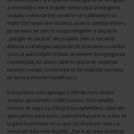
de discriminare și a spus că strategia lui de integrare
a minorității rome include construcția la marginea
orașului a unui cartier social în care plănuiește să
mute toți romii care locuiesc acum în condiții mizere,
pe terenuri pe care le ocupă nelegitim și abuziv în
„pungile de sărăcie” ale orașului. (Într‑o variantă
delucru a strategiei naționale de incluziune a romilor
scrie că autoritățile trebuie să elimine desegregarea
rezidențială, iar atunci când se apucă de construit
locuințe sociale, construcția să fie realizată cu mâna
de lucru a viitorilor beneficiari.)
În Baia Mare sunt aproape 5.000 de romi. Dintre
aceștia, aproximativ 2.000 locuiesc fără condiții
minime de viață. La sfârșitul lui septembrie, când am
ajuns prima oară acolo, taximetristul care m‑a dus de
la gară la pensiune mi‑a spus că strada pe care s‑a
construit zidul este liniștită. „Dar n‑ați vrea să intrați