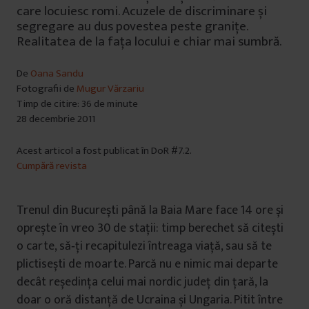
care locuiesc romi. Acuzele de discriminare și
segregare au dus povestea peste granițe.
Realitatea de la fața locului e chiar mai sumbră.
De
Oana Sandu
Fotografii de
Mugur Vărzariu
Timp de citire: 36 de minute
28 decembrie 2011
Acest articol a fost publicat în DoR #7.2.
Cumpără revista
Trenul din București până la Baia Mare face 14 ore și
oprește în vreo 30 de stații: timp berechet să citești
o carte, să‑ți recapitulezi întreaga viață, sau să te
plictisești de moarte. Parcă nu e nimic mai departe
decât reședința celui mai nordic județ din țară, la
doar o oră distanță de Ucraina și Ungaria. Pitit între