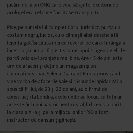
jucării de la un ONG care voia să ajute locuitorii de
acolo; el era cel care facilitase transportul.
Pise, pe numele lui complet Carol Jurisnicz, purta un
costum negru, lucios, cu o cămașă albă descheiată
lejer la gât. Își căuta mereu reverul, pe care‑l mângâia
încet ca și cum ar fi găsit scame, apoi trăgea de el, de
parcă voia să‑l aranjeze mai bine. Are 45 de ani, este
om de afaceri și deține un magazin și un
club‑cafenea‑bar, Selena Diamant. E misterios când
vine vorba de afacerile sale și răspunde lapidar. Mi‑a
spus că fiii lui, de 23 și 26 de ani, au o firmă de
construcții la Londra, acolo unde au locuit cu toții un
an. Este fiul unui pastor penticostal, la liceu s‑a oprit
la clasa a XI‑a și pe la mijlocul anilor ’90 a fost
instructor de dansuri țigănești.