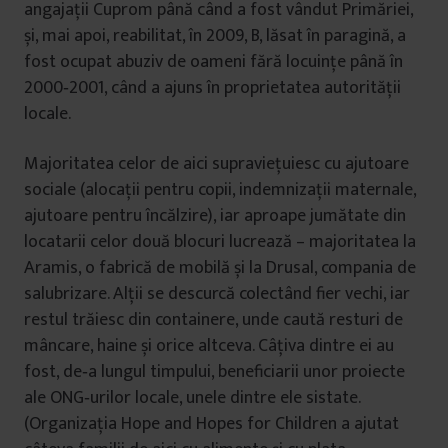
angajații Cuprom până când a fost vândut Primăriei,
și, mai apoi, reabilitat, în 2009, B, lăsat în paragină, a
fost ocupat abuziv de oameni fără locuințe până în
2000‑2001, când a ajuns în proprietatea autorității
locale.
Majoritatea celor de aici supraviețuiesc cu ajutoare
sociale (alocații pentru copii, indemnizații maternale,
ajutoare pentru încălzire), iar aproape jumătate din
locatarii celor două blocuri lucrează – majoritatea la
Aramis, o fabrică de mobilă și la Drusal, compania de
salubrizare. Alții se descurcă colectând fier vechi, iar
restul trăiesc din containere, unde caută resturi de
mâncare, haine și orice altceva. Câțiva dintre ei au
fost, de‑a lungul timpului, beneficiarii unor proiecte
ale ONG‑urilor locale, unele dintre ele sistate.
(Organizația Hope and Hopes for Children a ajutat