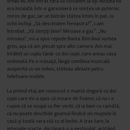
vreau eu. Am intrat fără să ciocănim la uși. Niciuna nu
era încuiată. Într‑o garsonieră se simțea un puternic
miros de gaz, iar un bătrân stătea întins în pat, cu
ochii închiși. „Să deschidem fereastra?”, i‑am
întrebat. „Vă simțiți bine? Miroase a gaz”. „Nu
miroase”, mi‑a spus repede Banta. Bătrânul vorbea
greu, așa că am plecat spre alte camere. Am mai
întâlnit un cuplu tânăr cu doi copii, care aveau casa
ordonată. Pe o măsuță, lângă combina muzicală
acoperită cu un milieu, stăteau aliniate patru
telefoane mobile.
La primul etaj am cunoscut o mamă singură cu doi
copii care mi‑a spus că moare de foame, că nu‑i e
rușine că se ocupă cu fier vechi, că ia bani cu camătă,
că nu poate deschide geamul fiindcă vin muștele în
casă și toată vara stă cu el închis. A tras tare, la
intervale scurte, din țigară și a gesticulat, arătând