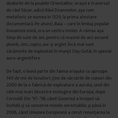
dealurile de la poalele Orientalilor, orașul e traversat
de râul Săsar, adică Râul Doamnelor, așa cum
metaforic se numea în 1329, la prima atestare
documentară. Pe atunci, Baia – care în limbaj popular
înseamnă mină, era un centru minier. A rămas așa
timp de sute de ani, pentru că masivii de aici ascund
plumb, zinc, cupru, aur și argint. Încă mai sunt
zăcăminte de exploatat în munții Oaș‑Gutâi, în special
auro‑argentifere.
De fapt, o bună parte din faima orașului cu aproape
140 de mii de locuitori, ține de vărsările de cianuri din
2000 de la o fabrică de exploatare a aurului, unul din
cele mai mari dezastre ecologice din Europa, după
Cernobîl. Din ’97–’98, când Guvernul a început să
închidă și să conserve minele nerentabile, și până în
2006, când Uniunea Europeană a cerut renunțarea la