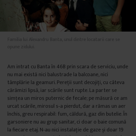
t
u
l
u
i
Familia lui Alexandru Banta, unul dintre locatarii care se
opune zidului.
Am intrat cu Banta în 46B prin scara de serviciu, unde
nu mai există nici balustrade la balcoane, nici
tâmplărie la geamuri. Pereții sunt decojiți, cu câteva
cărămizi lipsă, iar scările sunt rupte. La parter se
simțea un miros puternic de fecale; pe măsură ce am
urcat scările, mirosul s‑a pierdut, dar a rămas un aer
închis, greu respirabil: fum, căldură, gaz din butelie. În
garsoniere nu au grup sanitar, ci doar o baie comună
la fiecare etaj. N‑au nici instalație de gaze și doar 19