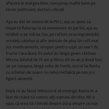
afacere le mergea bine, cunoșteau multă lume pe
teren: politicieni, doctori, oficiali.
Așa au dat de cineva de la PD‑L, așa au ajuns să
împartă fluturași la un eveniment de partid, așa au
întâlnit‑o pe Udrea. Sus, pe rafturi, erau îngrămădiți
ursuleți, cățeluși și alte animale de pluș. Un raft mai
jos: medicamente, siropuri pentru copii, un iaurt de
fructe Casa Bună. Pe patul de lângă geam stăteau
Mircea, băiatul de 13 ani și Alisia, de un an și două luni,
iar pe canapea, lângă soba de fontă, socrul lui Banta,
cu ochelari de soare cu ramă metalică pe nas și o
figură absentă.
După ce au făcut televizorul să meargă, Banta m‑a
luat de mână să cunosc alți oameni din bloc. Mi-a
spus că vrea să‑i întreb despre zid și despre ce mai