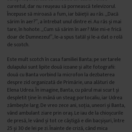
curentul, dar nu reușeau să pornească televizorul.
Începuse să miroasă a fum, iar băieții au râs. „Dacă
sărim în aer?”, a întrebat unul dintre ei. Au râs și mai
tare, în hohote. „Cum să sărim în aer? Mie mi‑e frică
doar de Dumnezeu!”, le‑a spus tatăl și le‑a dat o rolă
de scotch.
Este mult scotch în casa familiei Banta; pe sertarele
dulapului sunt lipite două icoane și alte fotografii:
două cu Banta vorbind la microfon la dezbaterea
despre zid organizată de Primărie, una alături de
Elena Udrea. În imagine, Banta, cu părul mai scurt și
despletit ține în mână un steag portocaliu, iar Udrea
zâmbește larg. De vreo zece ani, soția, uneori și Banta,
vând ambulant ziare prin oraș. Le iau de la chioșcurile
de presă, le vând și tot ce câștigă e din bacșișuri, între
25 și 30 de lei pe zi. Înainte de criză, când mica