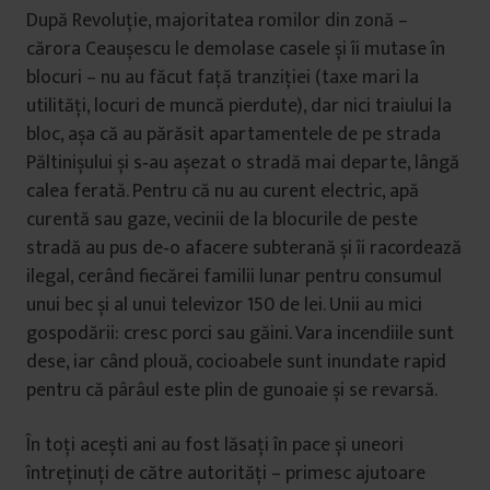
După Revoluție, majoritatea romilor din zonă –
cărora Ceaușescu le demolase casele și îi mutase în
blocuri – nu au făcut față tranziției (taxe mari la
utilități, locuri de muncă pierdute), dar nici traiului la
bloc, așa că au părăsit apartamentele de pe strada
Păltinișului și s‑au așezat o stradă mai departe, lângă
calea ferată. Pentru că nu au curent electric, apă
curentă sau gaze, vecinii de la blocurile de peste
stradă au pus de‑o afacere subterană și îi racordează
ilegal, cerând fiecărei familii lunar pentru consumul
unui bec și al unui televizor 150 de lei. Unii au mici
gospodării: cresc porci sau găini. Vara incendiile sunt
dese, iar când plouă, cocioabele sunt inundate rapid
pentru că pârâul este plin de gunoaie și se revarsă.
În toți acești ani au fost lăsați în pace și uneori
întreținuți de către autorități – primesc ajutoare