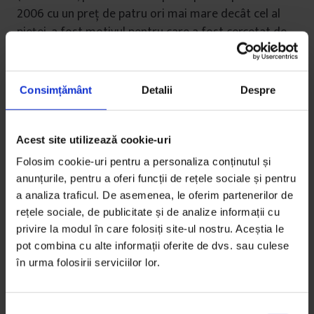
2006 cu un preț de patru ori mai mare decât cel al
pieței, a fost motivul pentru care a fost cercetat de
procurori.)
În stânga este blocul B, care a ajuns în proprietatea
Consimțământ
Detalii
Despre
primăriei acum zece ani, când o fabrică locală l‑a
predat în schimbul ștergerii unor datorii la bugetul
local. Fără să‑l reabiliteze, primăria l‑a transformat în
Acest site utilizează cookie-uri
bloc social, însă chiriașii întârziau plata și încet‑încet
Folosim cookie-uri pentru a personaliza conținutul și
s‑au tăiat toate utilitățile. În spatele lui, pe o mică
anunțurile, pentru a oferi funcții de rețele sociale și pentru
structură de beton, în mijlocul unui maldăr de gunoi,
a analiza traficul. De asemenea, le oferim partenerilor de
s‑a montat un robinet pentru apă, iar în vară chiria
rețele sociale, de publicitate și de analize informații cu
s‑a ieftinit și a ajuns la șapte lei pe lună.
privire la modul în care folosiți site-ul nostru. Aceștia le
pot combina cu alte informații oferite de dvs. sau culese
O sumă de nimic, pentru nimic.
în urma folosirii serviciilor lor.
Blocul are tot patru etaje, fără mansardă; tot două
S