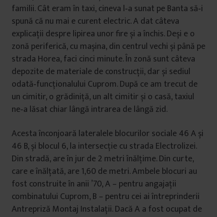
familii. Cât eram în taxi, cineva l‑a sunat pe Banta să‑i
spună că nu mai e curent electric. A dat câteva
explicații despre lipirea unor fire și a închis. Deși e o
zonă periferică, cu mașina, din centrul vechi și până pe
strada Horea, faci cinci minute. În zonă sunt câteva
depozite de materiale de construcții, dar și sediul
odată‑funcționalului Cuprom. După ce am trecut de
un cimitir, o grădiniță, un alt cimitir și o casă, taxiul
ne‑a lăsat chiar lângă intrarea de lângă zid.
Acesta înconjoară lateralele blocurilor sociale 46 A și
46 B, și blocul 6, la intersecție cu strada Electrolizei.
Din stradă, are în jur de 2 metri înălțime. Din curte,
care e înălțată, are 1,60 de metri. Ambele blocuri au
fost construite în anii ’70, A – pentru angajații
combinatului Cuprom, B – pentru cei ai întreprinderii
Antrepriză Montaj Instalații. Dacă A a fost ocupat de