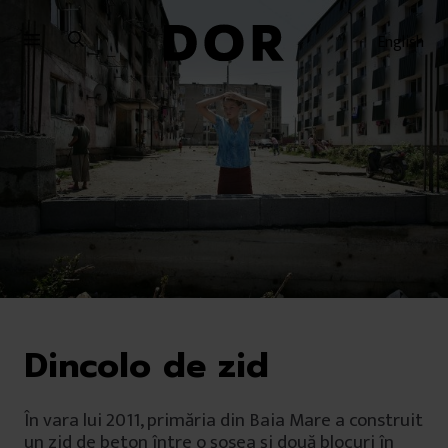
Sari
Sari
la
la
English
meniu
conținut
Dincolo de zid
În vara lui 2011, primăria din Baia Mare a construit
un zid de beton între o șosea și două blocuri în