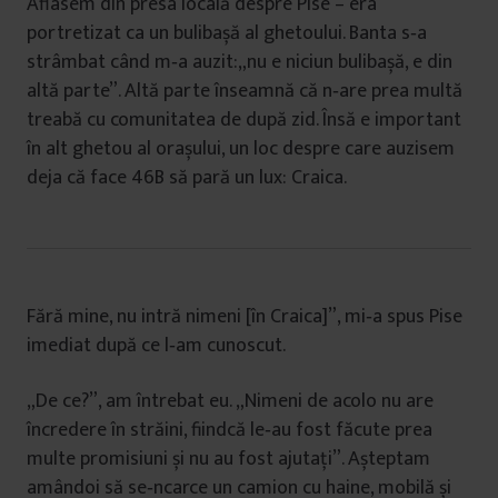
Aflasem din presa locală despre Pise – era
portretizat ca un bulibașă al ghetoului. Banta s‑a
strâmbat când m‑a auzit:„nu e niciun bulibașă, e din
altă parte”. Altă parte înseamnă că n‑are prea multă
treabă cu comunitatea de după zid. Însă e important
în alt ghetou al orașului, un loc despre care auzisem
deja că face 46B să pară un lux: Craica.
Fără mine, nu intră nimeni [în Craica]”, mi‑a spus Pise
imediat după ce l‑am cunoscut.
„De ce?”, am întrebat eu. „Nimeni de acolo nu are
încredere în străini, fiindcă le‑au fost făcute prea
multe promisiuni și nu au fost ajutați”. Așteptam
amândoi să se‑ncarce un camion cu haine, mobilă și