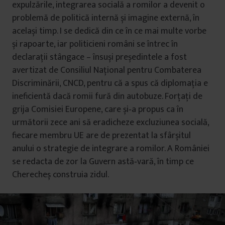
expulzările, integrarea socială a romilor a devenit o
problemă de politică internă și imagine externă, în
același timp. I se dedică din ce în ce mai multe vorbe
și rapoarte, iar politicieni români se întrec în
declarații stângace – însuși președintele a fost
avertizat de Consiliul Național pentru Combaterea
Discriminării, CNCD, pentru că a spus că diplomația e
ineficientă dacă romii fură din autobuze. Forțați de
grija Comisiei Europene, care și‑a propus ca în
următorii zece ani să eradicheze excluziunea socială,
fiecare membru UE are de prezentat la sfârșitul
anului o strategie de integrare a romilor. A României
se redacta de zor la Guvern astă‑vară, în timp ce
Cherecheș construia zidul.