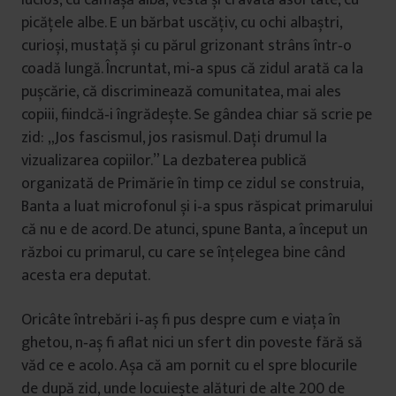
lucios, cu cămașă albă, vestă și cravată asortate, cu
picățele albe. E un bărbat uscățiv, cu ochi albaștri,
curioși, mustață și cu părul grizonant strâns într‑o
coadă lungă. Încruntat, mi‑a spus că zidul arată ca la
pușcărie, că discriminează comunitatea, mai ales
copiii, fiindcă‑i îngrădește. Se gândea chiar să scrie pe
zid: „Jos fascismul, jos rasismul. Dați drumul la
vizualizarea copiilor.” La dezbaterea publică
organizată de Primărie în timp ce zidul se construia,
Banta a luat microfonul și i‑a spus răspicat primarului
că nu e de acord. De atunci, spune Banta, a început un
război cu primarul, cu care se înțelegea bine când
acesta era deputat.
Oricâte întrebări i‑aș fi pus despre cum e viața în
ghetou, n‑aș fi aflat nici un sfert din poveste fără să
văd ce e acolo. Așa că am pornit cu el spre blocurile
de după zid, unde locuiește alături de alte 200 de