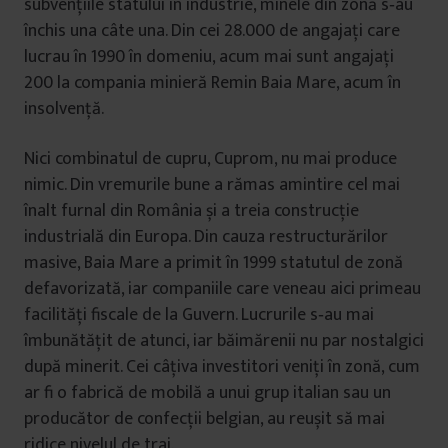
subvențiile statului în industrie, minele din zonă s‑au
închis una câte una. Din cei 28.000 de angajați care
lucrau în 1990 în domeniu, acum mai sunt angajați
200 la compania minieră Remin Baia Mare, acum în
insolvență.
Nici combinatul de cupru, Cuprom, nu mai produce
nimic. Din vremurile bune a rămas amintire cel mai
înalt furnal din România și a treia construcție
industrială din Europa. Din cauza restructurărilor
masive, Baia Mare a primit în 1999 statutul de zonă
defavorizată, iar companiile care veneau aici primeau
facilități fiscale de la Guvern. Lucrurile s‑au mai
îmbunătățit de atunci, iar băimărenii nu par nostalgici
după minerit. Cei câțiva investitori veniți în zonă, cum
ar fi o fabrică de mobilă a unui grup italian sau un
producător de confecții belgian, au reușit să mai
ridice nivelul de trai.