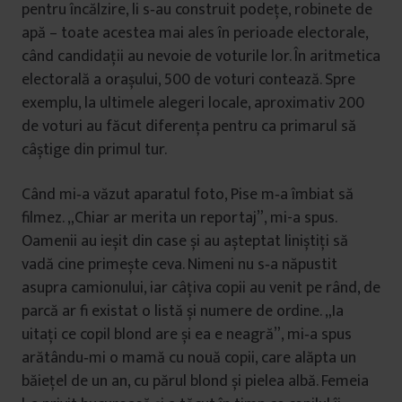
pentru încălzire, li s‑au construit podețe, robinete de
apă – toate acestea mai ales în perioade electorale,
când candidații au nevoie de voturile lor. În aritmetica
electorală a orașului, 500 de voturi contează. Spre
exemplu, la ultimele alegeri locale, aproximativ 200
de voturi au făcut diferența pentru ca primarul să
câștige din primul tur.
Când mi‑a văzut aparatul foto, Pise m‑a îmbiat să
filmez. „Chiar ar merita un reportaj”, mi-a spus.
Oamenii au ieșit din case și au așteptat liniștiți să
vadă cine primește ceva. Nimeni nu s‑a năpustit
asupra camionului, iar câțiva copii au venit pe rând, de
parcă ar fi existat o listă și numere de ordine. „Ia
uitați ce copil blond are și ea e neagră”, mi‑a spus
arătându‑mi o mamă cu nouă copii, care alăpta un
băiețel de un an, cu părul blond și pielea albă. Femeia