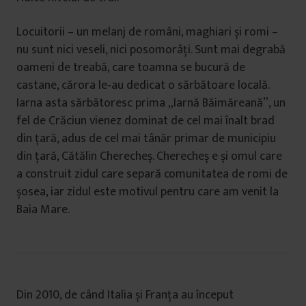
Locuitorii – un melanj de români, maghiari și romi –
nu sunt nici veseli, nici posomorâți. Sunt mai degrabă
oameni de treabă, care toamna se bucură de
castane, cărora le‑au dedicat o sărbătoare locală.
Iarna asta sărbătoresc prima „Iarnă Băimăreană”, un
fel de Crăciun vienez dominat de cel mai înalt brad
din țară, adus de cel mai tânăr primar de municipiu
din țară, Cătălin Cherecheș. Cherecheș e și omul care
a construit zidul care separă comunitatea de romi de
șosea, iar zidul este motivul pentru care am venit la
Baia Mare.
Din 2010, de când Italia și Franța au început