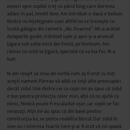
uneori spre copilul creț cu părul lung care dormea
adânc în pat, învelit bine. Am întrebat‑o dacă e bolnav
fiindcă nu înțelegeam cum altfel nu se trezește cu
toată gălăgia din cameră. „Nu. Doarme”. Mi‑a arătat
dulapurile goale, trântind ușile și apoi și‑a aruncat
țigara sub soba mică din fontă, pe linoleum. Am
rămas cu ochii la țigară, speriată că va lua foc. N‑a
luat.
N‑am reușit să stau de vorbă cum aș fi vrut cu toți
acești oameni. Păreau să aibă cu toții alte preocupări
decât zidul. Unii dintre cei cu copii mi‑au spus că zidul
e bun pentru protecția celor mici, alții că nu ajută cu
nimic, fiindcă poate fi escaladat ușor, iar copiii se fac
nevăzuți. Alții mi‑au spus că din banii pentru
construcția lui, se putea reabilita blocul. Dar zidul în
sine nu‑i interesa foarte tare și ar fi vrut să‑mi spună