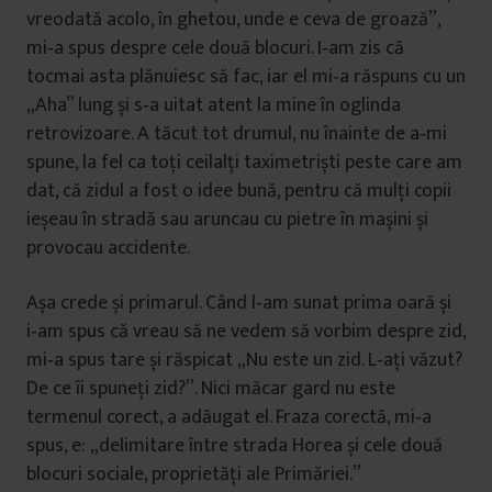
vreodată acolo, în ghetou, unde e ceva de groază”,
mi‑a spus despre cele două blocuri. I‑am zis că
tocmai asta plănuiesc să fac, iar el mi‑a răspuns cu un
„Aha” lung și s‑a uitat atent la mine în oglinda
retrovizoare. A tăcut tot drumul, nu înainte de a‑mi
spune, la fel ca toți ceilalți taximetriști peste care am
dat, că zidul a fost o idee bună, pentru că mulți copii
ieșeau în stradă sau aruncau cu pietre în mașini și
provocau accidente.
Așa crede și primarul. Când l‑am sunat prima oară și
i‑am spus că vreau să ne vedem să vorbim despre zid,
mi‑a spus tare și răspicat „Nu este un zid. L‑ați văzut?
De ce îi spuneți zid?”. Nici măcar gard nu este
termenul corect, a adăugat el. Fraza corectă, mi‑a
spus, e: „delimitare între strada Horea și cele două
blocuri sociale, proprietăți ale Primăriei.”