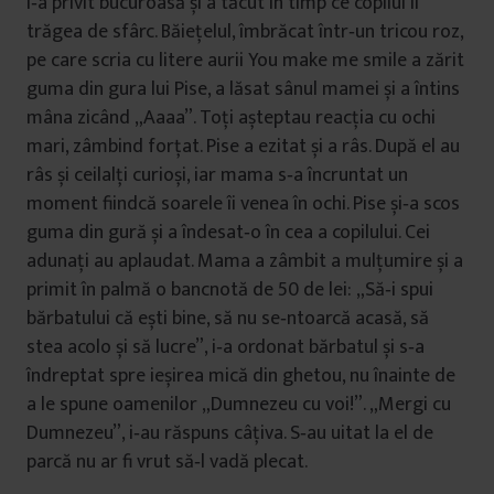
l‑a privit bucuroasă și a tăcut în timp ce copilul îi
trăgea de sfârc. Băiețelul, îmbrăcat într‑un tricou roz,
pe care scria cu litere aurii You make me smile a zărit
guma din gura lui Pise, a lăsat sânul mamei și a întins
mâna zicând „Aaaa”. Toți așteptau reacția cu ochi
mari, zâmbind forțat. Pise a ezitat și a râs. După el au
râs și ceilalți curioși, iar mama s‑a încruntat un
moment fiindcă soarele îi venea în ochi. Pise și‑a scos
guma din gură și a îndesat‑o în cea a copilului. Cei
adunați au aplaudat. Mama a zâmbit a mulțumire și a
primit în palmă o bancnotă de 50 de lei: „Să‑i spui
bărbatului că ești bine, să nu se‑ntoarcă acasă, să
stea acolo și să lucre”, i‑a ordonat bărbatul și s‑a
îndreptat spre ieșirea mică din ghetou, nu înainte de
a le spune oamenilor „Dumnezeu cu voi!”. „Mergi cu
Dumnezeu”, i‑au răspuns câțiva. S‑au uitat la el de
parcă nu ar fi vrut să‑l vadă plecat.