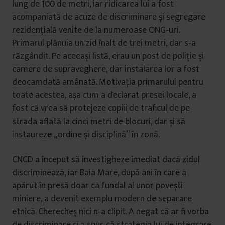
lung de 100 de metri, iar ridicarea lui a fost
acompaniată de acuze de discriminare și segregare
rezidențială venite de la numeroase ONG‑uri.
Primarul plănuia un zid înalt de trei metri, dar s‑a
răzgândit. Pe aceeași listă, erau un post de poliție și
camere de supraveghere, dar instalarea lor a fost
deocamdată amânată. Motivația primarului pentru
toate acestea, așa cum a declarat presei locale, a
fost că vrea să protejeze copiii de traficul de pe
strada aflată la cinci metri de blocuri, dar și să
instaureze „ordine și disciplină” în zonă.
CNCD a început să investigheze imediat dacă zidul
discriminează, iar Baia Mare, după ani în care a
apărut în presă doar ca fundal al unor povești
miniere, a devenit exemplu modern de separare
etnică. Cherecheș nici n‑a clipit. A negat că ar fi vorba