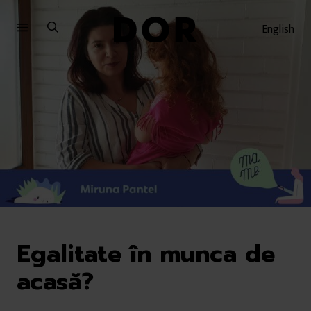
Sari
Sari
la
la
English
meniu
conținut
Egalitate în munca de
acasă?