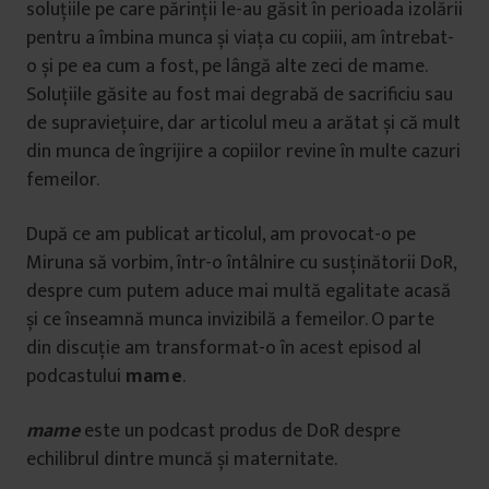
soluțiile pe care părinții le-au găsit în perioada izolării
pentru a îmbina munca și viața cu copiii, am întrebat-
o și pe ea cum a fost, pe lângă alte zeci de mame.
Soluțiile găsite au fost mai degrabă de sacrificiu sau
de supraviețuire, dar articolul meu a arătat și că mult
din munca de îngrijire a copiilor revine în multe cazuri
femeilor.
După ce am publicat articolul, am provocat-o pe
Miruna să vorbim, într-o întâlnire cu susținătorii DoR,
despre cum putem aduce mai multă egalitate acasă
și ce înseamnă munca invizibilă a femeilor. O parte
din discuție am transformat-o în acest episod al
podcastului
mame
.
mame
este un podcast produs de DoR despre
echilibrul dintre muncă și maternitate.