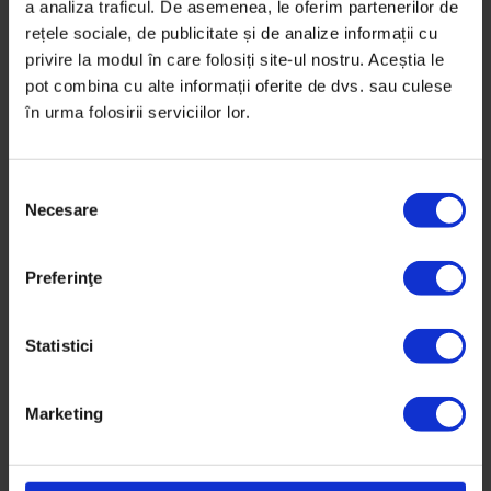
a analiza traficul. De asemenea, le oferim partenerilor de
rețele sociale, de publicitate și de analize informații cu
privire la modul în care folosiți site-ul nostru. Aceștia le
pot combina cu alte informații oferite de dvs. sau culese
în urma folosirii serviciilor lor.
S
Necesare
e
l
Coronavirus
,
mame
,
Podcasturi
e
Muncă de acasă, în izolare cu copiii
Preferinţe
c
Patru mame din redacția DoR povestesc într-un
ț
i
Statistici
episod de podcast cum s-a scurs prima săptămână
a
de muncit de acasă cu copiii în timpul pandemiei de
c
coronavirus.
Marketing
o
n
De
Ana Maria Ciobanu
s