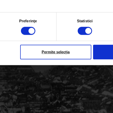
Preferinţe
Statistici
 (Széchényi Tér)
Permite selecția