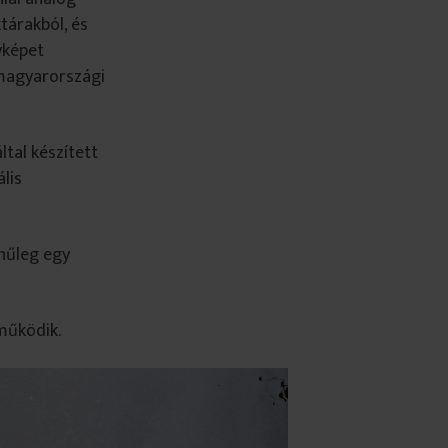
tárakból, és
yképet
magyarországi
tal készített
lis
ínűleg egy
működik.