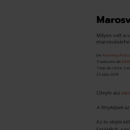
Marosv
Milyen volt a
marosvásárhel
De
Artemisa Pasc
Traducere de
Edit
Timp de citire: 3 
25 iulie 2019
Citește aici
var
A fényképek az
Az év elején k
Fotótékát, a mú