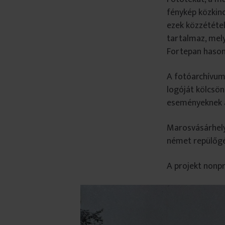
fénykép közkinc
ezek közzététel
tartalmaz, mel
Fortepan hason
A fotóarchívum
logóját kölcsön
eseményeknek a
Marosvásárhely 
német repülőgé
A projekt nonpr