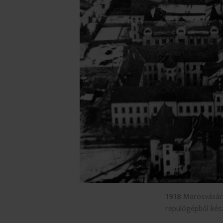
1918
Marosvásárhe
repülőgépből kés