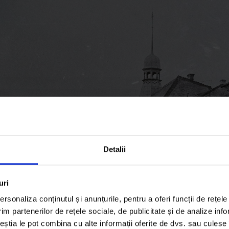
Detalii
uri
rsonaliza conținutul și anunțurile, pentru a oferi funcții de rețele
im partenerilor de rețele sociale, de publicitate și de analize info
ceștia le pot combina cu alte informații oferite de dvs. sau culese î