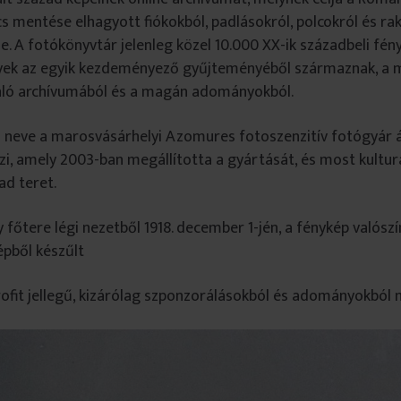
s mentése elhagyott fiókokból, padlásokról, polcokról és rak
e. A fotókönyvtár jelenleg közel 10.000 XX-ik századbeli fén
yek az egyik kezdeményező gyűjteményéből származnak, a 
ló archívumából és a magán adományokból.
 neve a marosvásárhelyi Azomures fotoszenzitív fotógyár ál
zi, amely 2003-ban megállította a gyártását, és most kulturá
d teret.
főtere légi nezetből 1918. december 1-jén, a fénykép valósz
pből készűlt
ofit jellegű, kizárólag szponzorálásokból és adományokból 