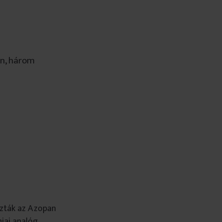
en, három
ozták az Azopan
iai analóg