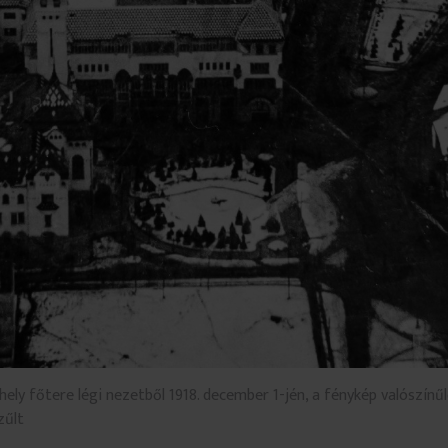
ly főtere légi nezetből 1918. december 1-jén, a fénykép valószín
zűlt