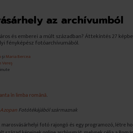
ásárhely az archívumból
 város és emberei a múlt században? Áttekíntés 27 képb
yi fényképész fotóarchívumából.
u
și
Maria Bercea
h Vereș
minute
ianta în limba română
.
Azopan
Fotótékájából származnak
ét marosvásárhelyi fotó rajongó és egy programozó, létre h
lt század képeinek online archívumát, melynek célja a Román