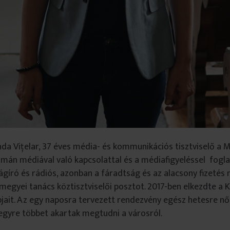
da Viţelar, 37 éves média- és kommunikációs tisztviselő a
mán médiával való kapcsolattal és a médiafigyeléssel foglal
ságíró és rádiós, azonban a fáradtság és az alacsony fizetés 
egyei tanács köztisztviselői posztot. 2017-ben elkezdte a 
pjait. Az egy naposra tervezett rendezvény egész hetesre nő
 egyre többet akartak megtudni a városról.