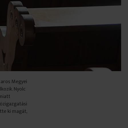
 Maros Megyei
kozik. Nyolc
miatt
Közigazgatási
tte ki magát,