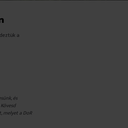
n
edeztük a
esünk, és
. Kövesd
t, melyet a DoR