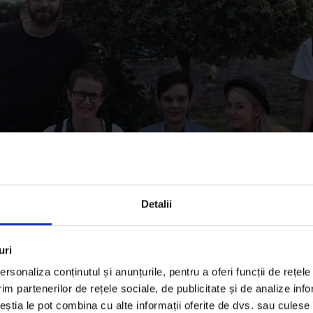
Detalii
uri
rsonaliza conținutul și anunțurile, pentru a oferi funcții de rețele
im partenerilor de rețele sociale, de publicitate și de analize info
ceștia le pot combina cu alte informații oferite de dvs. sau culese î