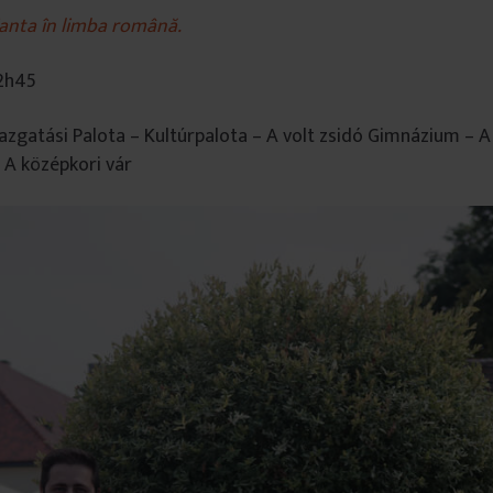
ianta în limba română.
2h45
gazgatási Palota – Kultúrpalota – A volt zsidó Gimnázium – 
 A középkori vár