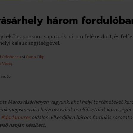
ásárhely három fordulóba
yi első napunkon csapatunk három felé oszlott, és felf
elyi kalauz segítségével.
d Odobescu
și
Oana Filip
h Vereș
minute
zött Marosvásárhelyen vagyunk, ahol helyi történeteket ker
nk megismerni a helyi olvasóink és előfizetőink közösségét
a
#dorlamures
oldalon. Elkezdjük a három fordulós sorozato
lső napján készített.