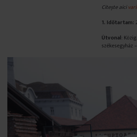
Citește aici
var
1.
Időtartam:
Útvonal
: Közi
székesegyház –