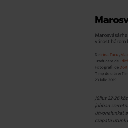
Marosv
Marosvásárhel
várost három h
De
Irina Tacu
,
Vla
Traducere de
Edit
Fotografii de
DoR
Timp de citire: 11 
23 iulie 2019
Július 22-26 kö
jobban szeretné
útvonalunkat 
csapata utunk e