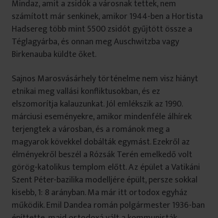
Mindaz, amit a zsidók a városnak tettek, nem
számított már senkinek, amikor 1944-ben a Hortista
Hadsereg több mint 5500 zsidót gyűjtött össze a
Téglagyárba, és onnan meg Auschwitzba vagy
Birkenauba küldte őket.
Sajnos Marosvásárhely történelme nem visz hiányt
etnikai meg vallási konfliktusokban, és ez
elszomorítja kalauzunkat. Jól emlékszik az 1990.
márciusi eseményekre, amikor mindenféle álhírek
terjengtek a városban, és a románok meg a
magyarok kövekkel dobálták egymást. Ezekről az
élményekről beszél a Rózsák Terén emelkedő volt
görög-katolikus templom előtt. Az épület a Vatikáni
Szent Péter-bazilika modelljére épült, persze sokkal
kisebb, 1: 8 arányban. Ma már itt ortodox egyház
működik. Emil Dandea román polgármester 1936-ban