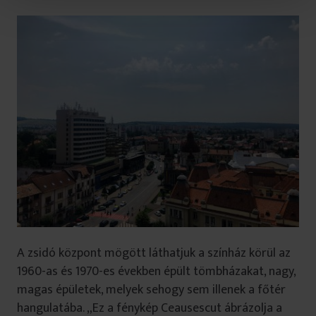
t
u
l
u
i
A zsidó központ mögött láthatjuk a színház körül az
1960-as és 1970-es években épült tömbházakat, nagy,
magas épületek, melyek sehogy sem illenek a főtér
hangulatába. „Ez a fénykép Ceausescut ábrázolja a