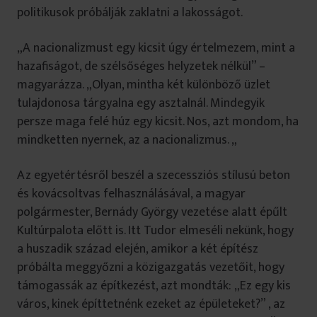
politikusok próbálják zaklatni a lakosságot.
„A nacionalizmust egy kicsit úgy értelmezem, mint a
hazafiságot, de szélsőséges helyzetek nélkül” –
magyarázza. „Olyan, mintha két különböző üzlet
tulajdonosa tárgyalna egy asztalnál. Mindegyik
persze maga felé húz egy kicsit. Nos, azt mondom, ha
mindketten nyernek, az a nacionalizmus. „
Az egyetértésről beszél a szecessziós stílusú beton
és kovácsoltvas felhasználásával, a magyar
polgármester, Bernády György vezetése alatt épűlt
Kultúrpalota előtt is. Itt Tudor elmeséli nekünk, hogy
a huszadik század elején, amikor a két építész
próbálta meggyőzni a közigazgatás vezetőit, hogy
támogassák az építkezést, azt mondták: „Ez egy kis
város, kinek építtetnénk ezeket az épületeket?” , az