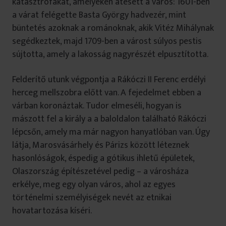
katasztrófákat, amelyeken átesett a város: 1601-ben
a várat felégette Basta György hadvezér, mint
büntetés azoknak a románoknak, akik Vitéz Mihálynak
segédkeztek, majd 1709-ben a várost súlyos pestis
sújtotta, amely a lakosság nagyrészét elpusztította.
Felderítő utunk végpontja a Rákóczi II Ferenc erdélyi
herceg mellszobra előtt van. A fejedelmet ebben a
várban koronáztak. Tudor elmeséli, hogyan is
mászott fel a király a a baloldalon található Rákóczi
lépcsőn, amely ma már nagyon hanyatlóban van. Úgy
látja, Marosvásárhely és Párizs között léteznek
hasonlóságok, éspedig a gótikus ihletű épületek,
Olaszország építészetével pedig – a városháza
erkélye, meg egy olyan város, ahol az egyes
történelmi személyiségek nevét az etnikai
hovatartozása kíséri.