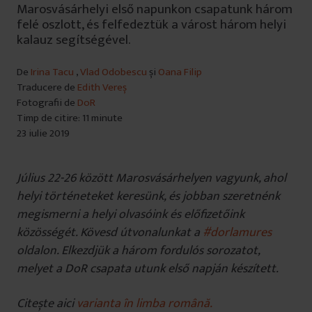
Marosvásárhelyi első napunkon csapatunk három
felé oszlott, és felfedeztük a várost három helyi
kalauz segítségével.
De
Irina Tacu
,
Vlad Odobescu
și
Oana Filip
Traducere de
Edith Vereș
Fotografii de
DoR
Timp de citire: 11 minute
23 iulie 2019
Július 22-26 között Marosvásárhelyen vagyunk, ahol
helyi történeteket keresünk, és jobban szeretnénk
megismerni a helyi olvasóink és előfizetőink
közösségét. Kövesd útvonalunkat a
#dorlamures
oldalon. Elkezdjük a három fordulós sorozatot,
melyet a DoR csapata utunk első napján készített.
Citește aici
varianta în limba română.