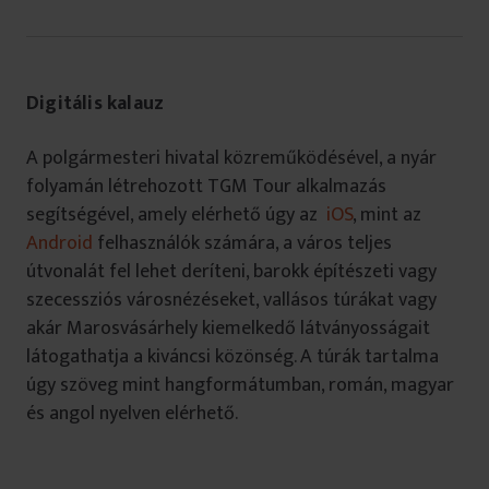
Digitális kalauz
A polgármesteri hivatal közreműködésével, a nyár
folyamán létrehozott TGM Tour alkalmazás
segítségével, amely elérhető úgy az
iOS
, mint az
Android
felhasználók számára, a város teljes
útvonalát fel lehet deríteni, barokk építészeti vagy
szecessziós városnézéseket, vallásos túrákat vagy
akár Marosvásárhely kiemelkedő látványosságait
látogathatja a kiváncsi közönség. A túrák tartalma
úgy szöveg mint hangformátumban, román, magyar
és angol nyelven elérhető.