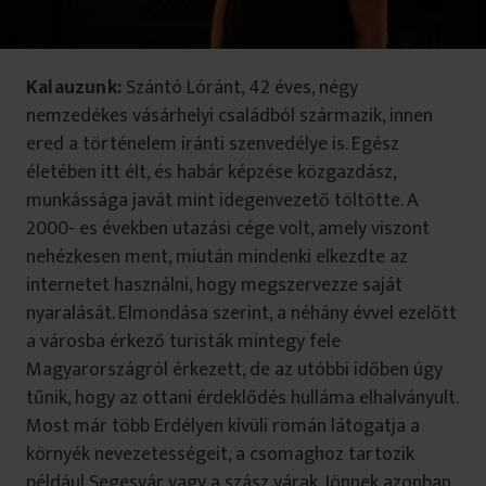
Kalauzunk:
Szántó Lóránt, 42 éves, négy
nemzedékes vásárhelyi családból származik, innen
ered a történelem iránti szenvedélye is. Egész
életében itt élt, és habár képzése közgazdász,
munkássága javát mint idegenvezető töltötte. A
2000- es években utazási cége volt, amely viszont
nehézkesen ment, miután mindenki elkezdte az
internetet használni, hogy megszervezze saját
nyaralását. Elmondása szerint, a néhány évvel ezelőtt
a városba érkező turisták mintegy fele
Magyarországról érkezett, de az utóbbi időben úgy
tűnik, hogy az ottani érdeklődés hulláma elhalványult.
Most már több Erdélyen kívüli román látogatja a
környék nevezetességeit, a csomaghoz tartozik
például Segesvár vagy a szász várak. Jönnek azonban