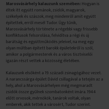
Marosvásárhely kalauzunk szemében:
Hogyan is
éltek itt együtt románok, zsidók, magyarok,
székelyek és szászok, meg mindenről amit együtt
építettek, erről mesél Tudor. Úgy tűnik,
Marosvásárhely története a régebbi vagy frissebb
konfliktusok felsorolása, felvidítva a régi és új
barátság és együttműködés jeleivel, na meg egy
olyan múltban épített barokk épületekről is szól,
amikor a polgármesterek és a város tisztviselői
igazán részt vettek a közösség életében.
Kalauzunk elsőként a 19. századi zsinagógához vezet.
A narancssárga épület Dávid csillagával a tetején az a
hely, ahol a Marosvásárhelyen még megmaradt
zsidók össze gyűlnek szombatonként imára. 1944
előtt orvosok, mérnökök, tanárok voltak, olyan
emberek, akik tettek a városért, Tudor szerint.