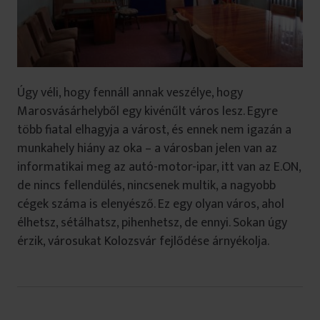
Úgy véli, hogy fennáll annak veszélye, hogy
Marosvásárhelyből egy kivénűlt város lesz. Egyre
több fiatal elhagyja a várost, és ennek nem igazán a
munkahely hiány az oka – a városban jelen van az
informatikai meg az autó-motor-ipar, itt van az E.ON,
de nincs fellendülés, nincsenek multik, a nagyobb
cégek száma is elenyésző. Ez egy olyan város, ahol
élhetsz, sétálhatsz, pihenhetsz, de ennyi. Sokan úgy
érzik, városukat Kolozsvár fejlődése árnyékolja.