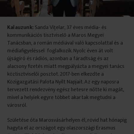
Kalauzunk:
Sanda Viţelar, 37 éves média- és
kommunikációs tisztviselő a Maros Megyei
Tanácsban, a román médiával való kapcsolattal és a
médiafigyeléssel foglalkozik. Nyolc éven át volt
újságíró és rádiós, azonban a fáradtság és az
alacsony fizetés miatt megpályázta a megyei tanács
köztisztviselői posztot. 2017-ben elkezdte a
Közigazgatási Palota Nyílt Napjait. Az egy naposra
tervezett rendezvény egész hetesre nőtte ki magát,
mivel a helyiek egyre többet akartak megtudni a
városról.
Születése óta Marosvásárhelyen él, rövid hat hónapig
hagyta el az országot egy olaszországi Erasmus