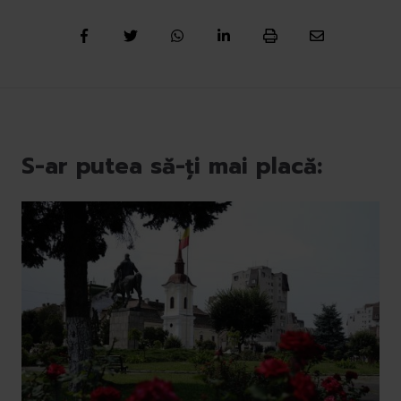
S-ar putea să-ți mai placă: