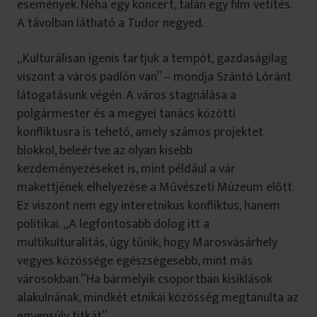
események. Néha egy koncert, talán egy film vetítés.
A távolban látható a Tudor negyed.
„Kulturálisan igenis tartjuk a tempót, gazdaságilag
viszont a város padlón van” – mondja Szántó Lóránt
látogatásunk végén. A város stagnálása a
polgármester és a megyei tanács közötti
konfliktusra is tehető, amely számos projektet
blokkol, beleértve az olyan kisebb
kezdeményezéseket is, mint például a vár
makettjének elhelyezése a Művészeti Múzeum előtt.
Ez viszont nem egy interetnikus konfliktus, hanem
politikai. „A legfontosabb dolog itt a
multikulturalitás, úgy tűnik, hogy Marosvásárhely
vegyes közössége egészségesebb, mint más
városokban.”Ha bármelyik csoportban kisiklások
alakulnának, mindkét etnikai közösség megtanulta az
egyensúly titkát”.