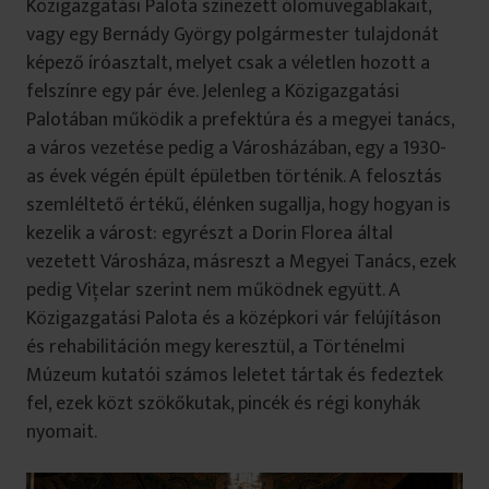
Közigazgatási Palota színezett ólomüvegablakait,
vagy egy Bernády György polgármester tulajdonát
képező íróasztalt, melyet csak a véletlen hozott a
felszínre egy pár éve. Jelenleg a Közigazgatási
Palotában működik a prefektúra és a megyei tanács,
a város vezetése pedig a Városházában, egy a 1930-
as évek végén épült épületben történik. A felosztás
szemléltető értékű, élénken sugallja, hogy hogyan is
kezelik a várost: egyrészt a Dorin Florea által
vezetett Városháza, másreszt a Megyei Tanács, ezek
pedig Viţelar szerint nem működnek együtt. A
Közigazgatási Palota és a középkori vár felújításon
és rehabilitáción megy keresztül, a Történelmi
Múzeum kutatói számos leletet tártak és fedeztek
fel, ezek közt szökőkutak, pincék és régi konyhák
nyomait.