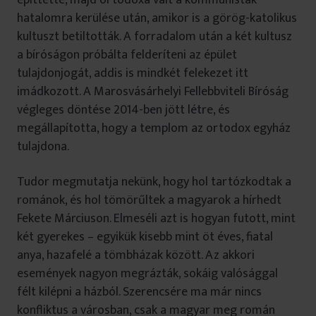
építtette, majd ortodoxá vált a kommunisták
hatalomra kerülése után, amikor is a görög-katolikus
kultuszt betiltották. A forradalom után a két kultusz
a bíróságon próbálta felderíteni az épület
tulajdonjogát, addis is mindkét felekezet itt
imádkozott. A Marosvásárhelyi Fellebbviteli Bíróság
végleges döntése 2014-ben jött létre, és
megállapította, hogy a templom az ortodox egyház
tulajdona.
Tudor megmutatja nekünk, hogy hol tartózkodtak a
románok, és hol tömörűltek a magyarok a hírhedt
Fekete Márciuson. Elmeséli azt is hogyan futott, mint
két gyerekes – egyikük kisebb mint öt éves, fiatal
anya, hazafelé a tömbházak között. Az akkori
események nagyon megrázták, sokáig valósággal
félt kilépni a házból. Szerencsére ma már nincs
konfliktus a városban, csak a magyar meg román