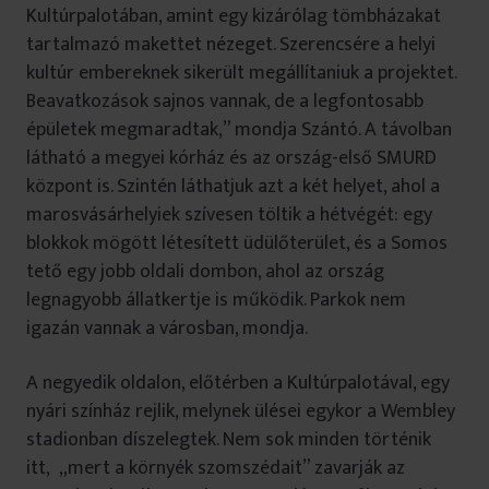
Kultúrpalotában, amint egy kizárólag tömbházakat
tartalmazó makettet nézeget. Szerencsére a helyi
kultúr embereknek sikerült megállítaniuk a projektet.
Beavatkozások sajnos vannak, de a legfontosabb
épületek megmaradtak,” mondja Szántó. A távolban
látható a megyei kórház és az ország-első SMURD
központ is. Szintén láthatjuk azt a két helyet, ahol a
marosvásárhelyiek szívesen töltik a hétvégét: egy
blokkok mögött létesített üdülőterület, és a Somos
tető egy jobb oldali dombon, ahol az ország
legnagyobb állatkertje is működik. Parkok nem
igazán vannak a városban, mondja.
A negyedik oldalon, előtérben a Kultúrpalotával, egy
nyári színház rejlik, melynek ülései egykor a Wembley
stadionban díszelegtek. Nem sok minden történik
itt, „mert a környék szomszédait” zavarják az