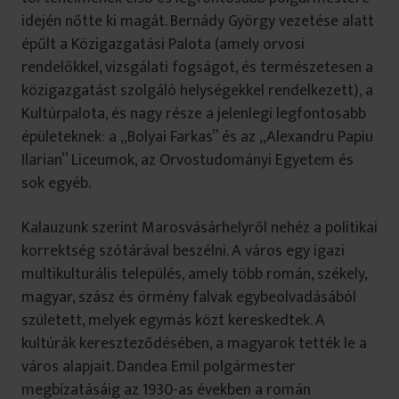
idején nőtte ki magát. Bernády György vezetése alatt
épűlt a Közigazgatási Palota (amely orvosi
rendelőkkel, vizsgálati fogságot, és természetesen a
közigazgatást szolgáló helységekkel rendelkezett), a
Kultúrpalota, és nagy része a jelenlegi legfontosabb
épületeknek: a „Bolyai Farkas” és az „Alexandru Papiu
Ilarian” Liceumok, az Orvostudományi Egyetem és
sok egyéb.
Kalauzunk szerint Marosvásárhelyről nehéz a politikai
korrektség szótárával beszélni. A város egy igazi
multikulturális település, amely több román, székely,
magyar, szász és örmény falvak egybeolvadásából
született, melyek egymás közt kereskedtek. A
kultúrák kereszteződésében, a magyarok tették le a
város alapjait. Dandea Emil polgármester
megbízatásáig az 1930-as években a román