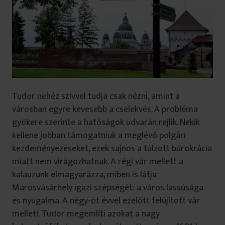
Tudor nehéz szívvel tudja csak nézni, amint a
városban egyre kevesebb a cselekvés. A probléma
gyökere szerinte a hatóságok udvarán rejlik. Nekik
kellene jobban támogatniuk a meglévő polgári
kezdeményezéseket, ezek sajnos a túlzott bürokrácia
miatt nem virágozhatnak. A régi vár mellett a
kalauzunk elmagyarázza, miben is látja
Marosvásárhely igazi szépségét: a város lassúsága
és nyugalma. A négy-öt évvel ezelőtt felújított vár
mellett Tudor megemlíti azokat a nagy