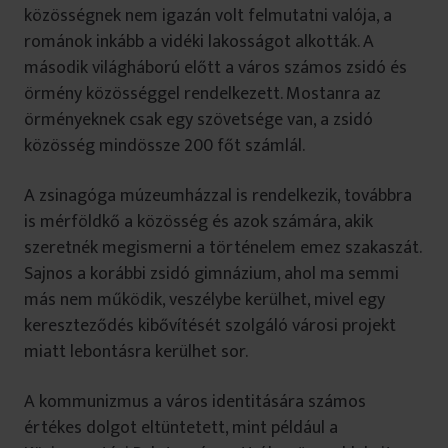
közösségnek nem igazán volt felmutatni valója, a
románok inkább a vidéki lakosságot alkották. A
második világháború előtt a város számos zsidó és
örmény közösséggel rendelkezett. Mostanra az
örményeknek csak egy szövetsége van, a zsidó
közösség mindössze 200 főt számlál.
A zsinagóga múzeumházzal is rendelkezik, továbbra
is mérföldkő a közösség és azok számára, akik
szeretnék megismerni a történelem emez szakaszát.
Sajnos a korábbi zsidó gimnázium, ahol ma semmi
más nem működik, veszélybe kerülhet, mivel egy
kereszteződés kibővítését szolgáló városi projekt
miatt lebontásra kerülhet sor.
A kommunizmus a város identitására számos
értékes dolgot eltüntetett, mint például a