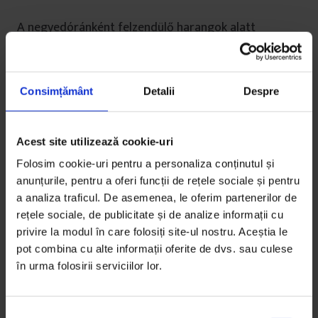
A negyedóránként felzendülő harangok alatt
feltáruló első szeletben, a Közigazgatási Palota
színes tetőjén túl, a központ egyik részletét láthatjuk,
a távolban pedig az Azomures sziluettjét, a város
Consimțământ
Detalii
Despre
legfontosabb munkáltatója. A jobb oldalon láthatjuk
a város sportlétesítményeit – beleértve a
befejezetlen jégpályát, és a nagyrészt elhagyott
Acest site utilizează cookie-uri
fotóüzemet is.
Folosim cookie-uri pentru a personaliza conținutul și
anunțurile, pentru a oferi funcții de rețele sociale și pentru
A harmadik oldalon látható a zsidó központ, a 19-ik
a analiza traficul. De asemenea, le oferim partenerilor de
század végén épült zsinagóga, a város egyik
rețele sociale, de publicitate și de analize informații cu
legfontosabb zsidó kulturális központja. Miután 1850
privire la modul în care folosiți site-ul nostru. Aceștia le
után befogadták őket a városba, a zsidók komoly
pot combina cu alte informații oferite de dvs. sau culese
vállalkozásokat létesítettek és házakat emeltek. Ezt a
în urma folosirii serviciilor lor.
fejlődést 1944-ben állították le, amikor sok zsidót
deportáltak, és az Auschwitz-megsemmisitőtáborba
S