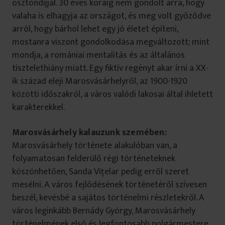
ösztöndíjjal. 30 éves koráig nem gondolt arra, hogy
valaha is elhagyja az országot, és meg volt győződve
arról, hogy bárhol lehet egy jó életet építeni,
mostanra viszont gondolkodása megváltozott; mint
mondja, a romániai mentalitás és az általános
tisztelethiány miatt. Egy fiktív regényt akar írni a XX-
ik század eleji Marosvásárhelyről, az 1900-1920
közötti időszakról, a város valódi lakosai által ihletett
karakterekkel.
Marosvásárhely kalauzunk szemében:
Marosvásárhely története alakulóban van, a
folyamatosan felderülő régi történeteknek
köszönhetően, Sanda Viţelar pedig erről szeret
mesélni. A város fejlődésének történetéről szívesen
beszél, kevésbé a sajátos történelmi részletekről. A
város leginkább Bernády György, Marosvásárhely
történelmének első és legfontosabb polgármestere