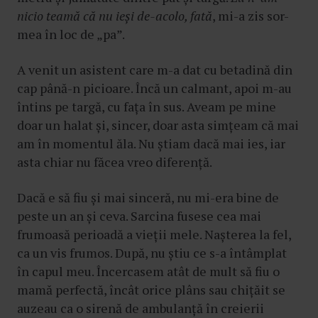
nicio teamă că nu ieși de-acolo, fată
, mi-a zis sor-
mea în loc de „pa”.
A venit un asistent care m-a dat cu betadină din
cap până-n picioare. Încă un calmant, apoi m-au
întins pe targă, cu fața în sus. Aveam pe mine
doar un halat și, sincer, doar asta simțeam că mai
am în momentul ăla. Nu știam dacă mai ies, iar
asta chiar nu făcea vreo diferență.
Dacă e să fiu și mai sinceră, nu mi-era bine de
peste un an și ceva. Sarcina fusese cea mai
frumoasă perioadă a vieții mele. Nașterea la fel,
ca un vis frumos. După, nu știu ce s-a întâmplat
în capul meu. Încercasem atât de mult să fiu o
mamă perfectă, încât orice plâns sau chițăit se
auzeau ca o sirenă de ambulanță în creierii