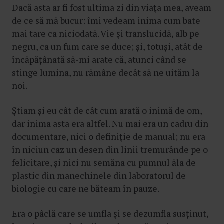
Dacă asta ar fi fost ultima zi din viața mea, aveam
de ce să mă bucur: îmi vedeam inima cum bate
mai tare ca niciodată. Vie și translucidă, alb pe
negru, ca un fum care se duce; și, totuși, atât de
încăpățânată să-mi arate că, atunci când se
stinge lumina, nu rămâne decât să ne uităm la
noi.
Știam și eu cât de cât cum arată o inimă de om,
dar inima asta era altfel. Nu mai era un cadru din
documentare, nici o definiție de manual; nu era
în niciun caz un desen din linii tremurânde pe o
felicitare, și nici nu semăna cu pumnul ăla de
plastic din manechinele din laboratorul de
biologie cu care ne băteam în pauze.
Era o pâclă care se umfla și se dezumfla susținut,