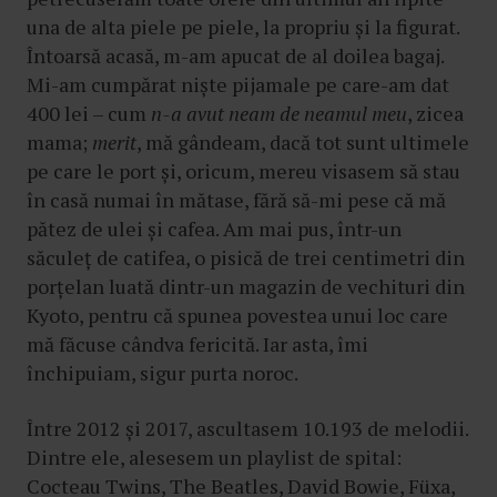
una de alta piele pe piele, la propriu și la figurat.
Întoarsă acasă, m-am apucat de al doilea bagaj.
Mi-am cumpărat niște pijamale pe care-am dat
400 lei – cum
n-a avut neam de neamul meu
, zicea
mama;
merit
, mă gândeam, dacă tot sunt ultimele
pe care le port și, oricum, mereu visasem să stau
în casă numai în mătase, fără să-mi pese că mă
pătez de ulei și cafea. Am mai pus, într-un
săculeț de catifea, o pisică de trei centimetri din
porțelan luată dintr-un magazin de vechituri din
Kyoto, pentru că spunea povestea unui loc care
mă făcuse cândva fericită. Iar asta, îmi
închipuiam, sigur purta noroc.
Între 2012 și 2017, ascultasem 10.193 de melodii.
Dintre ele, alesesem un playlist de spital:
Cocteau Twins, The Beatles, David Bowie, Füxa,