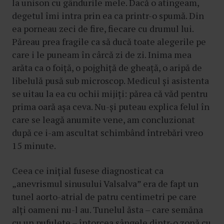
la unison cu gândurile mele. Dacă o atingeam,
degetul îmi intra prin ea ca printr-o spumă. Din
ea porneau zeci de fire, fiecare cu drumul lui.
Păreau prea fragile ca să ducă toate alegerile pe
care i le puneam în cârcă zi de zi. Inima mea
arăta ca o foiță, o pojghiță de gheață, o aripă de
libelulă pusă sub microscop. Medicul și asistenta
se uitau la ea cu ochii mijiți: părea că văd pentru
prima oară așa ceva. Nu-și puteau explica felul în
care se leagă anumite vene, am concluzionat
după ce i-am ascultat schimbând întrebări vreo
15 minute.
Ceea ce inițial fusese diagnosticat ca
„anevrismul sinusului Valsalva” era de fapt un
tunel aorto-atrial de patru centimetri pe care
alți oameni nu-l au. Tunelul ăsta – care semăna
cu un pufulete – întorcea sângele dintr-o zonă cu