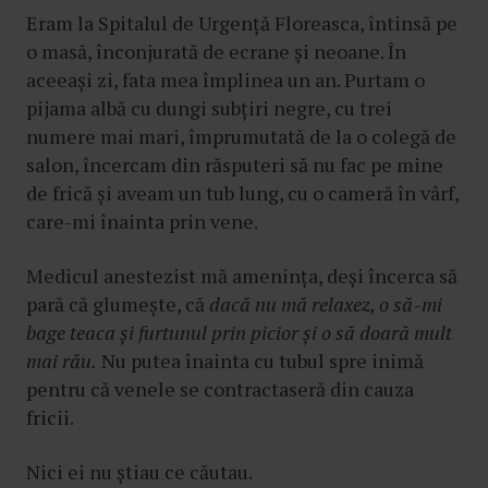
Eram la Spitalul de Urgență Floreasca, întinsă pe
o masă, înconjurată de ecrane și neoane. În
aceeași zi, fata mea împlinea un an. Purtam o
pijama albă cu dungi subțiri negre, cu trei
numere mai mari, împrumutată de la o colegă de
salon, încercam din răsputeri să nu fac pe mine
de frică și aveam un tub lung, cu o cameră în vârf,
care-mi înainta prin vene.
Medicul anestezist mă amenința, deși încerca să
pară că glumește, că
dacă nu mă relaxez, o să-mi
bage teaca și furtunul prin picior și o să doară mult
mai rău.
Nu putea înainta cu tubul spre inimă
pentru că venele se contractaseră din cauza
fricii.
Nici ei nu știau ce căutau.