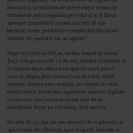
mecanică. Genul ăsta de intervenție venea cu
tratament anticoagulant pe viață și ar fi făcut
aproape imposibilă o nouă sarcină. M-am
bucurat: toate posibilele complicații discutate
înainte de operație nu au apărut.
După trei zile la ATI, m-au dus înapoi în salon.
Țuți, colega mea de 74 de ani, sforăia. Conturul ei
în lumina lunii aducea cu spatele unei pisici
care-și alăpta puii. Geamul era deschis. Afară
pornise alarma unei mașini, iar vântul de vară
umfla ritmic perdeaua. Aparatele noastre bipăiau
în sincron. Am încercat să mă mut de pe
omoplatul drept pe cel stâng, fără succes.
Nu știu de ce, dar mi-am amintit de-o găleată cu
apă scoasă din fântână, apoi scăpată, izbindu-se