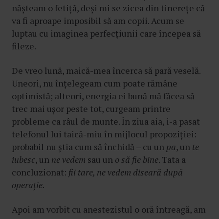
nășteam o fetiță, deși mi se zicea din tinerețe că
va fi aproape imposibil să am copii. Acum se
luptau cu imaginea perfecțiunii care începea să
fileze.
De vreo lună, maică-mea încerca să pară veselă.
Uneori, nu înțelegeam cum poate rămâne
optimistă; alteori, energia ei bună mă făcea să
trec mai ușor peste tot, curgeam printre
probleme ca râul de munte. În ziua aia, i-a pasat
telefonul lui taică-miu în mijlocul propoziției:
probabil nu știa cum să închidă – cu un
pa
, un
te
iubesc
, un
ne vedem
sau un
o să fie bine
. Tata a
concluzionat:
fii tare, ne vedem diseară după
operație.
Apoi am vorbit cu anestezistul o oră întreagă, am