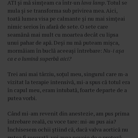
ATI și mă simțeam ca într-un
lava lamp
. Totul se
mula și se transforma sub privirea mea. Aici,
toată lumea visa pe calmante și nu mai simțeai
nimic serios în afară de sete. O sete care
seamănă mai mult cu moartea decât cu lipsa
unui pahar de apă. Deși nu mă puteam mișca,
mormăiam în buclă aceeași întrebare:
Nu-i așa
ca e o lumină superbă aici?
Trei ani mai târziu, soțul meu, singurul care m-a
vizitat la terapie intensivă, mi-a spus că totul era
în capul meu, eram intubată, foarte departe de a
putea vorbi.
Când mi-am revenit din anestezie, am pus prima
întrebare reală, cu voce tare: mi-au pus aia?
Închisesem ochii știind că, dacă valva aortică nu
putea fi reparată, voi avea nevoie de o proteză