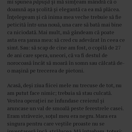
mi spunea
păpușă
și mă simțeam mândră că o
doamnă așa școlită și elegantă ca ea mă plăcea.
Înțelegeam și că inima mea veche trebuie să fie
peticită într-una nouă, una care să bată mai bine
ca niciodată. Mai mult, mă gândeam că poate
asta era șansa mea: să cred cu adevărat în ceea ce
simt. Sau: să scap de cine am fost, o copilă de 27
de ani care spera, uneori, că va fi destul de
norocoasă încât să moară în somn sau călcată de-
o mașină pe trecerea de pietoni.
Acasă, deși ziua fiicei mele nu trecuse de tot, nu
am putut face nimic; trebuia să stau culcată.
Vestea operației ne înfundase creierul și
aruncase un val de smoală peste ferestrele casei.
Eram străvezie, soțul meu era negru. Mara era
singura pentru care veștile proaste nu se
inventaseră încă, strălucea. Mă întrebam, totuși: