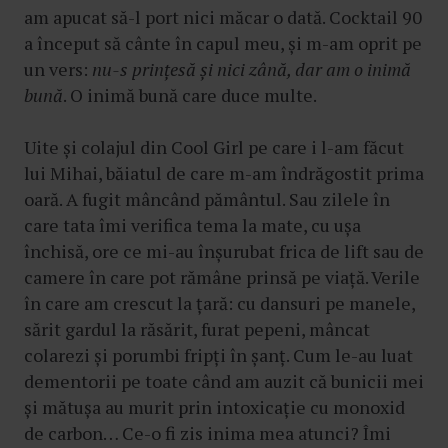
am apucat să-l port nici măcar o dată. Cocktail 90
a început să cânte în capul meu, și m-am oprit pe
un vers:
nu-s prințesă și nici zână, dar am o inimă
bună
. O inimă bună care duce multe.
Uite și colajul din Cool Girl pe care i l-am făcut
lui Mihai, băiatul de care m-am îndrăgostit prima
oară. A fugit mâncând pământul. Sau zilele în
care tata îmi verifica tema la mate, cu ușa
închisă, ore ce mi-au înșurubat frica de lift sau de
camere în care pot rămâne prinsă pe viață. Verile
în care am crescut la țară: cu dansuri pe manele,
sărit gardul la răsărit, furat pepeni, mâncat
colarezi și porumbi fripți în șanț. Cum le-au luat
dementorii pe toate când am auzit că bunicii mei
și mătușa au murit prin intoxicație cu monoxid
de carbon… Ce-o fi zis inima mea atunci? Îmi