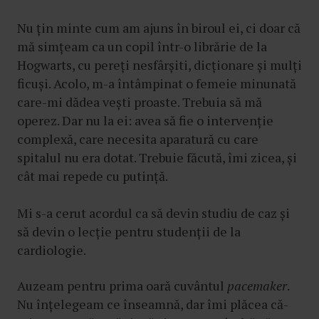
Nu țin minte cum am ajuns în biroul ei, ci doar că
mă simțeam ca un copil într-o librărie de la
Hogwarts, cu pereți nesfârșiti, dicționare și mulți
ficuși. Acolo, m-a întâmpinat o femeie minunată
care-mi dădea vești proaste. Trebuia să mă
operez. Dar nu la ei: avea să fie o intervenție
complexă, care necesita aparatură cu care
spitalul nu era dotat. Trebuie făcută, îmi zicea, și
cât mai repede cu putință.
Mi s-a cerut acordul ca să devin studiu de caz și
să devin o lecție pentru studenții de la
cardiologie.
Auzeam pentru prima oară cuvântul
pacemaker
.
Nu înțelegeam ce înseamnă, dar îmi plăcea că-