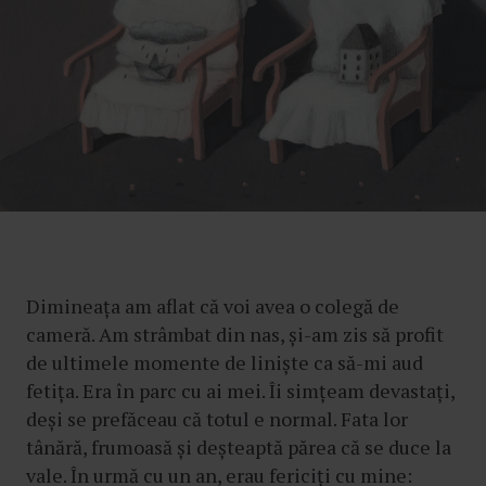
Dimineața am aflat că voi avea o colegă de
cameră. Am strâmbat din nas, și-am zis să profit
de ultimele momente de liniște ca să-mi aud
fetița. Era în parc cu ai mei. Îi simțeam devastați,
deși se prefăceau că totul e normal. Fata lor
tânără, frumoasă și deșteaptă părea că se duce la
vale. În urmă cu un an, erau fericiți cu mine: