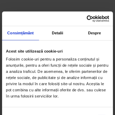
Consimțământ
Detalii
Despre
La spital am mers cu mașina noastră, un Golf 5
albastru – soțul meu a condus. Afară era, ca-n
Acest site utilizează cookie-uri
visele teribile, vară. M-am uitat tot drumul pe
Folosim cookie-uri pentru a personaliza conținutul și
geam – la oameni, la pomi, la cer. Totul era atât
anunțurile, pentru a oferi funcții de rețele sociale și pentru
de strălucitor că-mi lua ochii. Nu știam dacă o să
a analiza traficul. De asemenea, le oferim partenerilor de
mă mai uit vreodată la ele și-mi părea că abia
rețele sociale, de publicitate și de analize informații cu
acum începeam să le văd.
privire la modul în care folosiți site-ul nostru. Aceștia le
pot combina cu alte informații oferite de dvs. sau culese
Gata cu pamperșii, diversificarea și episoadele
în urma folosirii serviciilor lor.
din
Breaking Bad
sudate în buclă până la patru
dimineața, cu pompa de muls mufată la sân. Eram
gata să mă retrag în glorie: cearcănele aranjate
S