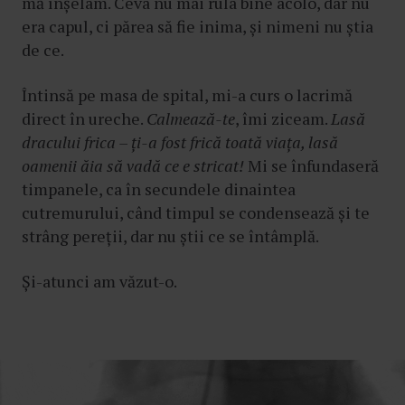
mă înșelam. Ceva nu mai rula bine acolo, dar nu
era capul, ci părea să fie inima, și nimeni nu știa
de ce.
Întinsă pe masa de spital, mi-a curs o lacrimă
direct în ureche.
Calmează-te
, îmi ziceam.
Lasă
dracului frica – ți-a fost frică toată viața, lasă
oamenii ăia să vadă ce e stricat!
Mi se înfundaseră
timpanele, ca în secundele dinaintea
cutremurului, când timpul se condensează și te
strâng pereții, dar nu știi ce se întâmplă.
Și-atunci am văzut-o.