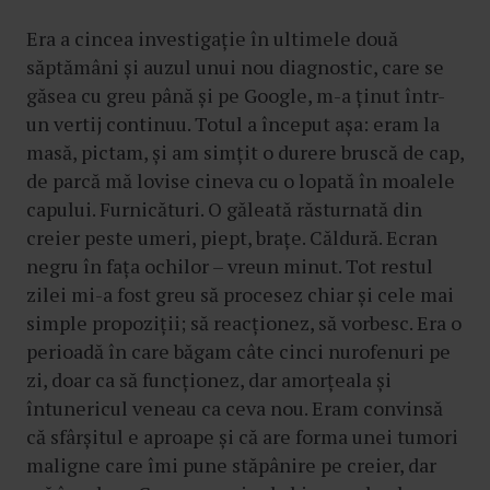
Era a cincea investigație în ultimele două
săptămâni și auzul unui nou diagnostic, care se
găsea cu greu până și pe Google, m-a ținut într-
un vertij continuu. Totul a început așa: eram la
masă, pictam, și am simțit o durere bruscă de cap,
de parcă mă lovise cineva cu o lopată în moalele
capului. Furnicături. O găleată răsturnată din
creier peste umeri, piept, brațe. Căldură. Ecran
negru în fața ochilor – vreun minut. Tot restul
zilei mi-a fost greu să procesez chiar și cele mai
simple propoziții; să reacționez, să vorbesc. Era o
perioadă în care băgam câte cinci nurofenuri pe
zi, doar ca să funcționez, dar amorțeala și
întunericul veneau ca ceva nou. Eram convinsă
că sfârșitul e aproape și că are forma unei tumori
maligne care îmi pune stăpânire pe creier, dar