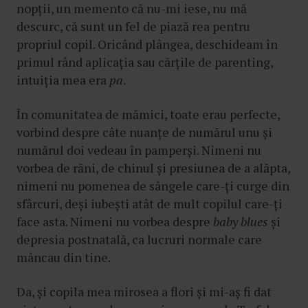
nopții, un memento că nu-mi iese, nu mă
descurc, că sunt un fel de piază rea pentru
propriul copil. Oricând plângea, deschideam în
primul rând aplicația sau cărțile de parenting,
intuiția mea era
pa
.
În comunitatea de mămici, toate erau perfecte,
vorbind despre câte nuanțe de numărul unu și
numărul doi vedeau în pamperși. Nimeni nu
vorbea de răni, de chinul și presiunea de a alăpta,
nimeni nu pomenea de sângele care-ți curge din
sfârcuri, deși iubești atât de mult copilul care-ți
face asta. Nimeni nu vorbea despre
baby blues
și
depresia postnatală, ca lucruri normale care
mâncau din tine.
Da, și copila mea mirosea a flori și mi-aș fi dat