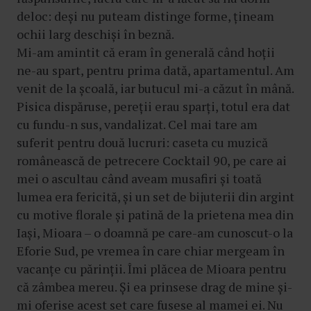
deloc: deși nu puteam distinge forme, țineam
ochii larg deschiși în beznă.
Mi-am amintit că eram în generală când hoții
ne-au spart, pentru prima dată, apartamentul. Am
venit de la școală, iar butucul mi-a căzut în mână.
Pisica dispăruse, pereții erau sparți, totul era dat
cu fundu-n sus, vandalizat. Cel mai tare am
suferit pentru două lucruri: caseta cu muzică
românească de petrecere Cocktail 90, pe care ai
mei o ascultau când aveam musafiri și toată
lumea era fericită, și un set de bijuterii din argint
cu motive florale și patină de la prietena mea din
Iași, Mioara – o doamnă pe care-am cunoscut-o la
Eforie Sud, pe vremea în care chiar mergeam în
vacanțe cu părinții. Îmi plăcea de Mioara pentru
că zâmbea mereu. Și ea prinsese drag de mine și-
mi oferise acest set care fusese al mamei ei. Nu