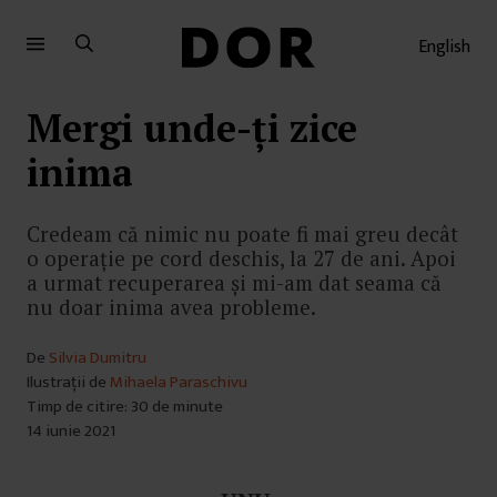
Sari
Sari
la
la
English
meniu
conținut
Mergi unde-ți zice
inima
Credeam că nimic nu poate fi mai greu decât
o operație pe cord deschis, la 27 de ani. Apoi
a urmat recuperarea și mi-am dat seama că
nu doar inima avea probleme.
De
Silvia Dumitru
Ilustrații de
Mihaela Paraschivu
Timp de citire: 30 de minute
14 iunie 2021