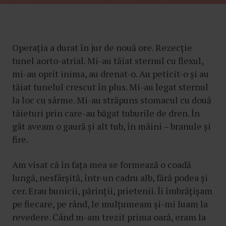
Operația a durat în jur de nouă ore. Rezecție
tunel aorto-atrial. Mi-au tăiat sternul cu flexul,
mi-au oprit inima, au drenat-o. Au peticit-o și au
tăiat tunelul crescut în plus. Mi-au legat sternul
la loc cu sârme. Mi-au străpuns stomacul cu două
tăieturi prin care-au băgat tuburile de dren. În
gât aveam o gaură și alt tub, în mâini – branule și
fire.
Am visat că în fața mea se formează o coadă
lungă, nesfârșită, într-un cadru alb, fără podea și
cer. Erau bunicii, părinții, prietenii. Îi îmbrățișam
pe fiecare, pe rând, le mulțumeam și-mi luam la
revedere. Când m-am trezit prima oară, eram la