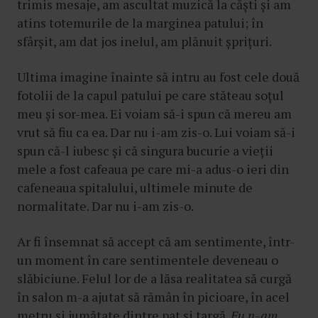
trimis mesaje, am ascultat muzică la căști și am
atins totemurile de la marginea patului; în
sfârșit, am dat jos inelul, am plănuit șprițuri.
Ultima imagine înainte să intru au fost cele două
fotolii de la capul patului pe care stăteau soțul
meu și sor-mea. Ei voiam să-i spun că mereu am
vrut să fiu ca ea. Dar nu i-am zis-o. Lui voiam să-i
spun că-l iubesc și că singura bucurie a vieții
mele a fost cafeaua pe care mi-a adus-o ieri din
cafeneaua spitalului, ultimele minute de
normalitate. Dar nu i-am zis-o.
Ar fi însemnat să accept că am sentimente, într-
un moment în care sentimentele deveneau o
slăbiciune. Felul lor de a lăsa realitatea să curgă
în salon m-a ajutat să rămân în picioare, în acel
metru și jumătate dintre pat și targă.
Eu n-am