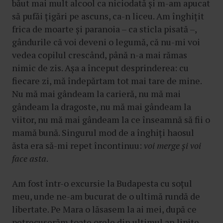
băut mai mult alcool ca niciodată și m-am apucat
să pufăi țigări pe ascuns, ca-n liceu. Am înghițit
frica de moarte și paranoia – ca sticla pisată –,
gândurile că voi deveni o legumă, că nu-mi voi
vedea copilul crescând, până n-a mai rămas
nimic de zis. Așa a început desprinderea: cu
fiecare zi, mă îndepărtam tot mai tare de mine.
Nu mă mai gândeam la carieră, nu mă mai
gândeam la dragoste, nu mă mai gândeam la
viitor, nu mă mai gândeam la ce înseamnă să fii o
mamă bună. Singurul mod de a înghiți haosul
ăsta era să-mi repet încontinuu:
voi merge și voi
face asta
.
Am fost într-o excursie la Budapesta cu soțul
meu, unde ne-am bucurat de o ultimă rundă de
libertate. Pe Mara o lăsasem la ai mei, după ce
petrecuserăm toate orele din ultimul an lipite