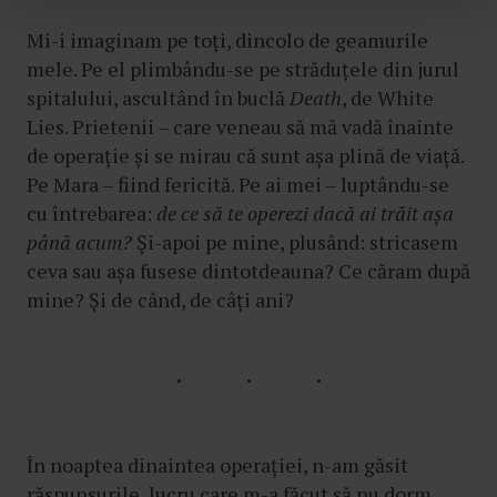
t
u
Mi-i imaginam pe toți, dincolo de geamurile
l
mele. Pe el plimbându-se pe străduțele din jurul
u
spitalului, ascultând în buclă
Death
, de White
i
Lies. Prietenii – care veneau să mă vadă înainte
de operație și se mirau că sunt așa plină de viață.
Pe Mara – fiind fericită. Pe ai mei – luptându-se
cu întrebarea:
de ce să te operezi dacă ai trăit așa
până acum?
Și-apoi pe mine, plusând: stricasem
ceva sau așa fusese dintotdeauna? Ce căram după
mine? Și de când, de câți ani?
În noaptea dinaintea operației, n-am găsit
răspunsurile, lucru care m-a făcut să nu dorm