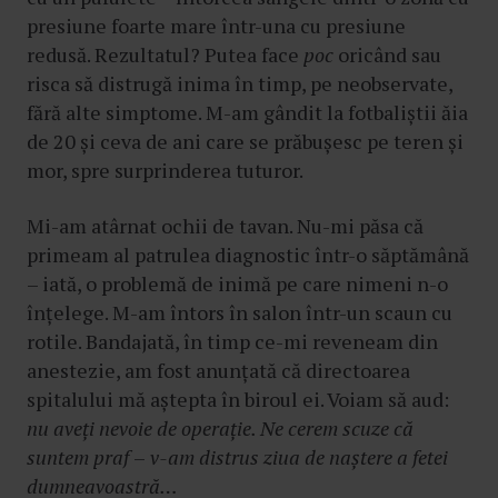
presiune foarte mare într-una cu presiune
redusă. Rezultatul? Putea face
poc
oricând sau
risca să distrugă inima în timp, pe neobservate,
fără alte simptome. M-am gândit la fotbaliștii ăia
de 20 și ceva de ani care se prăbușesc pe teren și
mor, spre surprinderea tuturor.
Mi-am atârnat ochii de tavan. Nu-mi păsa că
primeam al patrulea diagnostic într-o săptămână
– iată, o problemă de inimă pe care nimeni n-o
înțelege. M-am întors în salon într-un scaun cu
rotile. Bandajată, în timp ce-mi reveneam din
anestezie, am fost anunțată că directoarea
spitalului mă aștepta în biroul ei. Voiam să aud:
nu aveți nevoie de operație. Ne cerem scuze că
suntem praf
–
v-am distrus ziua de naștere a fetei
dumneavoastră…