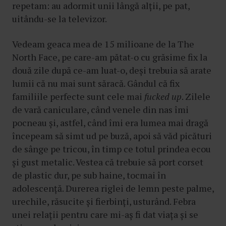
repetam: au adormit unii lângă alții, pe pat,
uitându-se la televizor.
Vedeam geaca mea de 15 milioane de la The
North Face, pe care-am pătat-o cu grăsime fix la
două zile după ce-am luat-o, deși trebuia să arate
lumii că nu mai sunt săracă. Gândul că fix
familiile perfecte sunt cele mai
fucked up
. Zilele
de vară caniculare, când venele din nas îmi
pocneau și, astfel, când îmi era lumea mai dragă
începeam să simt ud pe buză, apoi să văd picături
de sânge pe tricou, în timp ce totul prindea ecou
și gust metalic. Vestea că trebuie să port corset
de plastic dur, pe sub haine, tocmai în
adolescență. Durerea riglei de lemn peste palme,
urechile, răsucite și fierbinți, usturând. Febra
unei relații pentru care mi-aș fi dat viața și se