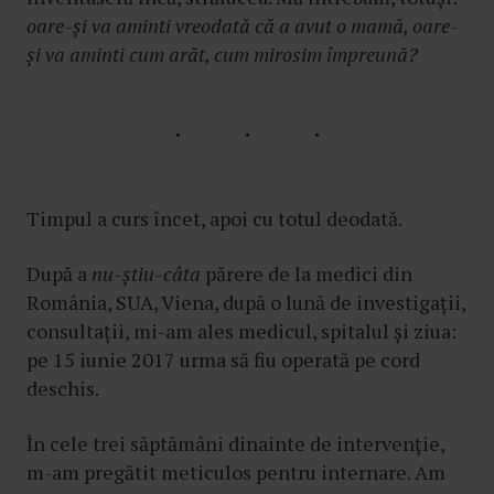
oare-și va aminti vreodată că a avut o mamă, oare-
și va aminti cum arăt, cum mirosim împreună?
Timpul a curs încet, apoi cu totul deodată.
După a
nu-știu-câta
părere de la medici din
România, SUA, Viena, după o lună de investigații,
consultații, mi-am ales medicul, spitalul și ziua:
pe 15 iunie 2017 urma să fiu operată pe cord
deschis.
În cele trei săptămâni dinainte de intervenție,
m-am pregătit meticulos pentru internare. Am