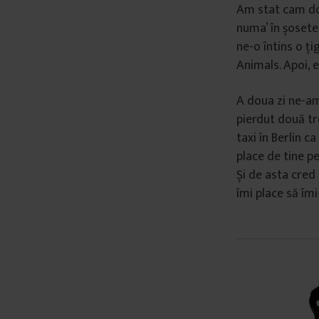
Am stat cam dou
â
numa’ în șosete
n
ne-o întins o ți
t
Animals. Apoi, 
u
l
A doua zi ne-am
u
pierdut două tr
i
taxi în Berlin c
place de tine pen
Și de asta cred
îmi place să îmi