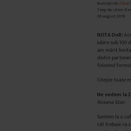
Ilustrații de
Zâna P
Timp de citire: 8 
28 august 2019
NOTA DoR:
Ace
iubire sub 100 
am mărit limita
dintre parteneri
folosind formul
Citește toate m
Ne vedem la 2
Roxana Stan
Suntem la o caf
cât trebuie ca 