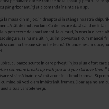
vedea pe pahare dârele rămase de la spălat și pentru că propr
u păr grizonant, îți știe comanda înainte să o spui.
ă la masa din mijloc, în dreapta și în stânga noastră chipurile
nt. Atât de mult vorbim. Ca de fiecare dată când ne întâlni
 la o petrecere de apartament, la cursuri, în oraș la o bere alb
esc singură, să nu mă uit în jur. Îmi povestești cum mâncai fri
ok și cum nu trebuie să-mi fie teamă. Oriunde ne-am duce, nu
i.
bire, cu pauze scurte în care privești în jos și un oftat care
 when someone breaks up with you and you still love them
.”
ișare strânsă înainte să mă arunc în ultimul tramvai. Și prom
ză cu mine, să vezi c-am îmbătrânit frumos. Doar așa ne-am c
nul altuia vârstele vieții.