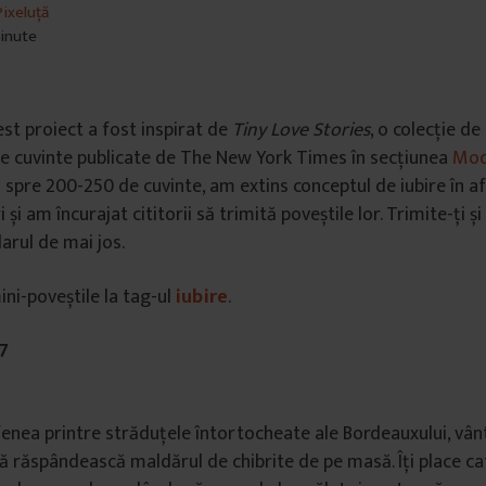
ixeluță
minute
st proiect a fost inspirat de
Tiny Love Stories
, o colecție de
de cuvinte publicate de The New York Times în secțiunea
Mod
 spre 200-250 de cuvinte, am extins conceptul de iubire în afa
 și am încurajat cititorii să trimită poveștile lor. Trimite-ți ș
arul de mai jos.
ini-poveștile la tag-ul
iubire
.
7
enea printre străduțele întortocheate ale Bordeauxului, vân
să răspândească maldărul de chibrite de pe masă. Îți place c