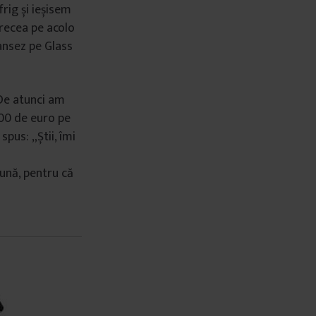
rig și ieșisem
trecea pe acolo
dansez pe Glass
 De atunci am
100 de euro pe
spus: „Știi, îmi
eună, pentru că