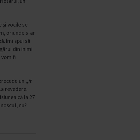
ietarul, un
 și vocile se
m, oriunde s-ar
ă. Îmi spui să
gărui din inimi
 vom fi
 precede un „
it
 La revedere.
isiunea că la 27
unoscut, nu?