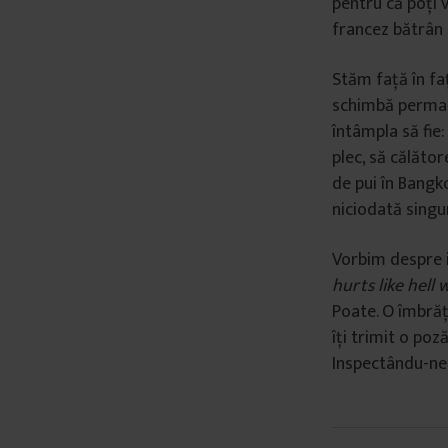
pentru că poți 
francez bătrân c
Stăm față în faț
schimbă permane
întâmpla să fie:
plec, să călător
de pui în Bangk
niciodată singur
Vorbim despre iu
hurts like hell
Poate. O îmbrăț
îți trimit o po
Inspectându-ne u