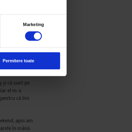
rata mea mamă,
ă face asta, iar
u mi-a lipsit și
Marketing
Permitere toate
 și că sunt pe
 iar el m-a
 pentru că îmi
weekend, apoi am
harele în mână.