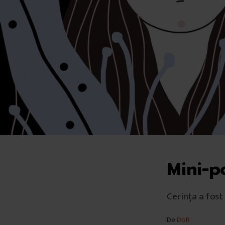
Mini-po
Cerința a fost 
De
DoR