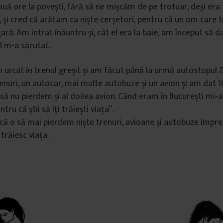
ă ore la povești, fără să ne mișcăm de pe trotuar, deși era f
, și cred că arătam ca niște cerșetori, pentru că un om care 
gară. Am intrat înăuntru și, cât el era la baie, am început să 
el m-a sărutat.
 urcat în trenul greșit și am făcut până la urmă autostopul.
enuri, un autocar, mai multe autobuze și un avion și am dat 
a să nu pierdem și al doilea avion. Când eram în București mi-a 
tru că știi să îți trăiești viața”.
 că o să mai pierdem niște trenuri, avioane și autobuze împr
 trăiesc viața.