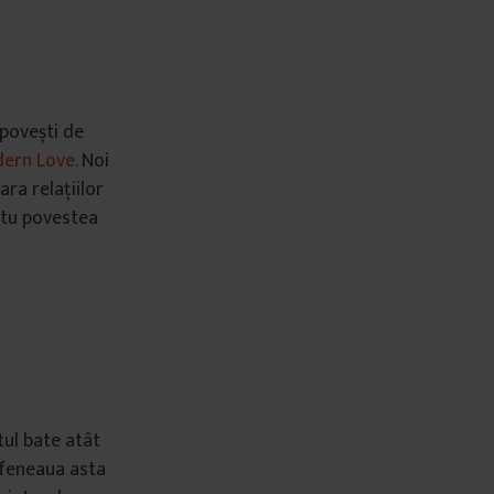
 povești de
ern Love
. Noi
ra relațiilor
i tu povestea
tul bate atât
afeneaua asta