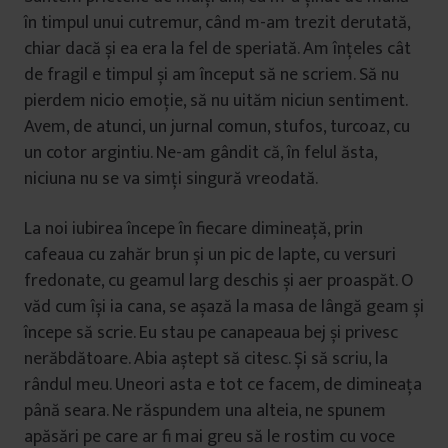
în timpul unui cutremur, când m-am trezit derutată,
chiar dacă și ea era la fel de speriată. Am înțeles cât
de fragil e timpul și am început să ne scriem. Să nu
pierdem nicio emoție, să nu uităm niciun sentiment.
Avem, de atunci, un jurnal comun, stufos, turcoaz, cu
un cotor argintiu. Ne-am gândit că, în felul ăsta,
niciuna nu se va simți singură vreodată.
La noi iubirea începe în fiecare dimineață, prin
cafeaua cu zahăr brun și un pic de lapte, cu versuri
fredonate, cu geamul larg deschis și aer proaspăt. O
văd cum își ia cana, se așază la masa de lângă geam și
începe să scrie. Eu stau pe canapeaua bej și privesc
nerăbdătoare. Abia aștept să citesc. Și să scriu, la
rândul meu. Uneori asta e tot ce facem, de dimineața
până seara. Ne răspundem una alteia, ne spunem
apăsări pe care ar fi mai greu să le rostim cu voce