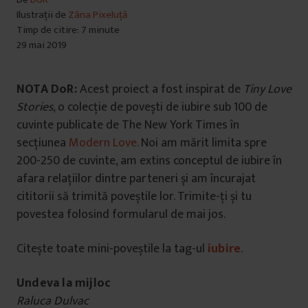
Ilustrații de
Zâna Pixeluță
Timp de citire: 7 minute
29 mai 2019
NOTA DoR:
Acest proiect a fost inspirat de
Tiny Love
Stories
, o colecție de povești de iubire sub 100 de
cuvinte publicate de The New York Times în
secțiunea
Modern Love
. Noi am mărit limita spre
200-250 de cuvinte, am extins conceptul de iubire în
afara relațiilor dintre parteneri și am încurajat
cititorii să trimită poveștile lor. Trimite-ți și tu
povestea folosind formularul de mai jos.
Citește toate mini-poveștile la tag-ul
iubire
.
Undeva la mijloc
Raluca Dulvac