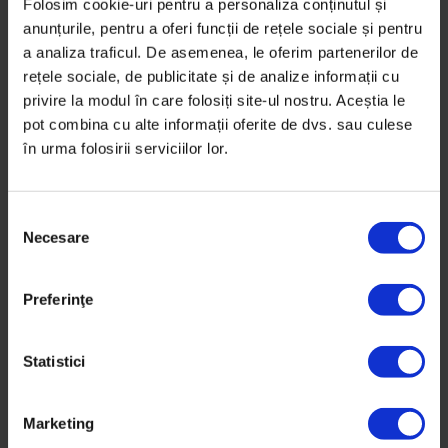
Folosim cookie-uri pentru a personaliza conținutul și
anunțurile, pentru a oferi funcții de rețele sociale și pentru
Ne vedem ieri
a analiza traficul. De asemenea, le oferim partenerilor de
Miruna Gabor
rețele sociale, de publicitate și de analize informații cu
privire la modul în care folosiți site-ul nostru. Aceștia le
Mi-e frică să nu uit cum arăți. Așa că mă mai uit la
pot combina cu alte informații oferite de dvs. sau culese
tine doar puțin. Mă uit la ochii tăi curați ca ziua și la
în urma folosirii serviciilor lor.
colțurile gurii ce se iau la întrecere spre urechi. Știi să
citești fețe. Ai mereu ascuns în buzunarul secret de
S
lângă piept un pansament, ca să nu-și bată cineva joc
Necesare
e
de coasta ta preferată.
l
e
Te trezești din somn când îți vine o idee nouă de
Preferinţe
c
împăturat senzații. Te antrenezi zilnic să nu rămâi în
ț
urmă la săritul cu inima din piept. Îți încrețești părul
i
Statistici
cu creioane neascuțite și poți să strănuți fără să faci
a
zgomot.
c
Marketing
o