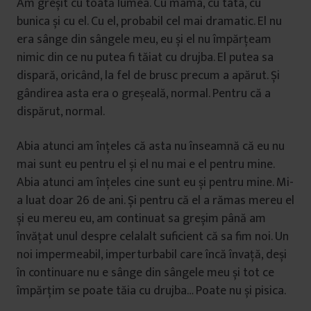
Am greșit cu toată lumea. Cu mama, cu tata, cu
bunica și cu el. Cu el, probabil cel mai dramatic. El nu
era sânge din sângele meu, eu și el nu împărțeam
nimic din ce nu putea fi tăiat cu drujba. El putea sa
dispară, oricând, la fel de brusc precum a apărut. Și
gândirea asta era o greșeală, normal. Pentru că a
dispărut, normal.
Abia atunci am înțeles că asta nu înseamnă că eu nu
mai sunt eu pentru el și el nu mai e el pentru mine.
Abia atunci am înțeles cine sunt eu și pentru mine. Mi-
a luat doar 26 de ani. Și pentru că el a rămas mereu el
și eu mereu eu, am continuat sa greșim până am
învățat unul despre celalalt suficient că sa fim noi. Un
noi impermeabil, imperturbabil care încă învață, deși
în continuare nu e sânge din sângele meu și tot ce
împărțim se poate tăia cu drujba… Poate nu și pisica.