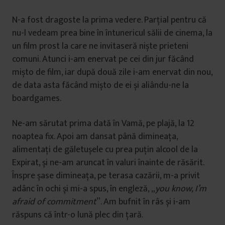
N-a fost dragoste la prima vedere. Parțial pentru că
nu-l vedeam prea bine în întunericul sălii de cinema, la
un film prost la care ne invitaseră niște prieteni
comuni. Atunci i-am enervat pe cei din jur făcând
mișto de film, iar după două zile i-am enervat din nou,
de data asta făcând mișto de ei și aliându-ne la
boardgames.
Ne-am sărutat prima dată în Vamă, pe plajă, la 12
noaptea fix. Apoi am dansat până dimineața,
alimentați de găletușele cu prea puțin alcool de la
Expirat, și ne-am aruncat în valuri înainte de răsărit.
Înspre șase dimineața, pe terasa cazării, m-a privit
adânc în ochi și mi-a spus, în engleză, „
you know, I’m
afraid of commitment
”. Am bufnit în râs și i-am
răspuns că într-o lună plec din țară.