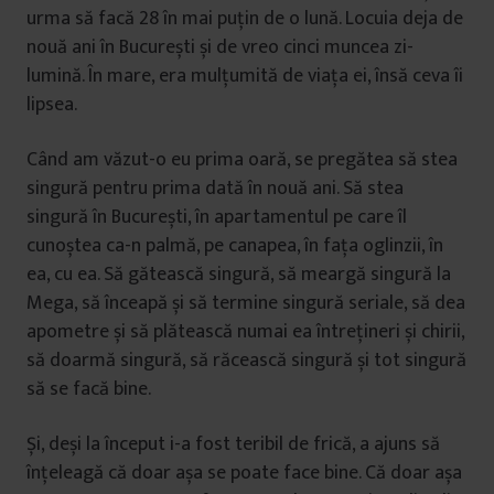
urma să facă 28 în mai puțin de o lună. Locuia deja de
nouă ani în București și de vreo cinci muncea zi-
lumină. În mare, era mulțumită de viața ei, însă ceva îi
lipsea.
Când am văzut-o eu prima oară, se pregătea să stea
singură pentru prima dată în nouă ani. Să stea
singură în București, în apartamentul pe care îl
cunoștea ca-n palmă, pe canapea, în fața oglinzii, în
ea, cu ea. Să gătească singură, să meargă singură la
Mega, să înceapă și să termine singură seriale, să dea
apometre și să plătească numai ea întrețineri și chirii,
să doarmă singură, să răcească singură și tot singură
să se facă bine.
Și, deși la început i-a fost teribil de frică, a ajuns să
înțeleagă că doar așa se poate face bine. Că doar așa