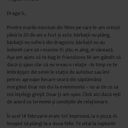
Draga G.,
Printre marile minciuni din filme pe care le-am crezut
până la 20 de ani a fost și asta: bărbații nu plâng,
bărbații nu suferă din dragoste, bărbații nu au
îndoieli care să-i macine. Ei știu, ei aleg, ei vânează.
Așa am ajuns să te bag în
friendzone
. M-am gândit că
dacă-ți spun clar că nu vreau o relație –în timp ce te
îmbrățișez din senin în stația de autobuz sau îmi
petrec aproape fiecare seară din săptămână
mergând doar noi doi la evenimente – nu ai de ce sa
mă înțelegi greșit. Doar ți-am spus. Click aici dacă ești
de acord cu termenii și condițiile de relaționare.
În acel 14 februarie eram tot împreună, la o pizza. Ai
început să plângi la a doua felie. Te uitai la cuplurile