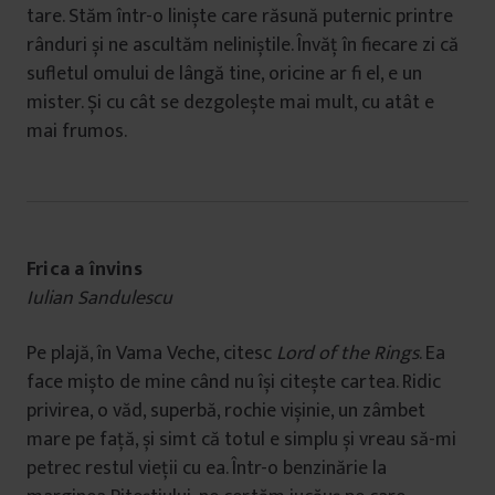
tare. Stăm într-o liniște care răsună puternic printre
rânduri și ne ascultăm neliniștile. Învăț în fiecare zi că
sufletul omului de lângă tine, oricine ar fi el, e un
mister. Și cu cât se dezgolește mai mult, cu atât e
mai frumos.
Frica a învins
Iulian Sandulescu
Pe plajă, în Vama Veche, citesc
Lord of the Rings
. Ea
face mișto de mine când nu își citește cartea. Ridic
privirea, o văd, superbă, rochie vișinie, un zâmbet
mare pe față, și simt că totul e simplu și vreau să-mi
petrec restul vieții cu ea. Într-o benzinărie la