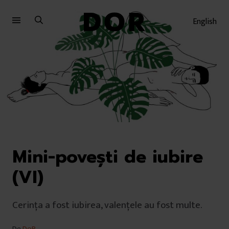
Sari
Sari
la
la
English
meniu
conținut
Mini-povești de iubire
(VI)
Cerința a fost iubirea, valențele au fost multe.
De
DoR