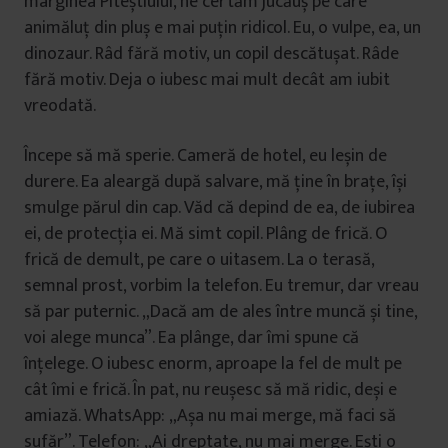
marginea Piteștiului, ne certăm jucăuș pe care
animăluț din pluș e mai puțin ridicol. Eu, o vulpe, ea, un
dinozaur. Râd fără motiv, un copil descătușat. Râde
fără motiv. Deja o iubesc mai mult decât am iubit
vreodată.
Începe să mă sperie. Cameră de hotel, eu leșin de
durere. Ea aleargă după salvare, mă ține în brațe, își
smulge părul din cap. Văd că depind de ea, de iubirea
ei, de protecția ei. Mă simt copil. Plâng de frică. O
frică de demult, pe care o uitasem. La o terasă,
semnal prost, vorbim la telefon. Eu tremur, dar vreau
să par puternic. „Dacă am de ales între muncă și tine,
voi alege munca”. Ea plânge, dar îmi spune că
înțelege. O iubesc enorm, aproape la fel de mult pe
cât îmi e frică. În pat, nu reușesc să mă ridic, deși e
amiază. WhatsApp: „Așa nu mai merge, mă faci să
sufăr”. Telefon: „Ai dreptate, nu mai merge. Ești o