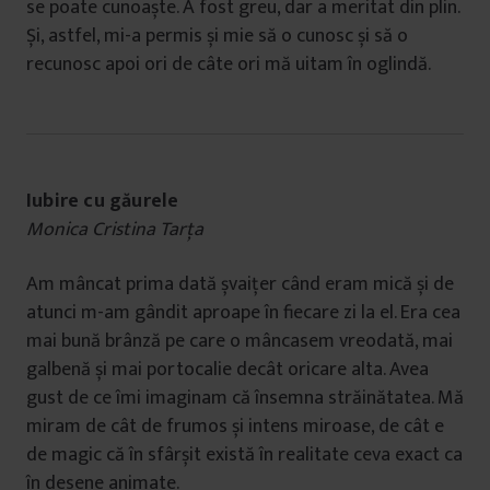
se poate cunoaște. A fost greu, dar a meritat din plin.
Și, astfel, mi-a permis și mie să o cunosc și să o
recunosc apoi ori de câte ori mă uitam în oglindă.
Iubire cu găurele
Monica Cristina Tarța
Am mâncat prima dată șvaițer când eram mică și de
atunci m-am gândit aproape în fiecare zi la el. Era cea
mai bună brânză pe care o mâncasem vreodată, mai
galbenă și mai portocalie decât oricare alta. Avea
gust de ce îmi imaginam că însemna străinătatea. Mă
miram de cât de frumos și intens miroase, de cât e
de magic că în sfârșit există în realitate ceva exact ca
în desene animate.