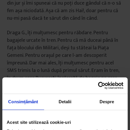
din jur și îmi spuneai că nu poți duce gândul că n-o să
fim așa niciodată. Așa că am zis Hai!, doar pentru că
nu-mi pasă dacă te sărut din când în când.
Draga G., îți mulțumesc pentru răbdare. Pentru
bagajele urcate în tren. Pentru că mă duceai până în
fața blocului din Militari, deși tu stăteai la Piața
Gemeni. Pentru orașul pe care l-am descoperit
împreună. Dar mai ales, îți mulțumesc pentru acel
SMS trimis la o lună după primul sărut. Eram în tren,
în drum spre București, încărcată de bagaje pe care
urma să mă ajuți să le car. „De data asta nu va mai fi
nimeni în gară. Nu mă suna, n-o să răspund. Adio”.
Consimțământ
Detalii
Despre
Ne-ai salvat.
Acest site utilizează cookie-uri