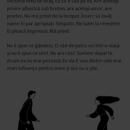
sectorul meu de oraș, ca să o văd pe ea. Are aceeași
privire albastră sub breton, are același umor, are
prieten. Nu mă prind de la început. Încerc să învăț
nume. Ei par apropiați. Simpatic. Ne luăm la revedere.
Ei pleacă împreună. Mă prind.
Nu îi spun ce gândesc. O văd de patru ori într-o viață
și nu îi spun ce simt. Nu are rost. Suntem departe.
Acum ea nu mai pozează. Eu da. E una dintre cele mai
mari influențe pentru mine și nici nu o știe.