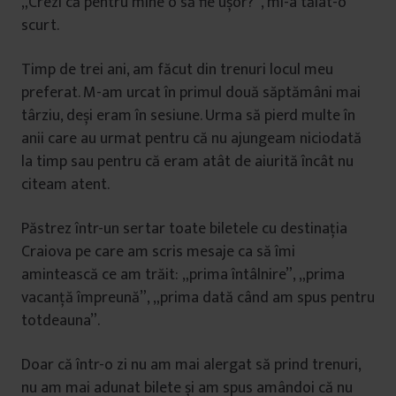
„Crezi că pentru mine o să fie ușor?”, mi-a tăiat-o
scurt.
Timp de trei ani, am făcut din trenuri locul meu
preferat. M-am urcat în primul două săptămâni mai
târziu, deși eram în sesiune. Urma să pierd multe în
anii care au urmat pentru că nu ajungeam niciodată
la timp sau pentru că eram atât de aiurită încât nu
citeam atent.
Păstrez într-un sertar toate biletele cu destinația
Craiova pe care am scris mesaje ca să îmi
amintească ce am trăit: „prima întâlnire”, „prima
vacanță împreună”, „prima dată când am spus pentru
totdeauna”.
Doar că într-o zi nu am mai alergat să prind trenuri,
nu am mai adunat bilete și am spus amândoi că nu