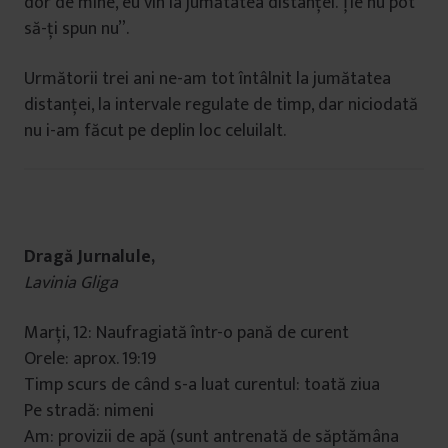
dor de mine, eu vin la jumătatea distanței. Ție nu pot
să-ți spun nu”.
Următorii trei ani ne-am tot întâlnit la jumătatea
distanței, la intervale regulate de timp, dar niciodată
nu i-am făcut pe deplin loc celuilalt.
Dragă Jurnalule,
Lavinia Gliga
Marți, 12: Naufragiată într-o pană de curent
Orele: aprox. 19:19
Timp scurs de când s-a luat curentul: toată ziua
Pe stradă: nimeni
Am: provizii de apă (sunt antrenată de săptămâna