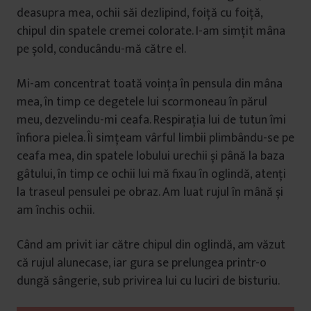
deasupra mea, ochii săi dezlipind, foiță cu foiță,
chipul din spatele cremei colorate. I-am simțit mâna
pe șold, conducându-mă către el.
Mi-am concentrat toată voința în pensula din mâna
mea, în timp ce degetele lui scormoneau în părul
meu, dezvelindu-mi ceafa. Respirația lui de tutun îmi
înfiora pielea. Îi simțeam vârful limbii plimbându-se pe
ceafa mea, din spatele lobului urechii și până la baza
gâtului, în timp ce ochii lui mă fixau în oglindă, atenți
la traseul pensulei pe obraz. Am luat rujul în mână și
am închis ochii.
Când am privit iar către chipul din oglindă, am văzut
că rujul alunecase, iar gura se prelungea printr-o
dungă sângerie, sub privirea lui cu luciri de bisturiu.