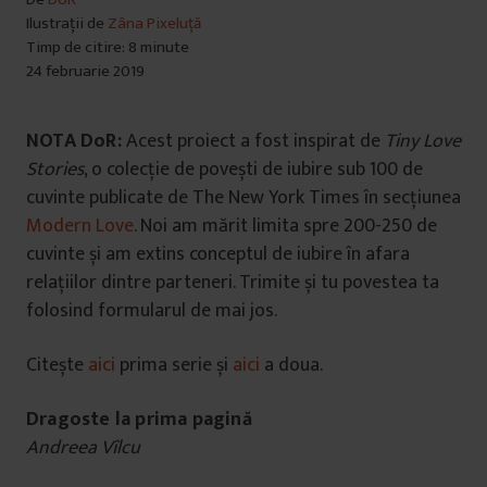
Ilustrații de
Zâna Pixeluță
Timp de citire: 8 minute
24 februarie 2019
NOTA DoR:
Acest proiect a fost inspirat de
Tiny Love
Stories
, o colecție de povești de iubire sub 100 de
cuvinte publicate de The New York Times în secțiunea
Modern Love
. Noi am mărit limita spre 200-250 de
cuvinte și am extins conceptul de iubire în afara
relațiilor dintre parteneri. Trimite și tu povestea ta
folosind formularul de mai jos.
Citește
aici
prima serie și
aici
a doua.
Dragoste la prima pagină
Andreea Vîlcu