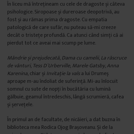
În liceu mă întrețineam cu cele de dragoste și câteva
psihologice. Siropoase și dureroase deopotrivă, au
fost și au rămas prima dragoste. Cu empatia
patologică de care sufăr, nu puteau să-mi creeze
decât o tristețe profundă. Ca atunci când simți că ai
pierdut tot ce aveai mai scump pe lume.
Mândrie și prejudecată
,
Dama cu camelii
,
La răscruce
de vânturi
,
Tess D`Urberville
,
Marele Gatsby
,
Anna
Karenina
, chiar și
Invitație la vals
a lui Drumeș
aproape m-au îndoliat de suferință. Mi-au înlocuit
somnul cu sute de nopți în bucătăria cu lumină
gălbuie, geamul întredeschis, lângă scrumieră, cafea
și șervețele.
În primul an de facultate, de nicăieri, a dat buzna în
biblioteca mea Rodica Ojog Brașoveanu. Și de la