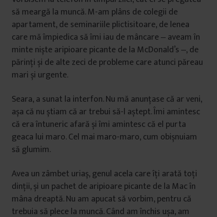
să meargă la muncă. M-am plâns de colegii de
apartament, de seminariile plictisitoare, de lenea
care mă împiedica să îmi iau de mâncare ‒ aveam în
minte niște aripioare picante de la McDonald’s ‒, de
părinți și de alte zeci de probleme care atunci păreau
mari și urgente.
Seara, a sunat la interfon. Nu mă anunțase că ar veni,
așa că nu știam că ar trebui să-l aștept. Îmi amintesc
că era întuneric afară și îmi amintesc că el purta
geaca lui maro. Cel mai maro-maro, cum obișnuiam
să glumim.
Avea un zâmbet uriaș, genul acela care îți arată toți
dinții, și un pachet de aripioare picante de la Mac în
mâna dreaptă. Nu am apucat să vorbim, pentru că
trebuia să plece la muncă. Când am închis ușa, am