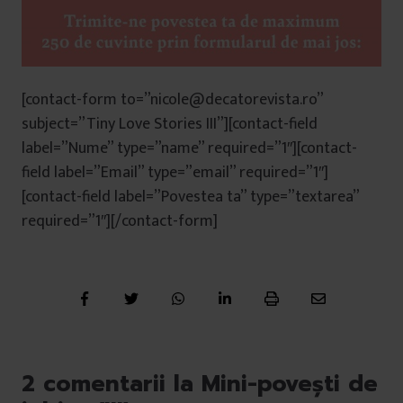
[contact-form to=”nicole@decatorevista.ro”
subject=”Tiny Love Stories III”][contact-field
label=”Nume” type=”name” required=”1″][contact-
field label=”Email” type=”email” required=”1″]
[contact-field label=”Povestea ta” type=”textarea”
required=”1″][/contact-form]
2 comentarii la Mini-povești de