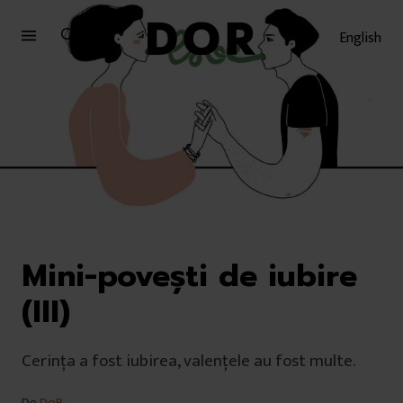
Sari
Sari
la
la
English
meniu
conținut
Mini-povești de iubire
(III)
Cerința a fost iubirea, valențele au fost multe.
De
DoR