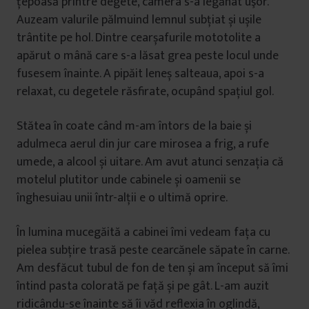
țepoasă printre degete, camera s-a legănat uşor.
Auzeam valurile pălmuind lemnul subțiat și ușile
trântite pe hol. Dintre cearșafurile mototolite a
apărut o mână care s-a lăsat grea peste locul unde
fusesem înainte. A pipăit leneș salteaua, apoi s-a
relaxat, cu degetele răsfirate, ocupând spațiul gol.
Stătea în coate când m-am întors de la baie și
adulmeca aerul din jur care mirosea a frig, a rufe
umede, a alcool și uitare. Am avut atunci senzația că
motelul plutitor unde cabinele și oamenii se
înghesuiau unii într-alții e o ultimă oprire.
În lumina mucegăită a cabinei îmi vedeam fața cu
pielea subțire trasă peste cearcănele săpate în carne.
Am desfăcut tubul de fon de ten și am început să îmi
întind pasta colorată pe față și pe gât. L-am auzit
ridicându-se înainte să îi văd reflexia în oglindă,