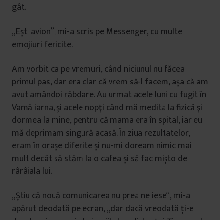
gât.
„Ești avion”, mi-a scris pe Messenger, cu multe
emojiuri fericite.
Am vorbit ca pe vremuri, când niciunul nu făcea
primul pas, dar era clar că vrem să-l facem, așa că am
avut amândoi răbdare. Au urmat acele luni cu fugit în
Vamă iarna, și acele nopți când mă medita la fizică și
dormea la mine, pentru că mama era în spital, iar eu
mă deprimam singură acasă. În ziua rezultatelor,
eram în orașe diferite și nu-mi doream nimic mai
mult decât să stăm la o cafea și să fac mișto de
rârâiala lui.
„Știu că nouă comunicarea nu prea ne iese”, mi-a
apărut deodată pe ecran, „dar dacă vreodată ți-e