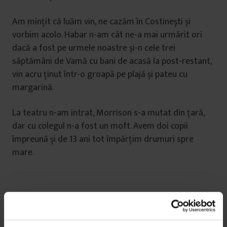
Am mințit că luăm vin, ne cazăm în Costinești și
vorbim acolo. Habar n-am cât ne-a mai urmărit ori
dacă a fost pe urmele noastre și-n cele trei
săptămâni de Vamă cu bani de acasă la post-restant,
vin acru ținut într-o groapă pe plajă și pateu cu
margarină.
La teatru n-am intrat, Morrison s-a mutat din țară,
dar cu colegul n-a fost un moft. Avem doi copii
împreună și de 13 ani tot împărțim drumuri spre
mare.
Prinț blond – Prințesă brunetă