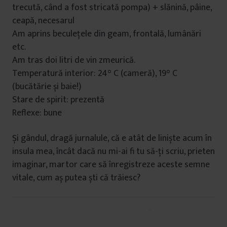
trecută, când a fost stricată pompa) + slănină, pâine,
ceapă, necesarul
Am aprins beculețele din geam, frontală, lumânări
etc.
Am tras doi litri de vin zmeurică.
Temperatură interior: 24° C (cameră), 19° C
(bucătărie și baie!)
Stare de spirit: prezentă
Reflexe: bune
Și gândul, dragă jurnalule, că e atât de liniște acum în
insula mea, încât dacă nu mi-ai fi tu să-ți scriu, prieten
imaginar, martor care să înregistreze aceste semne
vitale, cum aș putea ști că trăiesc?