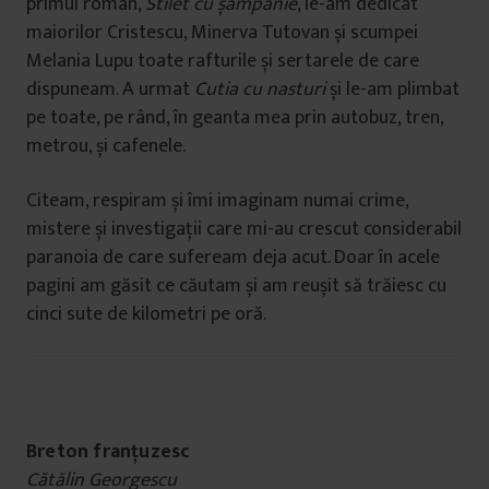
primul roman,
Stilet cu șampanie
, le-am dedicat
maiorilor Cristescu, Minerva Tutovan și scumpei
Melania Lupu toate rafturile și sertarele de care
dispuneam. A urmat
Cutia cu nasturi
și le-am plimbat
pe toate, pe rând, în geanta mea prin autobuz, tren,
metrou, și cafenele.
Citeam, respiram și îmi imaginam numai crime,
mistere și investigații care mi-au crescut considerabil
paranoia de care sufeream deja acut. Doar în acele
pagini am găsit ce căutam și am reușit să trăiesc cu
cinci sute de kilometri pe oră.
Breton franțuzesc
Cătălin Georgescu