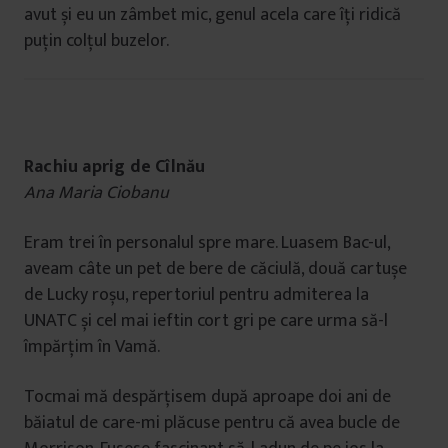
avut și eu un zâmbet mic, genul acela care îți ridică
puțin colțul buzelor.
Rachiu aprig de Cîlnău
Ana Maria Ciobanu
Eram trei în personalul spre mare. Luasem Bac-ul,
aveam câte un pet de bere de căciulă, două cartușe
de Lucky roșu, repertoriul pentru admiterea la
UNATC și cel mai ieftin cort gri pe care urma să-l
împărțim în Vamă.
Tocmai mă despărțisem după aproape doi ani de
băiatul de care-mi plăcuse pentru că avea bucle de