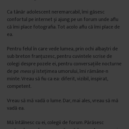
Ca tânăr adolescent neremarcabil, îmi găsesc
confortul pe internet și ajung pe un forum unde aflu
că îmi place fotografia. Tot acolo aflu că îmi place de
ea.
Pentru felul în care vede lumea, prin ochi albaștri de
sub breton franțuzesc, pentru cuvintele scrise de
colegi despre pozele ei, pentru conversațiile nocturne
de pe
mess
și istețimea umorului, îmi rămâne-n
minte. Vreau să fiu ca ea: diferit, vizibil, inspirat,
competent.
Vreau să mă vadă o lume. Dar, mai ales, vreau să mă
vadă ea.
Mă întâlnesc cu ei, colegii de forum. Părăsesc