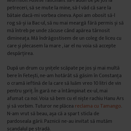
Morrison. Fusese fascinant să-l adun de pe jos la
petreceri, să se mute la mine, să-l văd că sare la
bătaie dacă-mi vorbea cineva. Apoi am obosit să-l
rog să-și ia Bac-ul, să nu mai meargă fără permis și să
mă întreb pe unde zăcuse când apărea târnosit
dimineața. Mă îndrăgostisem de un coleg de liceu cu
care și plecasem la mare , iar el nu voia să accepte
despărțirea.
După un drum cu șnițele scăpate pe jos şi mai multă
bere în Fetești, ne-am hotărât să găsim în Constanța
o cramă ieftină de la care să luăm vreo 10 litri de vin
pentru șpriț. În gară ne-a întâmpinat ex-ul, mai
afumat ca noi. Voia să bem cu el niște rachiu Hanu Ars
și să vorbim. Tuturor ne plăcea
reclama cu Tamango
.
N-am vrut să beau, așa că a spart sticla de
pardoseala gării. Paznicii ne-au invitat să mutăm
scandalul pe stradă.