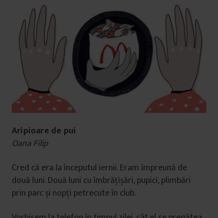
Aripioare de pui
Oana Filip
Cred că era la începutul iernii. Eram împreună de
două luni. Două luni cu îmbrățișări, pupici, plimbări
prin parc și nopți petrecute în club.
Vorbisem la telefon în timpul zilei, cât el se pregătea