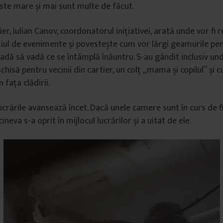
 este mare și mai sunt multe de făcut.
ier, Iulian Canov, coordonatorul inițiativei, arată unde vor fi r
țiul de evenimente și povestește cum vor lărgi geamurile pe
radă să vadă ce se întâmplă înăuntru. S-au gândit inclusiv u
chisă pentru vecinii din cartier, un colț „mama și copilul” ș
 fața clădirii.
ucrările avansează încet. Dacă unele camere sunt în curs de fi
ineva s-a oprit în mijlocul lucrărilor și a uitat de ele.