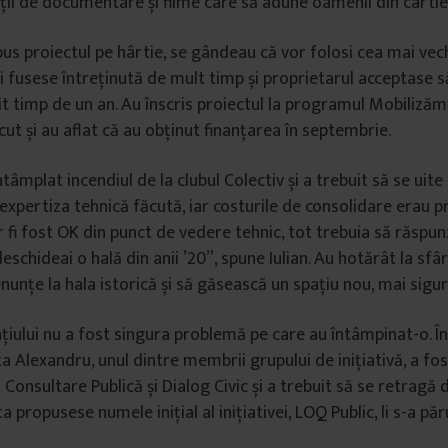
cții de documentare și filme care să adune oamenii din cartie
 pus proiectul pe hârtie, se gândeau că vor folosi cea mai vec
 fusese întreținută de mult timp și proprietarul acceptase să
it timp de un an. Au înscris proiectul la programul Mobilizăm
ut și au aflat că au obținut finanțarea în septembrie.
tâmplat incendiul de la clubul Colectiv și a trebuit să se uite
 expertiza tehnică făcută, iar costurile de consolidare erau p
 fi fost OK din punct de vedere tehnic, tot trebuia să răspunz
eschideai o hală din anii ’20”, spune Iulian. Au hotărât la sfâr
nunțe la hala istorică și să găsească un spațiu nou, mai sigur
iului nu a fost singura problemă pe care au întâmpinat-o. În
ta Alexandru, unul dintre membrii grupului de inițiativă, a fo
Consultare Publică și Dialog Civic și a trebuit să se retragă d
a propusese numele inițial al inițiativei, LOQ Public, li s-a p