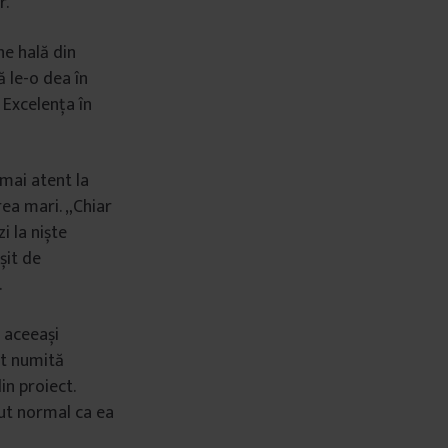
r.
he hală din
 le-o dea în
 Excelența în
 mai atent la
rea mari. „Chiar
i la niște
șit de
.
 aceeași
st numită
in proiect.
ărut normal ca ea