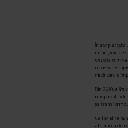
În aer plutește 
de ani, mic de s
descrie cum va 
cu resurse supe
mică care a împi
Din 2010, alătur
complexul Indus
să transforme z
Ce fac ei se nu
atribuirea de ro