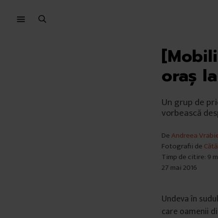
Sari
Sari
la
la
meniu
conținut
[Mobil
oraș la
Un grup de pri
vorbească desp
De
Andreea Vrabi
Fotografii de
Cătă
Timp de citire: 9 
27 mai 2016
Undeva în sudul
care oamenii di