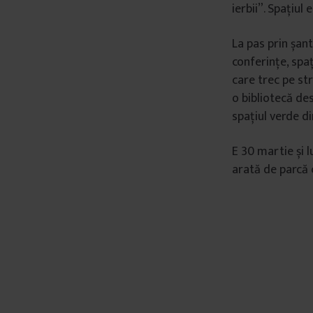
ierbii”. Spațiul
La pas prin șant
conferințe, spa
care trec pe st
o bibliotecă des
spațiul verde din
E 30 martie și l
arată de parcă c