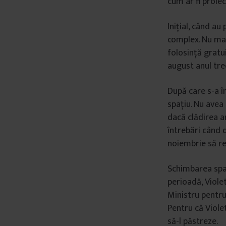
cum ar fi proie
Inițial, când au
complex. Nu mai
folosință gratu
august anul trec
După care s-a în
spațiu. Nu avea
dacă clădirea ar
întrebări când d
noiembrie să re
Schimbarea spaț
perioadă, Viole
Ministru pentru 
Pentru că Violet
să-l păstreze.