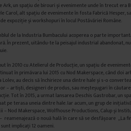
he Ark, un spațiu de birouri și evenimente unde în trecut era 
ele Carol, alt spațiu de evenimente în fosta Fabrică Hesper, s
de expoziție și workshopuri în locul Postăvăriei Române.
mblul de la Industria Bumbacului acoperea o parte important
ară. În prezent, uitându-te la peisajul industrial abandonat, nu 
uie.
put în 2010 cu Atelierul de Producție, un spațiu de evenimente
ntinuat în primăvara lui 2015 cu Nod Makerspace, când doi arhi
Lolev, au decis să închirieze una dintre hale și s-o convertea
or – artiști, designeri de produs, sau meșteșugari în căutare 
cție. Tot în 2015, a urmat lansarea Deschis Gastrobar, un sp
at pe terasa uneia dintre hale. Iar acum, un grup de inițiati
ii – Nod Makerspace, Wolfhouse Productions, Calup și Instit
 – reamenajează o nouă hală în care să se desfășoare „La firul
t sunt implicați 12 oameni.