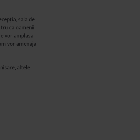
ecepția, sala de
ntru ca oamenii
nde vor amplasa
i cum vor amenaja
nisare, altele