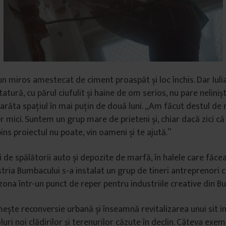
un miros amestecat de ciment proaspăt și loc închis. Dar Iulia
tatură, cu părul ciufulit și haine de om serios, nu pare nelinișt
arăta spațiul în mai puțin de două luni. „Am făcut destul de
r mici. Suntem un grup mare de prieteni și, chiar dacă zici c
ns proiectul nu poate, vin oameni și te ajută.”
i de spălătorii auto și depozite de marfă, în halele care făce
tria Bumbacului s-a instalat un grup de tineri antreprenori c
ona într-un punct de reper pentru industriile creative din Bu
mește reconversie urbană și înseamnă revitalizarea unui sit in
luri noi clădirilor și terenurilor căzute în declin. Câteva exe