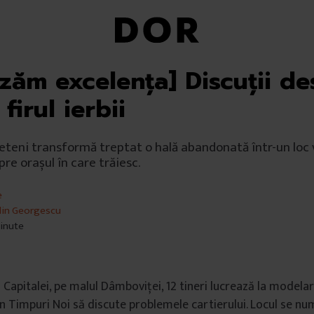
izăm excelența] Discuții d
 firul ierbii
eteni transformă treptat o hală abandonată într-un loc v
re orașul în care trăiesc.
e
lin Georgescu
minute
 Capitalei, pe malul Dâmboviței, 12 tineri lucrează la modelar
n Timpuri Noi să discute problemele cartierului. Locul se num