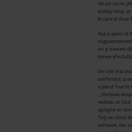
din jur nu ne șt
â
același timp, ar
n
în care ei doar
t
u
Așa a ajuns să f
l
neguvernamental
u
uri și oameni di
i
lumea afectată
De cele mai mul
conferințe, și n
a părut foarte t
„Vorbeau despre
vedeau ce face 
ajungea un secr
Toți au căzut d
serioase, dar ca