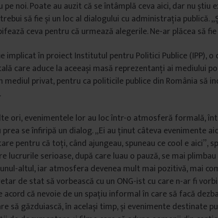
iu pe noi. Poate au auzit că se întâmplă ceva aici, dar nu știu e
 trebui să fie și un loc al dialogului cu administrația publică. „
 bifează ceva pentru că urmează alegerile. Ne-ar plăcea să fie
ie implicat în proiect Institutul pentru Politici Publice (IPP), o
ă care aduce la aceeași masă reprezentanți ai mediului poli
n mediul privat, pentru ca politicile publice din România să i
.
te ori, evenimentele lor au loc într-o atmosferă formală, înt
u prea se înfiripă un dialog. „Ei au ținut câteva evenimente aici 
are pentru că toți, când ajungeau, spuneau ce cool e aici”, sp
 lucrurile serioase, după care luau o pauză, se mai plimbau 
unul-altul, iar atmosfera devenea mult mai pozitivă, mai co
etar de stat să vorbească cu un ONG-ist cu care n-ar fi vorbi
e acord că nevoie de un spațiu informal în care să facă dezb
re să găzduiască, în același timp, și evenimente destinate pub