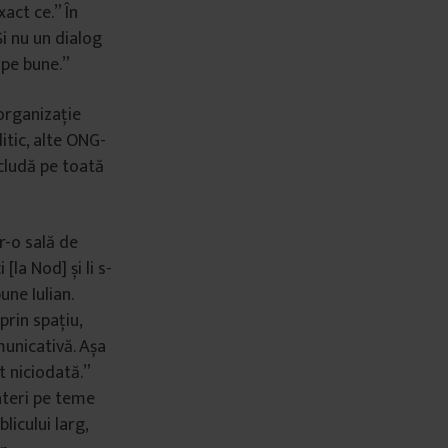
xact ce.” În
Și nu un dialog
 pe bune.”
 organizație
tic, alte ONG-
ncludă pe toată
r-o sală de
[la Nod] și li s-
une Iulian.
prin spațiu,
municativă. Așa
t niciodată.”
ateri pe teme
licului larg,