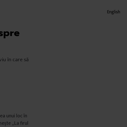
English
espre
iu în care să
ea unui loc în
ește „La firul