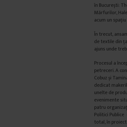
în București: T
Mărfurilor, Hal
acum un spațiu 
În trecut, ansa
de textile din ț
ajuns unde treb
Procesul a înce
petreceri. A co
Cobuz și Tamina 
dedicat makeril
unelte de produ
evenimente situ
patru organizaț
Politici Publice
total, în proiec