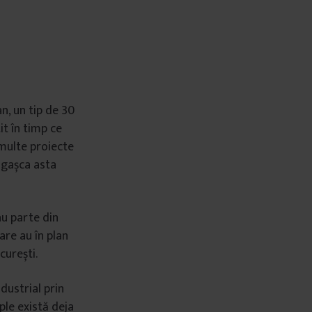
n, un tip de 30
it în timp ce
 multe proiecte
ă gașca asta
au parte din
are au în plan
curești.
dustrial prin
mple există deja