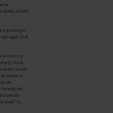
Bursa
au Make a Point,
ă a producției
ești sigur că ai
 artistice și
tecți, Florin
scă într-un loc
de atelier și
ațiu de
vă format din
utul pentru
 ierbii”. În