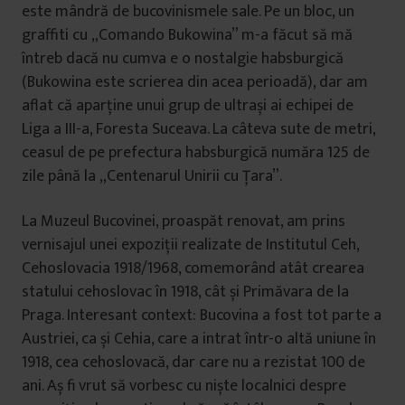
este mândră de bucovinismele sale. Pe un bloc, un
graffiti cu „Comando Bukowina” m-a făcut să mă
întreb dacă nu cumva e o nostalgie habsburgică
(Bukowina este scrierea din acea perioadă), dar am
aflat că aparține unui grup de ultrași ai echipei de
Liga a III-a, Foresta Suceava. La câteva sute de metri,
ceasul de pe prefectura habsburgică număra 125 de
zile până la „Centenarul Unirii cu Țara”.
La Muzeul Bucovinei, proaspăt renovat, am prins
vernisajul unei expoziții realizate de Institutul Ceh,
Cehoslovacia 1918/1968, comemorând atât crearea
statului cehoslovac în 1918, cât și Primăvara de la
Praga. Interesant context: Bucovina a fost tot parte a
Austriei, ca și Cehia, care a intrat într-o altă uniune în
1918, cea cehoslovacă, dar care nu a rezistat 100 de
ani. Aș fi vrut să vorbesc cu niște localnici despre