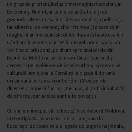
un grup de prieteni, inclusiv trei maghiari ardeleni, în
Bucovina și Neamț, și cum s-au arătat uluiți că
gospodăriile erau așa îngrijite, oamenii așa politicoși,
iar albastrul de Voroneț chiar frumos (se pare că în
maghiară ar fi o expresie deloc flatantă la adresa lui).
Când am început să lucrez în dezvoltare urbană, am
tot trecut prin zonă, pe drum spre proiectele din
Republica Moldova, iar cum am făcut în paralel și
cercetări pe probleme de istorie urbană și memorie
culturală, am ajuns la Cernăuți la o școală de vară
ucraineană pe tema frontierelor. (Moștenirile
diverselor imperii fac Iașii, Cernăuțiul și Chișinăul atât
de diferite, dar acelea sunt alte povești.)
Cu anii am început să reflectez în ce măsură Moldova,
stereotipizată și acuzată, de la Timișoara la
București, de toate relele legate de bugete naționale,