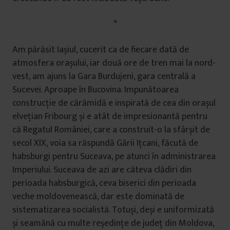
*
Am părăsit Iașiul, cucerit ca de fiecare dată de
atmosfera orașului, iar două ore de tren mai la nord-
vest, am ajuns la Gara Burdujeni, gara centrală a
Sucevei. Aproape în Bucovina. Impunătoarea
construcție de cărămidă e inspirată de cea din orașul
elvețian Fribourg și e atât de impresionantă pentru
că Regatul României, care a construit-o la sfârșit de
secol XIX, voia sa răspundă Gării Ițcani, făcută de
habsburgi pentru Suceava, pe atunci în administrarea
Imperiului. Suceava de azi are câteva clădiri din
perioada habsburgică, ceva biserici din perioada
veche moldovenească, dar este dominată de
sistematizarea socialistă. Totuși, deși e uniformizată
și seamănă cu multe reședințe de județ din Moldova,