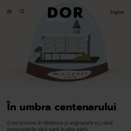
Sari
Sari
la
la
English
meniu
conținut
În umbra centenarului
O incursiune în Moldova și angoasele ei, când
preocupările țării sunt în alte părți.