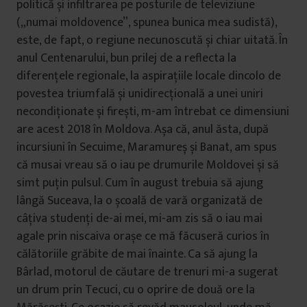
politică și infiltrarea pe posturile de televiziune
(„numai moldovence”, spunea bunica mea sudistă),
este, de fapt, o regiune necunoscută și chiar uitată. În
anul Centenarului, bun prilej de a reflecta la
diferențele regionale, la aspirațiile locale dincolo de
povestea triumfală și unidirecțională a unei uniri
necondiționate și firești, m-am întrebat ce dimensiuni
are acest 2018 în Moldova. Așa că, anul ăsta, după
incursiuni în Secuime, Maramureș și Banat, am spus
că musai vreau să o iau pe drumurile Moldovei și să
simt puțin pulsul. Cum în august trebuia să ajung
lângă Suceava, la o școală de vară organizată de
câțiva studenți de-ai mei, mi-am zis să o iau mai
agale prin niscaiva orașe ce mă făcuseră curios în
călătoriile grăbite de mai înainte. Ca să ajung la
Bârlad, motorul de căutare de trenuri mi-a sugerat
un drum prin Tecuci, cu o oprire de două ore la