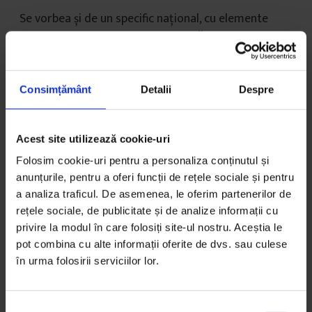
Se vorbea și de un specific național, cu elemente
decorative de „tradiție țărănească”, dar adesea
soluțiile erau similare de la un loc la altul. Ideea era
de a îmbrățișa creșterea demografică și de a da o
față demnă de noul socialism multilateral dezvoltat.
Consimțământ
Detalii
Despre
Ceea ce se demola era adesea descris ca vestigii ale
orașului burghez (mai ales în sud), dar și ca o
Acest site utilizează cookie-uri
eradicare a unui fond construit considerat
sărăcăcios, insalubru (mai ales în Moldova). Se
Folosim cookie-uri pentru a personaliza conținutul și
anunțurile, pentru a oferi funcții de rețele sociale și pentru
eliminau casele vechi, cu curte, centrele comerciale cu
a analiza traficul. De asemenea, le oferim partenerilor de
tipologia „evreiască”, casele cu prăvălii la stradă.
rețele sociale, de publicitate și de analize informații cu
Orașele Moldovei în 1980 pierduseră nu numai evreii
privire la modul în care folosiți site-ul nostru. Aceștia le
(care reprezentau prin 1930 mai mult de o treime din
pot combina cu alte informații oferite de dvs. sau culese
populația Bacăului, Botoșanilor sau Vasluiului), dar și
în urma folosirii serviciilor lor.
arhitectura asociată lor: casele negustorești,
sinagogile demolate sau ascunse după blocuri.
S