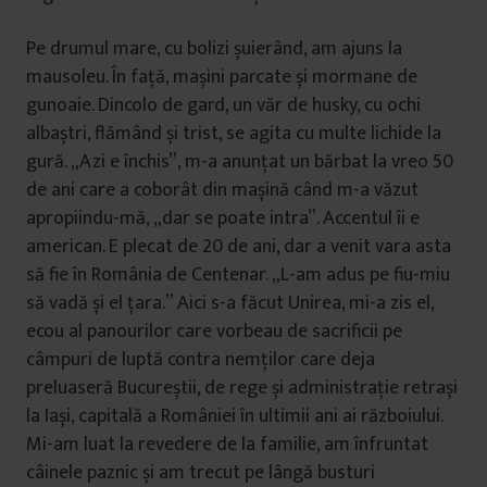
Pe drumul mare, cu bolizi șuierând, am ajuns la
mausoleu. În față, mașini parcate și mormane de
gunoaie. Dincolo de gard, un văr de husky, cu ochi
albaștri, flămând și trist, se agita cu multe lichide la
gură. „Azi e închis”, m-a anunțat un bărbat la vreo 50
de ani care a coborât din mașină când m-a văzut
apropiindu-mă, „dar se poate intra”. Accentul îi e
american. E plecat de 20 de ani, dar a venit vara asta
să fie în România de Centenar. „L-am adus pe fiu-miu
să vadă și el țara.” Aici s-a făcut Unirea, mi-a zis el,
ecou al panourilor care vorbeau de sacrificii pe
câmpuri de luptă contra nemților care deja
preluaseră Bucureștii, de rege și administrație retrași
la Iași, capitală a României în ultimii ani ai războiului.
Mi-am luat la revedere de la familie, am înfruntat
câinele paznic și am trecut pe lângă busturi