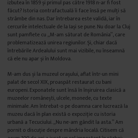
izbutea în 1859 și primul pas către 1918 n-ar fi fost
făcut? Istoria contrafactuală îi face însă pe mulți să
strâmbe din nas. Dar întrebarea este validă, iar în
cercurile intelectuale de la Iași se pune. Nu doar la Cluj
sunt pamflete cu „M-am săturat de România”, care
problematizează unirea regiunilor. Și, chiar dacă
întrebările Ardealului sunt mai vizibile, nu înseamnă
că ele nu apar și în Moldova.
M-am dus și la muzeul orașului, aflat într-un mini
palat de secol XIX, proaspăt restaurat cu bani
europeni. Exponatele sunt însă în înșiruirea clasică a
muzeelor românești, ulcele, monede, cu texte
minimale. Am întrebat-o pe doamna care lucrează la
muzeu dacă în plan există o expoziție cu istoria
urbană a Tecuciului. „Nu ne-am gândit la asta.” Am
pornit o discuție despre mândria locală. Citisem că