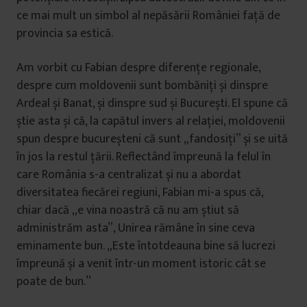
ce mai mult un simbol al nepăsării României față de
provincia sa estică.
Am vorbit cu Fabian despre diferențe regionale,
despre cum moldovenii sunt bombăniți și dinspre
Ardeal și Banat, și dinspre sud și București. El spune că
știe asta și că, la capătul invers al relației, moldovenii
spun despre bucureșteni că sunt „fandosiți” și se uită
în jos la restul țării. Reflectând împreună la felul în
care România s-a centralizat și nu a abordat
diversitatea fiecărei regiuni, Fabian mi-a spus că,
chiar dacă „e vina noastră că nu am știut să
administrăm asta”, Unirea rămâne în sine ceva
eminamente bun. „Este întotdeauna bine să lucrezi
împreună și a venit într-un moment istoric cât se
poate de bun.”