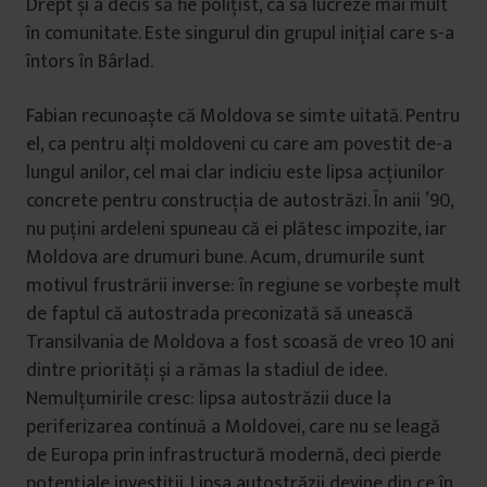
Drept și a decis să fie polițist, ca să lucreze mai mult
în comunitate. Este singurul din grupul inițial care s-a
întors în Bârlad.
Fabian recunoaște că Moldova se simte uitată. Pentru
el, ca pentru alți moldoveni cu care am povestit de-a
lungul anilor, cel mai clar indiciu este lipsa acțiunilor
concrete pentru construcția de autostrăzi. În anii ’90,
nu puțini ardeleni spuneau că ei plătesc impozite, iar
Moldova are drumuri bune. Acum, drumurile sunt
motivul frustrării inverse: în regiune se vorbește mult
de faptul că autostrada preconizată să unească
Transilvania de Moldova a fost scoasă de vreo 10 ani
dintre priorități și a rămas la stadiul de idee.
Nemulțumirile cresc: lipsa autostrăzii duce la
periferizarea continuă a Moldovei, care nu se leagă
de Europa prin infrastructură modernă, deci pierde
potențiale investiții. Lipsa autostrăzii devine din ce în