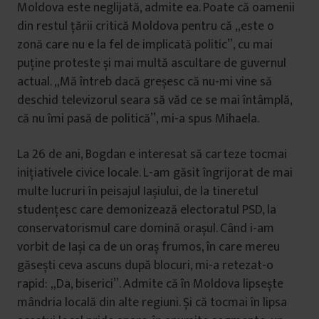
Moldova este neglijată, admite ea. Poate că oamenii
din restul țării critică Moldova pentru că „este o
zonă care nu e la fel de implicată politic”, cu mai
puține proteste și mai multă ascultare de guvernul
actual. „Mă întreb dacă greșesc că nu-mi vine să
deschid televizorul seara să văd ce se mai întâmplă,
că nu îmi pasă de politică”, mi-a spus Mihaela.
La 26 de ani, Bogdan e interesat să carteze tocmai
inițiativele civice locale. L-am găsit îngrijorat de mai
multe lucruri în peisajul Iașiului, de la tineretul
studențesc care demonizează electoratul PSD, la
conservatorismul care domină orașul. Când i-am
vorbit de Iași ca de un oraș frumos, în care mereu
găsești ceva ascuns după blocuri, mi-a retezat-o
rapid: „Da, biserici”. Admite că în Moldova lipsește
mândria locală din alte regiuni. Și că tocmai în lipsa