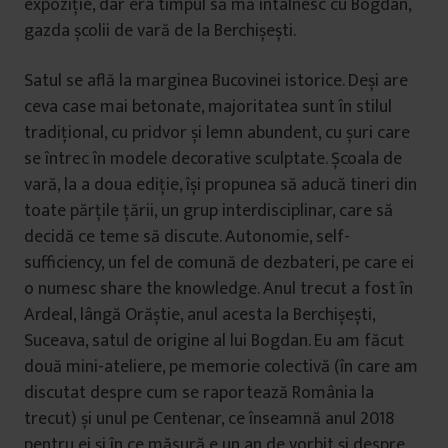
expoziție, dar era timpul să mă întâlnesc cu Bogdan,
gazda școlii de vară de la Berchișești.
Satul se află la marginea Bucovinei istorice. Deși are
ceva case mai betonate, majoritatea sunt în stilul
tradițional, cu pridvor și lemn abundent, cu șuri care
se întrec în modele decorative sculptate. Școala de
vară, la a doua ediție, își propunea să aducă tineri din
toate părțile țării, un grup interdisciplinar, care să
decidă ce teme să discute. Autonomie, self-
sufficiency, un fel de comună de dezbateri, pe care ei
o numesc share the knowledge. Anul trecut a fost în
Ardeal, lângă Orăștie, anul acesta la Berchișești,
Suceava, satul de origine al lui Bogdan. Eu am făcut
două mini-ateliere, pe memorie colectivă (în care am
discutat despre cum se raportează România la
trecut) și unul pe Centenar, ce înseamnă anul 2018
pentru ei și în ce măsură e un an de vorbit și despre