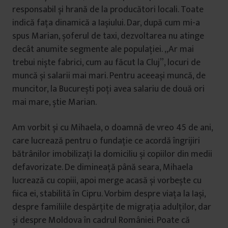
responsabil și hrană de la producători locali. Toate
indică fața dinamică a Iașiului. Dar, după cum mi-a
spus Marian, șoferul de taxi, dezvoltarea nu atinge
decât anumite segmente ale populației. „Ar mai
trebui niște fabrici, cum au făcut la Cluj”, locuri de
muncă și salarii mai mari. Pentru aceeași muncă, de
muncitor, la București poți avea salariu de două ori
mai mare, știe Marian.
Am vorbit și cu Mihaela, o doamnă de vreo 45 de ani,
care lucrează pentru o fundație ce acordă îngrijiri
bătrânilor imobilizați la domiciliu și copiilor din medii
defavorizate. De dimineață până seara, Mihaela
lucrează cu copiii, apoi merge acasă și vorbește cu
fiica ei, stabilită în Cipru. Vorbim despre viața la Iași,
despre familiile despărțite de migrația adulților, dar
și despre Moldova în cadrul României. Poate că