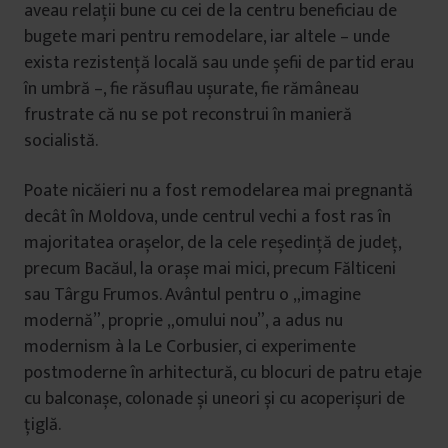
aveau relații bune cu cei de la centru beneficiau de
bugete mari pentru remodelare, iar altele – unde
exista rezistență locală sau unde șefii de partid erau
în umbră –, fie răsuflau ușurate, fie rămâneau
frustrate că nu se pot reconstrui în manieră
socialistă.
Poate nicăieri nu a fost remodelarea mai pregnantă
decât în Moldova, unde centrul vechi a fost ras în
majoritatea orașelor, de la cele reședință de județ,
precum Bacăul, la orașe mai mici, precum Fălticeni
sau Târgu Frumos. Avântul pentru o „imagine
modernă”, proprie „omului nou”, a adus nu
modernism à la Le Corbusier, ci experimente
postmoderne în arhitectură, cu blocuri de patru etaje
cu balconașe, colonade și uneori și cu acoperișuri de
țiglă.