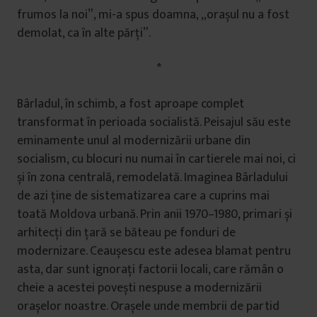
frumos la noi”, mi-a spus doamna, „orașul nu a fost
demolat, ca în alte părți”.
*
Bârladul, în schimb, a fost aproape complet
transformat în perioada socialistă. Peisajul său este
eminamente unul al modernizării urbane din
socialism, cu blocuri nu numai în cartierele mai noi, ci
și în zona centrală, remodelată. Imaginea Bârladului
de azi ține de sistematizarea care a cuprins mai
toată Moldova urbană. Prin anii 1970–1980, primari și
arhitecți din țară se băteau pe fonduri de
modernizare. Ceaușescu este adesea blamat pentru
asta, dar sunt ignorați factorii locali, care rămân o
cheie a acestei povești nespuse a modernizării
orașelor noastre. Orașele unde membrii de partid