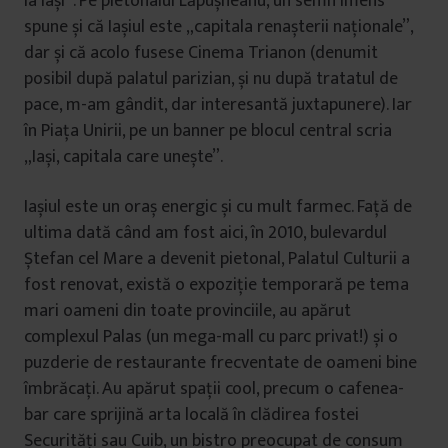
la Iași”. Pe pietonalul Lăpușneanu, un semn imens
spune și că Iașiul este „capitala renașterii naționale”,
dar și că acolo fusese Cinema Trianon (denumit
posibil după palatul parizian, și nu după tratatul de
pace, m-am gândit, dar interesantă juxtapunere). Iar
în Piața Unirii, pe un banner pe blocul central scria
„Iași, capitala care unește”.
Iașiul este un oraș energic și cu mult farmec. Față de
ultima dată când am fost aici, în 2010, bulevardul
Ștefan cel Mare a devenit pietonal, Palatul Culturii a
fost renovat, există o expoziție temporară pe tema
mari oameni din toate provinciile, au apărut
complexul Palas (un mega-mall cu parc privat!) și o
puzderie de restaurante frecventate de oameni bine
îmbrăcați. Au apărut spații cool, precum o cafenea-
bar care sprijină arta locală în clădirea fostei
Securități sau Cuib, un bistro preocupat de consum