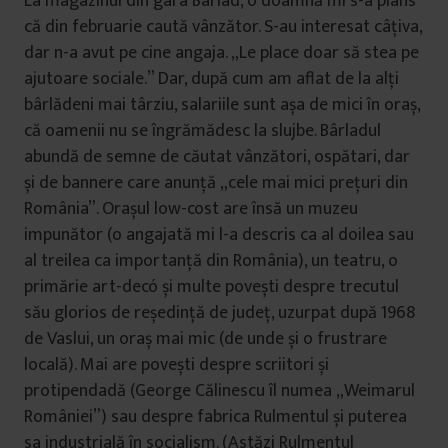
La magazinul din gara Bârlad, o doamnă mi s-a plâns
că din februarie caută vânzător. S-au interesat câțiva,
dar n-a avut pe cine angaja. „Le place doar să stea pe
ajutoare sociale.” Dar, după cum am aflat de la alți
bârlădeni mai târziu, salariile sunt așa de mici în oraș,
că oamenii nu se îngrămădesc la slujbe. Bârladul
abundă de semne de căutat vânzători, ospătari, dar
și de bannere care anunță „cele mai mici prețuri din
România”. Orașul low-cost are însă un muzeu
impunător (o angajată mi l-a descris ca al doilea sau
al treilea ca importanță din România), un teatru, o
primărie art-decó și multe povești despre trecutul
său glorios de reședință de județ, uzurpat după 1968
de Vaslui, un oraș mai mic (de unde și o frustrare
locală). Mai are povești despre scriitori și
protipendadă (George Călinescu îl numea „Weimarul
României”) sau despre fabrica Rulmentul și puterea
sa industrială în socialism. (Astăzi Rulmentul