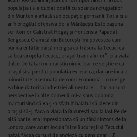
acum 100 de ani a jucat un rol important în război:
populația i s-a dublat odată cu sosirea refugiaților
din Muntenia aflată sub ocupație germană. Tot aici s-
ar fi pregătit ofensiva de la Mărășești. Este baștina
scriitorilor Calistrat Hogaș și Hortensia Papadat-
Bengescu. O amică din București îmi povestea cum
bunica ei tătăroaică mergea cu trăsura la Tecuci ca
să bea sirop; la Tecuci, „orașul trandafirilor”, era viață
dulce. De tătari nu mai știu nimic, dar ce se știe e că
orașul și-a pierdut populația evreiască, dar are încă o
minoritate însemnată de romi. Economia – o merge
ea bine datorită industriei alimentare –, dar nu sunt
perspective în alte domenii, mi-a spus doamna,
mărturisind că ea și-a sfătuit băiatul să plece din
oraș și să-și facă o viață la București sau la Iași. Pe de
altă parte, era impresionată că un tânăr întors de la
Londra, care acum locuia între București și Tecuciul
natal, făcea cursuri de engleză cu pensionari. „E