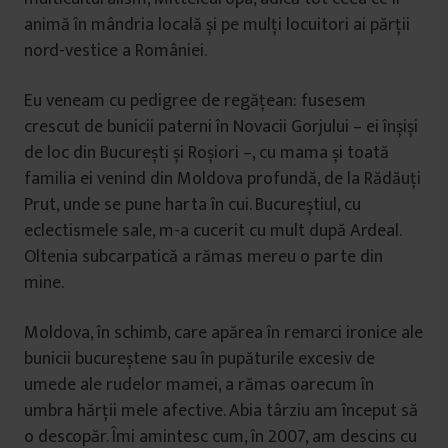
animă în mândria locală și pe mulți locuitori ai părții
nord-vestice a României.
Eu veneam cu pedigree de regățean: fusesem
crescut de bunicii paterni în Novacii Gorjului – ei înșiși
de loc din București și Roșiori –, cu mama și toată
familia ei venind din Moldova profundă, de la Rădăuți
Prut, unde se pune harta în cui. Bucureștiul, cu
eclectismele sale, m-a cucerit cu mult după Ardeal.
Oltenia subcarpatică a rămas mereu o parte din
mine.
Moldova, în schimb, care apărea în remarci ironice ale
bunicii bucureștene sau în pupăturile excesiv de
umede ale rudelor mamei, a rămas oarecum în
umbra hărții mele afective. Abia târziu am început să
o descopăr. Îmi amintesc cum, în 2007, am descins cu