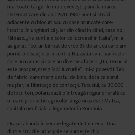
mai toate târgurile moldovenești, până la marea
sistematizare din anii 1970–1980. Sunt și străzi
adiacente cu blocuri sau cu case aruncate care-
încotro, în unghiuri câș, iar din când in când, case noi,
făloase. „Nu sunt ale celor ce lucrează în Italia”, m-a
asigurat Teo, un bărbat de vreo 35 de ani, cu care am
pornit o discuție prin centru. Nu, ăștia sunt banii celor
care au rămas și care au diverse afaceri. „Da, Tecuciul
este prosper, merg încă lucrurile”, mi-a povestit Teo
de fabrici care merg destul de bine, de la celebrul
muștar, la făbricuțe de confecții. Tecuciul, cu 30.000
de locuitori, polarizează o întreagă regiune rurală cu
o mare producție agricolă: lângă oraș este Matca,
capitala neoficială a legumelor în România.
Orașul abundă în semne legate de Centenar. Una
dintre străzile principale se numește chiar 1