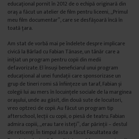
educațional pornit în 2012 de o echipă originară din
oraș a făcut un atelier de film pentru liceeni, „Primul
meu film documentar”, care se desfășoară încă în
toată țara.
Am stat de vorbă mai pe îndelete despre implicare
civică la Bârlad cu Fabian Tănase, un tânăr care a
inițiat un program pentru copii din medii
defavorizate. El însuși beneficiarul unui program
educațional al unei fundații care sponsorizase un
grup de tineri romi să înființeze un taraf, Fabian și
colegii lui au mers în locuințele sociale de la marginea
orașului, unde au găsit, din două sute de locuitori,
vreo optzeci de copii. Au făcut un program tip
afterschool, lecții cu copii, o piesă de teatru. Fabian
admira copiii, „erau tare isteți”, dar părinții – destul
de reticenți. În timpul ăsta a făcut Facultatea de