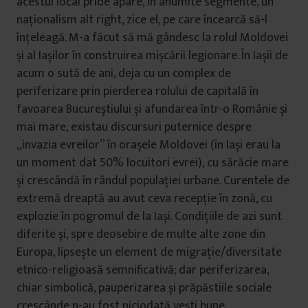
acestui local pride apare, în anumite segmente, un
naționalism alt right, zice el, pe care încearcă să-l
înțeleagă. M-a făcut să mă gândesc la rolul Moldovei
și al Iașilor în construirea mișcării legionare. În Iașii de
acum o sută de ani, deja cu un complex de
periferizare prin pierderea rolului de capitală în
favoarea Bucureștiului și afundarea într-o Românie și
mai mare, existau discursuri puternice despre
„invazia evreilor” în orașele Moldovei (în Iași erau la
un moment dat 50% locuitori evrei), cu sărăcie mare
și crescândă în rândul populației urbane. Curentele de
extremă dreaptă au avut ceva recepție în zonă, cu
explozie în pogromul de la Iași. Condițiile de azi sunt
diferite și, spre deosebire de multe alte zone din
Europa, lipsește un element de migrație/diversitate
etnico-religioasă semnificativă; dar periferizarea,
chiar simbolică, pauperizarea și prăpăstiile sociale
crescânde n-au fost niciodată vești bune.