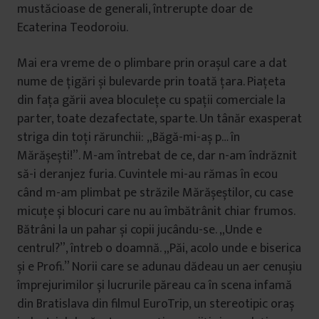
mustăcioase de generali, întrerupte doar de
Ecaterina Teodoroiu.
Mai era vreme de o plimbare prin orașul care a dat
nume de țigări și bulevarde prin toată țara. Piațeta
din fața gării avea bloculețe cu spații comerciale la
parter, toate dezafectate, sparte. Un tânăr exasperat
striga din toți rărunchii: „Băgă-mi-aș p… în
Mărășești!”. M-am întrebat de ce, dar n-am îndrăznit
să-i deranjez furia. Cuvintele mi-au rămas în ecou
când m-am plimbat pe străzile Mărășeștilor, cu case
micuțe și blocuri care nu au îmbătrânit chiar frumos.
Bătrâni la un pahar și copii jucându-se. „Unde e
centrul?”, întreb o doamnă. „Păi, acolo unde e biserica
și e Profi.” Norii care se adunau dădeau un aer cenușiu
împrejurimilor și lucrurile păreau ca în scena infamă
din Bratislava din filmul EuroTrip, un stereotipic oraș