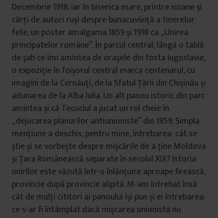
Decembrie 1918, iar în biserica mare, printre icoane și
cărți de autori ruși despre bunacuviință a tinerelor
fete, un poster amalgama 1859 și 1918 ca „Unirea
principatelor române”. În parcul central, lângă o tablă
de șah ce îmi amintea de orașele din fosta Iugoslavie,
o expoziție în foișorul central marca centenarul, cu
imagini de la Cernăuți, de la Sfatul Țării din Chișinău și
adunarea de la Alba Iulia. Un alt panou istoric din parc
amintea și că Tecuciul a jucat un rol cheie în
„dejucarea planurilor antiunioniste” din 1859. Simpla
mențiune a deschis, pentru mine, întrebarea: cât se
știe și se vorbește despre mișcările de a ține Moldova
și Țara Românească separate în secolul XIX? Istoria
unirilor este văzută într-o înlănțuire aproape firească,
provincie după provincie alipită. M-am întrebat însă
cât de mulți cititori ai panoului își pun și ei întrebarea:
ce s-ar fi întâmplat dacă mișcarea unionistă nu