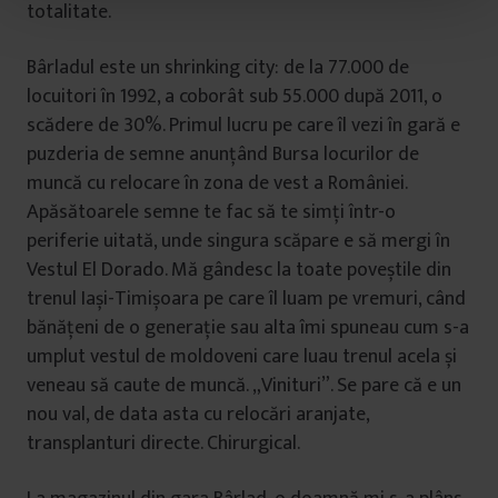
t
totalitate.
u
l
Bârladul este un shrinking city: de la 77.000 de
u
locuitori în 1992, a coborât sub 55.000 după 2011, o
i
scădere de 30%. Primul lucru pe care îl vezi în gară e
puzderia de semne anunțând Bursa locurilor de
muncă cu relocare în zona de vest a României.
Apăsătoarele semne te fac să te simți într-o
periferie uitată, unde singura scăpare e să mergi în
Vestul El Dorado. Mă gândesc la toate poveștile din
trenul Iași-Timișoara pe care îl luam pe vremuri, când
bănățeni de o generație sau alta îmi spuneau cum s-a
umplut vestul de moldoveni care luau trenul acela și
veneau să caute de muncă. „Vinituri”. Se pare că e un
nou val, de data asta cu relocări aranjate,
transplanturi directe. Chirurgical.