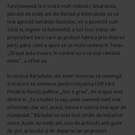
funcționează la o scară mult redusă.) Smaranda,
plecată de mulți ani din Bârlad și întorcându-se să
mai aprindă lumânări bunicilor, mi-a povestit cum
tatăl ei, inginer la Rulmentul, a tot fost trimis de
proprietarii turci care au preluat fabrica prin diverse
părți, până când a ajuns să se mute undeva în Texas.
„Orașul ăsta moare, în curând nu o să mai rămână
nimic”, a oftat ea.
În centrul Bârladului, doi tineri încercau să convingă
trecătorii să semneze pentru inițiativa USR Fără
Penali în funcții publice. „Aici e greu”, mi-a spus unul
dintre ei. „Eu studiez la Iași, unde oamenii sunt mai
informați, dar aici, acasă, lumea e cumva mai ușor de
manipulat.” Bârladul nu este însă străin de inițiative
civice. Acum nu mulți ani, vuia de activiștii anti gaze
de șist, ai locului și de departe. Iar un proiect