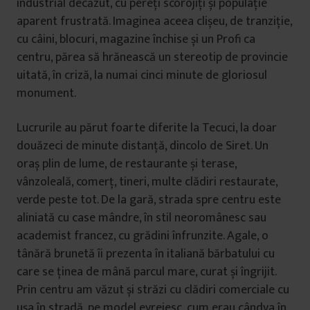
industrial decăzut, cu pereți scorojiți și populație
aparent frustrată. Imaginea aceea clișeu, de tranziție,
cu câini, blocuri, magazine închise și un Profi ca
centru, părea să hrănească un stereotip de provincie
uitată, în criză, la numai cinci minute de gloriosul
monument.
Lucrurile au părut foarte diferite la Tecuci, la doar
douăzeci de minute distanță, dincolo de Siret. Un
oraș plin de lume, de restaurante și terase,
vânzoleală, comerț, tineri, multe clădiri restaurate,
verde peste tot. De la gară, strada spre centru este
aliniată cu case mândre, în stil neoromânesc sau
academist francez, cu grădini înfrunzite. Agale, o
tânără brunetă îi prezenta în italiană bărbatului cu
care se ținea de mână parcul mare, curat și îngrijit.
Prin centru am văzut și străzi cu clădiri comerciale cu
ușa în stradă, pe model evreiesc, cum erau cândva în