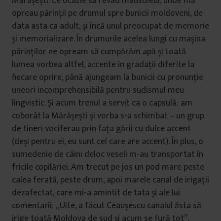
Mărășești. Ce ocazie să revăd mausoleul, unde mă
opreau părinții pe drumul spre bunicii moldoveni, de
data asta ca adult, și încă unul preocupat de memorie
și memorializare. În drumurile acelea lungi cu mașina
părinților ne opream să cumpărăm apă și toată
lumea vorbea altfel, accente în gradații diferite la
fiecare oprire, până ajungeam la bunicii cu pronunție
uneori incomprehensibilă pentru sudismul meu
lingvistic. Și acum trenul a servit ca o capsulă: am
coborât la Mărășești și vorba s-a schimbat – un grup
de tineri vociferau prin fața gării cu dulce accent
(deși pentru ei, eu sunt cel care are accent). În plus, o
sumedenie de câini deloc veseli m-au transportat în
fricile copilăriei. Am trecut pe jos un pod mare peste
calea ferată, peste drum, apoi marele canal de irigații
dezafectat, care mi-a amintit de tata și ale lui
comentarii: „Uite, a făcut Ceaușescu canalul ăsta să
irige toată Moldova de sud și acum se fură tot”.