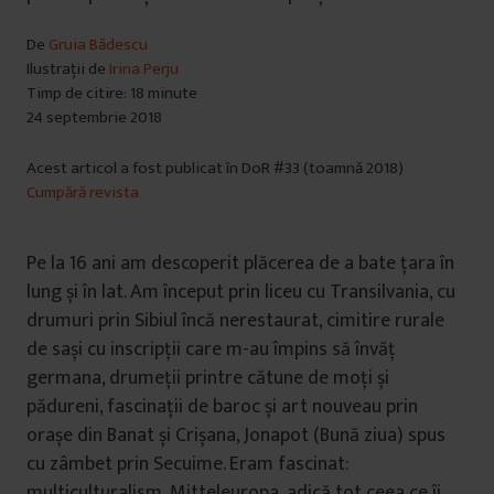
De
Gruia Bădescu
Ilustrații de
Irina Perju
Timp de citire: 18 minute
24 septembrie 2018
Acest articol a fost publicat în DoR #33 (toamnă 2018)
Cumpără revista
Pe la 16 ani am descoperit plăcerea de a bate țara în
lung și în lat. Am început prin liceu cu Transilvania, cu
drumuri prin Sibiul încă nerestaurat, cimitire rurale
de sași cu inscripții care m-au împins să învăț
germana, drumeții printre cătune de moți și
pădureni, fascinații de baroc și art nouveau prin
orașe din Banat și Crișana, Jonapot (Bună ziua) spus
cu zâmbet prin Secuime. Eram fascinat:
multiculturalism, Mitteleuropa, adică tot ceea ce îi