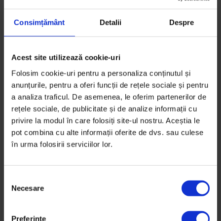
Acest concurs este parte integrantă a proiectului
Consimțământ
Detalii
Despre
“Jurnalismul responsabil – cale spre participarea
civică”
, derulat de Asociația Media DoR/Decât o
Acest site utilizează cookie-uri
Revistă în perioada octombrie 2012-iunie 2013,
realizat cu sprijinul financiar al
Fondului pentru
Folosim cookie-uri pentru a personaliza conținutul și
anunțurile, pentru a oferi funcții de rețele sociale și pentru
Inovare Civică
, program finanțat de
Trust for Civil
a analiza traficul. De asemenea, le oferim partenerilor de
Society in Central and Eastern Europe
, sponsorizat
rețele sociale, de publicitate și de analize informații cu
de
Raiffeisen Bank
, administrat de
Fundația pentru
privire la modul în care folosiți site-ul nostru. Aceștia le
Dezvoltarea Societății Civile
.
pot combina cu alte informații oferite de dvs. sau culese
în urma folosirii serviciilor lor.
(Sigla concursului a fost creată de David Stroe).
S
Necesare
e
l
e
Preferinţe