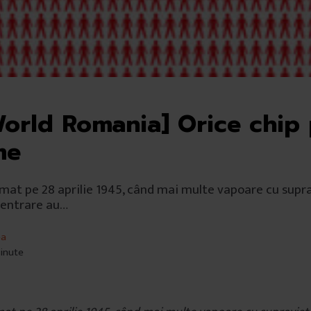
orld Romania] Orice chip 
me
lmat pe 28 aprilie 1945, când mai multe vapoare cu supra
centrare au…
ea
minute