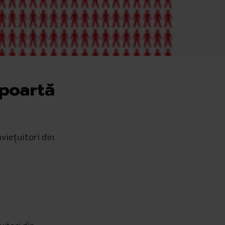
poartă
viețuitori din