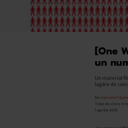
[One W
un nu
Un material fi
lagăre de con
De
Gabriela Pițurl
Timp de citire: 8 
1 aprilie 2016