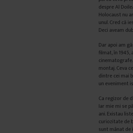
despre Al Doilea
â
Holocaust nu ar
n
t
unul. Cred că i
u
Deci aveam dub
l
u
Dar apoi am găsi
i
filmat, în 1945
cinematografe. 
montaj. Ceva ce
dintre cei mai 
un eveniment is
Ca regizor de d
Iar mie mi se p
ani. Existau lis
curiozitate de 
sunt mânat de i