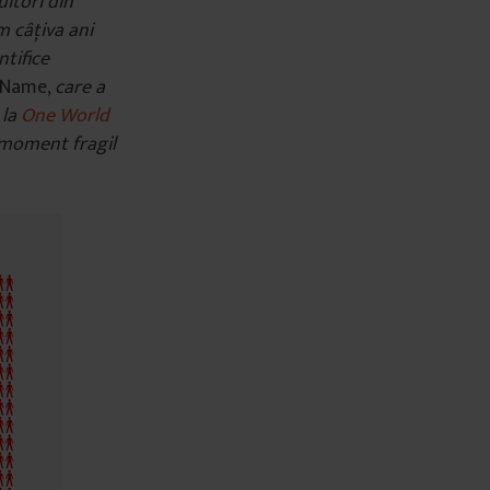
itori din
m câțiva ani
ntifice
a Name,
care a
 la
One World
 moment fragil