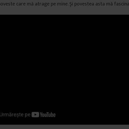
poveste care mă atrage pe mine. Și povestea asta mă fascin