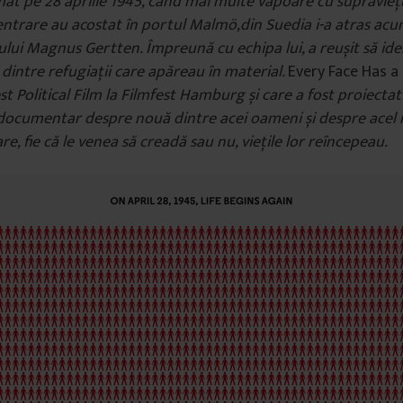
mat pe 28 aprilie 1945, când mai multe vapoare cu supraviețu
ntrare au acostat în portul Malmö,din Suedia i-a atras acu
ului Magnus Gertten. Împreună cu echipa lui, a reușit să ide
dintre refugiații care apăreau în material.
Every Face Has 
st Political Film la Filmfest Hamburg și care a fost proiectat
documentar despre nouă dintre acei oameni și despre acel
are, fie că le venea să creadă sau nu, viețile lor reîncepeau.