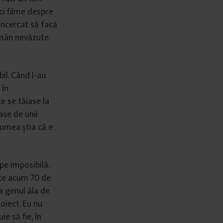
ci filme despre
încercat să facă
ămân nevăzute.
bil. Când l-au
 în
e se tăiase la
ase de unii
lumea știa că e
pe imposibilă.
ate acum 70 de
ra genul ăla de
oiect. Eu nu
e să fie, în