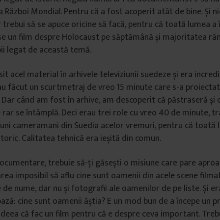
 Război Mondial. Pentru că a fost acoperit atât de bine. Și ni
 trebui să se apuce oricine să facă, pentru că toată lumea a 
ese un film despre Holocaust pe săptămână și majoritatea r
ii legat de această temă.
t acel material în arhivele televiziunii suedeze și era incredi
, au făcut un scurtmetraj de vreo 15 minute care s-a proiectat
Dar când am fost în arhive, am descoperit că păstraseră și c
 rar se întâmplă. Deci erau trei role cu vreo 40 de minute, tr
buni cameramani din Suedia acelor vremuri, pentru că toată 
toric. Calitatea tehnică era ieșită din comun.
ocumentare, trebuie să-ți găsești o misiune care pare aproa
ărea imposibil să aflu cine sunt oamenii din acele scene film
te de nume, dar nu și fotografii ale oamenilor de pe liste. Și e
bază: cine sunt oamenii ăștia? E un mod bun de a începe un pr
deea că fac un film pentru că e despre ceva important. Trebui