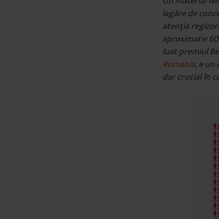
Un material fil
lagăre de conce
atenția regizor
aproximativ 60 
luat premiul Be
Romania
,
e un 
dar crucial în c