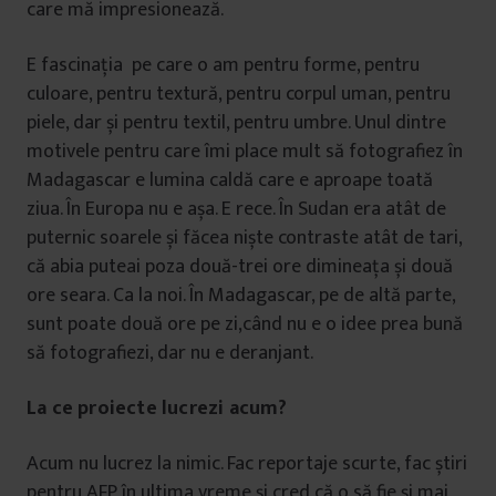
care mă impresionează.
E fascinația pe care o am pentru forme, pentru
culoare, pentru textură, pentru corpul uman, pentru
piele, dar și pentru textil, pentru umbre. Unul dintre
motivele pentru care îmi place mult să fotografiez în
Madagascar e lumina caldă care e aproape toată
ziua. În Europa nu e așa. E rece. În Sudan era atât de
puternic soarele și făcea niște contraste atât de tari,
că abia puteai poza două-trei ore dimineața și două
ore seara. Ca la noi. În Madagascar, pe de altă parte,
sunt poate două ore pe zi,când nu e o idee prea bună
să fotografiezi, dar nu e deranjant.
La ce proiecte lucrezi acum?
Acum nu lucrez la nimic. Fac reportaje scurte, fac știri
pentru AFP în ultima vreme și cred că o să fie și mai