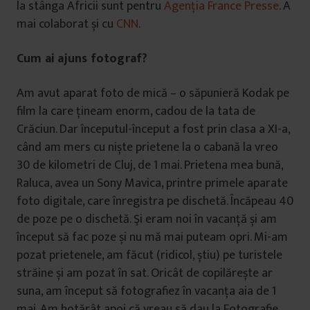
la stânga Africii sunt pentru
Agenția France Presse
. A
mai colaborat și cu
CNN
.
Cum ai ajuns fotograf?
Am avut aparat foto de mică – o săpunieră Kodak pe
film la care țineam enorm, cadou de la tata de
Crăciun. Dar începutul-început a fost prin clasa a XI-a,
când am mers cu niște prietene la o cabană la vreo
30 de kilometri de Cluj, de 1 mai. Prietena mea bună,
Raluca, avea un Sony Mavica, printre primele aparate
foto digitale, care înregistra pe dischetă. Încăpeau 40
de poze pe o dischetă. Şi eram noi în vacanță și am
început să fac poze și nu mă mai puteam opri. Mi-am
pozat prietenele, am făcut (ridicol, știu) pe turistele
străine și am pozat în sat. Oricât de copilărește ar
suna, am început să fotografiez în vacanța aia de 1
mai. Am hotărât apoi că vreau să dau la Fotografie.