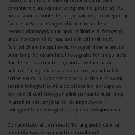
redacție, din felul în care își făcea el editarea. În
continuare e unul dintre fotografii mei preferați. Au
urmat apoi cursurile de fotojurnalism și fotoreportaj
făcute cu Andrei Pungovschi, pe care mi le-a
recomandat Bogdan. Iar apoi întâlnirile cu fotografi,
unde încercam să fur sau să învăț cât mai mult.
Eu cred că am început să fiu fotograf doar acum, de
puțin timp. Adică am făcut fotografie tot timpul ăsta,
dar de cele mai multe ori, când a fost vorba de
publicat, fotografia era ca să-mi susțină articolele
scrise. Acum, în Madagascar, scriu articole ca să-mi
susțină fotografiile. Abia de câteva luni aproape că
pot zice că sunt fotograf, până cu foarte puțin timp
în urmă m-am simțit un fel de impostoare –
îndrăgostită de fotografie și apoi de fotojurnalism.
Ce facultate ai terminat? Te-ai gândit că o să
pleci din țară și să practici jurnalism?