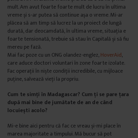
mult. Am avut foarte foarte mult de lucru în ultima
vreme și s-ar putea să continue așa o vreme. Mi-ar
plăcea să am timp să lucrez la un proiect de lungă
durată, dar deocamdată, în ultima vreme, situația e
foarte tensionată, trebuie să stau în Capitală și să fiu
mereu pe fază.
Mai fac poze cu un ONG olandez-englez,
HoverAid
,
care aduce doctori voluntari în zone foarte izolate.
Fac operații în niște condiții incredibile, cu mijloace
puține, salvează vieți la propriu.
Cum te simți în Madagascar? Cum ți se pare țara
după mai bine de jumătate de an de când
locuiești acolo?
Mi-e bine aici pentru că fac ce vreau și-mi place în
marea majoritate a timpului. Mă bucur să pot