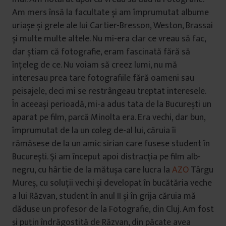
Am mers însă la facultate și am împrumutat albume
uriașe și grele ale lui Cartier-Bresson, Weston, Brassai
și multe multe altele. Nu mi-era clar ce vreau să fac,
dar știam că fotografie, eram fascinată fără să
înțeleg de ce. Nu voiam să creez lumi, nu mă
interesau prea tare fotografiile fără oameni sau
peisajele, deci mi se restrângeau treptat interesele.
În aceeași perioadă, mi-a adus tata de la București un
aparat pe film, parcă Minolta era. Era vechi, dar bun,
împrumutat de la un coleg de-al lui, căruia îi
rămăsese de la un amic sirian care fusese student în
București. Şi am început apoi distracția pe film alb-
negru, cu hârtie de la mătușa care lucra la
AZO
Târgu
Mureș, cu soluții vechi și developat în bucătăria veche
a lui Răzvan, student în anul II și în grija căruia mă
dăduse un profesor de la Fotografie, din Cluj. Am fost
și puțin îndrăgostită de Răzvan, din păcate avea