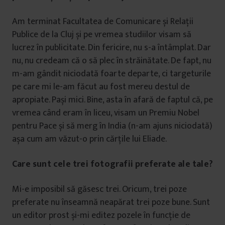
Am terminat Facultatea de Comunicare și Relații
Publice de la Cluj și pe vremea studiilor visam să
lucrez în publicitate. Din fericire, nu s-a întâmplat. Dar
nu, nu credeam că o să plec în străinătate. De fapt, nu
m-am gândit niciodată foarte departe, ci targeturile
pe care mi le-am făcut au fost mereu destul de
apropiate. Pași mici. Bine, asta în afară de faptul că, pe
vremea când eram în liceu, visam un Premiu Nobel
pentru Pace și să merg în India (n-am ajuns niciodată)
așa cum am văzut-o prin cărțile lui Eliade.
Care sunt cele trei fotografii preferate ale tale?
Mi-e imposibil să găsesc trei. Oricum, trei poze
preferate nu înseamnă neapărat trei poze bune. Sunt
un editor prost și-mi editez pozele în funcție de