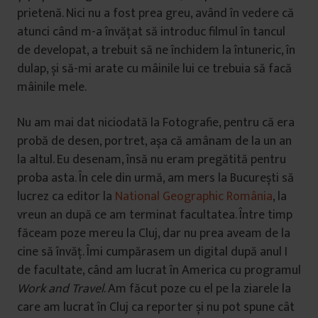
prietenă. Nici nu a fost prea greu, având în vedere că
atunci când m-a învățat să introduc filmul în tancul
de developat, a trebuit să ne închidem la întuneric, în
dulap, și să-mi arate cu mâinile lui ce trebuia să facă
mâinile mele.
Nu am mai dat niciodată la Fotografie, pentru că era
probă de desen, portret, așa că amânam de la un an
la altul. Eu desenam, însă nu eram pregătită pentru
proba asta. În cele din urmă, am mers la București să
lucrez ca editor la
National Geographic România
, la
vreun an după ce am terminat facultatea. Între timp
făceam poze mereu la Cluj, dar nu prea aveam de la
cine să învăț. Îmi cumpărasem un digital după anul I
de facultate, când am lucrat în America cu programul
Work and Travel
. Am făcut poze cu el pe la ziarele la
care am lucrat în Cluj ca reporter și nu pot spune cât