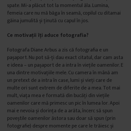
spate. Mi-a plăcut tot la momentul ăla. Lumina,
femeia care nu mă băga în seamă, copilul cu ditamai
găina jumulită și ținută cu capul în jos.
Ce motivații îți aduce fotografia?
Fotografa Diane Arbus a zis că fotografia e un
pașaport. Nu pot să-ți dau exact citatul, dar cam asta
e ideea – un pașaport de a intra în viețile oamenilor. E
una dintre motivațiile mele. Cu camera în mână am
un pretext de a intra în case, lumi și vieți care de
multe ori sunt extrem de diferite de a mea. Tot mai
mult, viața mea e formată din bucăți din viețile
oamenilor care mă primesc un pic în lumea lor. Apoi
mai e nevoia și dorința de a arăta, încerc să spun
poveștile oamenilor ăstora sau doar să spun (prin
fotografie) despre momente pe care le trăiesc și