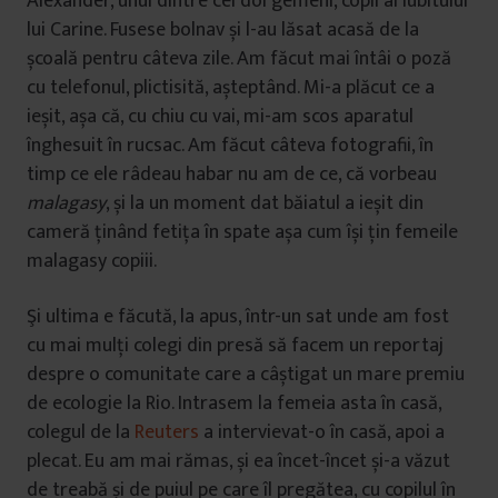
Alexander, unul dintre cei doi gemeni, copii ai iubitului
lui Carine. Fusese bolnav și l-au lăsat acasă de la
școală pentru câteva zile. Am făcut mai întâi o poză
cu telefonul, plictisită, așteptând. Mi-a plăcut ce a
ieșit, așa că, cu chiu cu vai, mi-am scos aparatul
înghesuit în rucsac. Am făcut câteva fotografii, în
timp ce ele râdeau habar nu am de ce, că vorbeau
malagasy
, și la un moment dat băiatul a ieșit din
cameră ținând fetița în spate așa cum își țin femeile
malagasy copiii.
Şi ultima e făcută, la apus, într-un sat unde am fost
cu mai mulți colegi din presă să facem un reportaj
despre o comunitate care a câștigat un mare premiu
de ecologie la Rio. Intrasem la femeia asta în casă,
colegul de la
Reuters
a intervievat-o în casă, apoi a
plecat. Eu am mai rămas, și ea încet-încet și-a văzut
de treabă și de puiul pe care îl pregătea, cu copilul în