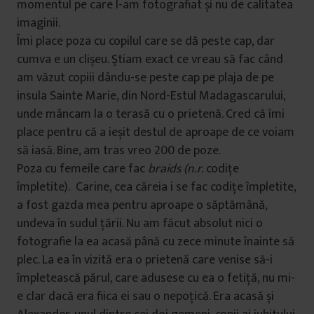
momentul pe care l-am fotografiat și nu de calitatea
imaginii.
Îmi place poza cu copilul care se dă peste cap, dar
cumva e un clișeu. Ştiam exact ce vreau să fac când
am văzut copiii dându-se peste cap pe plaja de pe
insula Sainte Marie, din Nord-Estul Madagascarului,
unde mâncam la o terasă cu o prietenă. Cred că îmi
place pentru că a ieșit destul de aproape de ce voiam
să iasă. Bine, am tras vreo 200 de poze.
Poza cu femeile care fac
braids (n.r.
codițe
împletite). Carine, cea căreia i se fac codițe împletite,
a fost gazda mea pentru aproape o săptămână,
undeva în sudul țării. Nu am făcut absolut nici o
fotografie la ea acasă până cu zece minute înainte să
plec. La ea în vizită era o prietenă care venise să-i
împletească părul, care adusese cu ea o fetiță, nu mi-
e clar dacă era fiica ei sau o nepoțică. Era acasă și