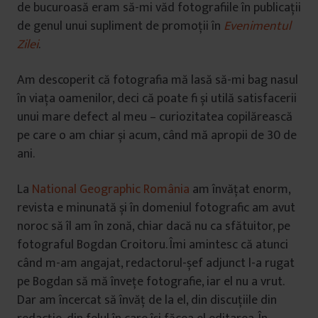
de bucuroasă eram să-mi văd fotografiile în publicații
de genul unui supliment de promoții în
Evenimentul
Zilei
.
Am descoperit că fotografia mă lasă să-mi bag nasul
în viața oamenilor, deci că poate fi și utilă satisfacerii
unui mare defect al meu – curiozitatea copilărească
pe care o am chiar și acum, când mă apropii de 30 de
ani.
La
National Geographic România
am învățat enorm,
revista e minunată și în domeniul fotografic am avut
noroc să îl am în zonă, chiar dacă nu ca sfătuitor, pe
fotograful Bogdan Croitoru. Îmi amintesc că atunci
când m-am angajat, redactorul-șef adjunct l-a rugat
pe Bogdan să mă învețe fotografie, iar el nu a vrut.
Dar am încercat să învăț de la el, din discuțiile din