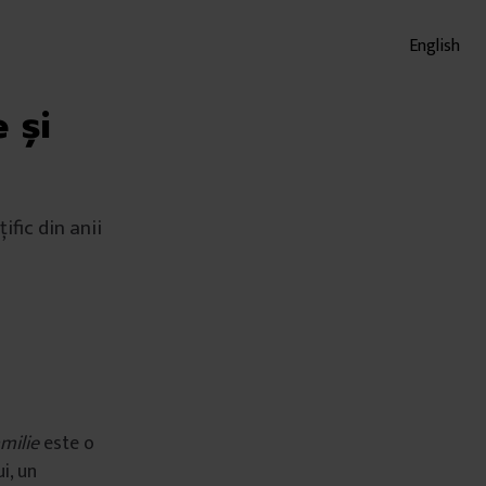
English
 și
fic din anii
milie
este o
ui, un