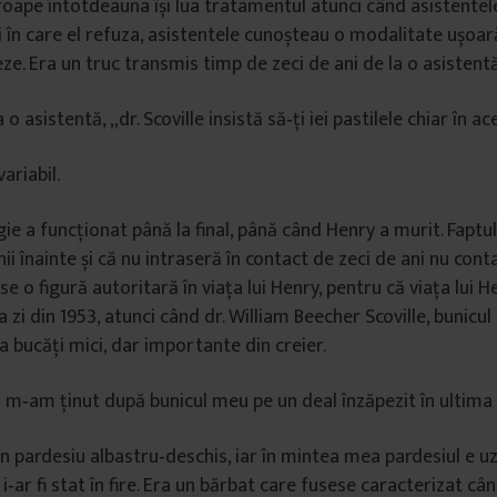
proape întotdeauna își lua tratamentul atunci când asistentele
ii în care el refuza, asisten­tele cunoșteau o modalitate ușoar
e. Era un truc transmis timp de zeci de ani de la o asistentă 
o asistentă, „dr. Scoville insistă să‑ți iei pas­tilele chiar în
ariabil.
e a funcționat până la final, până când Henry a murit. Faptul
i înainte și că nu in­traseră în contact de zeci de ani nu cont
e o figură autoritară în viața lui Henry, pentru că viața lui 
a zi din 1953, atunci când dr. William Beecher Scoville, bunicul 
a bucăți mici, dar importante din creier.
 m‑am ținut după bunicul meu pe un deal înzăpezit în ultima l
 pardesiu albastru‑deschis, iar în mintea mea pardesiul e uzat
i‑ar fi stat în fire. Era un bărbat care fusese caracterizat c