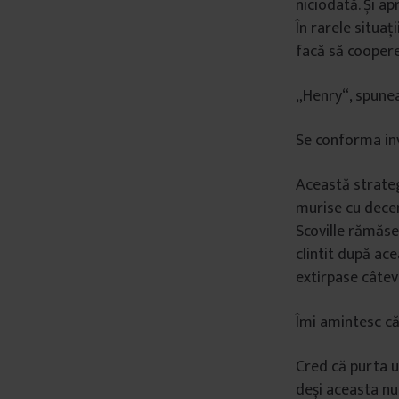
niciodată. Și a
â
În rarele situaț
n
facă să cooperez
t
u
„Henry“, spunea 
l
u
Se conforma inv
i
Această strategi
murise cu deceni
Scoville rămăses
clintit după ace
extirpase câtev
Îmi amintesc că
Cred că purta un
deși aceasta nu 