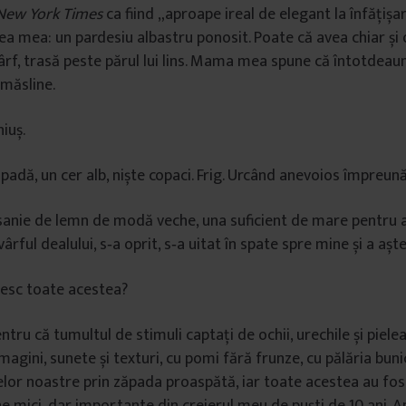
New York Times
ca fiind „aproape ireal de elegant la înfățișar
rea mea: un pardesiu albastru ponosit. Poate că avea chiar și 
ârf, trasă peste părul lui lins. Mama mea spune că întotdeaun
 măsline.
iuș.
padă, un cer alb, niște copaci. Frig. Urcând anevoios împreună
sanie de lemn de modă veche, una suficient de mare pentru 
vârful dealului, s‑a oprit, s‑a uitat în spate spre mine și a așt
tesc toate acestea?
ntru că tumultul de stimuli captați de ochii, urechile și piel
gini, sunete și tex­turi, cu pomi fără frunze, cu pălăria buni
elor noastre prin zăpada proaspătă, iar toate acestea au fos