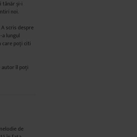
 tânăr și-i
tiri noi.
 A scris despre
-a lungul
n care poți citi
autor îl poți
 melodie de