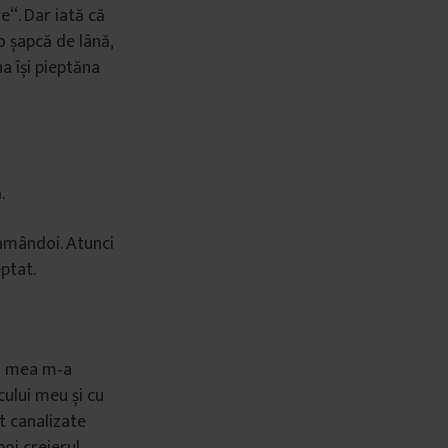
e“. Dar iată că
o șapcă de lână,
a își pieptăna
.
amândoi. Atunci
eptat.
ea mea m‑a
cului meu și cu
t canalizate