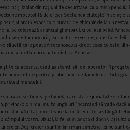
, în versiunea lui Pat Metheny, în timp ce dr. Jacopo Annese s
ventilat și izolat din rațiuni de securitate, cu o mică pensulă
cțiune mototolită de creier. Secțiunea plutește în soluție sal
 plastic, și arată exact ca o bucată de ghimbir de la un resta
are nu se colorează artificial ghimbirul, ci se lasă palid. Annes
osindu‑se de tamponări și smuci­turi exersate, o desface delic
‑o siluetă care poate fi recunoscută drept ceea ce este, din
dacă nu sunteți neuroanatomist, ca Annese.
niștite ca aceasta, când asistenții săi de labo­rator îi pregăt
ente numerotate pentru probe, pensule, lamele de sticlă goale 
 muzica și munca lui.
 să așeze secțiunea pe lamela care stă pe jumă­tate scufunda
p, privind‑o din mai multe unghiuri, încercând să vadă dacă 
nci când vă uitați direct spre lamelă, emisfera stângă trebui
 câmpului vostru vizual, la fel cum ar sta și dacă v‑ați uita d
i creier. Deși creierii sunt în linii mari simetrici, ei nu sunt e