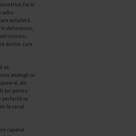
imetrice. Fix în
n cadru
care emisferă.
ă le deformeze,
nt istorice,
lea doctor care
ă se
esea analogii cu
spune el, din
lt loc pentru
ie perfectă se
lo la uscat
ace capacul.