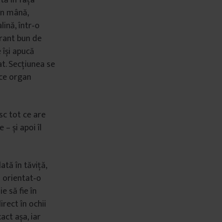
tă în fața
 în mână,
ină, într‑o
urant bun de
e își apucă
at. Secțiunea se
 ce organ
esc tot ce are
– și apoi îl
tă în tăviță,
a orientat‑o
e să fie în
irect în ochii
xact așa, iar