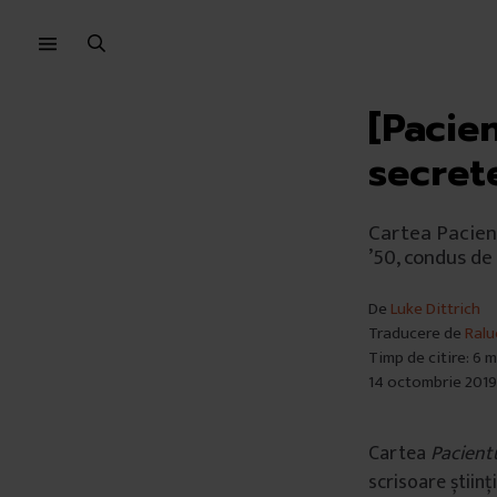
Sari
Sari
la
la
meniu
conținut
[Pacie
secret
Cartea Pacient
’50, condus de
De
Luke Dittrich
Traducere de
Ralu
Timp de citire: 6 
14 octombrie 2019
Cartea
Pacient
scrisoare științi