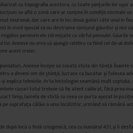
iarizat cu topografia acestora, cu toate șanțurile lor ușor as
secțiuni se află o zonă care ar conține în condiții normale u
sut neuronal, dar care are în loc două goluri câte unul în fie
nt în mod special să nu destrame conturul găurilor și nici s
igălos perimetrele zdrențuite cu vârful pensulei. Găurile su
ul lor. Annese nu vrea să ajungă celebru ca fiind cel de‑al doi
me acest creier.
unsături, Annese începe să scoată sticla din tăviță. Înainte s
tru a deveni om de știință, lucrase ca bucătar și folosea ad
‑și explica tehnicile. Arta histologiei seamănă mult coptului, 
bele cazuri totul trebuie să fie atent cali­brat, fără prea mu
 scurt timp, lamela de sticlă cu ceea ce purta așezat în poziț
ță pe suprafața călâie a unui încălzitor, urmând să rămână aco
e după încă o fiolă criogenică, cea cu numărul 451, și îi desf