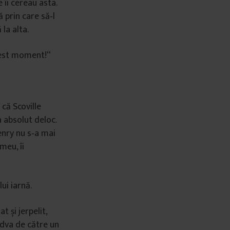
 îi cereau asta.
ă prin care să‑l
la alta.
 acest moment!“
 că Scoville
a absolut deloc.
Henry nu s‑a mai
meu, îi
ui iarnă.
 și jerpelit,
ândva de către un