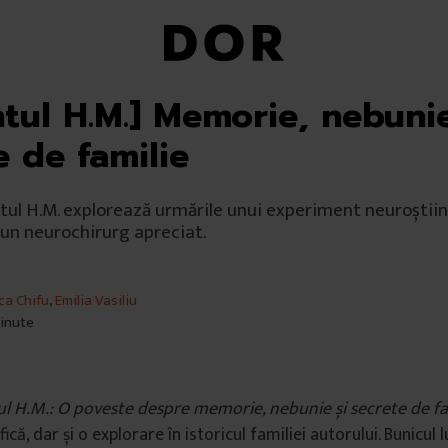
ntul H.M.] Memorie, nebunie
e de familie
ul H.M. explorează urmările unui experiment neuroștiinți
 un neurochirurg apreciat.
ca Chifu
,
Emilia Vasiliu
minute
ul H.M.: O poveste despre memorie, nebunie și secrete de fa
fică, dar și o explorare în istoricul familiei autorului. Bunicul l