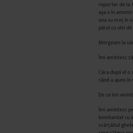
reporter de la
așa e în aminti
una cu moț în v
părul cu ulei de
Mergeam la săn
Îmi amintesc ză
Căra după el o 
când a ajuns în 
De ce îmi amin
Îmi amintesc pe
bombardat cu ima
scârțâitul ghet