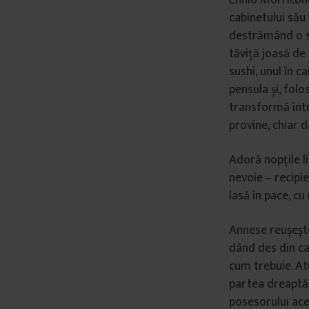
Ennio Morricone
cabinetului său 
destrămând o se
tăviță joasă de
sushi, unul în c
pensula și, fol
transformă într
provine, chiar 
Adoră nopțile li
nevoie – recipi
lasă în pace, cu
Annese reușește
dând des din ca
cum trebuie. Atu
partea dreaptă a
posesorului acelu