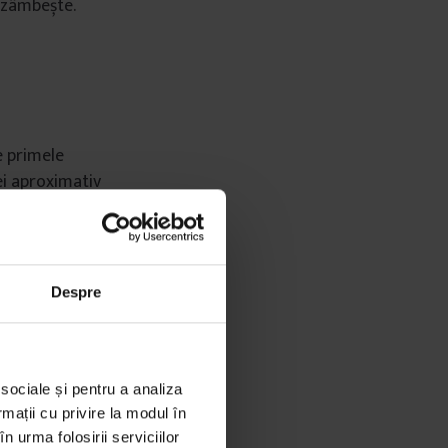
i zâmbește.
e primele
ei aproximativ
ulți pești, un
cu rotile, stând
Despre
umărul 133, se
scă de câteva
echii fabrici
 sociale și pentru a analiza
rmații cu privire la modul în
va. Multe dintre
n urma folosirii serviciilor