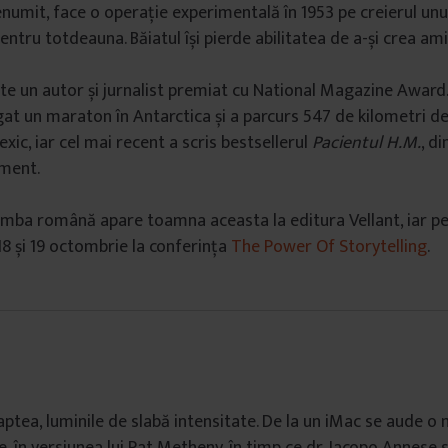
numit, face o operație experimentală în 1953 pe creierul unui
ntru totdeauna. Băiatul își pierde abilitatea de a-și crea amin
ste un autor și jurnalist premiat cu National Magazine Award.
gat un maraton în Antarctica și a parcurs 547 de kilometri de
xic, iar cel mai recent a scris bestsellerul
Pacientul H.M.
, di
gment.
imba română apare toamna aceasta la editura Vellant, iar pe 
18 și 19 octombrie la conferința
The Power Of Storytelling
.
ptea, luminile de slabă intensitate. De la un iMac se aude o