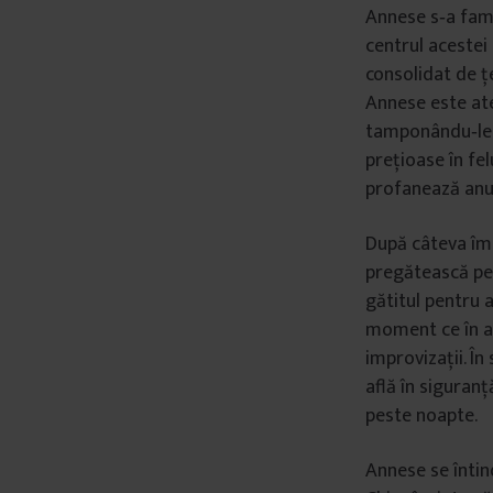
Annese s‑a famil
centrul acestei 
consolidat de țe
Annese este ate
tamponându‑le m
prețioase în fel
profanează anu
După câteva împ
pregătească pen
gătitul pentru a
moment ce în am
improvizații. În
află în siguran
peste noapte.
Annese se întind