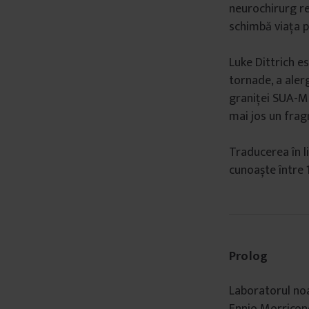
neurochirurg re
schimbă viața pe
Luke Dittrich e
tornade, a aler
graniței SUA-Me
mai jos un fra
Traducerea în l
cunoaște între 
Prolog
Laboratorul noa