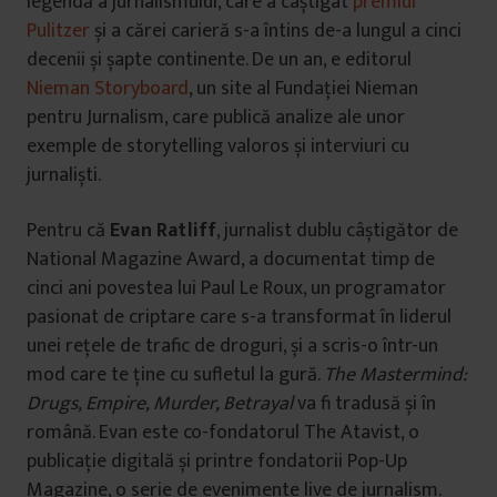
legendă a jurnalismului, care a câștigat
premiul
Pulitzer
și a cărei carieră s-a întins de-a lungul a cinci
decenii și șapte continente. De un an, e editorul
Nieman Storyboard
, un site al Fundației Nieman
pentru Jurnalism, care publică analize ale unor
exemple de storytelling valoros și interviuri cu
jurnaliști.
Pentru că
Evan Ratliff
, jurnalist dublu câștigător de
National Magazine Award, a documentat timp de
cinci ani povestea lui Paul Le Roux, un programator
pasionat de criptare care s-a transformat în liderul
unei rețele de trafic de droguri, și a scris-o într-un
mod care te ține cu sufletul la gură.
The Mastermind:
Drugs, Empire, Murder, Betrayal
va fi tradusă și în
română. Evan este co-fondatorul The Atavist, o
publicație digitală și printre fondatorii Pop-Up
Magazine, o serie de evenimente live de jurnalism.