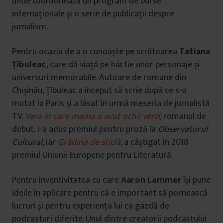
unde coordonează un program de burse
internaționale și o serie de publicații despre
jurnalism.
Pentru ocazia de a o cunoaște pe scriitoarea
Tatiana
Țîbuleac
, care dă viață pe hârtie unor personaje și
universuri memorabile. Autoare de romane din
Chișinău, Țîbuleac a început să scrie după ce s-a
mutat la Paris și a lăsat în urmă meseria de jurnalistă
TV.
Vara în care mama a avut ochii verzi
, romanul de
debut, i-a adus premiul pentru proză la
Observatorul
Cultural
, iar
Grădina de sticlă
, a câștigat în 2018
premiul Uniunii Europene pentru Literatură.
Pentru inventivitatea cu care
Aaron Lammer
își pune
ideile în aplicare pentru că e important să pornească
lucruri și pentru experiența lui ca gazdă de
podcasturi diferite. Unul dintre creatorii podcastului