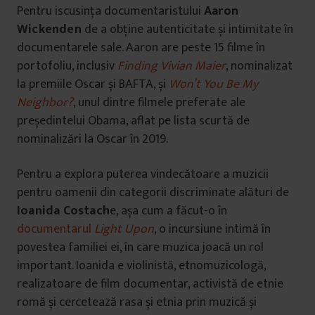
u
Pentru iscusința documentaristului
Aaron
i
Wickenden
de a obține autenticitate și intimitate în
documentarele sale. Aaron are peste 15 filme în
portofoliu, inclusiv
Finding Vivian Maier
, nominalizat
la premiile Oscar și BAFTA, și
Won’t You Be My
Neighbor?
, unul dintre filmele preferate ale
președintelui Obama, aflat pe lista scurtă de
nominalizări la Oscar în 2019.
Pentru a explora puterea vindecătoare a muzicii
pentru oamenii din categorii discriminate alături de
Ioanida Costach
e, așa cum a făcut-o în
documentarul
Light Upon
, o incursiune intimă în
povestea familiei ei, în care muzica joacă un rol
important. Ioanida e violinistă, etnomuzicologă,
realizatoare de film documentar, activistă de etnie
romă și cercetează rasa și etnia prin muzică și