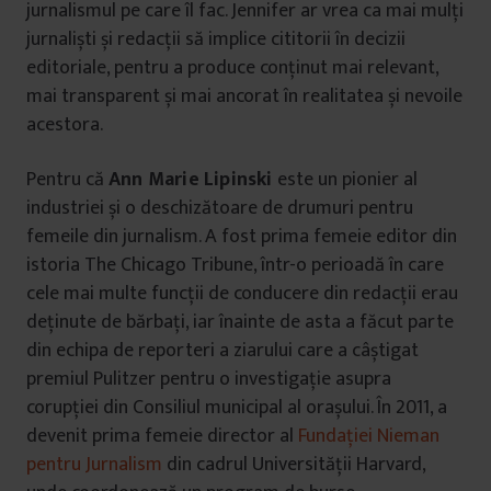
jurnalismul pe care îl fac. Jennifer ar vrea ca mai mulți
jurnaliști și redacții să implice cititorii în decizii
editoriale, pentru a produce conținut mai relevant,
mai transparent și mai ancorat în realitatea și nevoile
acestora.
Pentru că
Ann Marie Lipinski
este un pionier al
industriei și o deschizătoare de drumuri pentru
femeile din jurnalism. A fost prima femeie editor din
istoria The Chicago Tribune, într-o perioadă în care
cele mai multe funcții de conducere din redacții erau
deținute de bărbați, iar înainte de asta a făcut parte
din echipa de reporteri a ziarului care a câștigat
premiul Pulitzer pentru o investigație asupra
corupției din Consiliul municipal al orașului. În 2011, a
devenit prima femeie director al
Fundației Nieman
pentru Jurnalism
din cadrul Universității Harvard,