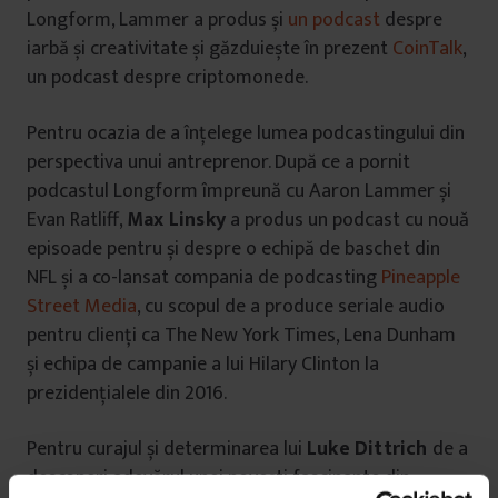
Longform, Lammer a produs și
un podcast
despre
iarbă și creativitate și găzduiește în prezent
CoinTalk
,
un podcast despre criptomonede.
Pentru ocazia de a înțelege lumea podcastingului din
perspectiva unui antreprenor. După ce a pornit
podcastul Longform împreună cu Aaron Lammer și
Evan Ratliff,
Max Linsky
a produs un podcast cu nouă
episoade pentru și despre o echipă de baschet din
NFL și a co-lansat compania de podcasting
Pineapple
Street Media
, cu scopul de a produce seriale audio
pentru clienți ca The New York Times, Lena Dunham
și echipa de campanie a lui Hilary Clinton la
prezidențialele din 2016.
Pentru curajul și determinarea lui
Luke Dittrich
de a
descoperi adevărul unei povești fascinante din