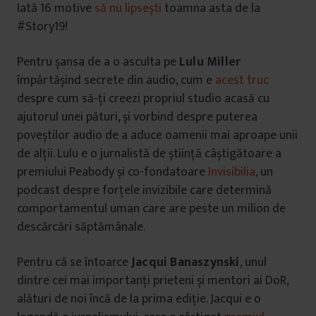
Iată 16 motive
să nu lipsești
toamna asta de la
#Story19!
Pentru șansa de a o asculta pe
Lulu Miller
împărtășind secrete din audio, cum e
acest truc
despre cum să-ți creezi propriul studio acasă cu
ajutorul unei pături, și vorbind despre puterea
poveștilor audio de a aduce oamenii mai aproape unii
de alții. Lulu e o jurnalistă de știință câștigătoare a
premiului Peabody și co-fondatoare
Invisibilia
, un
podcast despre forțele invizibile care determină
comportamentul uman care are peste un milion de
descărcări săptămânale.
Pentru că se întoarce
Jacqui Banaszynski
, unul
dintre cei mai importanți prieteni și mentori ai DoR,
alături de noi încă de la prima ediție. Jacqui e o