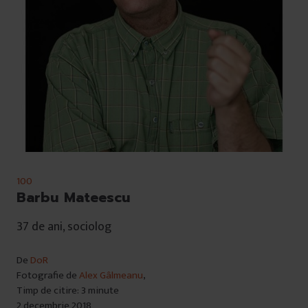
100
Barbu Mateescu
37 de ani, sociolog
De
DoR
Fotografie de
Alex Gâlmeanu
,
Timp de citire: 3 minute
2 decembrie 2018