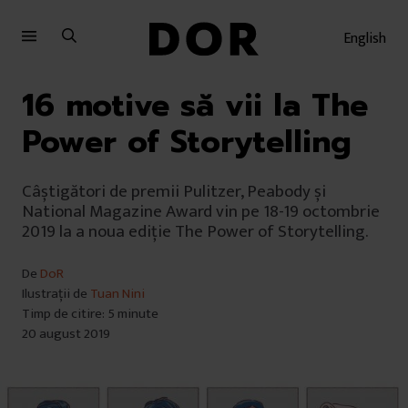
Sari
Sari
la
la
English
meniu
conținut
16 motive să vii la The
Power of Storytelling
Câștigători de premii Pulitzer, Peabody și
National Magazine Award vin pe 18-19 octombrie
2019 la a noua ediție The Power of Storytelling.
De
DoR
Ilustrații de
Tuan Nini
Timp de citire: 5 minute
20 august 2019