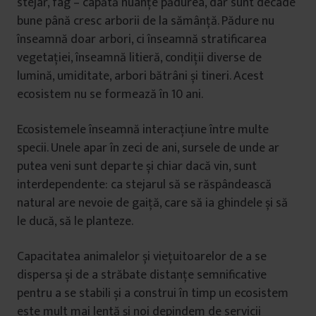
stejar, fag – capătă nuanțe pădurea, dar sunt decade
bune până cresc arborii de la sămânță. Pădure nu
înseamnă doar arbori, ci înseamnă stratificarea
vegetației, înseamnă litieră, condiții diverse de
lumină, umiditate, arbori bătrâni și tineri. Acest
ecosistem nu se formează în 10 ani.
Ecosistemele înseamnă interacțiune între multe
specii. Unele apar în zeci de ani, sursele de unde ar
putea veni sunt departe și chiar dacă vin, sunt
interdependente: ca stejarul să se răspândească
natural are nevoie de gaiță, care să ia ghindele și să
le ducă, să le planteze.
Capacitatea animalelor și viețuitoarelor de a se
dispersa și de a străbate distanțe semnificative
pentru a se stabili și a construi în timp un ecosistem
este mult mai lentă și noi depindem de servicii