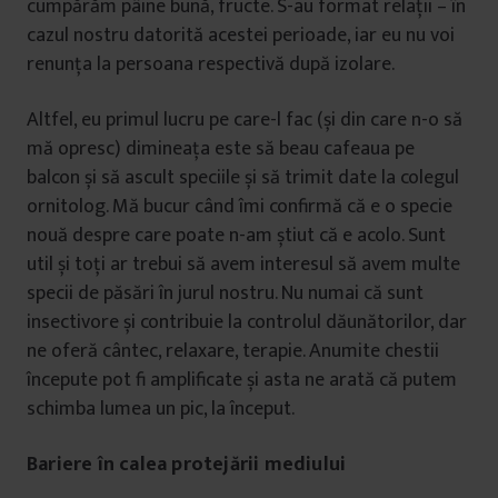
cumpărăm pâine bună, fructe. S-au format relații – în
cazul nostru datorită acestei perioade, iar eu nu voi
renunța la persoana respectivă după izolare.
Altfel, eu primul lucru pe care-l fac (și din care n-o să
mă opresc) dimineața este să beau cafeaua pe
balcon și să ascult speciile și să trimit date la colegul
ornitolog. Mă bucur când îmi confirmă că e o specie
nouă despre care poate n-am știut că e acolo. Sunt
util și toți ar trebui să avem interesul să avem multe
specii de păsări în jurul nostru. Nu numai că sunt
insectivore și contribuie la controlul dăunătorilor, dar
ne oferă cântec, relaxare, terapie. Anumite chestii
începute pot fi amplificate și asta ne arată că putem
schimba lumea un pic, la început.
Bariere în calea protejării mediului