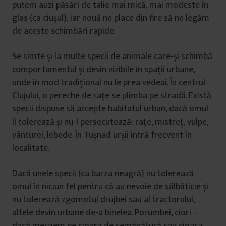
putem auzi păsări de talie mai mică, mai modeste în
glas (ca ciușul), iar nouă ne place din fire să ne legăm
de aceste schimbări rapide.
Se simte și la multe specii de animale care-și schimbă
comportamentul și devin vizibile în spații urbane,
unde în mod tradițional nu le prea vedeai. În centrul
Clujului, o pereche de rațe se plimba pe stradă. Există
specii dispuse să accepte habitatul urban, dacă omul
îl tolerează și nu-l persecutează: rațe, mistreț, vulpe,
vânturei, lebede. În Tușnad urșii intră frecvent în
localitate.
Dacă unele specii (ca barza neagră) nu tolerează
omul în niciun fel pentru că au nevoie de sălbăticie și
nu tolerează zgomotul drujbei sau al tractorului,
altele devin urbane de-a binelea. Porumbei, ciori –