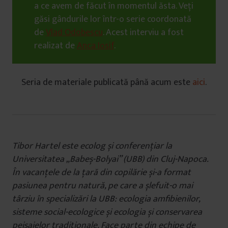
a ce avem de făcut în momentul ăsta. Veți
găsi gândurile lor într-o serie coordonată
de
Vlad Odobescu
. Acest interviu a fost
realizat de
Anca Iosif
.
Seria de materiale publicată până acum este
aici
.
Tibor Hartel este ecolog și conferențiar la
Universitatea „Babeș-Bolyai” (UBB) din Cluj-Napoca.
În vacanțele de la țară din copilărie și-a format
pasiunea pentru natură, pe care a șlefuit-o mai
târziu în specializări la UBB: ecologia amfibienilor,
sisteme social-ecologice și ecologia și conservarea
peisajelor tradiționale. Face parte din echipe de