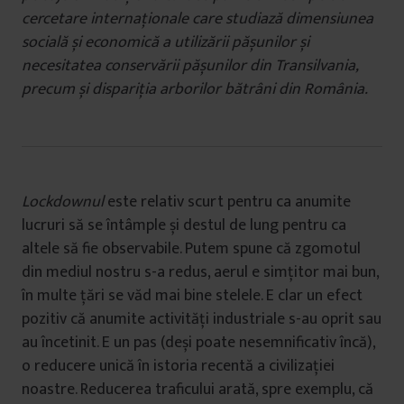
cercetare internaționale care studiază dimensiunea
socială și economică a utilizării pășunilor și
necesitatea conservării pășunilor din Transilvania,
precum și dispariția arborilor bătrâni din România.
Lockdownul
este relativ scurt pentru ca anumite
lucruri să se întâmple și destul de lung pentru ca
altele să fie observabile. Putem spune că zgomotul
din mediul nostru s-a redus, aerul e simțitor mai bun,
în multe țări se văd mai bine stelele. E clar un efect
pozitiv că anumite activități industriale s-au oprit sau
au încetinit. E un pas (deși poate nesemnificativ încă),
o reducere unică în istoria recentă a civilizației
noastre. Reducerea traficului arată, spre exemplu, că