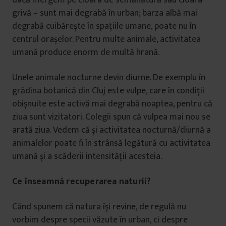
dacă mergem pe cioara de semănătură sau cioara
grivă – sunt mai degrabă în urban; barza albă mai
degrabă cuibărește în spațiile umane, poate nu în
centrul orașelor. Pentru multe animale, activitatea
umană produce enorm de multă hrană.
Unele animale nocturne devin diurne. De exemplu în
grădina botanică din Cluj este vulpe, care în condiții
obișnuite este activă mai degrabă noaptea, pentru că
ziua sunt vizitatori. Colegii spun că vulpea mai nou se
arată ziua. Vedem că și activitatea nocturnă/diurnă a
animalelor poate fi în strânsă legătură cu activitatea
umană și a scăderii intensității acesteia.
Ce înseamnă recuperarea naturii?
Când spunem că natura își revine, de regulă nu
vorbim despre specii văzute în urban, ci despre