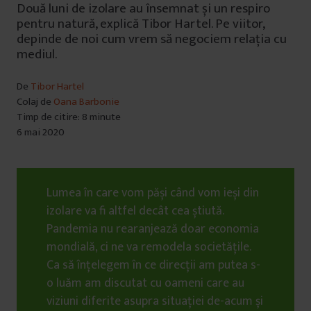
Două luni de izolare au însemnat și un respiro
pentru natură, explică Tibor Hartel. Pe viitor,
depinde de noi cum vrem să negociem relația cu
mediul.
De
Tibor Hartel
Colaj de
Oana Barbonie
Timp de citire: 8 minute
6 mai 2020
Lumea în care vom păși când vom ieși din
izolare va fi altfel decât cea știută.
Pandemia nu rearanjează doar economia
mondială, ci ne va remodela societățile.
Ca să înțelegem în ce direcții am putea s-
o luăm am discutat cu oameni care au
viziuni diferite asupra situației de-acum și