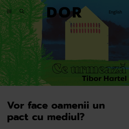
Sari
Sari
la
la
English
meniu
conținut
Vor face oamenii un
pact cu mediul?