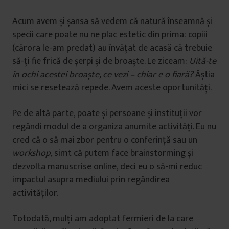
Acum avem și șansa să vedem că natură înseamnă și
specii care poate nu ne plac estetic din prima: copiii
(cărora le-am predat) au învățat de acasă că trebuie
să-ți fie frică de șerpi și de broaște. Le ziceam:
Uită-te
în ochi acestei broaște, ce vezi – chiar e o fiară?
Ăștia
mici se resetează repede. Avem aceste oportunități.
Pe de altă parte, poate și persoane și instituții vor
regândi modul de a organiza anumite activități. Eu nu
cred că o să mai zbor pentru o conferință sau un
workshop
, simt că putem face brainstorming și
dezvolta manuscrise online, deci eu o să-mi reduc
impactul asupra mediului prin regândirea
activităților.
Totodată, mulți am adoptat fermieri de la care