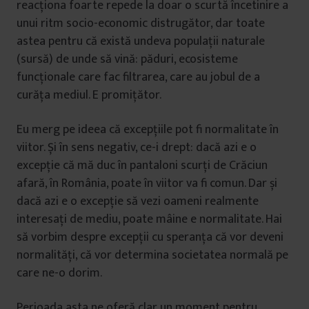
reacționa foarte repede la doar o scurtă încetinire a
unui ritm socio-economic distrugător, dar toate
astea pentru că există undeva populații naturale
(sursă) de unde să vină: păduri, ecosisteme
funcționale care fac filtrarea, care au jobul de a
curăța mediul. E promițător.
Eu merg pe ideea că excepțiile pot fi normalitate în
viitor. Și în sens negativ, ce-i drept: dacă azi e o
excepție că mă duc în pantaloni scurți de Crăciun
afară, în România, poate în viitor va fi comun. Dar și
dacă azi e o excepție să vezi oameni realmente
interesați de mediu, poate mâine e normalitate. Hai
să vorbim despre excepții cu speranța că vor deveni
normalități, că vor determina societatea normală pe
care ne-o dorim.
Perioada asta ne oferă clar un moment pentru