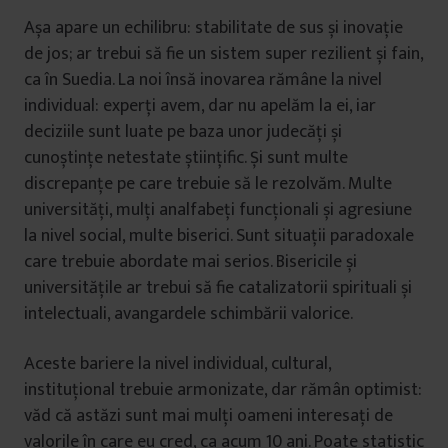
Așa apare un echilibru: stabilitate de sus și inovație
de jos; ar trebui să fie un sistem super rezilient și fain,
ca în Suedia. La noi însă inovarea rămâne la nivel
individual: experți avem, dar nu apelăm la ei, iar
deciziile sunt luate pe baza unor judecăți și
cunoștințe netestate științific. Și sunt multe
discrepanțe pe care trebuie să le rezolvăm. Multe
universități, mulți analfabeți funcționali și agresiune
la nivel social, multe biserici. Sunt situații paradoxale
care trebuie abordate mai serios. Bisericile și
universitățile ar trebui să fie catalizatorii spirituali și
intelectuali, avangardele schimbării valorice.
Aceste bariere la nivel individual, cultural,
instituțional trebuie armonizate, dar rămân optimist:
văd că astăzi sunt mai mulți oameni interesați de
valorile în care eu cred, ca acum 10 ani. Poate statistic