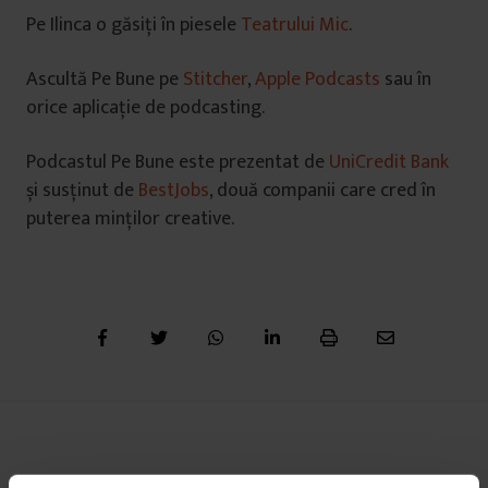
Pe Ilinca o găsiți în piesele
Teatrului Mic
.
Ascultă Pe Bune pe
Stitcher
,
Apple Podcasts
sau în
orice aplicație de podcasting.
Podcastul Pe Bune este prezentat de
UniCredit Bank
și susținut de
BestJobs
, două companii care cred în
puterea minților creative.