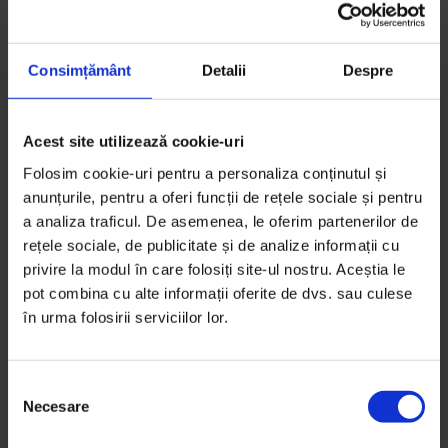
S-ar putea să-ți mai placă:
Consimțământ
Detalii
Despre
Acest site utilizează cookie-uri
Folosim cookie-uri pentru a personaliza conținutul și
anunțurile, pentru a oferi funcții de rețele sociale și pentru
a analiza traficul. De asemenea, le oferim partenerilor de
rețele sociale, de publicitate și de analize informații cu
privire la modul în care folosiți site-ul nostru. Aceștia le
pot combina cu alte informații oferite de dvs. sau culese
în urma folosirii serviciilor lor.
Pe Bune
,
Podcasturi
Pe Bune #83: Ana-Maria Guran
S
Necesare
e
Cum înveți să gestionezi emoțiile cu care vine fiecare
l