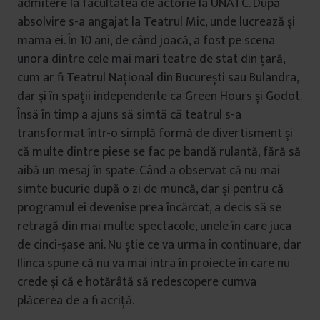
admitere la facultatea de actorie la UNATC. După
absolvire s-a angajat la Teatrul Mic, unde lucrează și
mama ei. În 10 ani, de când joacă, a fost pe scena
unora dintre cele mai mari teatre de stat din țară,
cum ar fi Teatrul Național din București sau Bulandra,
dar și în spații independente ca Green Hours și Godot.
Însă în timp a ajuns să simtă că teatrul s-a
transformat într-o simplă formă de divertisment și
că multe dintre piese se fac pe bandă rulantă, fără să
aibă un mesaj în spate. Când a observat că nu mai
simte bucurie după o zi de muncă, dar și pentru că
programul ei devenise prea încărcat, a decis să se
retragă din mai multe spectacole, unele în care juca
de cinci-șase ani. Nu știe ce va urma în continuare, dar
Ilinca spune că nu va mai intra în proiecte în care nu
crede și că e hotărâtă să redescopere cumva
plăcerea de a fi acriță.