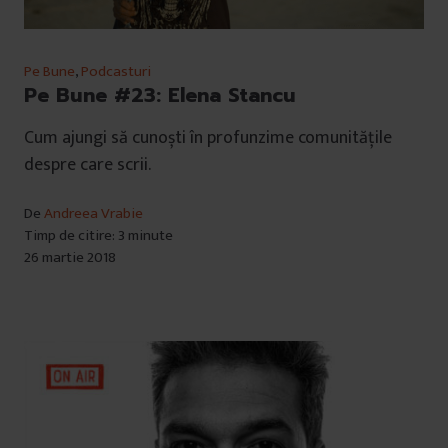
u
i
Pe Bune
,
Podcasturi
Pe Bune #23: Elena Stancu
Cum ajungi să cunoști în profunzime comunitățile
despre care scrii.
De
Andreea Vrabie
Timp de citire: 3 minute
26 martie 2018