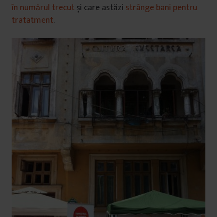
în numărul trecut
și care astăzi
strânge bani pentru
tratatment
.