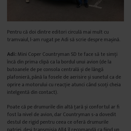
Pentru că doi dintre editori circulă mai mult cu
tramvaiul, l-am rugat pe Adi să scrie despre mașină.
Adi:
Mini Coper Countryman SD te face să te simți
încă din prima clipă ca la bordul unui avion (de la
butoanele de pe consola centrală și de lângă
plafonieră, până la fosele de aerisire și sunetul ca de
oprire a motorului cu reacție atunci când scoți cheia
intelgentă din contact).
Poate că pe drumurile din altă țară și confortul ar fi
fost la nivel de avion, dar Countryman s-a dovedit
destul de rigid pentru ceea ce oferă drumurile
patriei, deși transmisia All4 îl recomandă ca fiind un