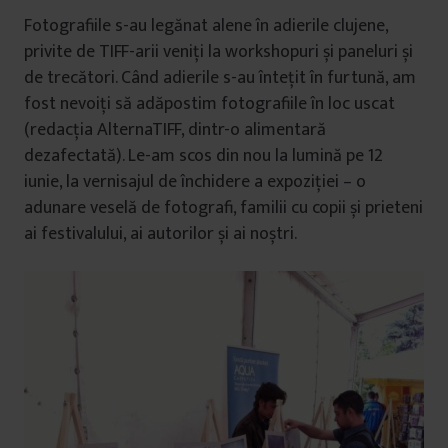
Fotografiile s-au legănat alene în adierile clujene,
privite de TIFF-arii veniți la workshopuri și paneluri și
de trecători. Când adierile s-au întețit în furtună, am
fost nevoiți să adăpostim fotografiile în loc uscat
(redacția AlternaTIFF, dintr-o alimentară
dezafectată). Le-am scos din nou la lumină pe 12
iunie, la vernisajul de închidere a expoziției – o
adunare veselă de fotografi, familii cu copii și prieteni
ai festivalului, ai autorilor și ai noștri.