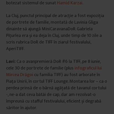
botezat sistemul de sunat
Hamid Karzai
.
La Cluj, punctul principal de atracție a fost expoziția
de portrete de familie, montată de Lavinia Gliga
dinainte să ajungă MiniCaravanaDoR. Gabriela
Pițurlea era și ea deja în Cluj, unde timp de 10 zile a
scris rubrica DoR de TIFF în ziarul festivalului,
AperiTIFF.
Lavi:
Ca o avanpremieră DoR #6 la TIFF, pe 8 iunie,
cele 30 de portrete de familie (plus
infograficul lui
Mircea Drăgoi
cu familia TIFF) au fost arborate în
Piața Unirii, în cortul TIFF Lounge. Montarea lor – ca o
perdea prinsă de o bârnă agățată de tavanul cortului
-, ne-a dat ceva bătăi de cap, dar am rezolvat-o
împreună cu stafful festivalului, eficient și degrabă
săritor în ajutor.