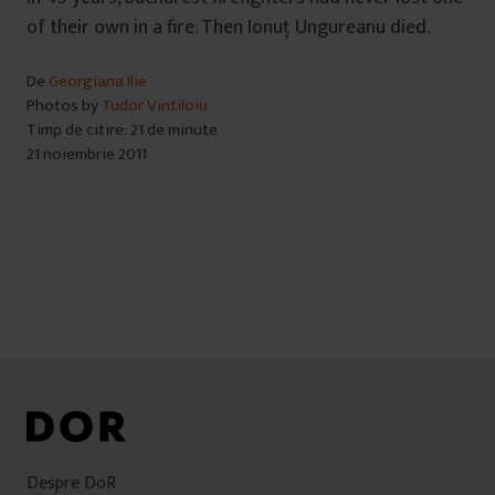
of their own in a fire. Then Ionuţ Ungureanu died.
De
Georgiana Ilie
Photos by
Tudor Vintiloiu
Timp de citire: 21 de minute
21 noiembrie 2011
Despre DoR