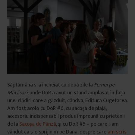
Săptămâna s-a încheiat cu două zile la
Femei pe
Mătăsari
, unde DoR a avut un stand amplasat în fața
unei clădiri care a găzduit, cândva, Editura Cugetarea.
Am fost acolo cu DoR #6, cu sacoșa de plajă,
accesoriu indispensabil produs împreună cu prietenii
de la
Sacoșa de Pânză
, și cu DoR #5 – pe care l-am
vândut ca s-o sprijinim pe Dana, despre care
am scris