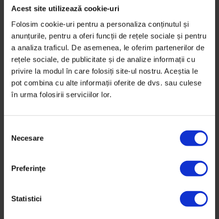
Acest site utilizează cookie-uri
Folosim cookie-uri pentru a personaliza conținutul și
anunțurile, pentru a oferi funcții de rețele sociale și pentru
a analiza traficul. De asemenea, le oferim partenerilor de
rețele sociale, de publicitate și de analize informații cu
privire la modul în care folosiți site-ul nostru. Aceștia le
pot combina cu alte informații oferite de dvs. sau culese
în urma folosirii serviciilor lor.
S
Necesare
e
l
e
Preferinţe
c
ț
i
Statistici
a