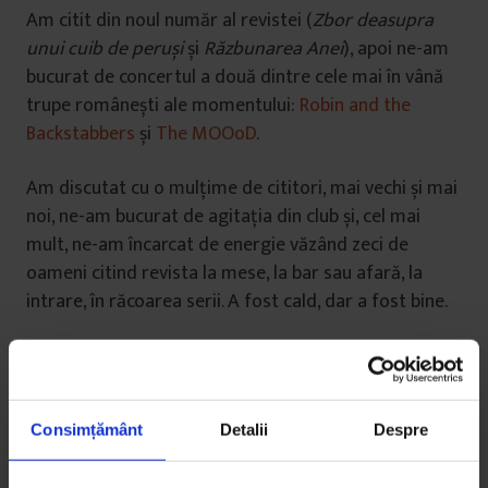
Am citit din noul număr al revistei (
Zbor deasupra
unui cuib de peruși
și
Răzbunarea Anei
), apoi ne-am
bucurat de concertul a două dintre cele mai în vână
trupe românești ale momentului:
Robin and the
Backstabbers
și
The MOOoD
.
Am discutat cu o mulțime de cititori, mai vechi și mai
noi, ne-am bucurat de agitația din club și, cel mai
mult, ne-am încarcat de energie văzând zeci de
oameni citind revista la mese, la bar sau afară, la
intrare, în răcoarea serii. A fost cald, dar a fost bine.
Consimțământ
Detalii
Despre