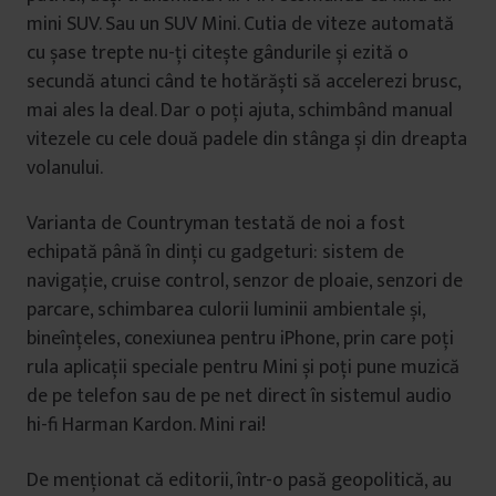
mini SUV. Sau un SUV Mini. Cutia de viteze automată
cu șase trepte nu-ți citește gândurile și ezită o
secundă atunci când te hotărăști să accelerezi brusc,
mai ales la deal. Dar o poți ajuta, schimbând manual
vitezele cu cele două padele din stânga și din dreapta
volanului.
Varianta de Countryman testată de noi a fost
echipată până în dinți cu gadgeturi: sistem de
navigație, cruise control, senzor de ploaie, senzori de
parcare, schimbarea culorii luminii ambientale și,
bineînțeles, conexiunea pentru iPhone, prin care poți
rula aplicații speciale pentru Mini și poți pune muzică
de pe telefon sau de pe net direct în sistemul audio
hi-fi Harman Kardon. Mini rai!
De menționat că editorii, într-o pasă geopolitică, au