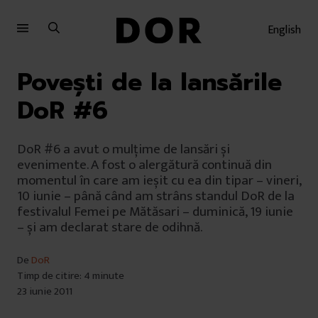
Sari
Sari
la
la
English
meniu
conținut
Povești de la lansările
DoR #6
DoR #6 a avut o mulțime de lansări și
evenimente. A fost o alergătură continuă din
momentul în care am ieșit cu ea din tipar – vineri,
10 iunie – până când am strâns standul DoR de la
festivalul Femei pe Mătăsari – duminică, 19 iunie
– și am declarat stare de odihnă.
De
DoR
Timp de citire: 4 minute
23 iunie 2011