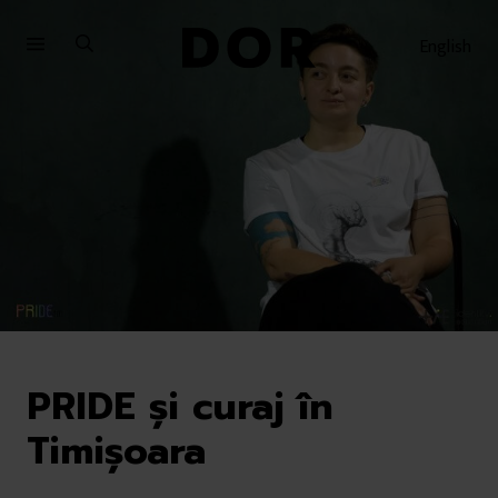
Sari
Sari
la
la
English
meniu
conținut
PRIDE și curaj în
Timișoara