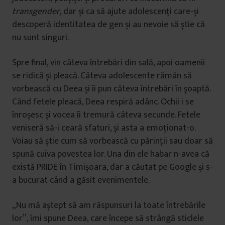
transgender
, dar și ca să ajute adolescenți care-și
descoperă identitatea de gen și au nevoie să știe că
nu sunt singuri.
Spre final, vin câteva întrebări din sală, apoi oamenii
se ridică și pleacă. Câteva adolescente rămân să
vorbească cu Deea și îi pun câteva întrebări în șoaptă.
Când fetele pleacă, Deea respiră adânc. Ochii i se
înroșesc și vocea îi tremură câteva secunde. Fetele
veniseră să-i ceară sfaturi, și asta a emoționat-o.
Voiau să știe cum să vorbească cu părinții sau doar să
spună cuiva povestea lor. Una din ele habar n-avea că
există PRIDE în Timișoara, dar a căutat pe Google și s-
a bucurat când a găsit evenimentele.
„Nu mă aștept să am răspunsuri la toate întrebările
lor”, îmi spune Deea, care începe să strângă sticlele