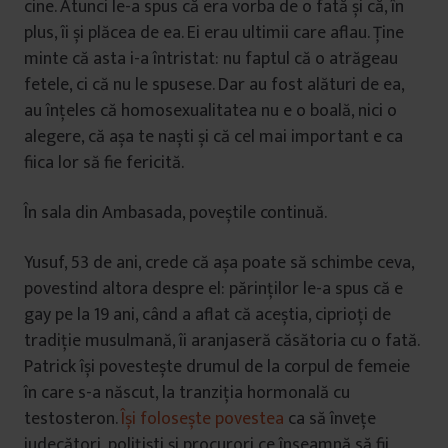
cine. Atunci le-a spus că era vorba de o fată și că, în
plus, îi și plăcea de ea. Ei erau ultimii care aflau. Ține
minte că asta i-a întristat: nu faptul că o atrăgeau
fetele, ci că nu le spusese. Dar au fost alături de ea,
au înțeles că homosexualitatea nu e o boală, nici o
alegere, că așa te naști și că cel mai important e ca
fiica lor să fie fericită.
În sala din Ambasada, poveștile continuă.
Yusuf, 53 de ani, crede că așa poate să schimbe ceva,
povestind altora despre el: părinților le-a spus că e
gay pe la 19 ani, când a aflat că aceștia, ciprioți de
tradiție musulmană, îi aranjaseră căsătoria cu o fată.
Patrick își povestește drumul de la corpul de femeie
în care s-a născut, la tranziția hormonală cu
testosteron.
Își folosește povestea
ca să învețe
judecători, polițiști și procurori ce înseamnă să fii