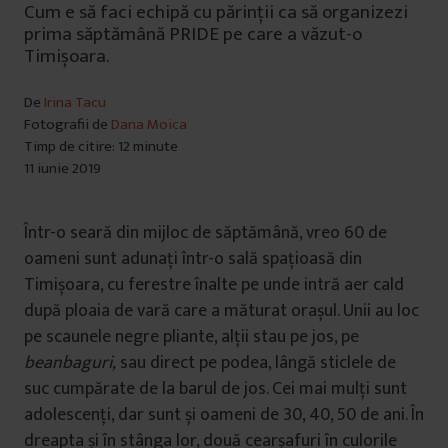
Cum e să faci echipă cu părinții ca să organizezi
prima săptămână PRIDE pe care a văzut-o
Timișoara.
De
Irina Tacu
Fotografii de
Dana Moica
Timp de citire: 12 minute
11 iunie 2019
Într-o seară din mijloc de săptămână, vreo 60 de
oameni sunt adunați într-o sală spațioasă din
Timișoara, cu ferestre înalte pe unde intră aer cald
după ploaia de vară care a măturat orașul. Unii au loc
pe scaunele negre pliante, alții stau pe jos, pe
beanbaguri,
sau direct pe podea, lângă sticlele de
suc cumpărate de la barul de jos. Cei mai mulți sunt
adolescenți, dar sunt și oameni de 30, 40, 50 de ani. În
dreapta și în stânga lor, două cearșafuri în culorile