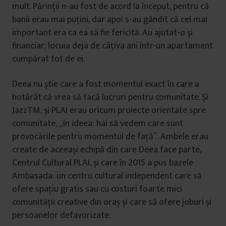
mult. Părinții n-au fost de acord la început, pentru că
banii erau mai puțini, dar apoi s-au gândit că cel mai
important era ca ea să fie fericită. Au ajutat-o și
financiar; locuia deja de câțiva ani într-un apartament
cumpărat tot de ei.
Deea nu știe care a fost momentul exact în care a
hotărât că vrea să facă lucruri pentru comunitate. Și
JazzTM, și PLAI erau oricum proiecte orientate spre
comunitate, „în ideea: hai să vedem care sunt
provocările pentru momentul de față”. Ambele erau
create de aceeași echipă din care Deea face parte,
Centrul Cultural PLAI, și care în 2015 a pus bazele
Ambasada: un centru cultural independent care să
ofere spațiu gratis sau cu costuri foarte mici
comunității creative din oraș și care să ofere joburi și
persoanelor defavorizate.