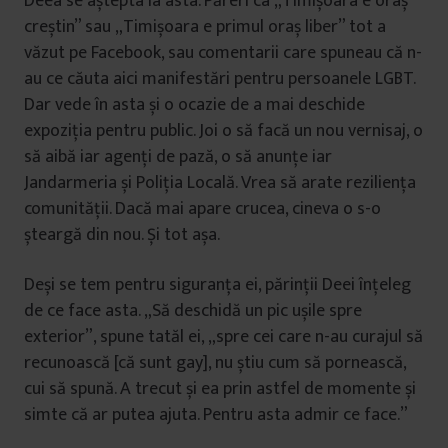
Deea se aștepta la asta. Păreri ca „Timișoara e oraș
creștin” sau „Timișoara e primul oraș liber” tot a
văzut pe Facebook, sau comentarii care spuneau că n-
au ce căuta aici manifestări pentru persoanele LGBT.
Dar vede în asta și o ocazie de a mai deschide
expoziția pentru public. Joi o să facă un nou vernisaj, o
să aibă iar agenți de pază, o să anunțe iar
Jandarmeria și Poliția Locală. Vrea să arate reziliența
comunității. Dacă mai apare crucea, cineva o s-o
șteargă din nou. Și tot așa.
Deși se tem pentru siguranța ei, părinții Deei înțeleg
de ce face asta. „Să deschidă un pic ușile spre
exterior”, spune tatăl ei, „spre cei care n-au curajul să
recunoască [că sunt gay], nu știu cum să pornească,
cui să spună. A trecut și ea prin astfel de momente și
simte că ar putea ajuta. Pentru asta admir ce face.”