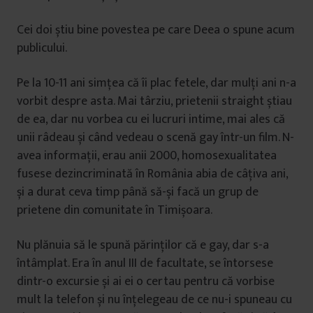
Cei doi știu bine povestea pe care Deea o spune acum
publicului.
Pe la 10-11 ani simțea că îi plac fetele, dar mulți ani n-a
vorbit despre asta. Mai târziu, prietenii straight știau
de ea, dar nu vorbea cu ei lucruri intime, mai ales că
unii râdeau și când vedeau o scenă gay într-un film. N-
avea informații, erau anii 2000, homosexualitatea
fusese dezincriminată în România abia de câțiva ani,
și a durat ceva timp până să-și facă un grup de
prietene din comunitate în Timișoara.
Nu plănuia să le spună părinților că e gay, dar s-a
întâmplat. Era în anul III de facultate, se întorsese
dintr-o excursie și ai ei o certau pentru că vorbise
mult la telefon și nu înțelegeau de ce nu-i spuneau cu