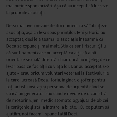
mai puține sponsorizări. Așa că au început să lucreze
la propriile asociații.
Deea mai avea nevoie de doi oameni ca să înființeze
asociația, așa că le-a spus părinților. Jeni și Horia au
acceptat, deși le e teamă: o asociație înseamnă că
Deea se expune și mai mult. Știu că sunt riscuri. Știu
că sunt oameni care nu acceptă ca alții să aibă
orientare sexuală diferită, chiar dacă nu înțeleg de ce
le-ar păsa ce fac alții cu viața lor. Dar au acceptat s-o
ajute – erau oricum voluntari veterani la festivalurile
la care lucrează Deea. Horia, inginer, e șofer pentru
toți artiștii invitați și persoana de urgență când se
strică un generator sau când e nevoie de o canistră
de motorină. Jeni, medic stomatolog, ajută de obicei
la curățenie și stă la intrare la bilete. „Cu ce putem să
ajutăm, noi facem”, spune tatăl Deei.