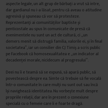
aspecte legale, un alt grup de bărbați a vrut să intre,
dar gardianul nu i-a lăsat, pentru că aveau o atitudine
agresivă și spuneau că vor să protesteze.
Reprezentanți ai comunităților baptiste și
penticostale au spus în comunicate de presă că
evenimentele nu sunt un act de cultură, ci „un
demers menit să distrugă familia, valorile ei, și în final
societatea”, iar un consilier din CJ Timiș a scris public
pe Facebook că homosexualitatea e „un indicator al
decadenței morale, nicidecum al progresului”.
Deei nu îi e teamă să se expună, să apară public, să
povestească despre ea. Simte că trebuie să fie vocală
într-o comunitate în care mulți nu sunt out
sau încă
își navighează identitatea. Nu vorbește mult despre
propriile relații, dar are în prezent o conexiune
specială cu o femeie care îi e foarte dragă.