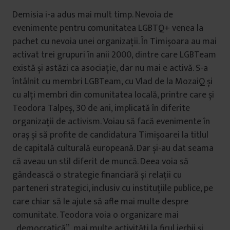
Demisia i-a adus mai mult timp. Nevoia de
evenimente pentru comunitatea LGBTQ+ venea la
pachet cu nevoia unei organizații. În Timișoara au mai
activat trei grupuri în anii 2000, dintre care LGBTeam
există și astăzi ca asociație, dar nu mai e activă. S-a
întâlnit cu membri LGBTeam, cu Vlad de la MozaiQ și
cu alți membri din comunitatea locală, printre care și
Teodora Talpeș, 30 de ani, implicată în diferite
organizații de activism. Voiau să facă evenimente în
oraș și să profite de candidatura Timișoarei la titlul
de capitală culturală europeană. Dar și-au dat seama
că aveau un stil diferit de muncă. Deea voia să
gândească o strategie financiară și relații cu
parteneri strategici, inclusiv cu instituțiile publice, pe
care chiar să le ajute să afle mai multe despre
comunitate. Teodora voia o organizare mai
„democratică”, mai multe activități la firul ierbii și