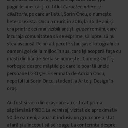
paginile unei cărți cu titlul
Caracter, iubire și
căsătorie
, pe care artistul, Sorin Oncu, o numește
heterosexistă. Oncu a murit în 2016, la 36 de ani, și
era printre cei mai vizibili artiști
queer
români, care
încuraja comunitatea să se exprime, să lupte, să nu
stea ascunsă. Pe un alt perete stau șase fotografii cu
oameni goi de la mijloc în sus, care își acoperă fața cu
măști din hârtie. Seria se numește „Coming Out” și
vorbește despre măștile pe care le poartă unele
persoane LGBTQ+. E semnată de Adrian Oncu,
nepotul lui Sorin Oncu, student la Arte și Design în
oraș.
Au fost și voci din oraș care au criticat prima
săptămână PRIDE. La vernisaj, vizitat de aproximativ
50 de oameni, a apărut inclusiv un grup care a stat
afară și a început să se roage. La conferința despre