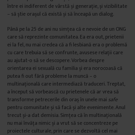
între ei indiferent de vârstă și generație, și vizibilitate
– să știe orașul că există și să înceapă un dialog.
Până pe la 25 de ani nu simțea că e nevoie de un ONG
care să reprezinte comunitatea. Ea era out, prietenii
ei la fel, nu mai credea că a fi lesbiană era o problemă
cu care trebuia să se confrunte, avusese relații care
au ajutat-o să se descopere. Vorbea despre
orientarea ei sexuală cu familia și era norocoasă că
putea fi out
fără probleme la muncă – o
multinațională care intermediază traduceri. Treptat,
a început să vorbească cu prietenele că ar vrea să
transforme petrecerile din oraș în unele mai
safe
pentru comunitate și să facă și alte evenimente. Anul
trecut și-a dat demisia. Simțea că în multinațională
nu mai învăța nimic și a vrut să se concentreze pe
proiectele culturale, prin care se dezvoltă cel mai