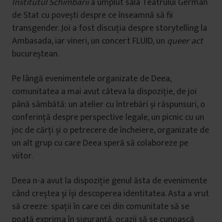
Institutul Schimbării
a umplut sala Teatrului German
de Stat cu povești despre ce înseamnă să fii
transgender. Joi a fost discuția despre storytelling la
Ambasada, iar vineri, un concert FLUID, un
queer act
bucureștean.
Pe lângă evenimentele organizate de Deea,
comunitatea a mai avut câteva la dispoziție, de joi
până sâmbătă: un atelier cu întrebări și răspunsuri, o
conferință despre perspective legale, un picnic cu un
joc de cărți și o petrecere de încheiere, organizate de
un alt grup cu care Deea speră să colaboreze pe
viitor.
Deea n-a avut la dispoziție genul ăsta de evenimente
când creștea și își descoperea identitatea. Asta a vrut
să creeze: spații în care cei din comunitate să se
poată exprima în siguranță, ocazii să se cunoască