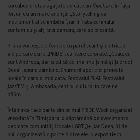
curcubeului stau agățate de câte un
flipchart
. În fața
lor, un ecran mare anunță: „Storytelling ca
instrument al schimbării”, iar în fața ecranului
suntem eu și alți trei oameni, care se prezintă.
Prima vorbește o femeie cu părul scurt și un tricou
alb pe care scrie „PRIDE”, cu litere colorate. „Ceau, eu
sunt Andreea, dar cred că cei mai mulți mă știți drept
Deea”, spune zâmbind. Enumeră apoi trei proiecte
locale în care e implicată: Festivalul PLAI, Festivalul
JazzTM și Ambasada, centrul cultural în care ne
aflăm.
Întâlnirea face parte din primul PRIDE Week organizat
vreodată în Timișoara, o săptămână de evenimente
dedicate comunității locale LGBTQ+, iar Deea, 31 de
ani, organizează o parte dintre ele: o expoziție cu