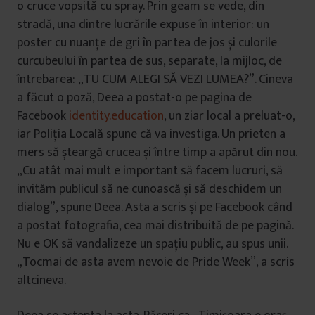
o cruce vopsită cu spray. Prin geam se vede, din
stradă, una dintre lucrările expuse în interior: un
poster cu nuanțe de gri în partea de jos și culorile
curcubeului în partea de sus, separate, la mijloc, de
întrebarea: „TU CUM ALEGI SĂ VEZI LUMEA?”. Cineva
a făcut o poză, Deea a postat-o pe pagina de
Facebook
identity.education
, un ziar local a preluat-o,
iar Poliția Locală spune că va investiga. Un prieten a
mers să șteargă crucea și între timp a apărut din nou.
„Cu atât mai mult e important să facem lucruri, să
invităm publicul să ne cunoască și să deschidem un
dialog”, spune Deea. Asta a scris și pe Facebook când
a postat fotografia, cea mai distribuită de pe pagină.
Nu e OK să vandalizeze un spațiu public, au spus unii.
„Tocmai de asta avem nevoie de Pride Week”, a scris
altcineva.