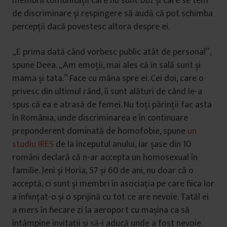
membrii comunității care nu sunt
out
și care se tem
de discriminare și respingere să audă că pot schimba
percepții dacă povestesc altora despre ei.
„E prima dată când vorbesc public atât de personal”,
spune Deea. „Am emoții, mai ales că în sală sunt și
mama și tata.” Face cu mâna spre ei. Cei doi, care o
privesc din ultimul rând, îi sunt alături de când le-a
spus că ea e atrasă de femei. Nu toți părinții fac asta
în România, unde discriminarea e în continuare
preponderent dominată de homofobie, spune
un
studiu IRES
de la începutul anului, iar șase din 10
români declară că n-ar accepta un homosexual în
familie. Jeni și Horia, 57 și 60 de ani, nu doar că o
acceptă, ci sunt și membri în asociația pe care fiica lor
a înființat-o și o sprijină cu tot ce are nevoie. Tatăl ei
a mers în fiecare zi la aeroport cu mașina ca să
întâmpine invitații și să-i aducă unde a fost nevoie.