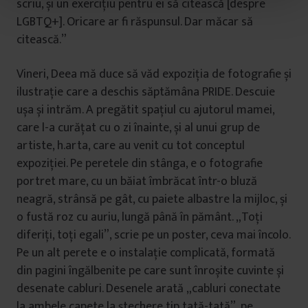
scriu, și un exercițiu pentru ei să citească [despre
t
LGBTQ+]. Oricare ar fi răspunsul. Dar măcar să
u
l
citească.”
u
i
Vineri, Deea mă duce să văd expoziția de fotografie și
ilustrație care a deschis săptămâna PRIDE. Descuie
ușa și intrăm. A pregătit spațiul cu ajutorul mamei,
care l-a curățat cu o zi înainte, și al unui grup de
artiste, h.arta, care au venit cu tot conceptul
expoziției. Pe peretele din stânga, e o fotografie
portret mare, cu un băiat îmbrăcat într-o bluză
neagră, strânsă pe gât, cu paiete albastre la mijloc, și
o fustă roz cu auriu, lungă până în pământ. „Toți
diferiți, toți egali”, scrie pe un poster, ceva mai încolo.
Pe un alt perete e o instalație complicată, formată
din pagini îngălbenite pe care sunt înroșite cuvinte și
desenate cabluri. Desenele arată „cabluri conectate
la ambele capete la ștechere tip tată-tată”, pe