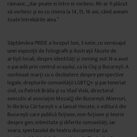
rămase, „dar poate ei între ei vorbesc. Mi-ar fi plăcut
să vorbesc și eu cu cineva la 14, 15, 16 ani, când aveam
toate întrebările alea.”
Săptămâna PRIDE a început luni, 3 iunie, cu vernisajul
unei expoziții de fotografii și ilustrații făcute de
artiști locali, despre identități și coming out. N-a avut
o paradă prin centrul orașului, ca la Cluj și București. A
continuat marți cu o dezbatere despre perspective
legale, drepturile comunității LGBTQ+ și parteneriat
civil, cu Patrick Brăila și cu Vlad Viski, directorul
executiv al asociației MozaiQ din București. Miercuri,
în librăria Cărturești s-a lansat Hecate, o editură din
București care publică ficțiune, non-ficțiune și teorie
despre gen, intimitate și diferite comunități, iar
seara, spectacolul de teatru documentar
La