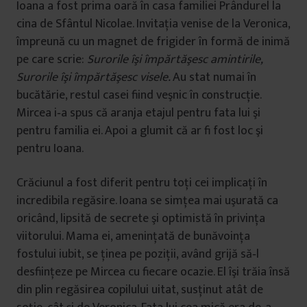
Ioana a fost prima oară în casa familiei Prândurel la
cina de Sfântul Nicolae. Invitaţia venise de la Veronica,
împreună cu un magnet de frigider în formă de inimă
pe care scrie:
Surorile îşi împărtăşesc amintirile,
Surorile îşi împărtăşesc visele.
Au stat numai în
bucătărie, restul casei fiind veşnic în construcţie.
Mircea i‐a spus că aranja etajul pentru fata lui şi
pentru familia ei. Apoi a glumit că ar fi fost loc şi
pentru Ioana.
Crăciunul a fost diferit pentru toţi cei implicaţi în
incredibila regăsire. Ioana se simţea mai uşurată ca
oricând, lipsită de secrete şi optimistă în privinţa
viitorului. Mama ei, ameninţată de bunăvoinţa
fostului iubit, se ţinea pe poziţii, având grijă să‐l
desfiinţeze pe Mircea cu fiecare ocazie. El îşi trăia însă
din plin regăsirea copilului uitat, susţinut atât de