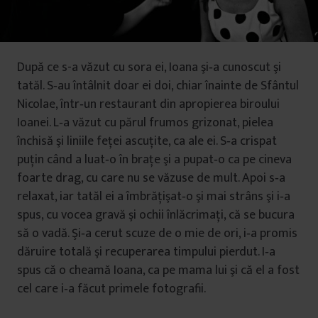
După ce s-a văzut cu sora ei, Ioana şi‐a cunoscut şi
tatăl. S‐au întâlnit doar ei doi, chiar înainte de Sfântul
Nicolae, într‐un restaurant din apropierea biroului
Ioanei. L‐a văzut cu părul frumos grizonat, pielea
închisă şi liniile feţei ascuţite, ca ale ei. S‐a crispat
puţin când a luat‐o în braţe şi a pupat‐o ca pe cineva
foarte drag, cu care nu se văzuse de mult. Apoi s‐a
relaxat, iar tatăl ei a îmbrăţişat‐o şi mai strâns şi i‐a
spus, cu vocea gravă şi ochii înlăcrimaţi, că se bucura
să o vadă. Şi‐a cerut scuze de o mie de ori, i‐a promis
dăruire totală şi recuperarea timpului pierdut. I‐a
spus că o cheamă Ioana, ca pe mama lui şi că el a fost
cel care i‐a făcut primele fotografii.