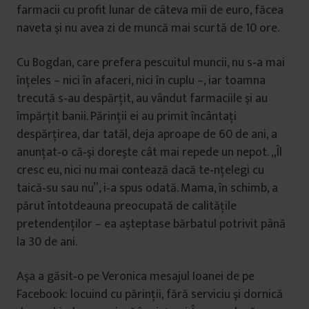
farmacii cu profit lunar de câteva mii de euro, făcea
naveta şi nu avea zi de muncă mai scurtă de 10 ore.
Cu Bogdan, care prefera pescuitul muncii, nu s‐a mai
înţeles – nici în afaceri, nici în cuplu –, iar toamna
trecută s‐au despărţit, au vândut farmaciile şi au
împărţit banii. Părinţii ei au primit încântaţi
despărţirea, dar tatăl, deja aproape de 60 de ani, a
anunţat‐o că‐şi doreşte cât mai repede un nepot. „Îl
cresc eu, nici nu mai contează dacă te‐nţelegi cu
taică‐su sau nu”
,
i‐a spus odată. Mama, în schimb, a
părut întotdeauna preocupată de calităţile
pretendenţilor – ea aşteptase bărbatul potrivit până
la 30 de ani.
Aşa a găsit‐o pe Veronica mesajul Ioanei de pe
Facebook: locuind cu părinţii, fără serviciu şi dornică