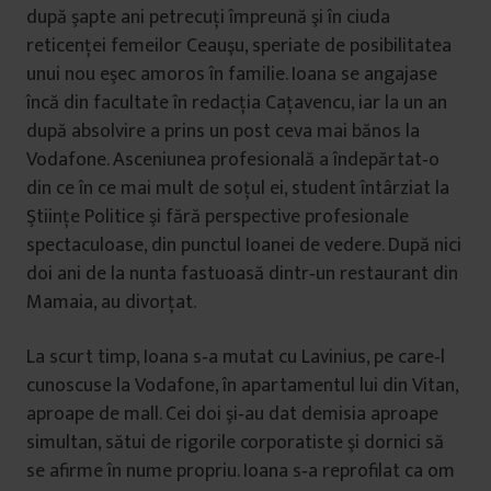
după şapte ani petrecuţi împreună şi în ciuda
reticenţei femeilor Ceauşu, speriate de posibilitatea
unui nou eşec amoros în familie. Ioana se angajase
încă din facultate în redacţia Caţavencu, iar la un an
după absolvire a prins un post ceva mai bănos la
Vodafone. Asceniunea profesională a îndepărtat‐o
din ce în ce mai mult de soţul ei, student întârziat la
Ştiinţe Politice şi fără perspective profesionale
spectaculoase, din punctul Ioanei de vedere. După nici
doi ani de la nunta fastuoasă dintr‐un restaurant din
Mamaia, au divorţat.
La scurt timp, Ioana s‐a mutat cu Lavinius, pe care‐l
cunoscuse la Vodafone, în apartamentul lui din Vitan,
aproape de mall. Cei doi şi‐au dat demisia aproape
simultan, sătui de rigorile corporatiste şi dornici să
se afirme în nume propriu. Ioana s‐a reprofilat ca om