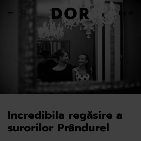
Sari
Sari
la
la
English
meniu
conținut
Incredibila regăsire a
surorilor Prândurel