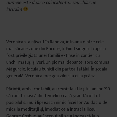
numele este doar o coincidenta… sau chiar ne
inrudim
Veronica s-a născut în Rahova,
într‐una dintre cele
mai sărace zone din Bucureşti. Fiind singurul copil, a
fost privilegiata unei familii extinse în cartier cu
unchi, mătuşi şi veri. Un pic mai departe, spre comuna
Măgurele, locuiau bunicii din partea tatălui. În şcoala
generală, Veronica mergea zilnic la ei la prânz.
Părinţii, ambii contabili, au reuşit la sfârşitul anilor ’90
să construiască din temelii o casă şi au făcut tot
posibilul să nu‐i lipsească nimic fiicei lor. Au dat‐o de
mică la meditaţii şi, imediat ce a intrat la liceul
George Coşbuc, au început să se gândească la o