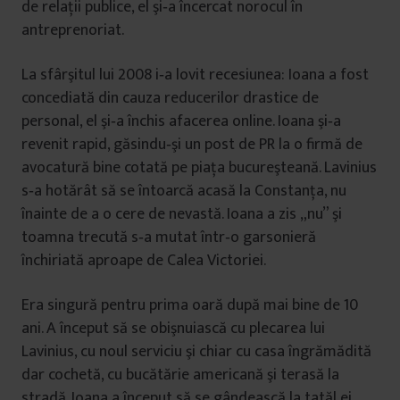
de relaţii publice, el şi‐a încercat norocul în
antreprenoriat.
La sfârşitul lui 2008 i‐a lovit recesiunea: Ioana a fost
concediată din cauza reducerilor drastice de
personal, el şi‐a închis afacerea online. Ioana şi‐a
revenit rapid, găsindu‐şi un post de PR la o firmă de
avocatură bine cotată pe piaţa bucureşteană. Lavinius
s‐a hotărât să se întoarcă acasă la Constanța, nu
înainte de a o cere de nevastă. Ioana a zis „nu” şi
toamna trecută s‐a mutat într‐o garsonieră
închiriată aproape de Calea Victoriei.
Era singură pentru prima oară după mai bine de 10
ani. A început să se obişnuiască cu plecarea lui
Lavinius, cu noul serviciu şi chiar cu casa îngrămădită
dar cochetă, cu bucătărie americană şi terasă la
stradă. Ioana a început să se gândească la tatăl ei