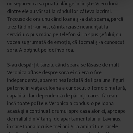
t
un separeu ca să poată plânge în linişte. Vreo două
u
dintre ele au vărsat la rândul lor câteva lacrimi.
l
Trecuse de ora unu când Ioana şi‐a dat seama, parcă
u
trezită dintr‐un vis, că întârziase neanunţat la
i
serviciu. A pus mâna pe telefon şi i‐a spus şefului, cu
vocea sugrumată de emoţie, că tocmai şi‐a cunoscut
sora. A obţinut pe loc învoirea.
S‐au despărţit târziu, când seara se lăsase de mult.
Veronica aflase despre sora ei că era o fire
independentă, aparent neafectată de lipsa unei figuri
paterne în viaţa ei. Ioana a cunoscut o femeie matură,
capabilă, dar dependentă de părinţii care‐i făceau
încă toate poftele. Veronica a condus‐o pe Ioana
acasă şi a continuat drumul spre casa alor ei, aproape
de mallul din Vitan şi de apartamentului lui Lavinius,
în care Ioana locuise trei ani. Şi‐a amintit de rarele