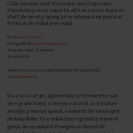
Căile familiei sunt încurcate. Unii frați cresc
împreună și nu se suportă, alții se cunosc după un
sfert de secol și ajung să se iubească de parcă ar
fi trecut de mână prin viață.
De
Matei Schwartz
Fotografii de
Andrei Pungovschi
Timp de citire: 17 minute
22 iulie 2010
Acest articol a fost publicat în DoR #3 (vară 2010)
Cumpără revista
Era o zi cu cer gri, aglomeraţie şi termometre sub
zero grade. Ioana, o femeie măruntă, cu trăsături
ascuţite şi mersul apăsat, a coborât din taxiul oprit
pe Radu Beller. Cu o mână ţinea zgribulită mânerul
genţii, iar cu cealaltă strangula un buchet de