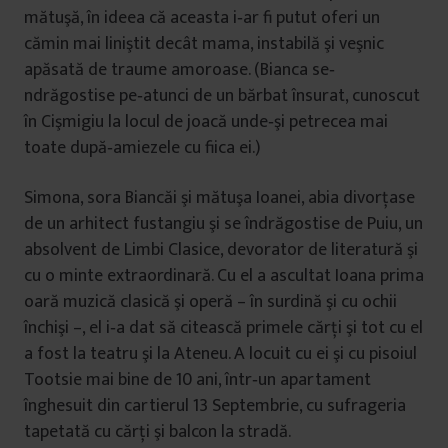
mătuşă, în ideea că aceasta i‐ar fi putut oferi un
cămin mai liniştit decât mama, instabilă şi veşnic
apăsată de traume amoroase. (Bianca se‐
ndrăgostise pe‐atunci de un bărbat însurat, cunoscut
în Cişmigiu la locul de joacă unde‐şi petrecea mai
toate după‐amiezele cu fiica ei.)
Simona, sora Biancăi şi mătuşa Ioanei, abia divorţase
de un arhitect fustangiu şi se îndrăgostise de Puiu, un
absolvent de Limbi Clasice, devorator de literatură şi
cu o minte extraordinară. Cu el a ascultat Ioana prima
oară muzică clasică şi operă – în surdină şi cu ochii
închişi –, el i‐a dat să citească primele cărţi şi tot cu el
a fost la teatru şi la Ateneu. A locuit cu ei şi cu pisoiul
Tootsie mai bine de 10 ani, într‐un apartament
înghesuit din cartierul 13 Septembrie, cu sufrageria
tapetată cu cărţi şi balcon la stradă.