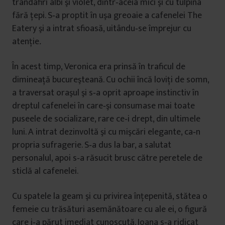
trandafiri albi şi violet, dintr‐aceia mici şi cu tulpina
fără ţepi. S‐a proptit în uşa greoaie a cafenelei The
Eatery şi a intrat sfioasă, uitându‐se împrejur cu
atenţie
.
În acest timp, Veronica era prinsă în traficul de
dimineaţă bucureşteană. Cu ochii încă loviţi de somn,
a traversat oraşul şi s‐a oprit aproape instinctiv în
dreptul cafenelei în care‐şi consumase mai toate
puseele de socializare, rare ce‐i drept, din ultimele
luni. A intrat dezinvoltă şi cu mişcări elegante, ca‐n
propria sufragerie. S‐a dus la bar, a salutat
personalul, apoi s‐a răsucit brusc către peretele de
sticlă al cafenelei.
Cu spatele la geam şi cu privirea înţepenită, stătea o
femeie cu trăsături asemănătoare cu ale ei, o figură
care i‐a părut imediat cunoscută. Ioana s‐a ridicat