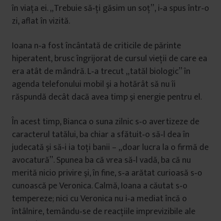
în viaţa ei. „Trebuie să‐ţi găsim un soţ”, i‐a spus într‐o
zi, aflat în vizită.
Ioana n‐a fost încântată de criticile de părinte
hiperatent, brusc îngrijorat de cursul vieţii de care ea
era atât de mândră. L‐a trecut „tatăl biologic” în
agenda telefonului mobil şi a hotărât să nu îi
răspundă decât dacă avea timp şi energie pentru el.
În acest timp, Bianca o suna zilnic s‐o avertizeze de
caracterul tatălui, ba chiar a sfătuit‐o să‐l dea în
judecată şi să‐i ia toţi banii – „doar lucra la o firmă de
avocatură”. Spunea ba că vrea să‐l vadă, ba că nu
merită nicio privire şi, în fine, s‐a arătat curioasă s‐o
cunoască pe Veronica. Calmă, Ioana a căutat s‐o
tempereze; nici cu Veronica nu i‐a mediat încă o
întâlnire, temându‐se de reacţiile imprevizibile ale