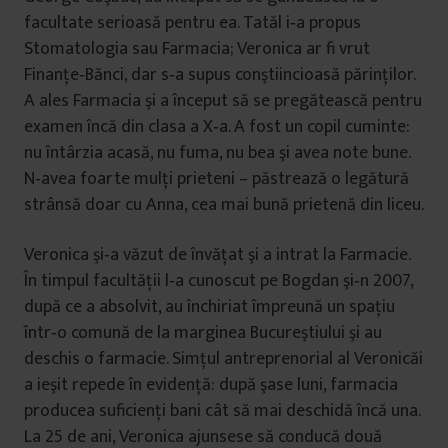
facultate serioasă pentru ea. Tatăl i‐a propus
Stomatologia sau Farmacia; Veronica ar fi vrut
Finanţe‐Bănci, dar s‐a supus conştiincioasă părinţilor.
A ales Farmacia şi a început să se pregătească pentru
examen încă din clasa a X‐a. A fost un copil cuminte:
nu întârzia acasă, nu fuma, nu bea şi avea note bune.
N‐avea foarte mulţi prieteni – păstrează o legătură
strânsă doar cu Anna, cea mai bună prietenă din liceu.
Veronica şi‐a văzut de învăţat şi a intrat la Farmacie.
În timpul facultăţii l‐a cunoscut pe Bogdan şi‐n 2007,
după ce a absolvit, au închiriat împreună un spaţiu
într‐o comună de la marginea Bucureştiului şi au
deschis o farmacie. Simţul antreprenorial al Veronicăi
a ieşit repede în evidenţă: după şase luni, farmacia
producea suficienţi bani cât să mai deschidă încă una.
La 25 de ani, Veronica ajunsese să conducă două