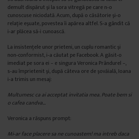
demult dispărut şi la sora vitregă pe care n‐o
cunoscuse niciodată. Acum, după o căsătorie şi‐o
relaţie eşuate, povestea îi apărea altfel. S‐a gândit că
i‐ar plăcea să‐i cunoască.
La insistenţele unor prieteni, un cuplu romantic şi
non‐conformist, i‐a căutat pe Facebook. A găsit‐o
imediat pe sora ei – e singura Veronica Prândurel –,
s‐au împrietenit şi, după câteva ore de şovăială, Ioana
i‐a trimis un mesaj:
Multumesc ca ai acceptat invitatia mea. Poate bem si
o cafea candva…
Veronica a răspuns prompt:
Mi‐ar face placere sa ne cunoastem! ma intreb daca