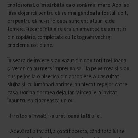
profesional, o îmbărbăta ca o soră mai mare. Apoi se
lăsa dojenită pentru că se mai gândea la fostul iubit,
ori pentru că nu‐şi folosea suficient atuurile de
femeie. Fiecare întâlnire era un amestec de amintiri
din copilărie, completate cu fotografii vechi şi
probleme cotidiene.
În seara de Înviere s‐au văzut din nou toţi trei. Ioana
şi Veronica au mers împreună să‐l ia pe Mircea şi s‐au
dus pe jos la o biserică din apropiere. Au ascultat
slujba şi, cu lumânări aprinse, au plecat repejor către
casă. Dorina dormea deja, iar Mircea le‐a invitat
înăuntru să ciocnească un ou.
–Hristos a înviat!, i‐a urat Ioana tatălui ei.
–Adevărat a înviat!, a şoptit acesta, când fata lui se