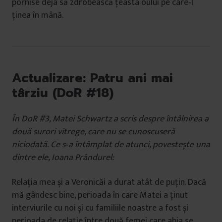
pornise deja să zdrobească ţeasta oului pe care‐l
ţinea în mână.
Actualizare: Patru ani mai
târziu (DoR #18)
În DoR #3, Matei Schwartz a scris despre întâlnirea a
două surori vitrege, care nu se cunoscuseră
niciodată. Ce s‐a întâmplat de atunci, povestește una
dintre ele, Ioana Prândurel:
Relația mea și a Veronicăi a durat atât de puțin. Dacă
mă gândesc bine, perioada în care Matei a ținut
interviurile cu noi și cu familiile noastre a fost și
perioada de relație între două femei care abia se