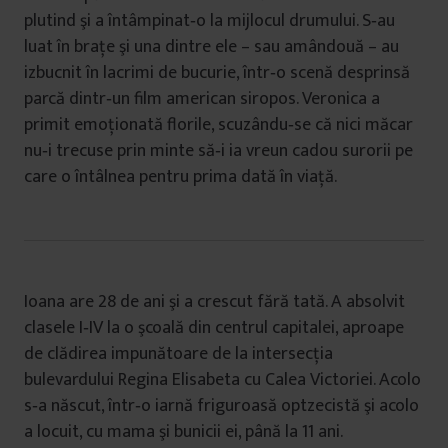
plutind şi a întâmpinat‐o la mijlocul drumului. S‐au
luat în braţe şi una dintre ele – sau amândouă – au
izbucnit în lacrimi de bucurie, într‐o scenă desprinsă
parcă dintr‐un film american siropos. Veronica a
primit emoţionată florile, scuzându‐se că nici măcar
nu‐i trecuse prin minte să‐i ia vreun cadou surorii pe
care o întâlnea pentru prima dată în viaţă.
Ioana are 28 de ani şi a crescut fără tată. A absolvit
clasele I‐IV la o şcoală din centrul capitalei, aproape
de clădirea impunătoare de la intersecţia
bulevardului Regina Elisabeta cu Calea Victoriei. Acolo
s‐a născut, într‐o iarnă friguroasă optzecistă şi acolo
a locuit, cu mama şi bunicii ei, până la 11 ani.