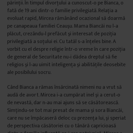
părinţii. În timpul divorţului a cunoscut‐o pe Bianca, o
fată de 19 ani dintr‐o familie privilegiată. Relaţia a
evoluat rapid, Mircea rămânând ocazional să doarmă
pe canapeaua familiei Ceauşu. Mama Biancăi nu l‐a
plăcut, crezându‐l prefăcut şi interesat de poziţia
privilegiată a soţului ei. Cu tatăl s‐a înţeles bine. A
vorbit cu el despre religie într‐o vreme în care poziţia
de general de Securitate nu‐i dădea dreptul să fie
religios şi l‐au uimit inteligenţa şi abilităţile deosebite
ale posibilului socru.
Când Bianca a rămas însărcinată nimeni nu a vrut să
audă de avort. Mircea i‐a cumpărat inel şi a cerut‐o
de nevastă, dar n‐au mai ajuns să se căsătorească.
Simţindu‐se tot mai presat de mama şi sora Biancăi,
care nu se împăcaseră deloc cu prezenţa lui, şi speriat
de perspectiva căsătoriei cu o tânără capricioasă