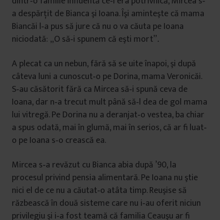
dintr‐o familie influentă ce‐i era potrivnică, Mircea s‐
a despărţit de Bianca şi Ioana. Îşi aminteşte că mama
Biancăi l‐a pus să jure că nu o va căuta pe Ioana
niciodată: „O să‐i spunem că eşti mort”
.
A plecat ca un nebun, fără să se uite înapoi, şi după
câteva luni a cunoscut‐o pe Dorina, mama Veronicăi.
S‐au căsătorit fără ca Mircea să‐i spună ceva de
Ioana, dar n‐a trecut mult până să‐l dea de gol mama
lui vitregă. Pe Dorina nu a deranjat‐o vestea, ba chiar
a spus odată, mai în glumă, mai în serios, că ar fi luat‐
o pe Ioana s‐o crească ea.
Mircea s‐a revăzut cu Bianca abia după ’90, la
procesul privind pensia alimentară. Pe Ioana nu ştie
nici el de ce nu a căutat‐o atâta timp. Reuşise să
răzbească în două sisteme care nu i‐au oferit niciun
privilegiu şi i‐a fost teamă că familia Ceauşu ar fi