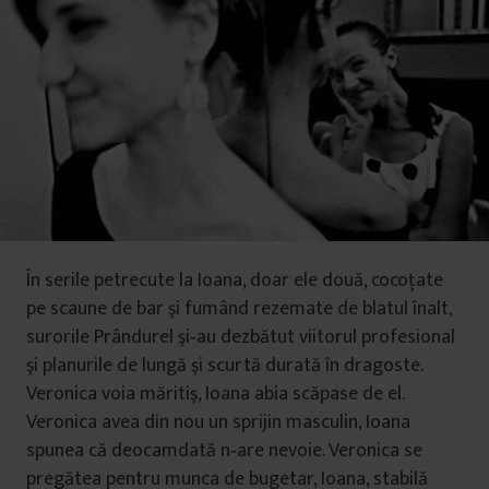
În serile petrecute la Ioana, doar ele două, cocoţate
pe scaune de bar şi fumând rezemate de blatul înalt,
surorile Prândurel şi‐au dezbătut viitorul profesional
şi planurile de lungă şi scurtă durată în dragoste.
Veronica voia măritiş, Ioana abia scăpase de el.
Veronica avea din nou un sprijin masculin, Ioana
spunea că deocamdată n‐are nevoie. Veronica se
pregătea pentru munca de bugetar, Ioana, stabilă