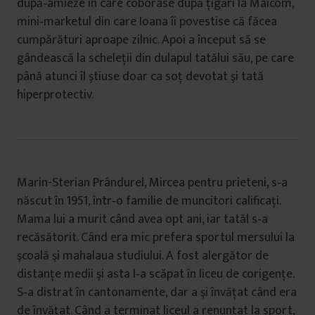
după‐amieze în care coborâse după ţigări la Maicom,
mini‐marketul din care Ioana îi povestise că făcea
cumpărături aproape zilnic. Apoi a început să se
gândească la scheleţii din dulapul tatălui său, pe care
până atunci îl ştiuse doar ca soţ devotat şi tată
hiperprotectiv.
Marin-Sterian Prândurel, Mircea pentru prieteni, s‐a
născut în 1951, într‐o familie de muncitori calificaţi.
Mama lui a murit când avea opt ani, iar tatăl s‐a
recăsătorit. Când era mic prefera sportul mersului la
şcoală şi mahalaua studiului. A fost alergător de
distanţe medii şi asta l‐a scăpat în liceu de corigenţe.
S‐a distrat în cantonamente, dar a şi învăţat când era
de învăţat. Când a terminat liceul a renunţat la sport,