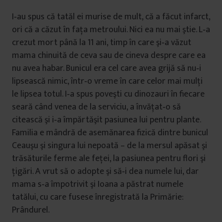
I‐au spus că tatăl ei murise de mult, că a făcut infarct,
ori că a căzut în faţa metroului. Nici ea nu mai ştie. L‐a
crezut mort până la 11 ani, timp în care şi‐a văzut
mama chinuită de ceva sau de cineva despre care ea
nu avea habar. Bunicul era cel care avea grijă să nu‐i
lipsească nimic, într‐o vreme în care celor mai mulţi
le lipsea totul. I‐a spus poveşti cu dinozauri în fiecare
seară când venea de la serviciu, a învăţat‐o să
citească şi i‐a împărtăşit pasiunea lui pentru plante.
Familia e mândră de asemănarea fizică dintre bunicul
Ceauşu şi singura lui nepoată – de la mersul apăsat şi
trăsăturile ferme ale feţei, la pasiunea pentru flori şi
ţigări. A vrut să o adopte şi să‐i dea numele lui, dar
mama s‐a împotrivit şi Ioana a păstrat numele
tatălui, cu care fusese înregistrată la Primărie:
Prândurel.