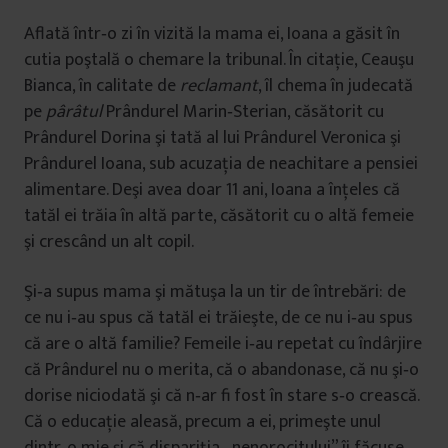
Aflată într‐o zi în vizită la mama ei, Ioana a găsit în
cutia poştală o chemare la tribunal. În citaţie, Ceauşu
Bianca, în calitate de
reclamant
, îl chema în judecată
pe
pârâtul
Prândurel Marin‐Sterian, căsătorit cu
Prândurel Dorina şi tată al lui Prândurel Veronica şi
Prândurel Ioana, sub acuzaţia de neachitare a pensiei
alimentare. Deşi avea doar 11 ani, Ioana a înţeles că
tatăl ei trăia în altă parte, căsătorit cu o altă femeie
şi crescând un alt copil.
Şi‐a supus mama şi mătuşa la un tir de întrebări: de
ce nu i‐au spus că tatăl ei trăieşte, de ce nu i‐au spus
că are o altă familie? Femeile i‐au repetat cu îndârjire
că Prândurel nu o merita, că o abandonase, că nu şi‐o
dorise niciodată şi că n‐ar fi fost în stare s‐o crească.
Că o educaţie aleasă, precum a ei, primeşte unul