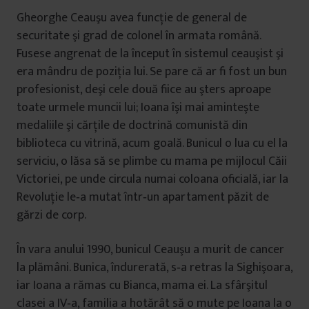
Gheorghe Ceauşu avea funcţie de general de
securitate şi grad de colonel în armata română.
Fusese angrenat de la început în sistemul ceauşist şi
era mândru de poziţia lui. Se pare că ar fi fost un bun
profesionist, deşi cele două fiice au şters aproape
toate urmele muncii lui; Ioana îşi mai aminteşte
medaliile şi cărţile de doctrină comunistă din
biblioteca cu vitrină, acum goală. Bunicul o lua cu el la
serviciu, o lăsa să se plimbe cu mama pe mijlocul Căii
Victoriei, pe unde circula numai coloana oficială, iar la
Revoluţie le‐a mutat într‐un apartament păzit de
gărzi de corp.
În vara anului 1990, bunicul Ceauşu a murit de cancer
la plămâni. Bunica, îndurerată, s‐a retras la Sighişoara,
iar Ioana a rămas cu Bianca, mama ei. La sfârşitul
clasei a IV‐a, familia a hotărât să o mute pe Ioana la o