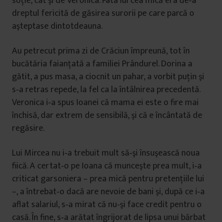
soţie, cât şi de Veronica. Fata lui cea mică era de‐a
dreptul fericită de găsirea surorii pe care parcă o
aşteptase dintotdeauna.
Au petrecut prima zi de Crăciun împreună, tot în
bucătăria faianţată a familiei Prândurel. Dorina a
gătit, a pus masa, a ciocnit un pahar, a vorbit puţin şi
s‐a retras repede, la fel ca la întâlnirea precedentă.
Veronica i‐a spus Ioanei că mama ei este o fire mai
închisă, dar extrem de sensibilă, şi că e încântată de
regăsire.
Lui Mircea nu i‐a trebuit mult să‐şi însuşească noua
fiică. A certat‐o pe Ioana că munceşte prea mult, i‐a
criticat garsoniera – prea mică pentru pretenţiile lui
–, a întrebat‐o dacă are nevoie de bani şi, după ce i‐a
aflat salariul, s‐a mirat că nu‐şi face credit pentru o
casă. În fine, s‐a arătat îngrijorat de lipsa unui bărbat