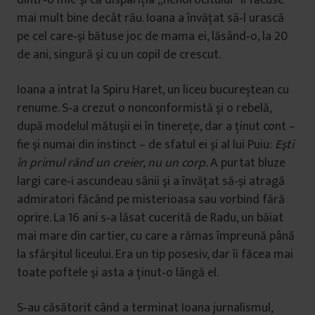
dintr‐o mie şi că dispariţia „nenorocitului” îi făcuse
mai mult bine decât rău. Ioana a învăţat să‐l urască
pe cel care‐şi bătuse joc de mama ei, lăsând‐o, la 20
de ani, singură şi cu un copil de crescut.
Ioana a intrat la Spiru Haret, un liceu bucureștean cu
renume. S‐a crezut o nonconformistă şi o rebelă,
după modelul mătuşii ei în tinereţe, dar a ţinut cont –
fie şi numai din instinct – de sfatul ei şi al lui Puiu:
Eşti
în primul rând un creier, nu un corp.
A purtat bluze
largi care‐i ascundeau sânii şi a învăţat să‐şi atragă
admiratori făcând pe misterioasa sau vorbind fără
oprire. La 16 ani s‐a lăsat cucerită de Radu, un băiat
mai mare din cartier, cu care a rămas împreună până
la sfârşitul liceului. Era un tip posesiv, dar îi făcea mai
toate poftele şi asta a ţinut‐o lângă el.
S‐au căsătorit când a terminat Ioana jurnalismul,