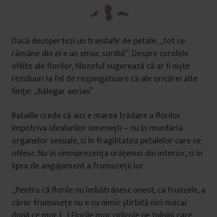
Dacă decopertezi un trandafir de petale, „tot ce
rămâne din el e un smoc sordid”. Despre corolele
ofilite ale florilor, filozoful sugerează că ar fi niște
reziduuri la fel de respingătoare ca ale oricărei alte
ființe: „bălegar aerian”.
Bataille crede că aici e marea trădare a florilor
împotriva idealurilor omenești – nu în murdăria
organelor sexuale, ci în fragilitatea petalelor care se
ofilesc. Nu în omniprezența urâțeniei din interior, ci în
lipsa de angajament a frumuseții lor.
„Pentru că florile nu îmbătrânesc onest, ca frunzele, a
căror frumusețe nu e cu nimic știrbită nici măcar
după ce mor. […] Florile mor ridicole pe tulpini care