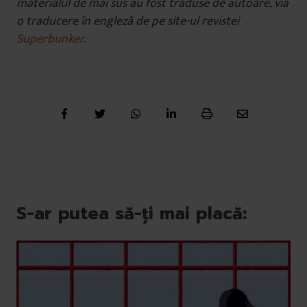
materialul de mai sus au fost traduse de autoare, via
o traducere în engleză de pe
site-ul revistei
Superbunker
.
S-ar putea să-ți mai placă: