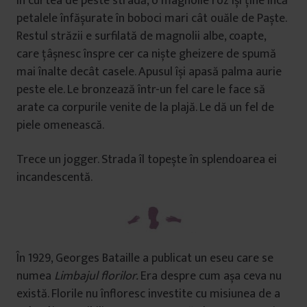
În curtea de peste stradă, o magnolie roz își ține încă
petalele înfășurate în boboci mari cât ouăle de Paște.
Restul străzii e surfilată de magnolii albe, coapte,
care țâșnesc înspre cer ca niște gheizere de spumă
mai înalte decât casele. Apusul își apasă palma aurie
peste ele. Le bronzează într-un fel care le face să
arate ca corpurile venite de la plajă. Le dă un fel de
piele omenească.
Trece un jogger. Strada îl topește în splendoarea ei
incandescentă.
În 1929, Georges Bataille a publicat un eseu care se
numea
Limbajul florilor.
Era despre cum așa ceva nu
există. Florile nu înfloresc investite cu misiunea de a