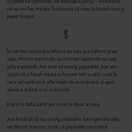
cu privirea opintindu-se deasupra porții – înseamnă
că nu-mi fac treaba. Înseamnă că stau la biroul meu și
pierd timpul.
În curtea noastră a înflorit un cais și a înflorit și un
vișin. Printre pietricele au crescut talere de nu-mă-
uita și păpădii. Am vrut să smulg păpădiile. Așa am
văzut că a făcut odată o femeie într-o altă casă în
care am petrecut alte nopți de primăvară, și apoi
aleea a arătat mai ordonată.
E prima dată când am o curte doar a mea.
Am hotărât să nu smulg păpădiile. Georges Bataille,
un filozof francez, scria că păpădiile semnifică