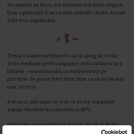
ele așezate pe birou, mă simțeam mai puțin singură.
Erau o prezență. Erau ca niște animale tăcute. Au mai
trăit vreo săptămână.
Trenul îl luasem pe întuneric ca să ajung să-mi fac
teste medicale pentru angajare. Urma să lucrez la o
băcănie – una minusculă, cu motive etnice pe
pătrățele de gresie. Part-time, doar ca să-mi fie mai
ușor să scriu.
A doua zi, patroana mi-a zis că nu mă mai poate
angaja. Vânzările le scăzuseră cu 80%.
Jobul meu a supraviețuit mai puțin decât un fir de
lalea zgâlțâită pe șine. Jobul meu s-a născut mort.