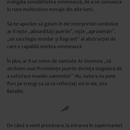
mângâia sensibilitatea omenească, de a ne comunica
în rune multicolore mesaje din alte lumi.
Să ne apucăm să găsim în ele interpretări simbolice
ar fi niște „absurdități puerile“, niște „aproximări”,
„un sacrilegiu murdar și flagrant“ al abstracției de
care e capabilă mintea omenească.
În plus, ar fi un semn de vanitate. Ar însemna „să
atribuim unei Providențe puerile dorința singulară de
a satisface maniile oamenilor”. Nu, natura nu pune
flori pe crengi ca să vă reflectați voi în ele, zice
Bataille.
De când a venit primăvara, la intrarea în supermarket