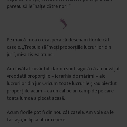
păreau să le înalțe către nori. ”
Pe maică-mea o exaspera că desenam florile cât
casele. „Trebuie să înveți proporțiile lucrurilor din
jur”, mi-a zis ea atunci.
Am învățat cuvântul, dar nu sunt sigură că am învățat
vreodată proporțiile – ierarhia de mărimi – ale
lucrurilor din jur. Oricum toate lucrurile și-au pierdut
proporțiile acum – ca un cal pe un câmp de pe care
toată lumea a plecat acasă.
Acum florile pot fi din nou cât casele. Am voie să le
fac așa, în lipsa altor repere.