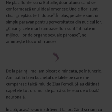
Ne plac florile, scria Bataille, doar atunci când se
conformează unui ideal omenesc. Unele flori sunt
chiar „neplăcute, hidoase”. În plus, petalele sunt un
simplu paravan pentru perversitatea din nucleul lor.
„Chiar și cele mai frumoase flori sunt întinate în
mijlocul lor de organe sexuale păroase”, ne
amintește filozoful francez.
De la părinții mei am plecat dimineața, pe întuneric.
Am luat în tren buchetul de lalele pe care mi-l
cumpărase taică-miu de Ziua Femeii. Și-au clătinat
capetele tot drumul, de parcă sufereau de o boală
neuronală.
În apă, acasă, s-au înzdrăvenit la loc. Când scriam cu