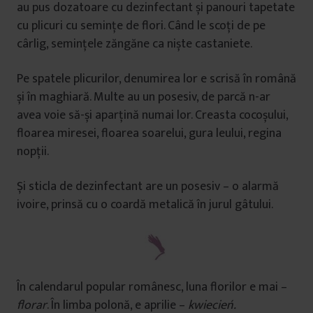
au pus dozatoare cu dezinfectant și panouri tapetate
cu plicuri cu semințe de flori. Când le scoți de pe
cârlig, semințele zăngăne ca niște castaniete.
Pe spatele plicurilor, denumirea lor e scrisă în română
și în maghiară. Multe au un posesiv, de parcă n-ar
avea voie să-și aparțină numai lor. Creasta cocoșului,
floarea miresei, floarea soarelui, gura leului, regina
nopții.
Și sticla de dezinfectant are un posesiv – o alarmă
ivoire, prinsă cu o coardă metalică în jurul gâtului.
În calendarul popular românesc, luna florilor e mai –
florar
. În limba polonă, e aprilie –
kwiecień.