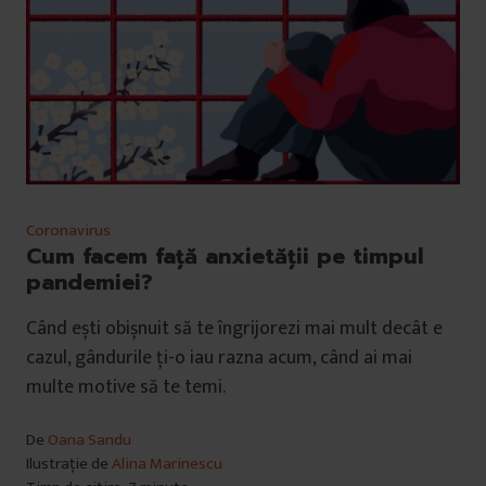
Coronavirus
Cum facem față anxietății pe timpul
pandemiei?
Când ești obișnuit să te îngrijorezi mai mult decât e
cazul, gândurile ți-o iau razna acum, când ai mai
multe motive să te temi.
De
Oana Sandu
Ilustrație de
Alina Marinescu