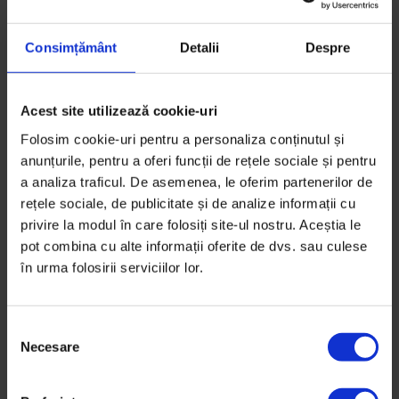
Consimțământ
Detalii
Despre
Proprietarii casei pe care o închiriem ne cer
Acest site utilizează cookie-uri
fotografii cu florile din grădină. Cred că ei le
Folosim cookie-uri pentru a personaliza conținutul și
consideră ale lor în același fel în care canapeaua și
anunțurile, pentru a oferi funcții de rețele sociale și pentru
frigiderul sunt ale lor. Am găsit într-un sertar factura
a analiza traficul. De asemenea, le oferim partenerilor de
de când au cumpărat frigiderul. A fost expediat
rețele sociale, de publicitate și de analize informații cu
dintr-un depozit din Ialomița, cu deschiderea
privire la modul în care folosiți site-ul nostru. Aceștia le
pachetului la livrare.
pot combina cu alte informații oferite de dvs. sau culese
în urma folosirii serviciilor lor.
S
După cutremurul din ’77, o prietenă a unei prietene a
Necesare
e
văzut o magnolie înflorind din molozul care fusese
l
odată un oraș. Orașul București. Atunci a simțit că va
e