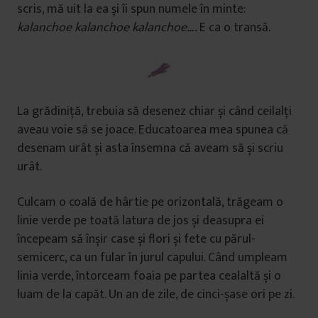
u
scris, mă uit la ea și îi spun numele în minte:
i
kalanchoe kalanchoe kalanchoe….
E ca o transă.
La grădiniță, trebuia să desenez chiar și când ceilalți
aveau voie să se joace. Educatoarea mea spunea că
desenam urât și asta însemna că aveam să și scriu
urât.
Culcam o coală de hârtie pe orizontală, trăgeam o
linie verde pe toată latura de jos și deasupra ei
începeam să înșir case și flori și fete cu părul-
semicerc, ca un fular în jurul capului. Când umpleam
linia verde, întorceam foaia pe partea cealaltă și o
luam de la capăt. Un an de zile, de cinci-șase ori pe zi.