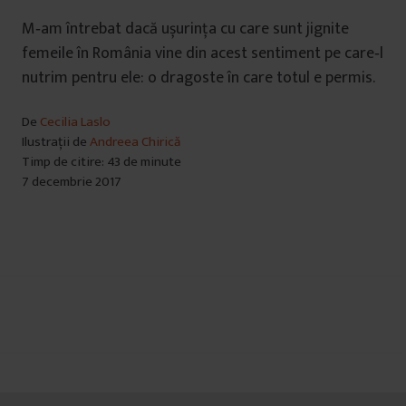
M‑am întrebat dacă ușurința cu care sunt jignite
femeile în România vine din acest sentiment pe care‑l
nutrim pentru ele: o dragoste în care totul e permis.
De
Cecilia Laslo
Ilustrații de
Andreea Chirică
Timp de citire: 43 de minute
7 decembrie 2017
Navigare
în
articole