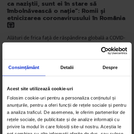
ca naziștii, sunt ei în stare să
îmbolnăvească o nație”: Romii și
etnicizarea coronavirusului în România
Alături de frica față de răspândirea globală a COVID-
19 stă eșecul societății românești de a ține la
distanță rasismul împotriva romilor.
Consimțământ
Detalii
Despre
De
Ioanida Costache
Traducere de
Cecilia Laslo
Ilustrații de
Tuan Nini
Timp de citire: 14 minute
Acest site utilizează cookie-uri
22 aprilie 2020
Folosim cookie-uri pentru a personaliza conținutul și
anunțurile, pentru a oferi funcții de rețele sociale și pentru
a analiza traficul. De asemenea, le oferim partenerilor de
rețele sociale, de publicitate și de analize informații cu
privire la modul în care folosiți site-ul nostru. Aceștia le
pot combina cu alte informații oferite de dvs. sau culese