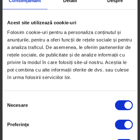
Consimțământ
Detalii
Despre
Acest site utilizează cookie-uri
Folosim cookie-uri pentru a personaliza conținutul și
anunțurile, pentru a oferi funcții de rețele sociale și pentru
a analiza traficul. De asemenea, le oferim partenerilor de
rețele sociale, de publicitate și de analize informații cu
privire la modul în care folosiți site-ul nostru. Aceștia le
pot combina cu alte informații oferite de dvs. sau culese
în urma folosirii serviciilor lor.
S
Necesare
e
l
e
Preferinţe
Vești de la DoR
c
Ce înseamnă să fii abonat la DoR
ț