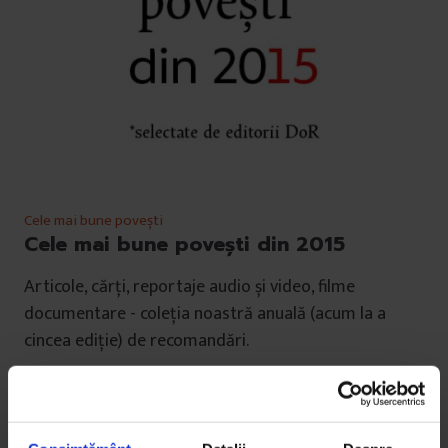
Cele mai bune povești
Cele mai bune povești din 2015
Articole, cărți, reportaje audio și video, filme
documentare - coleția noastră anuală (acum la a
cincea ediție) de recomandări.
De
DoR
Timp de citire: 13 minute
28 decembrie 2015