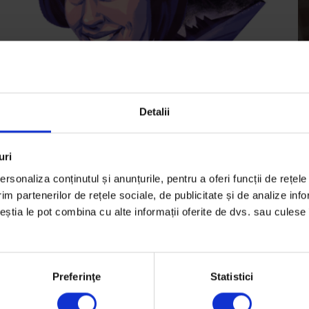
Detalii
Texte
,
The Power of Storytelling
Te
Caroline Paul despre cum să
[
uri
trăiești și să scrii curajos
d
rsonaliza conținutul și anunțurile, pentru a oferi funcții de rețele
Caroline Paul, scriitoare și fost pompier, va vorbi
Un
im partenerilor de rețele sociale, de publicitate și de analize info
ceștia le pot combina cu alte informații oferite de dvs. sau culese î
în toamnă la The Power of Storytelling (14-15
ab
octombrie).…
de
De
Andreea Vrabie
D
Preferinţe
Statistici
Ilustrație de
Ioana Șopov
Fo
Timp de citire: 3 minute
Ti