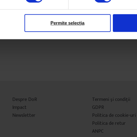
15 iulie 2016
27
Permite selecția
Despre DoR
Termeni şi condiţii
Impact
GDPR
Newsletter
Politica de cookie-uri
Politica de retur
ANPC