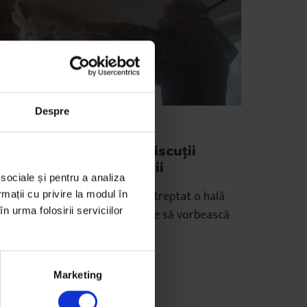
Despre
xte
Mobilizăm excelența] Discuții
espre oraș la firul ierbii
 sociale și pentru a analiza
 grup de prieteni transformă treptat o hală
rmații cu privire la modul în
n urma folosirii serviciilor
andonată într-un loc viu în care să vorbească
spre orașul în care trăiesc.
e
Andreea Vrabie
Marketing
tografii de
Cătălin Georgescu
mp de citire: 9 minute