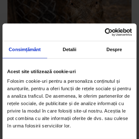
Consimțământ
Detalii
Despre
La noi
Cine are nevoie de abatoare mobile?
Acest site utilizează cookie-uri
România are mai puțin de 200 de abatoare. Dacă
Folosim cookie-uri pentru a personaliza conținutul și
marile companii procesatoare de carne își taie
anunțurile, pentru a oferi funcții de rețele sociale și pentru
animalele în abatoarele proprii, micii fermieri trebuie
a analiza traficul. De asemenea, le oferim partenerilor de
să se descurce singuri.
rețele sociale, de publicitate și de analize informații cu
privire la modul în care folosiți site-ul nostru. Aceștia le
De
Oana Filip
pot combina cu alte informații oferite de dvs. sau culese
Infografice de
Răzvan Zamfira
în urma folosirii serviciilor lor.
Ilustrație de
Mircea Drăgoi