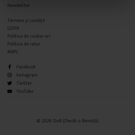
n
Newsletter
t
u
Termeni şi condiţii
l
GDPR
u
Politica de cookie-uri
i
Politica de retur
ANPC
Facebook
Instagram
Twitter
YouTube
© 2026 DoR (Decât o Revistă)