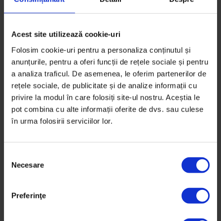
Acest site utilizează cookie-uri
Folosim cookie-uri pentru a personaliza conținutul și
anunțurile, pentru a oferi funcții de rețele sociale și pentru
a analiza traficul. De asemenea, le oferim partenerilor de
rețele sociale, de publicitate și de analize informații cu
privire la modul în care folosiți site-ul nostru. Aceștia le
pot combina cu alte informații oferite de dvs. sau culese
în urma folosirii serviciilor lor.
S
Necesare
e
l
Bucuresteanul
,
Texte
e
Preferinţe
Bucureşteanul: Pâine cu maia
c
ț