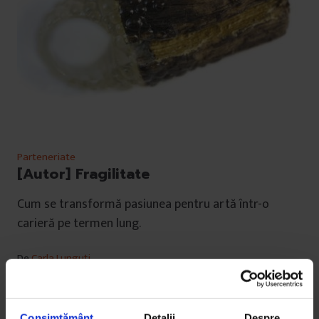
Parteneriate
[Autor] Fragilitate
Cum se transformă pasiunea pentru artă într-o
carieră pe termen lung.
De
Carla Lunguți
Timp de citire: 4 minute
13 mai 2017
Consimțământ
Detalii
Despre