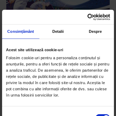
Consimțământ
Detalii
Despre
Portrete
Acest site utilizează cookie-uri
Halep, campioana fiecărui punct
Folosim cookie-uri pentru a personaliza conținutul și
Cum şi-a găsit Simona Halep echilibrul de care avea
anunțurile, pentru a oferi funcții de rețele sociale și pentru
a analiza traficul. De asemenea, le oferim partenerilor de
nevoie pentru a străluci pe teren.
rețele sociale, de publicitate și de analize informații cu
privire la modul în care folosiți site-ul nostru. Aceștia le
De
Andreea Giuclea
pot combina cu alte informații oferite de dvs. sau culese
Ilustrație de
Mircea Drăgoi
în urma folosirii serviciilor lor.
Fotografii de
Cătălin Georgescu
Timp de citire: 31 de minute
14 martie 2013
S