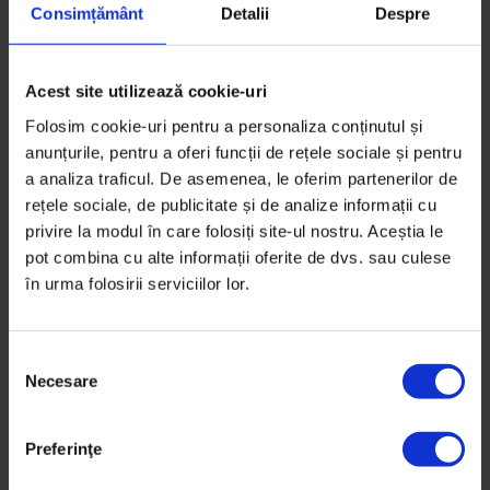
3 aprilie 2020
Consimțământ
Detalii
Despre
Acest site utilizează cookie-uri
Folosim cookie-uri pentru a personaliza conținutul și
anunțurile, pentru a oferi funcții de rețele sociale și pentru
a analiza traficul. De asemenea, le oferim partenerilor de
rețele sociale, de publicitate și de analize informații cu
privire la modul în care folosiți site-ul nostru. Aceștia le
pot combina cu alte informații oferite de dvs. sau culese
în urma folosirii serviciilor lor.
S
Necesare
e
l
e
Preferinţe
c
Portrete
ț