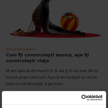
Actualizator
,
Eseuri
Cum îți construiești munca, așa îți
construiești viața
M-am apucat de muncit la 16 ani și 10 ani mai târziu
nu mai știam cine sunt. Așa că am început să-mi las
timp să mă descopăr și pe mine.
De
Popa Alexandra
Ilustrație de
Mircea Drăgoi
Timp de citire: 10 minute