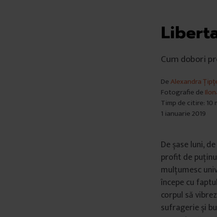
Liberta
Cum dobori pre
De
Alexandra Țipț
Fotografie de
Ilo
Timp de citire: 10
1 ianuarie 2019
De șase luni, d
profit de puținu
mulțumesc unive
începe cu faptul 
corpul să vibre
sufragerie și bu