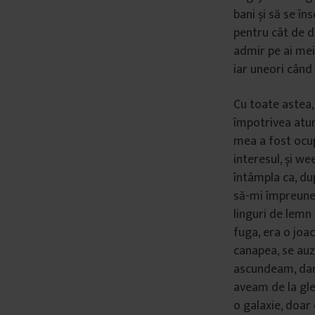
bani și să se î
pentru cât de d
admir pe ai mei 
iar uneori când
Cu toate astea,
împotrivea atun
mea a fost ocup
interesul, și w
întâmpla ca, du
să-mi împreunez
linguri de lemn
fuga, era o jo
canapea, se au
ascundeam, dar
aveam de la gle
o galaxie, doar