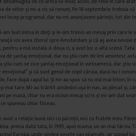
st dezamăgită de ce urma să învăț acolo, de felul în care arat
va de viitor și mi-a zis să renunț. Pe 18 septembrie trebuia să 
i încep programul, dar nu-mi anunțasem părinții, tot din t
-am luat inima în dinți și le-am trimis un mesaj prin care le
neață voi avea zborul spre Amsterdam și că aș avea nevoie d
, pentru a mă instala. A doua zi, a avut loc o altă scenă. Tata 
 de șantaj emoțional, dar nu știu cum de îmi amintesc asta,
u știu cum se zice șantaj emoțional în vietnameză, dar știu s
z emoțional” și că sunt genul de copil căruia, dacă nu-i convi
le, face după capul lui. Și mi-au spus să nu mă mai întorc în ca
și mai tare. Mi-au trântit amândoi ușa în nas, au plecat și, c
ani pe masă, chiar nu era niciun mesaj scris și mi-am dat se
ce spuneau chiar făceau.
avut o relație bună nici cu părinții, nici cu fratele meu. Părin
nia: prima dată tata, în 1995, apoi mama, un an mai târziu. T
zinul Europa, unde vindea șosete sau pijamale, iar scopul lui