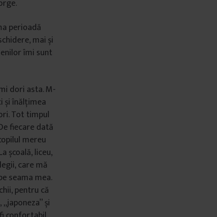
orge.
ima perioadă
schidere, mai și
enilor îmi sunt
mi dori asta. M-
 și înălțimea
ri. Tot timpul
De fiecare dată
copilul mereu
a școală, liceu,
legii, care mă
e pe seama mea.
hii, pentru că
 „japoneza” și
fi confortabil