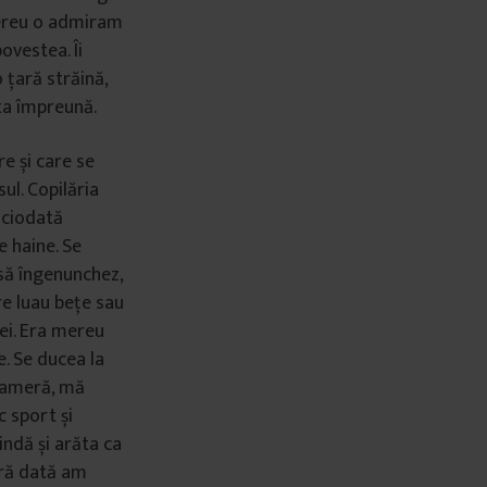
 mereu o admiram
ovestea. Îi
 țară străină,
ta împreună.
e și care se
ul. Copilăria
iciodată
e haine. Se
să îngenunchez,
re luau bețe sau
ei. Era mereu
. Se ducea la
 cameră, mă
 sport și
ndă și arăta ca
ură dată am