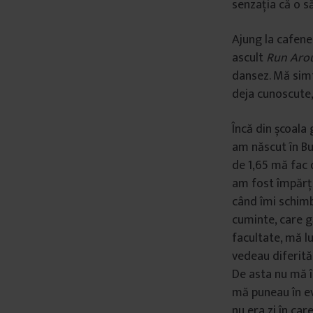
senzația că o s
Ajung la cafene
ascult
Run Aro
dansez. Mă simt 
deja cunoscute, 
Încă din școala
am născut în Bu
de 1,65 mă fac 
am fost împărți
când îmi schimb
cuminte, care gă
facultate, mă lu
vedeau diferită
De asta nu mă î
mă puneau în ev
nu era zi în car