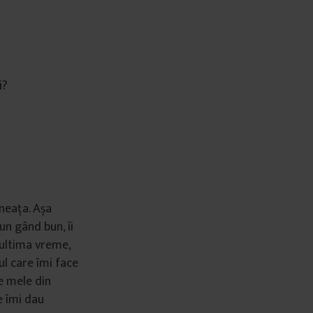
i?
neața. Așa
 un gând bun, îi
 ultima vreme,
rul care îmi face
e mele din
e îmi dau