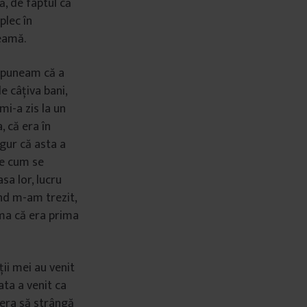
ă, de faptul că
plec în
eamă.
 spuneam că a
e câțiva bani,
mi-a zis la un
 că era în
igur că asta a
ne cum se
sa lor, lucru
ând m-am trezit,
ama că era prima
ții mei au venit
ata a venit ca
 era să strângă