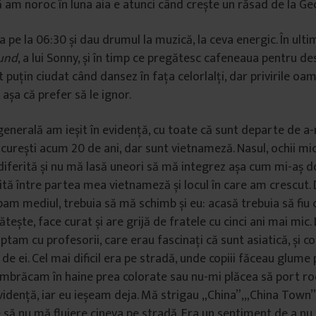
ă am noroc în luna aia e atunci când crește un răsad de la Ge
a pe la 06:30 și dau drumul la muzică, la ceva energic. În ult
und
, a lui Sonny, și în timp ce pregătesc cafeneaua pentru de
puțin ciudat când dansez în fața celorlalți, dar privirile oam
așa că prefer să le ignor.
 generală am ieșit în evidență, cu toate că sunt departe de a-
curești acum 20 de ani, dar sunt vietnameză. Nasul, ochii mici
diferită și nu mă lasă uneori să mă integrez așa cum mi-aș do
tă între partea mea vietnameză și locul în care am crescut. 
am mediul, trebuia să mă schimb și eu: acasă trebuia să fiu 
tește, face curat și are grijă de fratele cu cinci ani mai mic. L
ptam cu profesorii, care erau fascinați că sunt asiatică, și co
 de ei. Cel mai dificil era pe stradă, unde copiii făceau glum
mbrăcam în haine prea colorate sau nu-mi plăcea să port roc
idență, iar eu ieșeam deja. Mă strigau „China”,„China Town”,
e să nu mă fluiere cineva pe stradă. Era un sentiment de a nu 