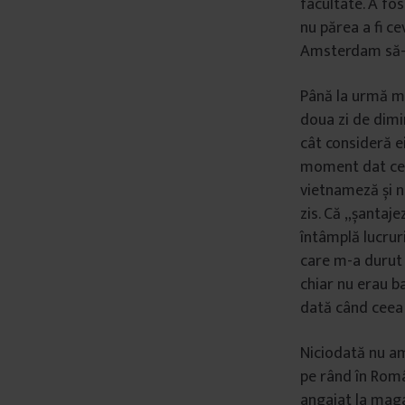
facultate. A fo
â
nu părea a fi ce
n
Amsterdam să-m
t
u
Până la urmă mi
l
doua zi de dimi
u
cât consideră ei
i
moment dat ceva
vietnameză și n
zis. Că „șantaje
întâmplă lucruri
care m-a durut 
chiar nu erau b
dată când ceea 
Niciodată nu am 
pe rând în Româ
angajat la maga