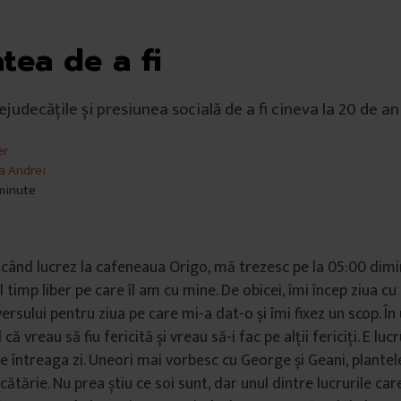
tea de a fi
judecățile și presiunea socială de a fi cineva la 20 de an
er
na Andrei
 minute
e când lucrez la cafeneaua Origo, mă trezesc pe la 05:00 dimi
l timp liber pe care îl am cu mine. De obicei, îmi încep ziua cu
rsului pentru ziua pe care mi-a dat-o și îmi fixez un scop. În
că vreau să fiu fericită și vreau să-i fac pe alții fericiți. E luc
ze întreaga zi. Uneori mai vorbesc cu George și Geani, plantel
cătărie. Nu prea știu ce soi sunt, dar unul dintre lucrurile car