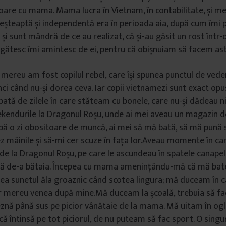
nsoare cu mama. Mama lucra în Vietnam, în contabilitate, și
eșteaptă și independentă era în perioada aia, după cum îmi p
și sunt mândră de ce au realizat, că și-au găsit un rost într-o
 gătesc îmi amintesc de ei, pentru că obișnuiam să facem as
 mereu am fost copilul rebel, care își spunea punctul de veder
ci când nu-și dorea ceva. Iar copii vietnamezi sunt exact opus
ată de zilele în care stăteam cu bonele, care nu-și dădeau n
eekendurile la Dragonul Roșu, unde ai mei aveau un magazin d
pă o zi obositoare de muncă, ai mei să mă bată, să mă pună 
 mâinile și să-mi cer scuze în fața lor.Aveau momente în ca
 de la Dragonul Roșu, pe care le ascundeau în spatele canapel
acă de-a bătaia. Începea cu mama amenințându-mă că mă bate
zea sunetul ăla groaznic când scotea lingura; mă duceam în
 mereu venea după mine.Mă duceam la școală, trebuia să fac
znă până sus pe picior vânătaie de la mama. Mă uitam în ogli
 că întinsă pe tot piciorul, de nu puteam să fac sport. O sing