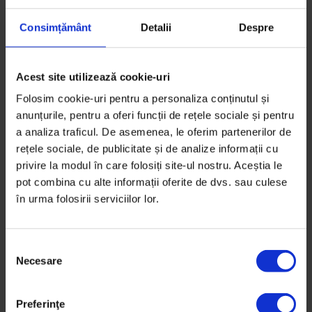
Colaj de
Oana Barbonie
Timp de citire: 10 minute
Consimțământ
Detalii
Despre
19 aprilie 2020
Acest site utilizează cookie-uri
Folosim cookie-uri pentru a personaliza conținutul și
anunțurile, pentru a oferi funcții de rețele sociale și pentru
a analiza traficul. De asemenea, le oferim partenerilor de
rețele sociale, de publicitate și de analize informații cu
privire la modul în care folosiți site-ul nostru. Aceștia le
pot combina cu alte informații oferite de dvs. sau culese
în urma folosirii serviciilor lor.
S
Necesare
e
l
e
Preferinţe
Coronavirus