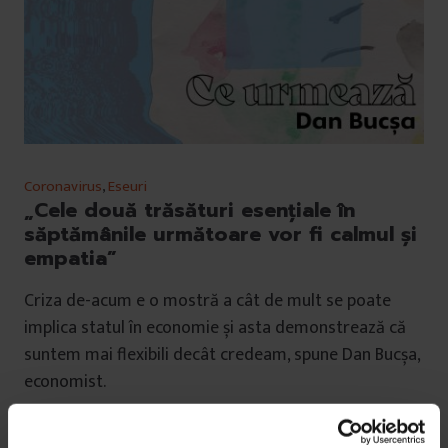
Coronavirus
,
Eseuri
„Cele două trăsături esențiale în
săptămânile următoare vor fi calmul și
empatia”
Criza de-acum e o mostră a cât de mult se poate
implica statul în economie și asta demonstrează că
suntem mai flexibili decât credeam, spune Dan Bucșa,
economist.
De
Dan Bucșa